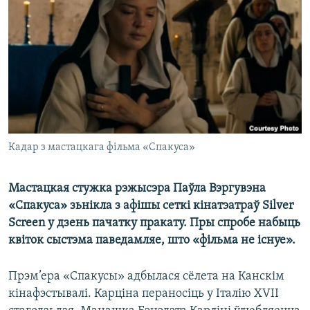
КУЛЬТУРА
МОВА
КАЛЯНДАР
НА ХВАЛЯХ СВАБОДЫ
Кадар з мастацкага фільма «Спакуса»
Мастацкая стужка рэжысэра Паўла Вэргувэна
«Спакуса» зьнікла з афішы сеткі кінатэатраў Silver
Screen у дзень пачатку пракату. Пры спробе набыць
квіток сыстэма паведамляе, што «фільма не існуе».
Прэм’ера «Спакусы» адбылася сёлета на Канскім
кінафэстывалі. Карціна пераносіць у Італію XVII