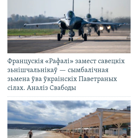
Францускія «Рафалі» замест савецкіх
зьнішчальнікаў — сымбалічная
зьмена ўва ўкраінскіх Паветраных
сілах. Аналіз Свабоды