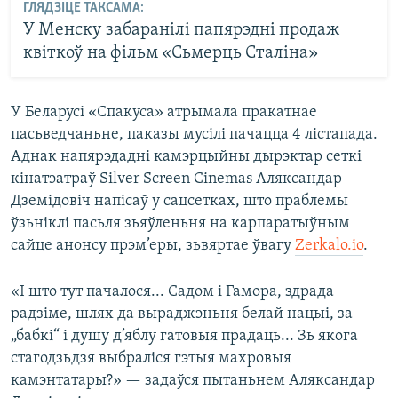
ГЛЯДЗІЦЕ ТАКСАМА:
У Менску забаранілі папярэдні продаж
квіткоў на фільм «Сьмерць Сталіна»
У Беларусі «Спакуса» атрымала пракатнае
пасьведчаньне, паказы мусілі пачацца 4 лістапада.
Аднак напярэдадні камэрцыйны дырэктар сеткі
кінатэатраў Silver Screen Cinemas Аляксандар
Дземідовіч напісаў у сацсетках, што праблемы
ўзьніклі пасьля зьяўленьня на карпаратыўным
сайце анонсу прэм’еры, зьвяртае ўвагу
Zerkalo.io
.
«І што тут пачалося... Садом і Гамора, здрада
радзіме, шлях да выраджэньня белай нацыі, за
„бабкі“ і душу д’яблу гатовыя прадаць... Зь якога
стагодзьдзя выбраліся гэтыя махровыя
камэнтатары?» — задаўся пытаньнем Аляксандар