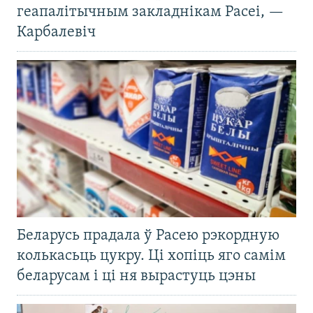
геапалітычным закладнікам Расеі, —
Карбалевіч
Беларусь прадала ў Расею рэкордную
колькасьць цукру. Ці хопіць яго самім
беларусам і ці ня вырастуць цэны