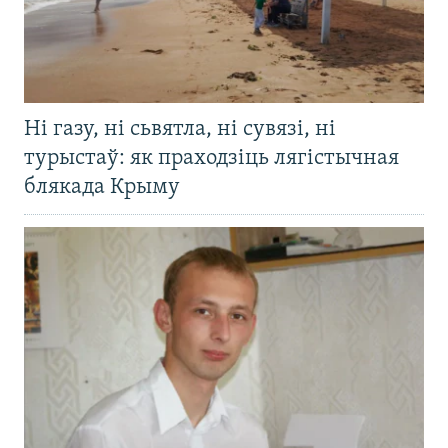
Ні газу, ні сьвятла, ні сувязі, ні
турыстаў: як праходзіць лягістычная
блякада Крыму