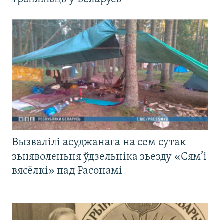
Вызвалілі асуджанага на сем сутак
зьняволеньня ўдзельніка зьезду «Сям’і
вясёлкі» пад Расонамі