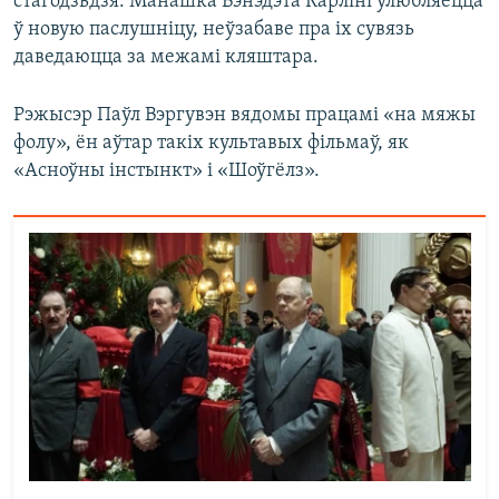
стагодзьдзя. Манашка Бэнэдэта Карліні ўлюбляецца
ў новую паслушніцу, неўзабаве пра іх сувязь
даведаюцца за межамі кляштара.
Рэжысэр Паўл Вэргувэн вядомы працамі «на мяжы
фолу», ён аўтар такіх культавых фільмаў, як
«Асноўны інстынкт» і «Шоўгёлз».