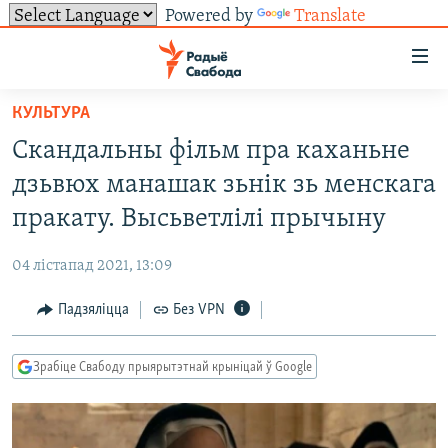
Powered by
Translate
Лінкі
ўнівэрсальнага
доступу
КУЛЬТУРА
НАВІНЫ
Перайсьці
Скандальны фільм пра каханьне
да
ТОЛЬКІ НА СВАБОДЗЕ
УСЕ НАВІНЫ
дзьвюх манашак зьнік зь менскага
галоўнага
СУВЯЗЬ
ВІДЭА І ФОТА
ТЭСТЫ
зьместу
пракату. Высьветлілі прычыну
Перайсьці
ПАДПІСАЦЦА
ЛЮДЗІ
БЛОГІ
АБЫСЬЦІ БЛЯКАВАНЬНЕ
да
04 лістапад 2021, 13:09
ПАЛІТЫКА
ГІСТОРЫЯ НА СВАБОДЗЕ
ПАДЗЯЛІЦЦА ІНФАРМАЦЫЯЙ
RSS
галоўнай
САЧЫЦЕ ЗА АБНАЎЛЕНЬНЯМІ
Падзяліцца
Без VPN
навігацыі
ЭКАНОМІКА
ПАДКАСТЫ
ПАДКАСТЫ
Перайсьці
ВАЙНА
КНІГІ
FACEBOOK
да
Зрабіце Свабоду прыярытэтнай крыніцай ў Google
БЕЛАРУСЫ НА ВАЙНЕ
АЎДЫЁКНІГІ
TWITTER
пошуку
ПАЛІТВЯЗЬНІ
PREMIUM
Усе сайты РС/РСЭ