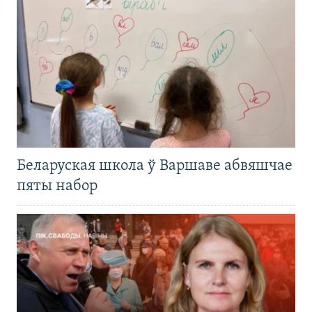
Беларуская школа ў Варшаве абвяшчае
пяты набор