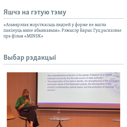
Яшчэ на гэтую тэму
​​​​​​​«Азьвярэлая жорсткасьць людзей у форме не магла
пакінуць мяне абыякавым». Рэжысэр Барыс Гуц расказвае
пра фільм «MINSK»
Выбар рэдакцыі