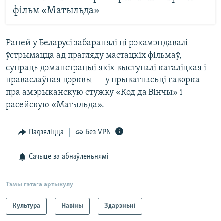
фільм «Матыльда»
Раней у Беларусі забаранялі ці рэкамэндавалі
ўстрымацца ад прагляду мастацкіх фільмаў,
супраць дэманстрацыі якіх выступалі каталіцкая і
праваслаўная цэрквы — у прыватнасьці гаворка
пра амэрыканскую стужку «Код да Вінчы» і
расейскую «Матыльда».
Падзяліцца
Без VPN
Сачыце за абнаўленьнямі
Тэмы гэтага артыкулу
Культура
Навіны
Здарэньні