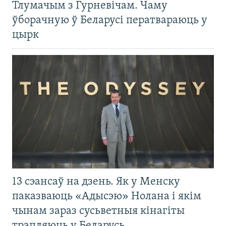
Тлумачым з Гурневічам. Чаму
ўборачную ў Беларусі ператвараюць у
цырк
13 сэансаў на дзень. Як у Менску
паказваюць «Адысэю» Нолана і якім
чынам зараз сусьветныя кінагіты
трапляюць у Беларусь