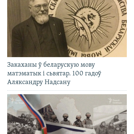
Закаханы ў беларускую мову
матэматык і сьвятар. 100 гадоў
Аляксандру Надсану