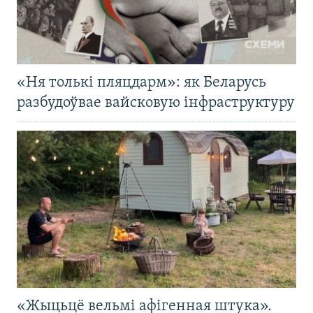
«Ня толькі пляцдарм»: як Беларусь
разбудоўвае вайсковую інфраструктуру
«Жыцьцё вельмі афігенная штука».