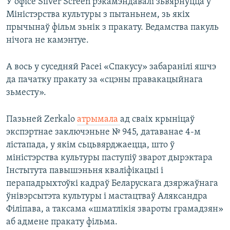
У офісе Silver Screen рэкамэндавалі зьвярнуцца ў
Міністэрства культуры з пытаньнем, зь якіх
прычынаў фільм зьнік з пракату. Ведамства пакуль
нічога не камэнтуе.
А вось у суседняй Расеі «Спакусу» забаранілі яшчэ
да пачатку пракату за «сцэны правакацыйнага
зьместу».
Пазьней Zerkalo
атрымала
ад сваіх крыніцаў
экспэртнае заключэньне № 945, датаванае 4-м
лістапада, у якім сьцьвярджаецца, што ў
міністэрства культуры паступіў зварот дырэктара
Інстытута павышэньня кваліфікацыі і
перападрыхтоўкі кадраў Беларускага дзяржаўнага
ўнівэрсытэта культуры і мастацтваў Аляксандра
Філіпава, а таксама «шматлікія звароты грамадзян»
аб адмене пракату фільма.