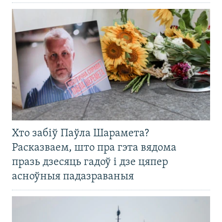
Хто забіў Паўла Шарамета?
Расказваем, што пра гэта вядома
празь дзесяць гадоў і дзе цяпер
асноўныя падазраваныя