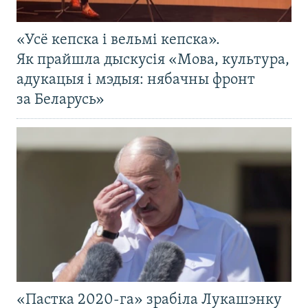
«Усё кепска і вельмі кепска».
Як прайшла дыскусія «Мова, культура,
адукацыя і мэдыя: нябачны фронт
за Беларусь»
«Пастка 2020-га» зрабіла Лукашэнку