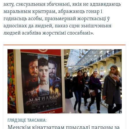
акту, сэксуальныя збачэньні, якія не адпавядаюць
маральным крытэрам, абражаюць гонар і
годнасьць асобы, празьмернай жорсткасьці ў
адносінах да людзей, паказ сцэн зьнішчэньня
людзей асабліва жорсткімі спосабамі».
ГЛЯДЗІЦЕ ТАКСАМА:
Менскім кінатэатрам прыслалі пагрозы за