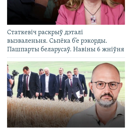
Статкевіч раскрыў дэталі
вызваленьня. Сьпёка б’е рэкорды.
Пашпарты беларусаў. Навіны 6 жніўня