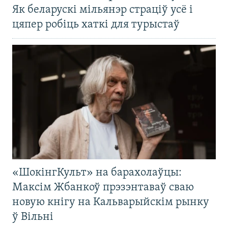
Як беларускі мільянэр страціў усё і
цяпер робіць хаткі для турыстаў
«ШокінгКульт» на барахолаўцы:
Максім Жбанкоў прэзэнтаваў сваю
новую кнігу на Кальварыйскім рынку
ў Вільні