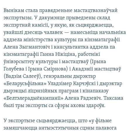
Вынікам стала правядзеньне мастацтвазнаўчай
экспэртызы. У дакумэнце прыведзены склад
экспэртнай камісіі, у якую, як сьцвярджаецца,
увайшлі дзесяць чалавек — намесьніца начальніка
аддзела міністэрства культуры па кінэматаграфіі
Алена Зыгмантовіч і кансультантка аддзела па
кінэматаграфіі Ганна Нікіціна, работнікі
ўнівэрсытэту культуры і мастацтваў (Ірына
Голубева і Ірына Смірнова) і Акадэміі мастацтваў
(Вадзім Салееў), генэральны дырэктар
«Беларусьфільма» Уладзімер Карчэўскі і дырэктар
дырэкцыі ліцэнзійных праграм і кінапаказу
«Белтэлерадыёкампаніі» Алена Радзевіч. Таксама
былі тры экспэрты са сфэры аховы здароўя.
У экспэртызе сьцьвярджаецца, што «у фільме
замяшчаюцца антыэстэтычныя сцэны палавога