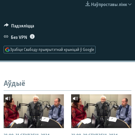
КУЛЬТУРА
МОВА
Наўпроставы лінк
КАЛЯНДАР
НА ХВАЛЯХ СВАБОДЫ
Падзяліцца
Без VPN
Зрабіце Свабоду прыярытэтнай крыніцай ў Google
Аўдыё