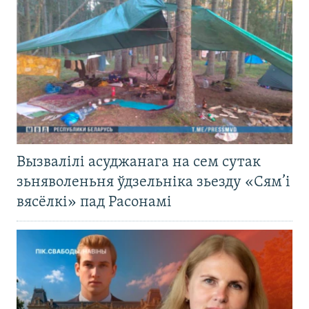
Вызвалілі асуджанага на сем сутак
зьняволеньня ўдзельніка зьезду «Сям’і
вясёлкі» пад Расонамі