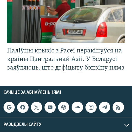
Паліўны крызіс з Расеі перакінуўся на
краіны Цэнтральнай Азіі. У Беларусі
заяўляюць, што дэфіцыту бэнзіну няма
САЧЫЦЕ ЗА АБНАЎЛЕНЬНЯМІ
РАЗЬДЗЕЛЫ САЙТУ