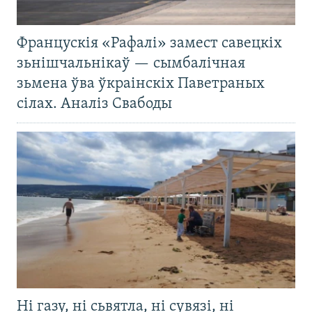
Францускія «Рафалі» замест савецкіх
зьнішчальнікаў — сымбалічная
зьмена ўва ўкраінскіх Паветраных
сілах. Аналіз Свабоды
Ні газу, ні сьвятла, ні сувязі, ні