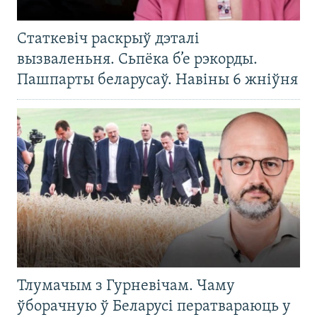
Статкевіч раскрыў дэталі
вызваленьня. Сьпёка б’е рэкорды.
Пашпарты беларусаў. Навіны 6 жніўня
Тлумачым з Гурневічам. Чаму
ўборачную ў Беларусі ператвараюць у