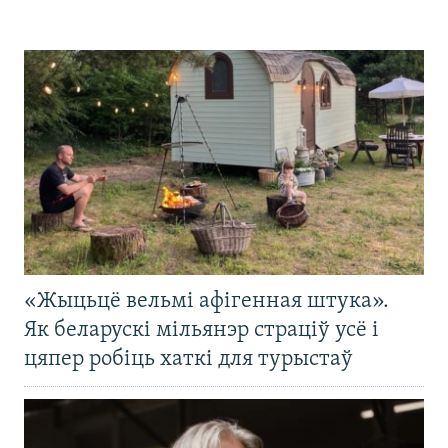
«Жыцьцё вельмі афігенная штука».
Як беларускі мільянэр страціў усё і
цяпер робіць хаткі для турыстаў