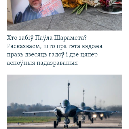
Хто забіў Паўла Шарамета?
Расказваем, што пра гэта вядома
празь дзесяць гадоў і дзе цяпер
асноўныя падазраваныя