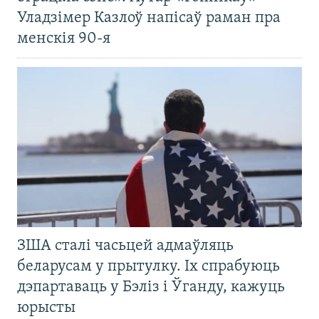
Уладзімер Казлоў напісаў раман пра
менскія 90-я
ЗША сталі часьцей адмаўляць
беларусам у прытулку. Іх спрабуюць
дэпартаваць у Бэліз і Ўганду, кажуць
юрысты