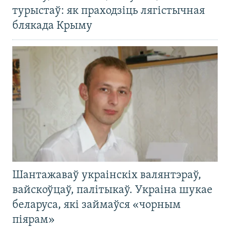
турыстаў: як праходзіць лягістычная
блякада Крыму
Шантажаваў украінскіх валянтэраў,
вайскоўцаў, палітыкаў. Украіна шукае
беларуса, які займаўся «чорным
піярам»