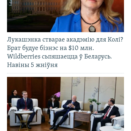
Лукашэнка стварае акадэмію для Колі?
Брат будуе бізнэс на $10 млн.
Wildberries сьпяшаецца ў Беларусь.
Навіны 5 жніўня