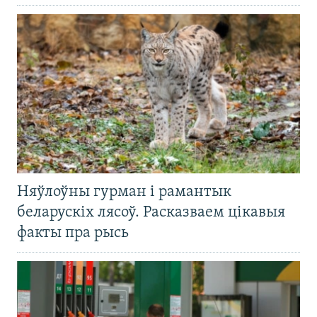
Няўлоўны гурман і рамантык
беларускіх лясоў. Расказваем цікавыя
факты пра рысь