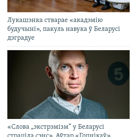
Лукашэнка стварае «акадэмію
будучыні», пакуль навука ў Беларусі
дэградуе
«Слова „экстрэмізм“ у Беларусі
страціла сэнс». Аўтар «Гопнікаў»