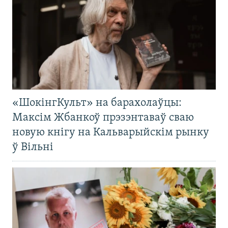
«ШокінгКульт» на барахолаўцы:
Максім Жбанкоў прэзэнтаваў сваю
новую кнігу на Кальварыйскім рынку
ў Вільні