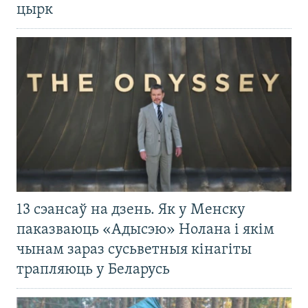
цырк
13 сэансаў на дзень. Як у Менску
паказваюць «Адысэю» Нолана і якім
чынам зараз сусьветныя кінагіты
трапляюць у Беларусь