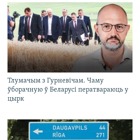
Тлумачым з Гурневічам. Чаму
ўборачную ў Беларусі ператвараюць у
цырк