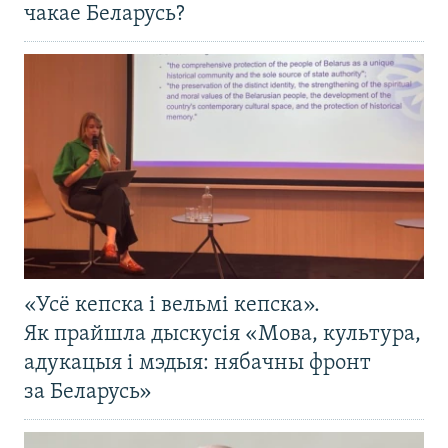
чакае Беларусь?
«Усё кепска і вельмі кепска».
Як прайшла дыскусія «Мова, культура,
адукацыя і мэдыя: нябачны фронт
за Беларусь»