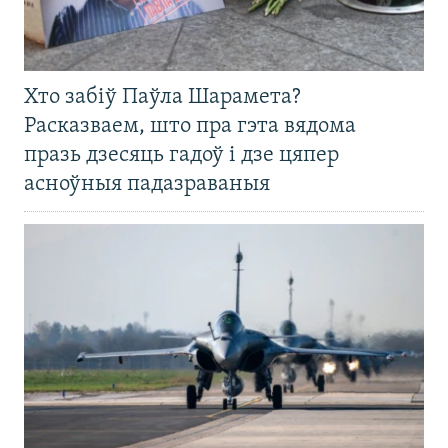
Хто забіў Паўла Шарамета?
Расказваем, што пра гэта вядома
празь дзесяць гадоў і дзе цяпер
асноўныя падазраваныя