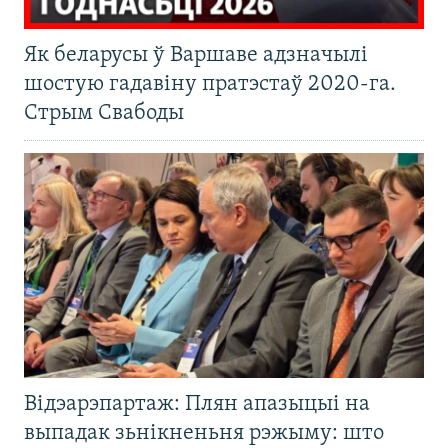
Як беларусы ў Варшаве адзначылі
шостую гадавіну пратэстаў 2020-га.
Стрым Свабоды
Відэарэпартаж: Плян апазыцыі на
выпадак зьнікненьня рэжыму: што