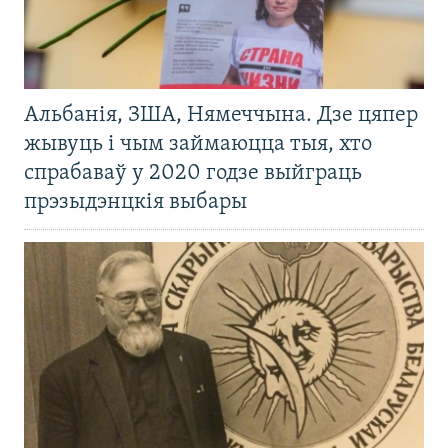
Альбанія, ЗША, Нямеччына. Дзе цяпер
жывуць і чым займаюцца тыя, хто
спрабаваў у 2020 годзе выйграць
прэзыдэнцкія выбары