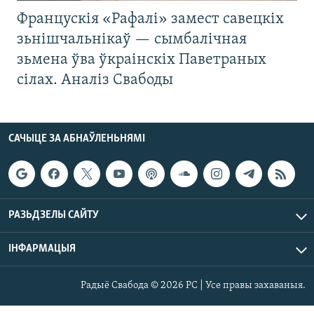
Францускія «Рафалі» замест савецкіх
зьнішчальнікаў — сымбалічная
зьмена ўва ўкраінскіх Паветраных
сілах. Аналіз Свабоды
САЧЫЦЕ ЗА АБНАЎЛЕНЬНЯМІ
РАЗЬДЗЕЛЫ САЙТУ
ІНФАРМАЦЫЯ
Радыё Свабода © 2026 РС | Усе правы захаваныя.