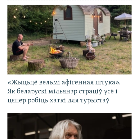
«Жыцьцё вельмі афігенная штука».
Як беларускі мільянэр страціў усё і
цяпер робіць хаткі для турыстаў