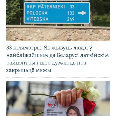
33 кілямэтры. Як жывуць людзі ў
найбліжэйшым да Беларусі латвійскім
райцэнтры і што думаюць пра
закрыцьцё мяжы