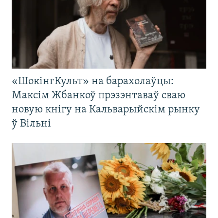
«ШокінгКульт» на барахолаўцы:
Максім Жбанкоў прэзэнтаваў сваю
новую кнігу на Кальварыйскім рынку
ў Вільні