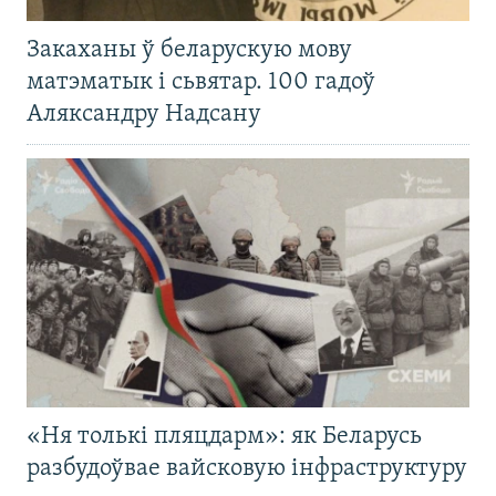
Закаханы ў беларускую мову
матэматык і сьвятар. 100 гадоў
Аляксандру Надсану
«Ня толькі пляцдарм»: як Беларусь
разбудоўвае вайсковую інфраструктуру