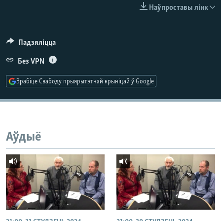
КУЛЬТУРА
МОВА
Наўпроставы лінк
КАЛЯНДАР
НА ХВАЛЯХ СВАБОДЫ
Падзяліцца
Без VPN
Зрабіце Свабоду прыярытэтнай крыніцай ў Google
Аўдыё