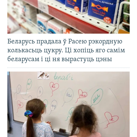
Беларусь прадала ў Расею рэкордную
колькасьць цукру. Ці хопіць яго самім
беларусам і ці ня вырастуць цэны