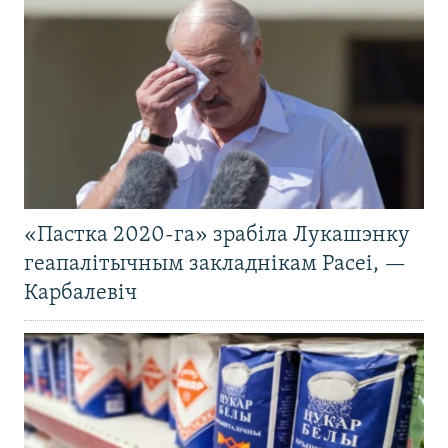
«Пастка 2020-га» зрабіла Лукашэнку
геапалітычным закладнікам Расеі, —
Карбалевіч