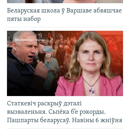
Беларуская школа ў Варшаве абвяшчае
пяты набор
Статкевіч раскрыў дэталі
вызваленьня. Сьпёка б’е рэкорды.
Пашпарты беларусаў. Навіны 6 жніўня