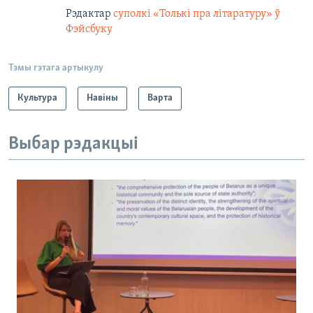
Рэдактар
суполкі «Толькі пра літаратуру» ў
Фэйсбуку
Тэмы гэтага артыкулу
Культура
Навіны
Варта
Выбар рэдакцыі