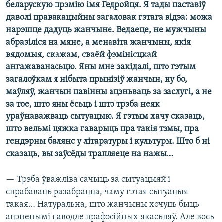
беларускую прэмію імя Гедройця. Я тады паставіў
даволі правакацыйны загаловак гэтага відэа: можа
нарэшце дадуць жанчыне. Ведаеце, не мужчыны
абразіліся на мяне, а менавіта жанчыны, якія
вядомыя, скажам, сваёй фэмінісцкай
ангажаванасьцю. Яны мне закідалі, што гэтым
загалоўкам я нібыта прынізіў жанчын, ну бо,
маўляў, жанчын павінны ацэньваць за заслугі, а не
за тое, што яны ёсьць і што трэба неяк
ураўнаважваць сытуацыю. Я гэтым хачу сказаць,
што вельмі цяжка гаварыць пра такія тэмы, пра
гендэрны балянс у літаратуры і культуры. Што б ні
сказаць, вы заўсёды трапляеце на нажы…
— Трэба ўважліва сачыць за сытуацыяй і
спрабаваць разабрацца, чаму гэтая сытуацыя
такая… Натуральна, што жанчыны хочуць быць
ацэненымі паводле прафэсійных якасьцяў. Але вось