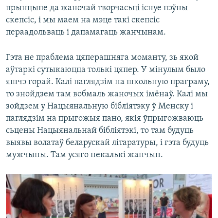
прынцыпе да жаночай творчасьці існуе пэўны
скепсіс, і мы маем на мэце такі скепсіс
пераадольваць і дапамагаць жанчынам.
Гэта не праблема цяперашняга моманту, зь якой
аўтаркі сутыкаюцца толькі цяпер. У мінулым было
яшчэ горай. Калі паглядзім на школьную праграму,
то знойдзем там вобмаль жаночых імёнаў. Калі мы
зойдзем у Нацыянальную бібліятэку ў Менску і
паглядзім на прыгожыя пано, якія ўпрыгожваюць
сьцены Нацыянальнай бібліятэкі, то там будуць
выявы волатаў беларускай літаратуры, і гэта будуць
мужчыны. Там усяго некалькі жанчын.