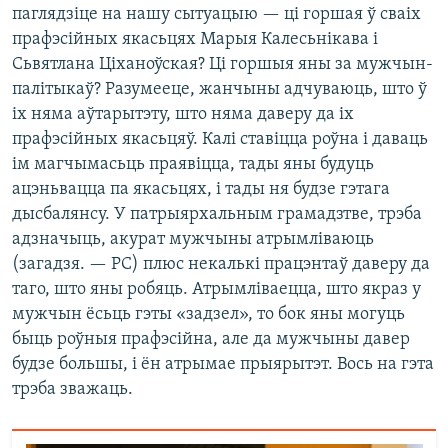
паглядзіце на нашу сытуацыю — ці горшая ў сваіх
прафэсійных якасьцях Марыя Калесьнікава і
Сьвятлана Ціханоўская? Ці горшыя яны за мужчын-
палітыкаў? Разумееце, жанчыны адчуваюць, што ў
іх няма аўтарытэту, што няма даверу да іх
прафэсійных якасьцяў. Калі ставіцца роўна і даваць
ім магчымасьць праявіцца, тады яны будуць
ацэньвацца па якасьцях, і тады ня будзе гэтага
дысбалянсу. У патрыярхальным грамадзтве, трэба
адзначыць, акурат мужчыны атрымліваюць
(загадзя. — РС) плюс некалькі працэнтаў даверу да
таго, што яны робяць. Атрымліваецца, што якраз у
мужчын ёсьць гэты «задзел», то бок яны могуць
быць роўныя прафэсійна, але да мужчыны давер
будзе большы, і ён атрымае прыярытэт. Вось на гэта
трэба зважаць.