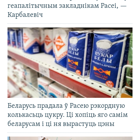
геапалітычным закладнікам Расеі, —
Карбалевіч
Беларусь прадала ў Расею рэкордную
колькасьць цукру. Ці хопіць яго самім
беларусам і ці ня вырастуць цэны