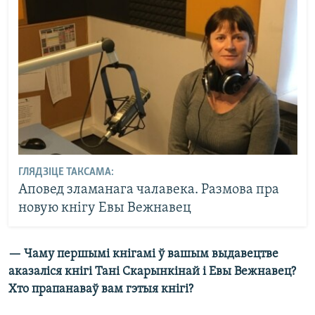
ГЛЯДЗІЦЕ ТАКСАМА:
Аповед зламанага чалавека. Размова пра
новую кнігу Евы Вежнавец
— Чаму першымі кнігамі ў вашым выдавецтве
аказаліся кнігі Тані Скарынкінай і Евы Вежнавец?
Хто прапанаваў вам гэтыя кнігі?