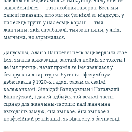
але яны ня зьдзейсьніліся напоўніцу. Чаму яны ня
зьдзейсьніліся — гэта асобная гаворка. Вось мы
хацелі паказаць, што мы ня ўзьніклі зь ніадкуль, у
нас ёсьць грунт, у нас ёсьць карані — тыя
жанчыны, якія спрабавалі, тыя жанчыны, у якіх,
магчыма, не атрымалася.
Дапусьцім, Алаіза Пашкевіч неяк зацьвердзіла сваё
імя, змагла выказацца, засталіся нейкія яе тэксты і
яе імя гучыць, нават прэмія яе імя зьявілася ў
беларускай літаратуры. Яўгенія Пфляўмбаўм
дэбютавала ў 1920-х гадах, разам са сваімі
каляжанкамі, Зінаідай Бандарынай і Натальляй
Вішнеўскай, і далей адбыўся той вельмі часты
сцэнар для жанчыны-творцы: калі жанчына
выходзіць замуж, яна зьнікае. Яна зьнікае з
прафэсійнай рэалізацыі, зь відавоку, з бачнасьці.