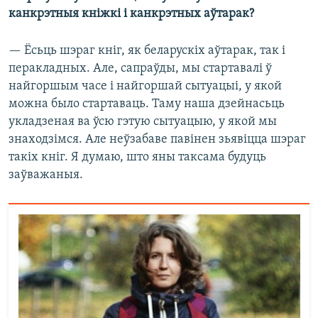
канкрэтныя кніжкі і канкрэтных аўтарак?
— Ёсьць шэраг кніг, як беларускіх аўтарак, так і
перакладных. Але, сапраўды, мы стартавалі ў
найгоршым часе і найгоршай сытуацыі, у якой
можна было стартаваць. Таму наша дзейнасьць
укладзеная ва ўсю гэтую сытуацыю, у якой мы
знаходзімся. Але неўзабаве павінен зьявіцца шэраг
такіх кніг. Я думаю, што яны таксама будуць
заўважаныя.