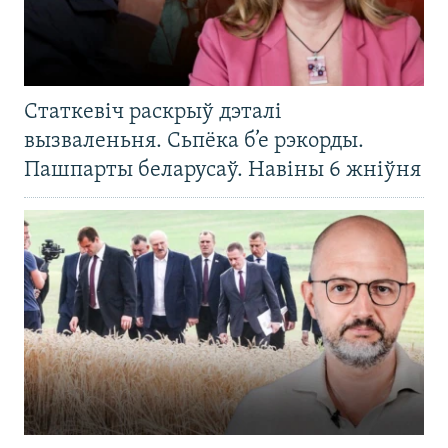
Статкевіч раскрыў дэталі
вызваленьня. Сьпёка б’е рэкорды.
Пашпарты беларусаў. Навіны 6 жніўня