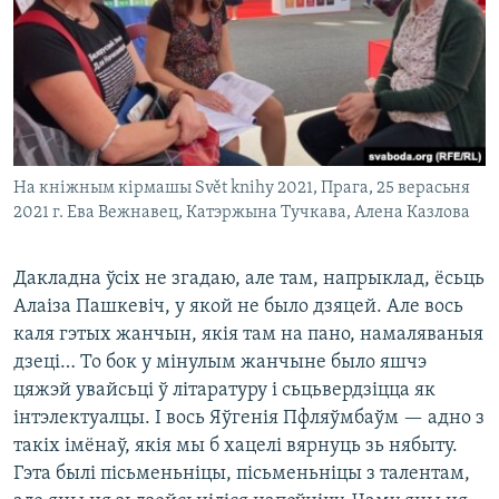
На кніжным кірмашы Svět knihy 2021, Прага, 25 верасьня
2021 г. Ева Вежнавец, Катэржына Тучкава, Алена Казлова
Дакладна ўсіх не згадаю, але там, напрыклад, ёсьць
Алаіза Пашкевіч, у якой не было дзяцей. Але вось
каля гэтых жанчын, якія там на пано, намаляваныя
дзеці… То бок у мінулым жанчыне было яшчэ
цяжэй увайсьці ў літаратуру і сьцьвердзіцца як
інтэлектуалцы. І вось Яўгенія Пфляўмбаўм — адно з
такіх імёнаў, якія мы б хацелі вярнуць зь нябыту.
Гэта былі пісьменьніцы, пісьменьніцы з талентам,