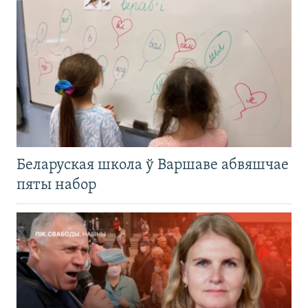
Беларуская школа ў Варшаве абвяшчае
пяты набор