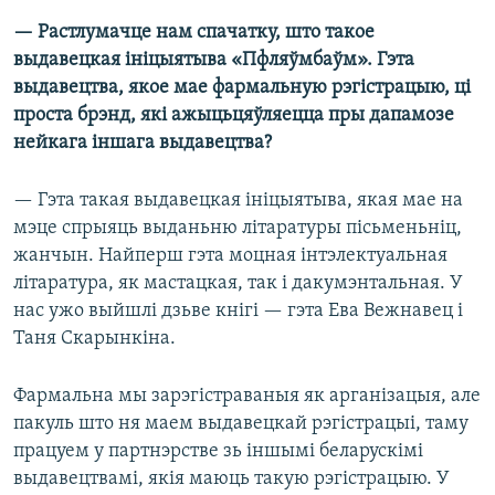
— Растлумачце нам спачатку, што такое
выдавецкая ініцыятыва «Пфляўмбаўм». Гэта
выдавецтва, якое мае фармальную рэгістрацыю, ці
проста брэнд, які ажыцьцяўляецца пры дапамозе
нейкага іншага выдавецтва?
— Гэта такая выдавецкая ініцыятыва, якая мае на
мэце спрыяць выданьню літаратуры пісьменьніц,
жанчын. Найперш гэта моцная інтэлектуальная
літаратура, як мастацкая, так і дакумэнтальная. У
нас ужо выйшлі дзьве кнігі — гэта Ева Вежнавец і
Таня Скарынкіна.
Фармальна мы зарэгістраваныя як арганізацыя, але
пакуль што ня маем выдавецкай рэгістрацыі, таму
працуем у партнэрстве зь іншымі беларускімі
выдавецтвамі, якія маюць такую рэгістрацыю. У