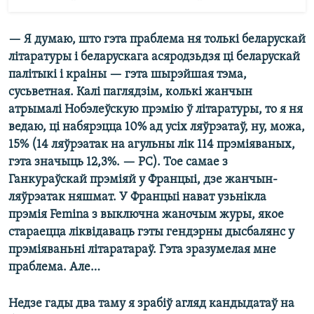
— Я думаю, што гэта праблема ня толькі беларускай
літаратуры і беларускага асяродзьдзя ці беларускай
палітыкі і краіны — гэта шырэйшая тэма,
сусьветная. Калі паглядзім, колькі жанчын
атрымалі Нобэлеўскую прэмію ў літаратуры, то я ня
ведаю, ці набярэцца 10% ад усіх ляўрэатаў, ну, можа,
15% (14 ляўрэатак на агульны лік 114 прэміяваных,
гэта значыць 12,3%. — РС). Тое самае з
Ганкураўскай прэміяй у Францыі, дзе жанчын-
ляўрэатак няшмат. У Францыі нават узьнікла
прэмія Femina з выключна жаночым журы, якое
стараецца ліквідаваць гэты гендэрны дысбалянс у
прэміяваньні літаратараў. Гэта зразумелая мне
праблема. Але…
Недзе гады два таму я зрабіў агляд кандыдатаў на