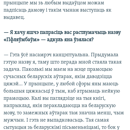
прынцыпе мы зь любым выдаўцом можам
падпісаць дамову і такім чынам выступаць як
выдавец.
— Я хачу яшчэ папрасіць вас растлумачыць назву
«Пфляўмбаўм» — адкуль яна ўзялася?
— Гэта ўсё насамрэч канцэптуальна. Прыдумала
гэтую назву я, таму што перада мной стаяла такая
задача. Паколькі мы маем на мэце прамоцыю
сучасных беларускіх аўтарак, якім даводзіцца
цяжэй… У прынцыпе, у любой сфэры яны маюць
большыя цяжкасьці ў тым, каб атрымаць нейкую
прамоцыю. Калі вы паглядзіце на тыя кнігі,
напрыклад, якія перакладаюцца на беларускую
мову, то замежных аўтарак там значна менш, чым
мужчын. І гэта не выпадковасьць. Тая самая
сытуацыя зь беларускімі пісьменьніцамі, то бок у