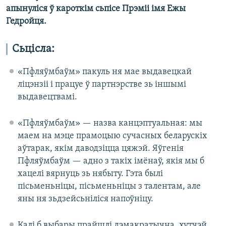
апынуліся ў кароткім сьпісе Прэміі імя Ежы
Гедройця.
Сьцісла:
«Пфляўмбаўм» пакуль ня мае выдавецкай
ліцэнзіі і працуе ў партнэрстве зь іншымі
выдавецтвамі.
«Пфляўмбаўм» — назва канцэптуальная: мы
маем на мэце прамоцыю сучасных беларускіх
аўтарак, якім даводзіцца цяжэй. Яўгенія
Пфляўмбаўм — адно з такіх імёнаў, якія мы б
хацелі вярнуць зь нябыту. Гэта былі
пісьменьніцы, пісьменьніцы з талентам, але
яны ня зьдзейсьніліся напоўніцу.
Калі б выбары прайшлі дэмакратычна, хутчэй