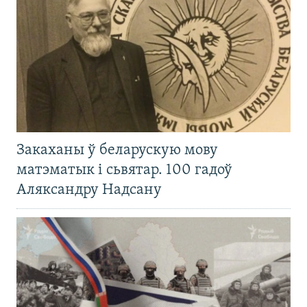
Закаханы ў беларускую мову
матэматык і сьвятар. 100 гадоў
Аляксандру Надсану