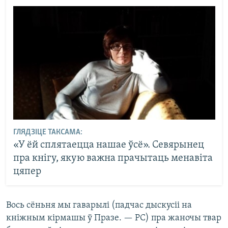
ГЛЯДЗІЦЕ ТАКСАМА:
«У ёй сплятаецца нашае ўсё». Севярынец
пра кнігу, якую важна прачытаць менавіта
цяпер
Вось сёньня мы гаварылі (падчас дыскусіі на
кніжным кірмашы ў Празе. — РС) пра жаночы твар