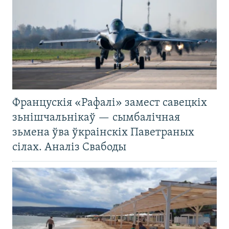
Францускія «Рафалі» замест савецкіх
зьнішчальнікаў — сымбалічная
зьмена ўва ўкраінскіх Паветраных
сілах. Аналіз Свабоды