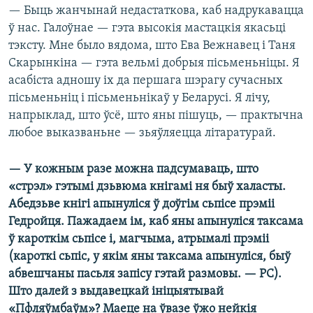
— Быць жанчынай недастаткова, каб надрукавацца
ў нас. Галоўнае — гэта высокія мастацкія якасьці
тэксту. Мне было вядома, што Ева Вежнавец і Таня
Скарынкіна — гэта вельмі добрыя пісьменьніцы. Я
асабіста адношу іх да першага шэрагу сучасных
пісьменьніц і пісьменьнікаў у Беларусі. Я лічу,
напрыклад, што ўсё, што яны пішуць, — практычна
любое выказваньне — зьяўляецца літаратурай.
— У кожным разе можна падсумаваць, што
«стрэл» гэтымі дзьвюма кнігамі ня быў халасты.
Абедзьве кнігі апынуліся ў доўгім сьпісе прэміі
Гедройця. Пажадаем ім, каб яны апынуліся таксама
ў кароткім сьпісе і, магчыма, атрымалі прэміі
(кароткі сьпіс, у якім яны таксама апынуліся, быў
абвешчаны пасьля запісу гэтай размовы. — РС).
Што далей з выдавецкай ініцыятывай
«Пфляўмбаўм»? Маеце на ўвазе ўжо нейкія