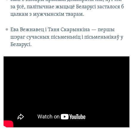
за ўсё, палітычнае жыцьцё Беларусі засталося б
цалкам з мужчынскім тварам.
Ева Вежнавец і Таня Скарынкіна — першы
шэраг сучасных пісьменьніц і пісьменьнікаў у
Беларусі.