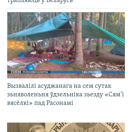
трапляюць у Беларусь
Вызвалілі асуджанага на сем сутак
зьняволеньня ўдзельніка зьезду «Сям’і
вясёлкі» пад Расонамі