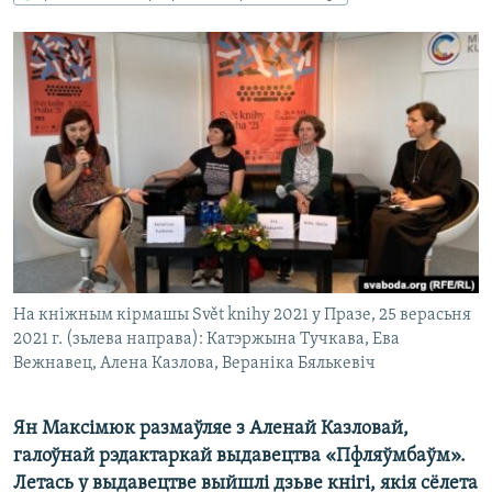
КУЛЬТУРА
МОВА
КАЛЯНДАР
НА ХВАЛЯХ СВАБОДЫ
На кніжным кірмашы Svět knihy 2021 у Празе, 25 верасьня
2021 г. (зьлева направа): Катэржына Тучкава, Ева
Вежнавец, Алена Казлова, Вераніка Бялькевіч
Ян Максімюк размаўляе з Аленай Казловай,
галоўнай рэдактаркай выдавецтва «Пфляўмбаўм».
Летась у выдавецтве выйшлі дзьве кнігі, якія сёлета