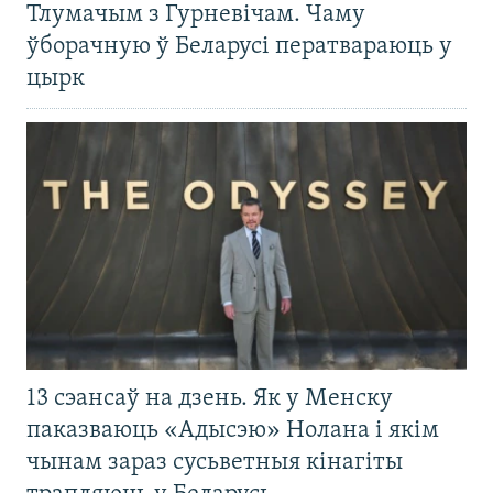
Тлумачым з Гурневічам. Чаму
ўборачную ў Беларусі ператвараюць у
цырк
13 сэансаў на дзень. Як у Менску
паказваюць «Адысэю» Нолана і якім
чынам зараз сусьветныя кінагіты