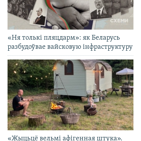
«Ня толькі пляцдарм»: як Беларусь
разбудоўвае вайсковую інфраструктуру
«Жыцьцё вельмі афігенная штука».