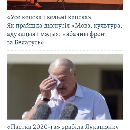
«Усё кепска і вельмі кепска».
Як прайшла дыскусія «Мова, культура,
адукацыя і мэдыя: нябачны фронт
за Беларусь»
«Пастка 2020-га» зрабіла Лукашэнку