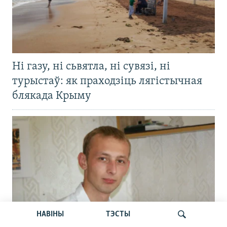
Ні газу, ні сьвятла, ні сувязі, ні
турыстаў: як праходзіць лягістычная
блякада Крыму
НАВІНЫ
ТЭСТЫ