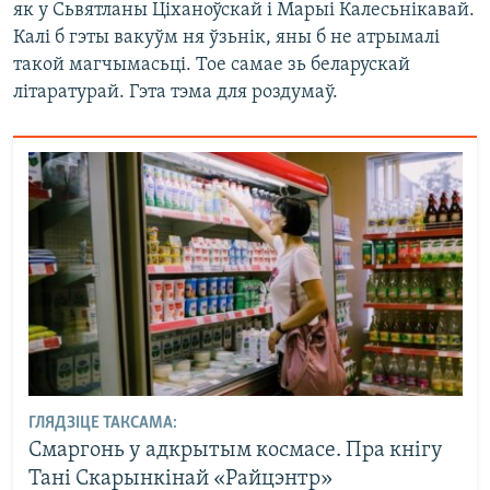
як у Сьвятланы Ціханоўскай і Марыі Калесьнікавай.
Калі б гэты вакуўм ня ўзьнік, яны б не атрымалі
такой магчымасьці. Тое самае зь беларускай
літаратурай. Гэта тэма для роздумаў.
ГЛЯДЗІЦЕ ТАКСАМА:
Смаргонь у адкрытым космасе. Пра кнігу
Тані Скарынкінай «Райцэнтр»