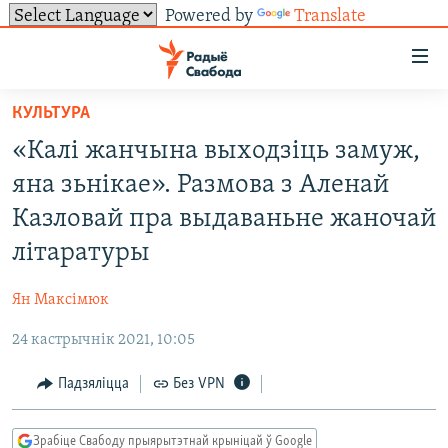
Powered by
Translate
Лінкі
ўнівэрсальнага
доступу
КУЛЬТУРА
НАВІНЫ
Перайсьці
«Калі жанчына выходзіць замуж,
да
ТОЛЬКІ НА СВАБОДЗЕ
УСЕ НАВІНЫ
яна зьнікае». Размова з Аленай
галоўнага
СУВЯЗЬ
ВІДЭА І ФОТА
ТЭСТЫ
зьместу
Казловай пра выдаваньне жаночай
Перайсьці
ПАДПІСАЦЦА
ЛЮДЗІ
БЛОГІ
АБЫСЬЦІ БЛЯКАВАНЬНЕ
літаратуры
да
ПАЛІТЫКА
ГІСТОРЫЯ НА СВАБОДЗЕ
ПАДЗЯЛІЦЦА ІНФАРМАЦЫЯЙ
RSS
галоўнай
САЧЫЦЕ ЗА АБНАЎЛЕНЬНЯМІ
Ян Максімюк
навігацыі
ЭКАНОМІКА
ПАДКАСТЫ
ПАДКАСТЫ
Перайсьці
24 кастрычнік 2021, 10:05
ВАЙНА
КНІГІ
FACEBOOK
да
Падзяліцца
Без VPN
БЕЛАРУСЫ НА ВАЙНЕ
АЎДЫЁКНІГІ
TWITTER
пошуку
ПАЛІТВЯЗЬНІ
PREMIUM
Усе сайты РС/РСЭ
Зрабіце Свабоду прыярытэтнай крыніцай ў Google