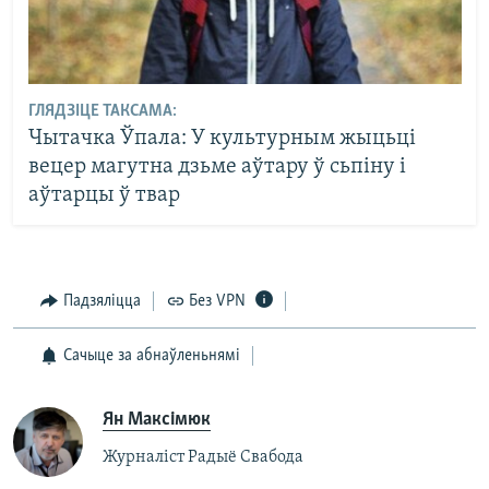
ГЛЯДЗІЦЕ ТАКСАМА:
Чытачка Ўпала: У культурным жыцьці
вецер магутна дзьме аўтару ў сьпіну і
аўтарцы ў твар
Падзяліцца
Без VPN
Сачыце за абнаўленьнямі
Ян Максімюк
Журналіст Радыё Свабода