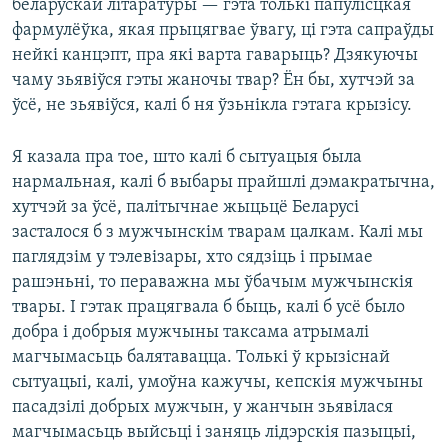
беларускай літаратуры — гэта толькі папулісцкая
фармулёўка, якая прыцягвае ўвагу, ці гэта сапраўды
нейкі канцэпт, пра які варта гаварыць? Дзякуючы
чаму зьявіўся гэты жаночы твар? Ён бы, хутчэй за
ўсё, не зьявіўся, калі б ня ўзьнікла гэтага крызісу.
Я казала пра тое, што калі б сытуацыя была
нармальная, калі б выбары прайшлі дэмакратычна,
хутчэй за ўсё, палітычнае жыцьцё Беларусі
засталося б з мужчынскім тварам цалкам. Калі мы
паглядзім у тэлевізары, хто сядзіць і прымае
рашэньні, то пераважна мы ўбачым мужчынскія
твары. І гэтак працягвала б быць, калі б усё было
добра і добрыя мужчыны таксама атрымалі
магчымасьць балятавацца. Толькі ў крызіснай
сытуацыі, калі, умоўна кажучы, кепскія мужчыны
пасадзілі добрых мужчын, у жанчын зьявілася
магчымасьць выйсьці і заняць лідэрскія пазыцыі,