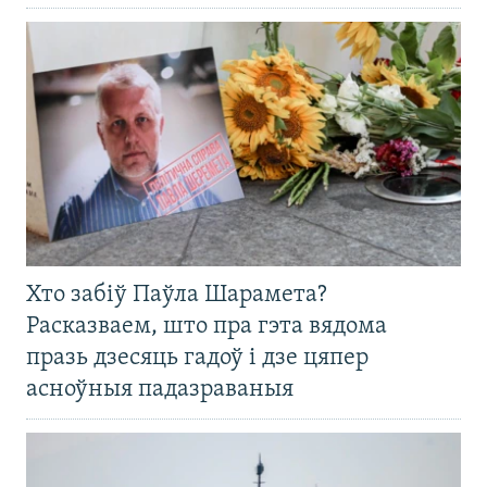
Хто забіў Паўла Шарамета?
Расказваем, што пра гэта вядома
празь дзесяць гадоў і дзе цяпер
асноўныя падазраваныя