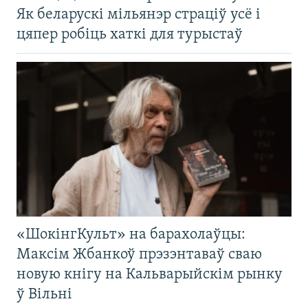
Як беларускі мільянэр страціў усё і
цяпер робіць хаткі для турыстаў
«ШокінгКульт» на барахолаўцы:
Максім Жбанкоў прэзэнтаваў сваю
новую кнігу на Кальварыйскім рынку
ў Вільні