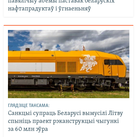
павялічыў аб’ёмы паставак беларускіх
нафтапрадуктаў і ўгнаеньняў
ГЛЯДЗІЦЕ ТАКСАМА:
Санкцыі супраць Беларусі вымусілі Літву
спыніць праект рэканструкцыі чыгункі
за 60 млн эўра