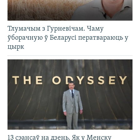
Тлумачым з Гурневічам. Чаму
ўборачную ў Беларусі ператвараюць у
цырк
13 сэансаў на дзень. Як у Менску