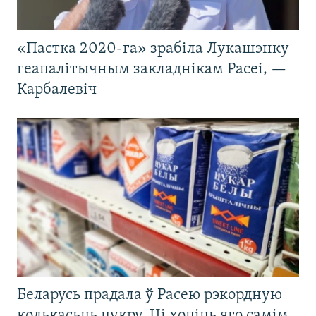
«Пастка 2020-га» зрабіла Лукашэнку
геапалітычным закладнікам Расеі, —
Карбалевіч
Беларусь прадала ў Расею рэкордную
колькасьць цукру. Ці хопіць яго самім