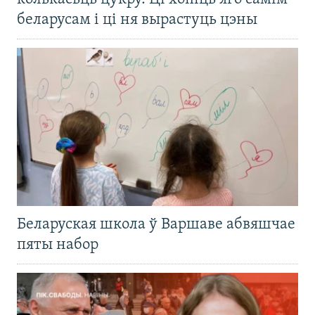
беларусам і ці ня вырастуць цэны
Беларуская школа ў Варшаве абвяшчае
пяты набор