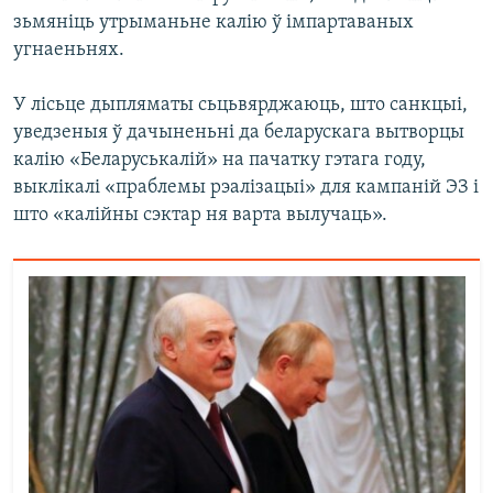
зьмяніць утрыманьне калію ў імпартаваных
угнаеньнях.
У лісьце дыпляматы сьцьвярджаюць, што санкцыі,
уведзеныя ў дачыненьні да беларускага вытворцы
калію «Беларуськалій» на пачатку гэтага году,
выклікалі «праблемы рэалізацыі» для кампаній ЭЗ і
што «калійны сэктар ня варта вылучаць».