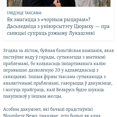
ГЛЯДЗІЦЕ ТАКСАМА:
Як змагацца з «чорным рыцарам»?
Дасьледніца з унівэрсытэту Цюрыху — пра
санкцыі супраць рэжыму Лукашэнкі
Згодна зь лістом, буйная бэльгійская кампанія, якая
пастаўляе ваду ў гарады, сутыкаецца з мытнымі
праблемамі, бо колькасьць імпартаванага калію
перавышае дазволеную ЭЗ у адпаведнасьці з
санкцыямі. Іншыя фірмы таксама сутыкаюцца з
аналягічнымі праблемамі, гаворыцца ў дакумэнце,
і могуць прайграць, калі Беларусь будзе шукаць
пакупнікоў у іншым месцы.
Асобны дакумэнт, які бачылі прадстаўнікі
Bloomberg News, паказвае, што больш як адна