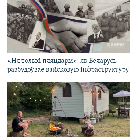
«Ня толькі пляцдарм»: як Беларусь
разбудоўвае вайсковую інфраструктуру