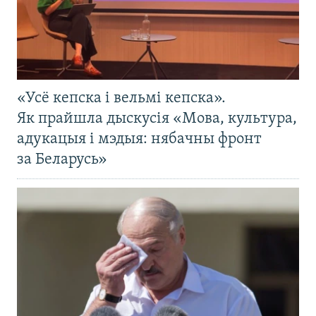
«Усё кепска і вельмі кепска».
Як прайшла дыскусія «Мова, культура,
адукацыя і мэдыя: нябачны фронт
за Беларусь»