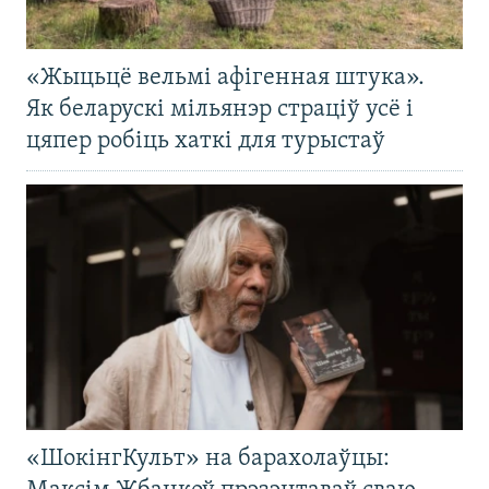
«Жыцьцё вельмі афігенная штука».
Як беларускі мільянэр страціў усё і
цяпер робіць хаткі для турыстаў
«ШокінгКульт» на барахолаўцы: