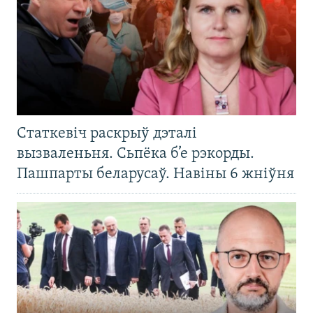
Статкевіч раскрыў дэталі
вызваленьня. Сьпёка б’е рэкорды.
Пашпарты беларусаў. Навіны 6 жніўня