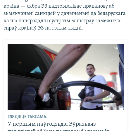
краіна — сябра ЭЗ падтрымлівае прапанову аб
зьмякчэньні санкцый у дачыненьні да беларускага
калію напярэдадні сустрэчы міністраў замежных
спраў краінаў ЭЗ на гэтым тыдні.
ГЛЯДЗІЦЕ ТАКСАМА:
У першым паўгодзьдзі Эўразьвяз