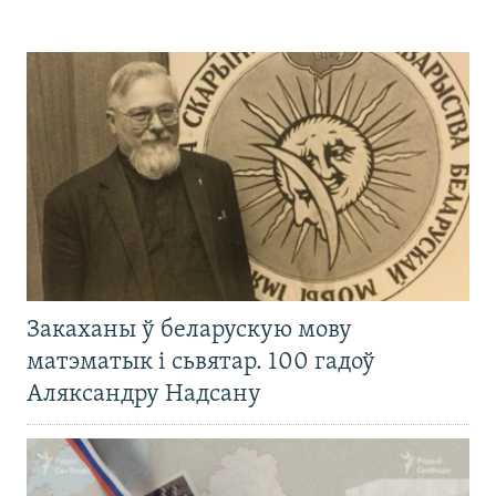
Закаханы ў беларускую мову
матэматык і сьвятар. 100 гадоў
Аляксандру Надсану