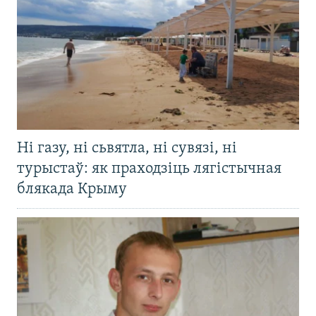
Ні газу, ні сьвятла, ні сувязі, ні
турыстаў: як праходзіць лягістычная
блякада Крыму