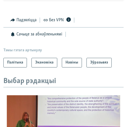
Падзяліцца
Без VPN
Сачыце за абнаўленьнямі
Тэмы гэтага артыкулу
Палітыка
Эканоміка
Навіны
Эўразьвяз
Выбар рэдакцыі