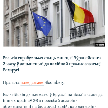
КУЛЬТУРА
МОВА
КАЛЯНДАР
НА ХВАЛЯХ СВАБОДЫ
Бэльгія спрабуе зьмякчыць санкцыі Эўрапейскага
Зьвязу ў дачыненьні да калійнай прамысловасьці
Беларусі.
Пра гэта
паведамляе
Bloomberg.
Бэльгійскія дыпляматы ў Брусэлі напісалі зварот да
іншых краінаў ЭЗ з просьбай аслабіць
абмежаваньні на беларускі калій, каб дазволіць