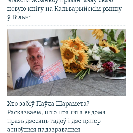
Максім Жбанкоў прэзэнтаваў сваю
новую кнігу на Кальварыйскім рынку
ў Вільні
Хто забіў Паўла Шарамета?
Расказваем, што пра гэта вядома
празь дзесяць гадоў і дзе цяпер
асноўныя падазраваныя