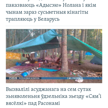
паказваюць «Адысэю» Нолана і якім
чынам зараз сусьветныя кінагіты
трапляюць у Беларусь
Вызвалілі асуджанага на сем сутак
зьняволеньня ўдзельніка зьезду «Сям’і
вясёлкі» пад Расонамі