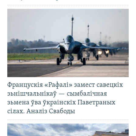
Францускія «Рафалі» замест савецкіх
зьнішчальнікаў — сымбалічная
зьмена ўва ўкраінскіх Паветраных
сілах. Аналіз Свабоды