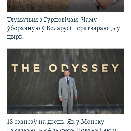
Тлумачым з Гурневічам. Чаму
ўборачную ў Беларусі ператвараюць у
цырк
13 сэансаў на дзень. Як у Менску
паказваюць «Адысэю» Нолана і якім