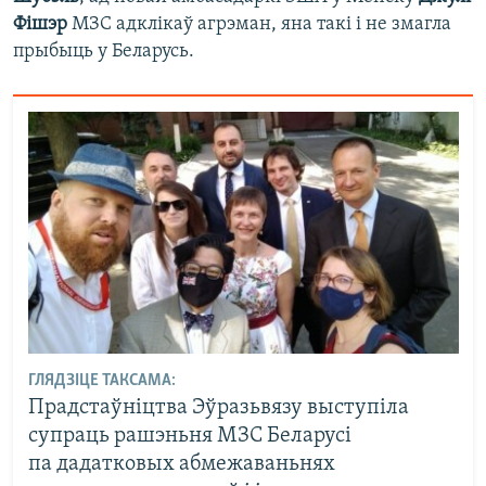
Фішэр
МЗС адклікаў агрэман, яна такі і не змагла
прыбыць у Беларусь.
ГЛЯДЗІЦЕ ТАКСАМА:
Прадстаўніцтва Эўразьвязу выступіла
супраць рашэньня МЗС Беларусі
па дадатковых абмежаваньнях