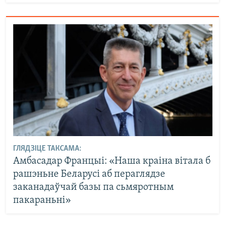
ГЛЯДЗІЦЕ ТАКСАМА:
Амбасадар Францыі: «Наша краіна вітала б
рашэньне Беларусі аб пераглядзе
заканадаўчай базы па сьмяротным
пакараньні»