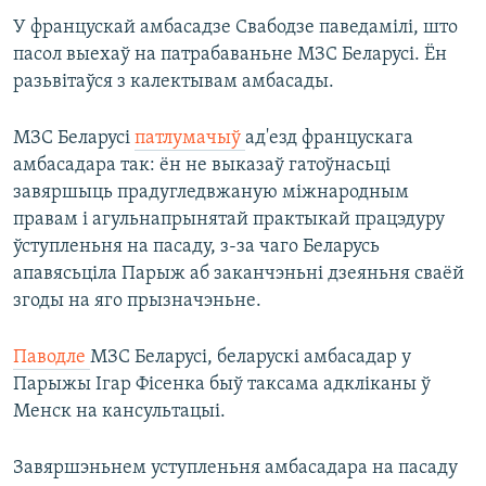
У францускай амбасадзе Свабодзе паведамілі, што
пасол выехаў на патрабаваньне МЗС Беларусі. Ён
разьвітаўся з калектывам амбасады.
МЗС Беларусі
патлумачыў
ад'езд францускага
амбасадара так: ён не выказаў гатоўнасьці
завяршыць прадугледвжаную міжнародным
правам і агульнапрынятай практыкай працэдуру
ўступленьня на пасаду, з-за чаго Беларусь
апавясьціла Парыж аб заканчэньні дзеяньня сваёй
згоды на яго прызначэньне.
Паводле
МЗС Беларусі, беларускі амбасадар у
Парыжы Ігар Фісенка быў таксама адкліканы ў
Менск на кансультацыі.
Завяршэньнем уступленьня амбасадара на пасаду