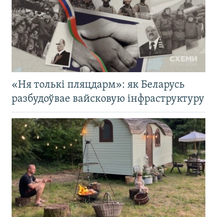
«Ня толькі пляцдарм»: як Беларусь
разбудоўвае вайсковую інфраструктуру