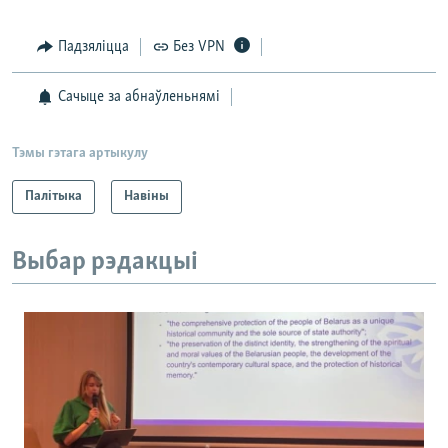
Падзяліцца
Без VPN
Сачыце за абнаўленьнямі
Тэмы гэтага артыкулу
Палітыка
Навіны
Выбар рэдакцыі