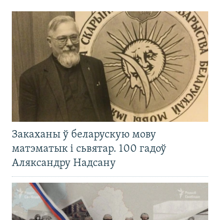
Закаханы ў беларускую мову
матэматык і сьвятар. 100 гадоў
Аляксандру Надсану