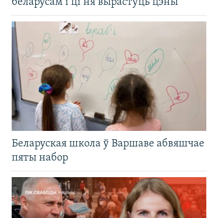
беларусам і ці ня вырастуць цэны
Беларуская школа ў Варшаве абвяшчае
пяты набор