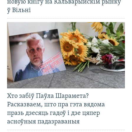
новую кнігу на Кальварыйскім рынку
ў Вільні
Хто забіў Паўла Шарамета?
Расказваем, што пра гэта вядома
празь дзесяць гадоў і дзе цяпер
асноўныя падазраваныя