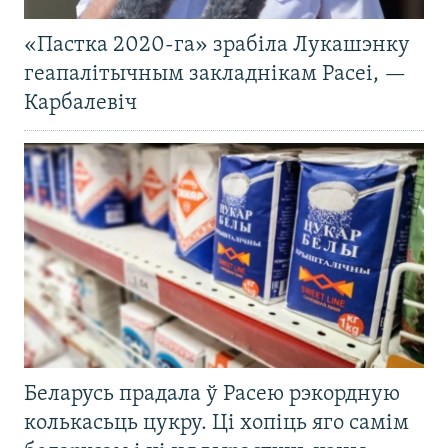
«Пастка 2020-га» зрабіла Лукашэнку
геапалітычным закладнікам Расеі, —
Карбалевіч
Беларусь прадала ў Расею рэкордную
колькасьць цукру. Ці хопіць яго самім