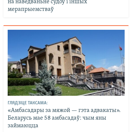
на наведваньне судоў і іншых
мерапрыемстваў
ГЛЯДЗІЦЕ ТАКСАМА:
«Амбасадары за мяжой — гэта адвакаты».
Беларусь мае 58 амбасадаў: чым яны
займаюцца