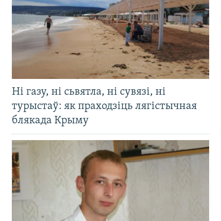
Ні газу, ні сьвятла, ні сувязі, ні
турыстаў: як праходзіць лягістычная
блякада Крыму