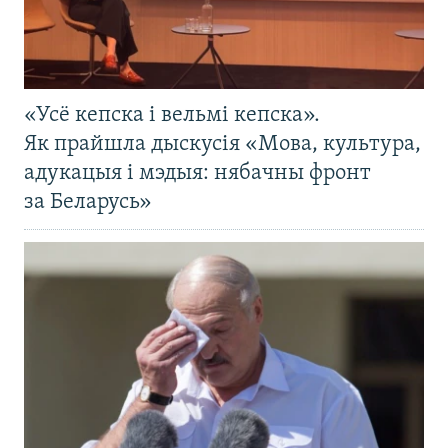
«Усё кепска і вельмі кепска».
Як прайшла дыскусія «Мова, культура,
адукацыя і мэдыя: нябачны фронт
за Беларусь»