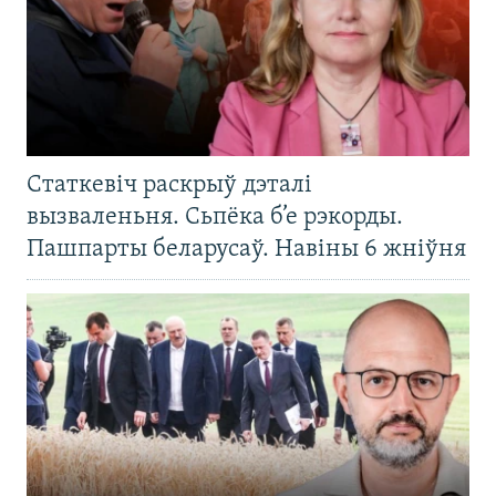
Статкевіч раскрыў дэталі
вызваленьня. Сьпёка б’е рэкорды.
Пашпарты беларусаў. Навіны 6 жніўня