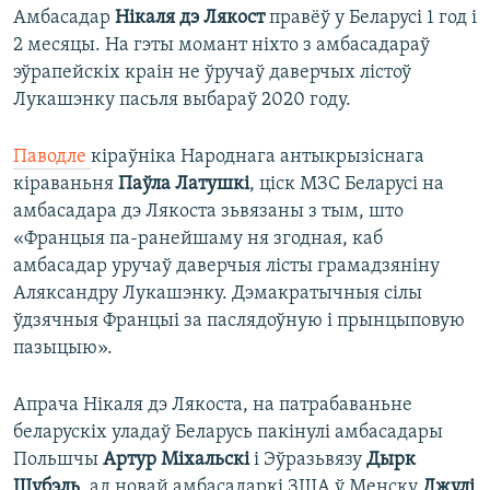
Амбасадар
Нiкаля дэ Лякост
правёў у Беларусі 1 год і
2 месяцы. На гэты момант ніхто з амбасадараў
эўрапейскіх краін не ўручаў даверчых лістоў
Лукашэнку пасьля выбараў 2020 году.
Паводле
кіраўніка Народнага антыкрызіснага
кіраваньня
Паўла Латушкі
, ціск МЗС Беларусі на
амбасадара дэ Лякоста зьвязаны з тым, што
«Францыя па-ранейшаму ня згодная, каб
амбасадар уручаў даверчыя лісты грамадзяніну
Аляксандру Лукашэнку. Дэмакратычныя сілы
ўдзячныя Францыі за паслядоўную і прынцыповую
пазыцыю».
Апрача Нiкаля дэ Лякоста, на патрабаваньне
беларускіх уладаў Беларусь пакінулі амбасадары
Польшчы
Артур Міхальскі
і Эўразьвязу
Дырк
Шубэль
, ад новай амбасадаркі ЗША ў Менску
Джулі