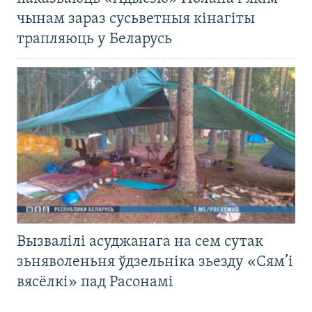
чынам зараз сусьветныя кінагіты
трапляюць у Беларусь
Вызвалілі асуджанага на сем сутак
зьняволеньня ўдзельніка зьезду «Сям’і
вясёлкі» пад Расонамі