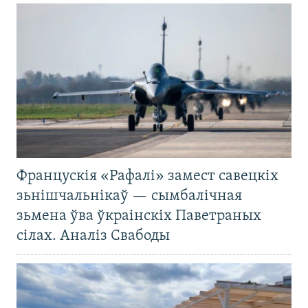
Францускія «Рафалі» замест савецкіх
зьнішчальнікаў — сымбалічная
зьмена ўва ўкраінскіх Паветраных
сілах. Аналіз Свабоды