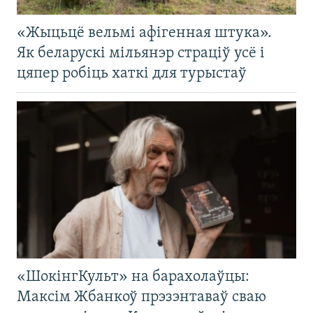
«Жыцьцё вельмі афігенная штука».
Як беларускі мільянэр страціў усё і
цяпер робіць хаткі для турыстаў
«ШокінгКульт» на барахолаўцы:
Максім Жбанкоў прэзэнтаваў сваю