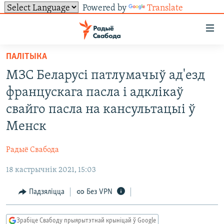
Powered by
Translate
Лінкі
ўнівэрсальнага
доступу
ПАЛІТЫКА
НАВІНЫ
Перайсьці
МЗС Беларусі патлумачыў ад'езд
да
ТОЛЬКІ НА СВАБОДЗЕ
УСЕ НАВІНЫ
францускага пасла і адклікаў
галоўнага
СУВЯЗЬ
ВІДЭА І ФОТА
ТЭСТЫ
зьместу
свайго пасла на кансультацыі ў
Перайсьці
ПАДПІСАЦЦА
ЛЮДЗІ
БЛОГІ
АБЫСЬЦІ БЛЯКАВАНЬНЕ
Менск
да
ПАЛІТЫКА
ГІСТОРЫЯ НА СВАБОДЗЕ
ПАДЗЯЛІЦЦА ІНФАРМАЦЫЯЙ
RSS
галоўнай
САЧЫЦЕ ЗА АБНАЎЛЕНЬНЯМІ
Радыё Свабода
навігацыі
ЭКАНОМІКА
ПАДКАСТЫ
ПАДКАСТЫ
Перайсьці
18 кастрычнік 2021, 15:03
ВАЙНА
КНІГІ
FACEBOOK
да
Падзяліцца
Без VPN
БЕЛАРУСЫ НА ВАЙНЕ
АЎДЫЁКНІГІ
TWITTER
пошуку
ПАЛІТВЯЗЬНІ
PREMIUM
Усе сайты РС/РСЭ
Зрабіце Свабоду прыярытэтнай крыніцай ў Google