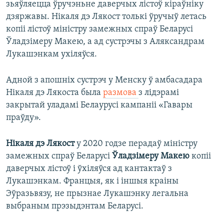
зьяўляецца ўручэньне даверчых лістоў кіраўніку
дзяржавы. Нiкаля дэ Лякост толькі ўручыў летась
копіі лістоў міністру замежных спраў Беларусі
Ўладзімеру Макею, а ад сустрэчы з Аляксандрам
Лукашэнкам ухіляўся.
Адной з апошніх сустрэч у Менску ў амбасадара
Нiкаля дэ Лякоста была
размова
з лідэрамі
закрытай уладамі Белаурусі кампаніі «Гавары
праўду».
Нiкаля дэ Лякост
у 2020 годзе перадаў міністру
замежных спраў Беларусі
Ўладзімеру Макею
копіі
даверчых лістоў і ўхіляўся ад кантактаў з
Лукашэнкам. Францыя, як і іншыя краіны
Эўразьвязу, не прызнае Лукашэнку легальна
выбраным прэзыдэнтам Беларусі.