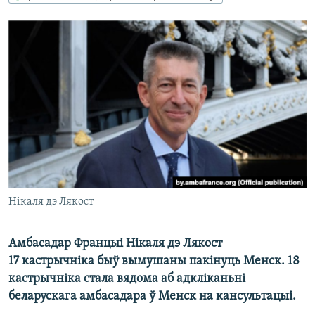
КУЛЬТУРА
МОВА
КАЛЯНДАР
НА ХВАЛЯХ СВАБОДЫ
Нікаля дэ Лякост
Амбасадар Францыі Нiкаля дэ Лякост
17 кастрычніка быў вымушаны пакінуць Менск. 18
кастрычніка стала вядома аб адкліканьні
беларускага амбасадара ў Менск на кансультацыі.