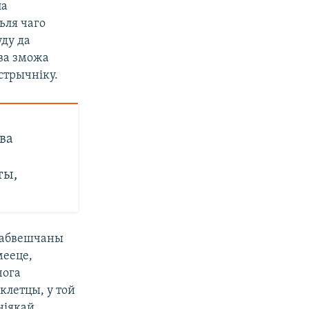
ла
сьля чаго
уду да
ова зможа
стрычніку.
ва
ты,
ь абвешчаны
мееце,
чога
клетцы, у той
ніякай