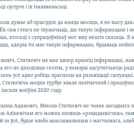
і сустрэч і іх ізаляванасьці.
ола думае аб прысудзе да канца месяца, я не магу да
 Ён сам гэтага не тлумачыць, ды такую інфармацыю і не
ма, хтосьці з супрацоўнікаў мог яму нешта сказаць. Я 
цца, адкуль ён мае такую інфармацыю, будаваць нейкія
мовіч, Статкевіч ня мае цяпер крыніц інфармацыі, нав
 яго не даходзяць газэты, у камэры адсутнічаюць радыё
зень усё адно робіць прагнозы на разьвіцьцё сытуацыі
 Статкевіча моцна турбуе хваля палітычнай і працоўна
 пасьля жніўня 2020 году.
рыны Адамовіч, Мікола Статкевіч не чакае лагоднага п
рам Аліневічам яго можна назваць «рэцыдывістам», та
й за ўсё, будзе альбо максымальным з магчымага, альб