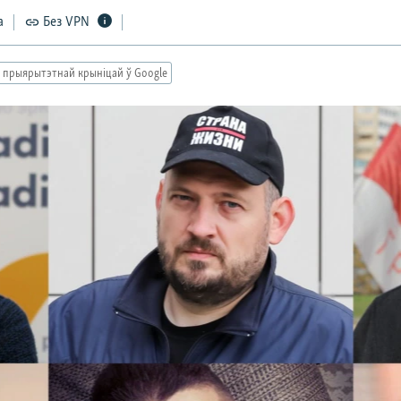
а
Без VPN
 прыярытэтнай крыніцай ў Google