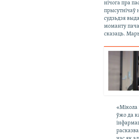
нічога пра па
прысутнічаў н
судзьдзя выда
моманту пачат
сказаць. Мар
«Мікола 
ўжо да к
інфармац
расказва
час як а