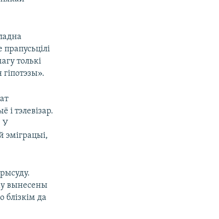
кладна
 прапусьцілі
магу толькі
 гіпотэзы».
ат
 і тэлевізар.
. У
й эміграцыі,
рысуду.
му вынесены
о блізкім да