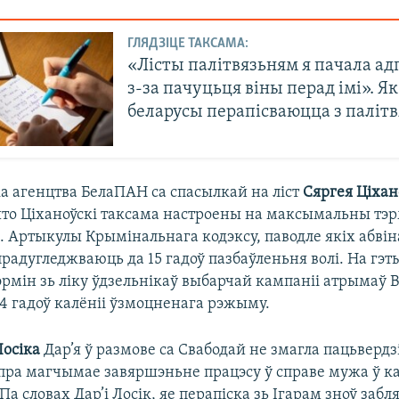
ГЛЯДЗІЦЕ ТАКСАМА:
«Лісты палітвязьням я пачала а
з-за пачуцьця віны перад імі». Як
беларусы перапісваюцца з паліт
ка агенцтва БелаПАН са спасылкай на ліст
Сяргея Ціхан
што Ціханоўскі таксама настроены на максымальны тэ
. Артыкулы Крымінальнага кодэксу, паводле якіх абві
прадугледжваюць да 15 гадоў пазбаўленьня волі. На гэ
рмін зь ліку ўдзельнікаў выбарчай кампаніі атрымаў В
4 гадоў калёніі ўзмоцненага рэжыму.
Лосіка
Дар’я ў размове са Свабодай не змагла пацьвердз
ра магчымае завяршэньне працэсу ў справе мужа ў к
Па словах Дар’і Лосік, яе перапіска зь Ігарам зноў забл