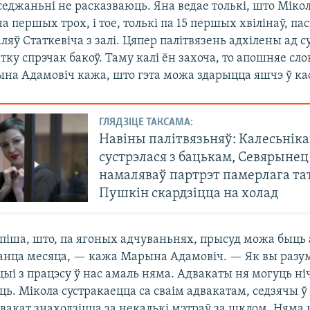
седжаньні не расказваюць. Яна ведае толькі, што Міко
а першых трох, і тое, толькі па 15 першых хвілінаў, па
ляў Статкевіча з залі. Цяпер палітвязень адхілены ад с
ку спрэчак бакоў. Таму калі ён захоча, то апошняе сл
ына Адамовіч кажа, што гэта можа здарыцца яшчэ ў ка
ГЛЯДЗІЦЕ ТАКСАМА:
Навіны палітвязьняў: Калесьніка
сустрэлася з бацькам, Севярынец
намаляваў партрэт памерлага та
Пушкін скардзіцца на холад
піша, што, па ягоных адчуваньнях, прысуд можа быц
анца месяца, — кажа Марына Адамовіч. — Як вы разу
ыі з працэсу ў нас амаль няма. Адвакаты ня могуць ні
ць. Мікола сустракаецца са сваім адвакатам, седзячы ў 
двакат знаходзіцца за некалькі мэтраў за шклом. Няма 