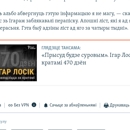
ь альбо абвергнуць гэтую інфармацыю я не магу, — ска
с зь Ігарам заблякавалі перапіску. Апошні ліст, які я ад
ерасьня. Гэта быў адзіны ліст ад яго за чатыры тыдні».
ГЛЯДЗІЦЕ ТАКСАМА:
«Прысуд будзе суровым». Ігар Лос
кратамі 470 дзён
а
Без VPN
Сачыце за абнаўленьнямі
Друкаваць
кулу