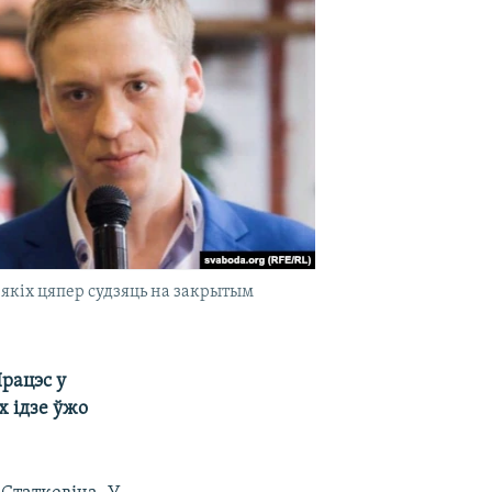
, якіх цяпер судзяць на закрытым
рацэс у
х ідзе ўжо