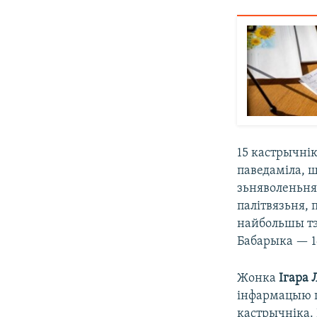
15 кастрычні
паведаміла, 
зьняволеньня
палітвязьня, 
найбольшы тэ
Бабарыка — 1
Жонка
Ігара 
інфармацыю п
кастрычніка. 