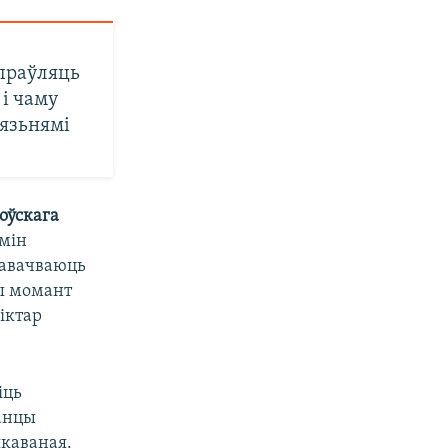
дпраўляць
 і чаму
вязьнямі
оўскага
рмін
навачваюць
ты момант
іктар
іць
анцы
якаваная.