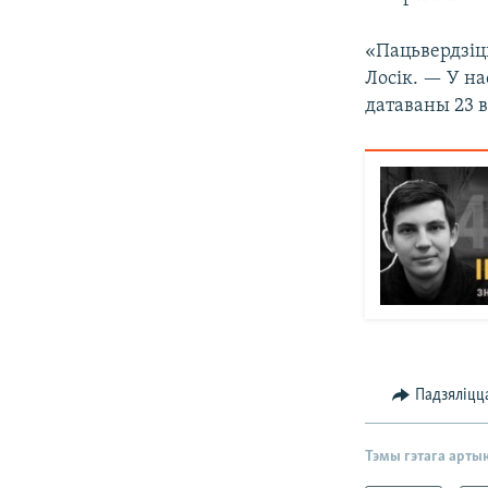
«Пацьвердзіц
Лосік. — У на
датаваны 23 в
Падзяліцц
Тэмы гэтага арты