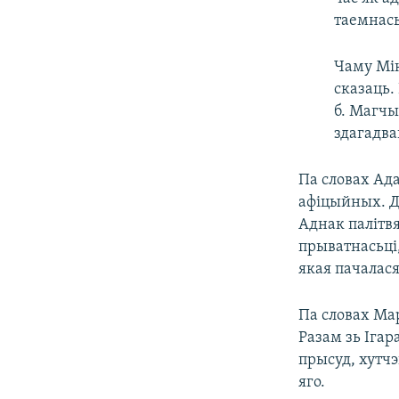
таемнасьц
Чаму Мік
сказаць.
б. Магчы
здагадва
Па словах Ада
афіцыйных. Да
Аднак палітвя
прыватнасьці,
якая пачалася
Па словах Ма
Разам зь Іга
прысуд, хутчэ
яго.