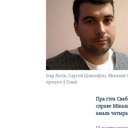
Ігар Лосік, Сяргей Ціханоўскі, Мікалай
працэсе ў Гомлі
Пра гэта Сва
справе Мікала
амаль чатыры