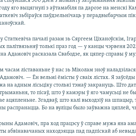
ка споўнілася 500 дзён з моманту затрыманьня Міколы 
году яго выцягнулі з аўтамабіля па дарозе на менскі Ка
аткевіч зьбіраўся паўдзельнічаць у перадвыбарчым пі
ханоўскай.
у Статкевіча пачалі разам зь Сяргеем Ціханоўскім, Іга
х палітвязьняў толькі праз год — у канцы чэрвеня 202
а Адамовіч расказала Свабодзе, як цяпер справы ў му
 часам ліставаньне ў нас зь Міколам зноў наладзілася
дамовіч. — Ён вельмі ёмісты ў сваіх лістах. Я заўсёды
жа на адным лісьціку столькі тэмаў закрануць. Што д
трыманьня, то пісаў, што ў камэры ў яго чамусьці не б
е ацяпленьне. Згадваў, што калі выходзіў на шпацыр, 
 распранацца. Бо на вуліцы было заўважна цяплей, 
рыны Адамовіч, пра ход працэсу ў справе мужа яна ама
аты абвінавачаных находзяцца пад падпіскай аб невыда