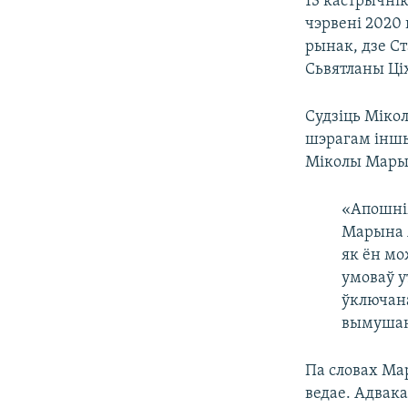
13 кастрычні
чэрвені 2020 
рынак, дзе Ст
Сьвятланы Ці
Судзіць Мікол
шэрагам іншы
Міколы Марын
«Апошнім
Марына А
як ён мо
умоваў у
ўключана
вымушаны
Па словах Ма
ведае. Адвак