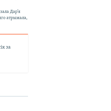
зала Дар’я
 яго атрымала,
ік за