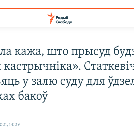
ла кажа, што прысуд будз
 кастрычніка». Статкеві
яць у залю суду для ўдзе
ках бакоў
021, 14:09