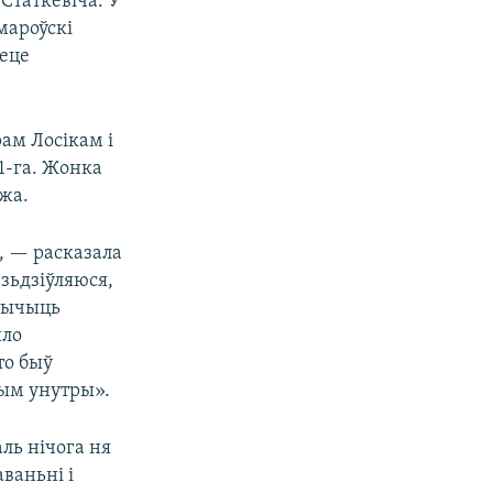
Статкевіча. У
мароўскі
кеце
рам Лосікам і
1-га. Жонка
жа.
, — расказала
 зьдзіўляюся,
атычыць
ыло
то быў
чым унутры».
ль нічога ня
ваньні і