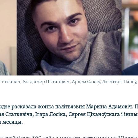
 Статкевіч, Уладзімер Цыгановіч, Арцём Сакаў, Дзьмітры Папоў
бодзе расказала жонка палітвязьня Марына Адамовіч. П
я Статкевіча, Ігара Лосіка, Сяргея Ціханоўскага і іншы
 месяцы.