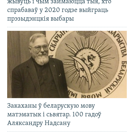
жывуць і чым займаюцца тыя, хто
спрабаваў у 2020 годзе выйграць
прэзыдэнцкія выбары
Закаханы ў беларускую мову
матэматык і сьвятар. 100 гадоў
Аляксандру Надсану