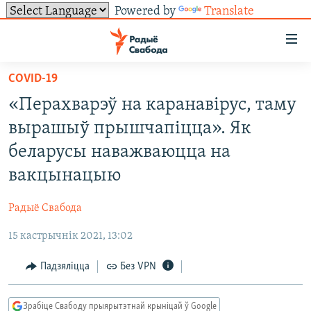
Powered by
Translate
Лінкі
ўнівэрсальнага
доступу
COVID-19
НАВІНЫ
Перайсьці
«Перахварэў на каранавірус, таму
да
ТОЛЬКІ НА СВАБОДЗЕ
УСЕ НАВІНЫ
вырашыў прышчапіцца». Як
галоўнага
СУВЯЗЬ
ВІДЭА І ФОТА
ТЭСТЫ
зьместу
беларусы наважваюцца на
Перайсьці
ПАДПІСАЦЦА
ЛЮДЗІ
БЛОГІ
АБЫСЬЦІ БЛЯКАВАНЬНЕ
вакцынацыю
да
ПАЛІТЫКА
ГІСТОРЫЯ НА СВАБОДЗЕ
ПАДЗЯЛІЦЦА ІНФАРМАЦЫЯЙ
RSS
галоўнай
САЧЫЦЕ ЗА АБНАЎЛЕНЬНЯМІ
Радыё Свабода
навігацыі
ЭКАНОМІКА
ПАДКАСТЫ
ПАДКАСТЫ
Перайсьці
15 кастрычнік 2021, 13:02
ВАЙНА
КНІГІ
FACEBOOK
да
Падзяліцца
Без VPN
БЕЛАРУСЫ НА ВАЙНЕ
АЎДЫЁКНІГІ
TWITTER
пошуку
ПАЛІТВЯЗЬНІ
PREMIUM
Усе сайты РС/РСЭ
Зрабіце Свабоду прыярытэтнай крыніцай ў Google