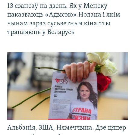
13 сэансаў на дзень. Як у Менску
паказваюць «Адысэю» Нолана і якім
чынам зараз сусьветныя кінагіты
трапляюць у Беларусь
Альбанія, ЗША, Нямеччына. Дзе цяпер