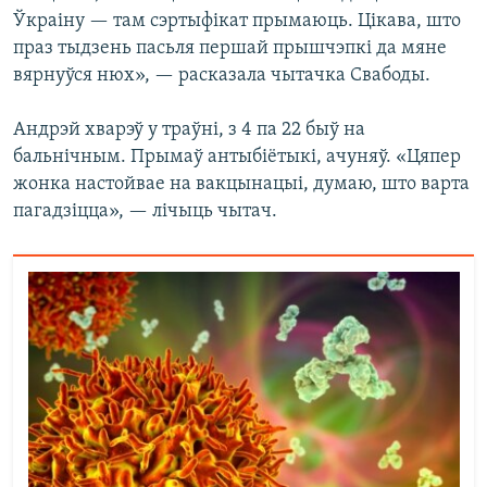
Ўкраіну — там сэртыфікат прымаюць. Цікава, што
праз тыдзень пасьля першай прышчэпкі да мяне
вярнуўся нюх», — расказала чытачка Свабоды.
Андрэй хварэў у траўні, з 4 па 22 быў на
бальнічным. Прымаў антыбіётыкі, ачуняў. «Цяпер
жонка настойвае на вакцынацыі, думаю, што варта
пагадзіцца», — лічыць чытач.