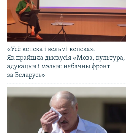
«Усё кепска і вельмі кепска».
Як прайшла дыскусія «Мова, культура,
адукацыя і мэдыя: нябачны фронт
за Беларусь»