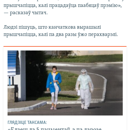
прышчапіцца, калі працадаўца паабяцаў прэмію»,
— расказаў чытач.
Людзі пішуць, што канчаткова вырашылі
прышчапіцца, калі па два разы ўжо перахварэлі.
ГЛЯДЗІЦЕ ТАКСАМА:
«Едзеш да 5 пацыентаў, а па дарозе