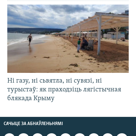
Ні газу, ні сьвятла, ні сувязі, ні
турыстаў: як праходзіць лягістычная
блякада Крыму
САЧЫЦЕ ЗА АБНАЎЛЕНЬНЯМІ