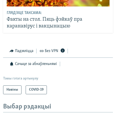
ГЛЯДЗІЦЕ ТАКСАМА:
Факты на стол. Пяць фэйкаў пра
каранавірус і вакцынацыю
Падзяліцца
Без VPN
Сачыце за абнаўленьнямі
Тэмы гэтага артыкулу
Навіны
COVID-19
Выбар рэдакцыі