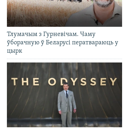
Тлумачым з Гурневічам. Чаму
ўборачную ў Беларусі ператвараюць у
цырк