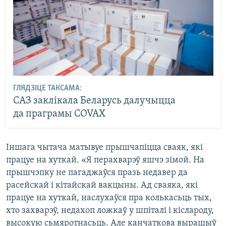
ГЛЯДЗІЦЕ ТАКСАМА:
САЗ заклікала Беларусь далучыцца
да праграмы COVAX
Іншага чытача матывуе прышчапіцца сваяк, які
працуе на хуткай. «Я перахварэў яшчэ зімой. На
прышчэпку не пагаджаўся празь недавер да
расейскай і кітайскай вакцыны. Ад сваяка, які
працуе на хуткай, наслухаўся пра колькасьць тых,
хто захварэў, недахоп ложкаў у шпіталі і кіслароду,
высокую сьмяротнасьць. Але канчаткова вырашыў