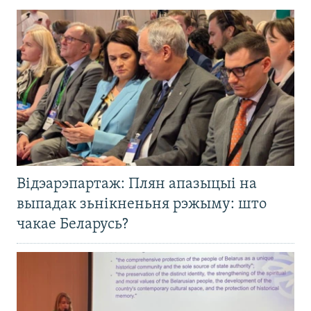
Відэарэпартаж: Плян апазыцыі на
выпадак зьнікненьня рэжыму: што
чакае Беларусь?