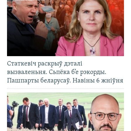
Статкевіч раскрыў дэталі
вызваленьня. Сьпёка б’е рэкорды.
Пашпарты беларусаў. Навіны 6 жніўня