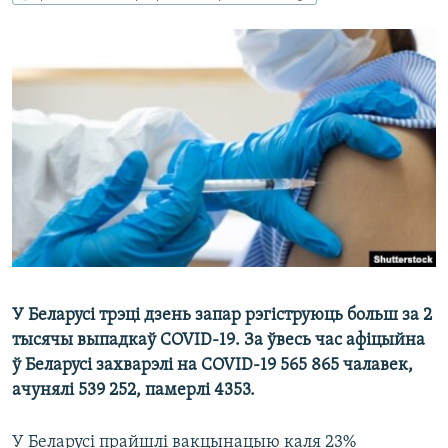
КУЛЬТУРА
МОВА
КАЛЯНДАР
НА ХВАЛЯХ СВАБОДЫ
У Беларусі трэці дзень запар рэгіструюць больш за 2
тысячы выпадкаў COVID-19. За ўвесь час афіцыйна
ў Беларусі захварэлі на COVID-19 565 865 чалавек,
ачунялі 539 252, памерлі 4353.
У Беларусі прайшлі вакцынацыю каля 23%