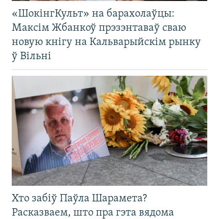
«ШокінгКульт» на барахолаўцы:
Максім Жбанкоў прэзэнтаваў сваю
новую кнігу на Кальварыйскім рынку
ў Вільні
Хто забіў Паўла Шарамета?
Расказваем, што пра гэта вядома