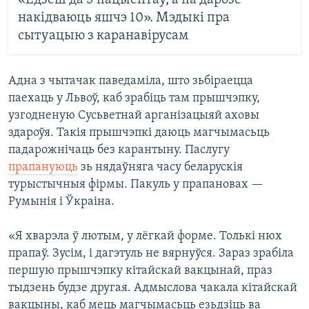
накідваюць яшчэ 10». Мэдыкі пра
сытуацыю з каранавірусам
Адна з чытачак паведаміла, што зьбіраецца
паехаць у Львоў, каб зрабіць там прышчэпку,
узгодненую Сусьветнай арганізацыяй аховы
здароўя. Такія прышчэпкі даюць магчымасьць
падарожнічаць без карантыну. Паслугу
прапануюць
зь нядаўняга часу беларускія
турыстычныя фірмы. Пакуль у прапановах —
Румынія і Ўкраіна.
«Я хварэла ў лютым, у лёгкай форме. Толькі нюх
прапаў. Зусім, і дагэтуль не вярнуўся. Зараз зрабіла
першую прышчэпку кітайскай вакцынай, праз
тыдзень будзе другая. Адмыслова чакала кітайскай
вакцыны, каб мець магчымасьць езьдзіць ва