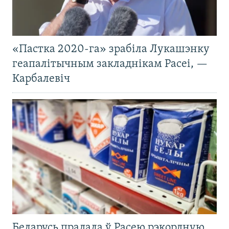
«Пастка 2020-га» зрабіла Лукашэнку
геапалітычным закладнікам Расеі, —
Карбалевіч
Беларусь прадала ў Расею рэкордную