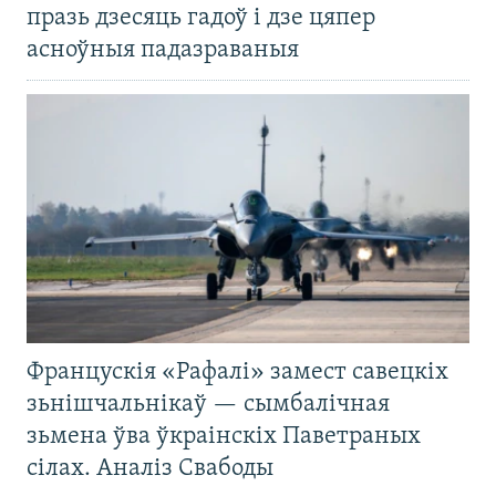
празь дзесяць гадоў і дзе цяпер
асноўныя падазраваныя
Францускія «Рафалі» замест савецкіх
зьнішчальнікаў — сымбалічная
зьмена ўва ўкраінскіх Паветраных
сілах. Аналіз Свабоды