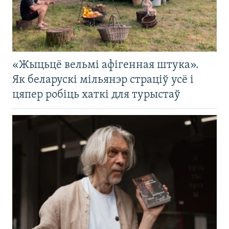
«Жыцьцё вельмі афігенная штука».
Як беларускі мільянэр страціў усё і
цяпер робіць хаткі для турыстаў