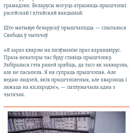
грамадзян. Беларусы могуць атрымаць прышчэпкі
расейскай і кітайскай вакцынай.
Што матывуе беларусаў прышчапіцца — спыталася
Свабода ў чытачоў.
«Я зараз хварэю на пнэўманію праз каранавірус.
Празь некаторы час буду ставіць прышчэпку.
Зьбіралася гэта раней зрабіць, да таго як захварэла,
але не пасьпела. Я ня супраць прышчэпак. Але
ведаю людзей, якія прышчэпленыя, але хварэюць і
ляжаць на кіслародзе», — патлумачыла адна з
чытачак.