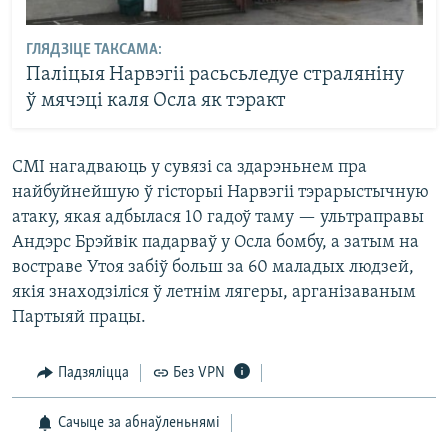
ГЛЯДЗІЦЕ ТАКСАМА:
Паліцыя Нарвэгіі расьсьледуе страляніну
ў мячэці каля Осла як тэракт
СМІ нагадваюць у сувязі са здарэньнем пра
найбуйнейшую ў гісторыі Нарвэгіі тэрарыстычную
атаку, якая адбылася 10 гадоў таму — ультраправы
Андэрс Брэйвік падарваў у Осла бомбу, а затым на
востраве Утоя забіў больш за 60 маладых людзей,
якія знаходзіліся ў летнім лягеры, арганізаваным
Партыяй працы.
Падзяліцца
Без VPN
Сачыце за абнаўленьнямі