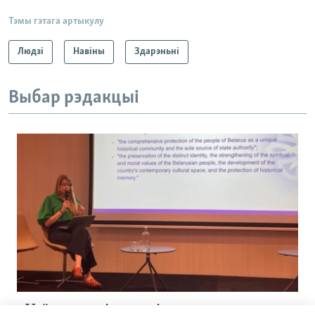
Тэмы гэтага артыкулу
Людзі
Навіны
Здарэньні
Выбар рэдакцыі
«Усё кепска і вельмі кепска».