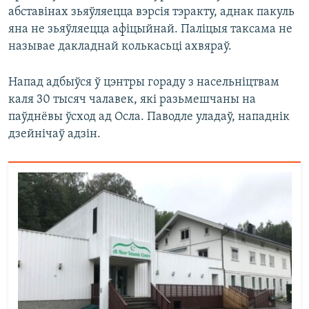
абставінах зьяўляецца вэрсія тэракту, аднак пакуль
яна не зьяўляецца афіцыйнай. Паліцыя таксама не
называе дакладнай колькасьці ахвяраў.
Напад адбыўся ў цэнтры гораду з насельніцтвам
каля 30 тысяч чалавек, які разьмешчаны на
паўднёвы ўсход ад Осла. Паводле уладаў, нападнік
дзейнічаў адзін.