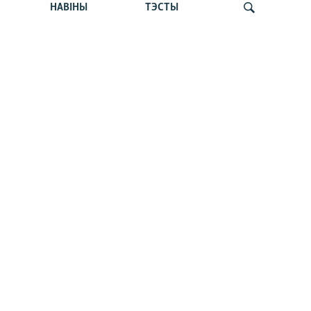
НАВІНЫ
ТЭСТЫ
Як прайшла дыскусія «Мова, культура,
адукацыя і мэдыя: нябачны фронт
за Беларусь»
Шукаць
«Пастка 2020-га» зрабіла Лукашэнку
геапалітычным закладнікам Расеі, —
Карбалевіч