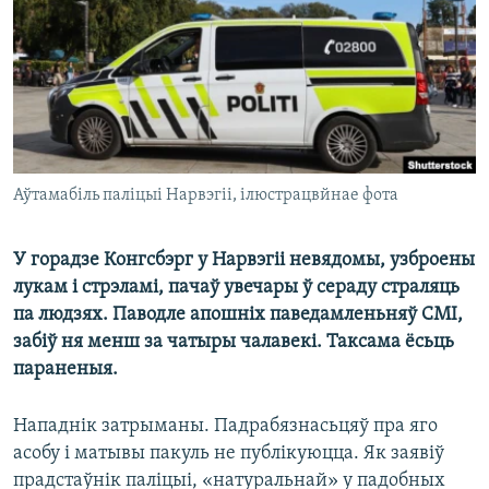
КУЛЬТУРА
МОВА
КАЛЯНДАР
НА ХВАЛЯХ СВАБОДЫ
Аўтамабіль паліцыі Нарвэгіі, ілюстрацвйнае фота
У горадзе Конгсбэрг у Нарвэгіі невядомы, узброены
лукам і стрэламі, пачаў увечары ў сераду страляць
па людзях. Паводле апошніх паведамленьняў СМІ,
забіў ня менш за чатыры чалавекі. Таксама ёсьць
параненыя.
Нападнік затрыманы. Падрабязнасьцяў пра яго
асобу і матывы пакуль не публікуюцца. Як заявіў
прадстаўнік паліцыі, «натуральнай» у падобных