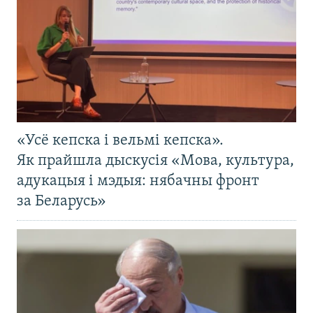
«Усё кепска і вельмі кепска».
Як прайшла дыскусія «Мова, культура,
адукацыя і мэдыя: нябачны фронт
за Беларусь»