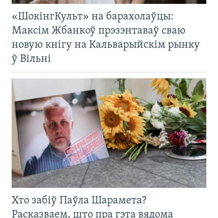
«ШокінгКульт» на барахолаўцы:
Максім Жбанкоў прэзэнтаваў сваю
новую кнігу на Кальварыйскім рынку
ў Вільні
Хто забіў Паўла Шарамета?
Расказваем, што пра гэта вядома