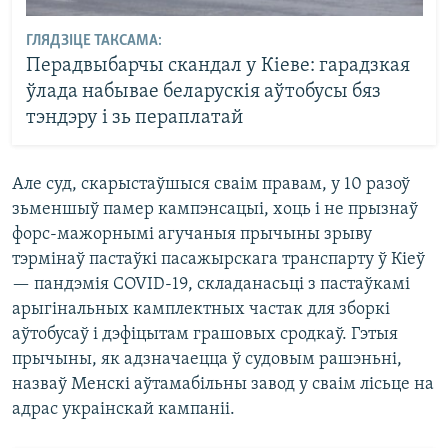
ГЛЯДЗІЦЕ ТАКСАМА:
Перадвыбарчы скандал у Кіеве: гарадзкая
ўлада набывае беларускія аўтобусы бяз
тэндэру і зь пераплатай
Але суд, скарыстаўшыся сваім правам, у 10 разоў
зьменшыў памер кампэнсацыі, хоць і не прызнаў
форс-мажорнымі агучаныя прычыны зрыву
тэрмінаў пастаўкі пасажырскага транспарту ў Кіеў
— пандэмія COVID-19, складанасьці з пастаўкамі
арыгінальных камплектных частак для зборкі
аўтобусаў і дэфіцытам грашовых сродкаў. Гэтыя
прычыны, як адзначаецца ў судовым рашэньні,
назваў Менскі аўтамабільны завод у сваім лісьце на
адрас украінскай кампаніі.