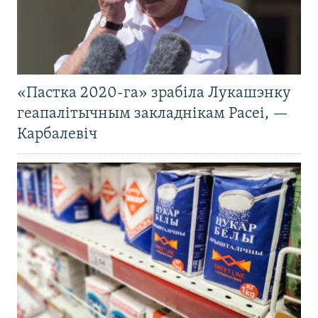
«Пастка 2020-га» зрабіла Лукашэнку
геапалітычным закладнікам Расеі, —
Карбалевіч