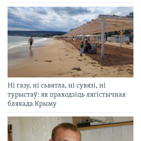
Ні газу, ні сьвятла, ні сувязі, ні
турыстаў: як праходзіць лягістычная
блякада Крыму