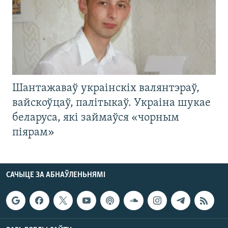
Шантажаваў украінскіх валянтэраў,
вайскоўцаў, палітыкаў. Украіна шукае
беларуса, які займаўся «чорным
піярам»
САЧЫЦЕ ЗА АБНАЎЛЕНЬНЯМІ