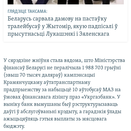
ГЛЯДЗІЦЕ ТАКСАМА:
Беларусь сарвала дамову на пастаўку
тралейбусаў у Жытомір, якую падпісалі ў
прысутнасьці Лукашэнкі і Зяленскага
У сярэдзіне жніўня стала вядома, што Міністэрства
фінансаў Беларусі не пералічыла 1 988 703 грыўні
(звыш 70 тысяч даляраў) кампэнсацыі
Крамянчуцкаму аўтатранспартнаму
прадпрыемству за набыцьцё 10 аўтобусаў МАЗ на
ўмовах фінансавага лізінгу праз «Укргазбанк». У
выніку банк вымушаны быў рэструктурызаваць
даўгі ў абслугоўваньні крэдыту, а гарадзкія ўлады
ажыцьцяўляць гэтыя выплаты зь мясцовага
бюджэту.