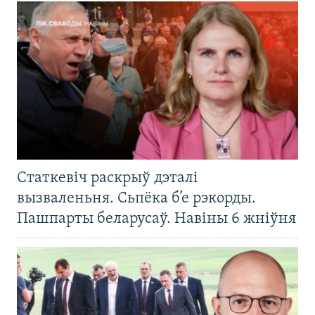
Статкевіч раскрыў дэталі
вызваленьня. Сьпёка б’е рэкорды.
Пашпарты беларусаў. Навіны 6 жніўня