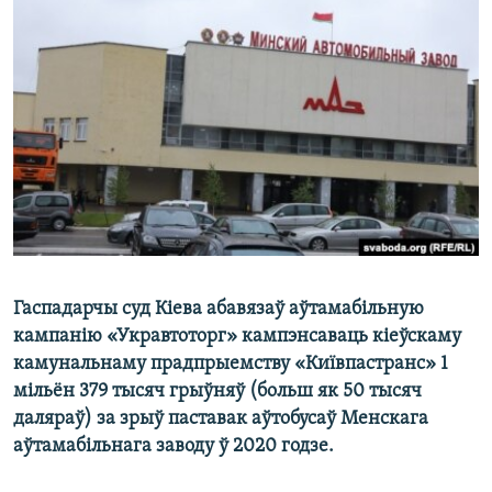
КУЛЬТУРА
МОВА
КАЛЯНДАР
НА ХВАЛЯХ СВАБОДЫ
Гаспадарчы суд Кіева абавязаў аўтамабільную
кампанію «Укравтоторг» кампэнсаваць кіеўскаму
камунальнаму прадпрыемству «Київпастранс» 1
мільён 379 тысяч грыўняў (больш як 50 тысяч
даляраў) за зрыў паставак аўтобусаў Менскага
аўтамабільнага заводу ў 2020 годзе.