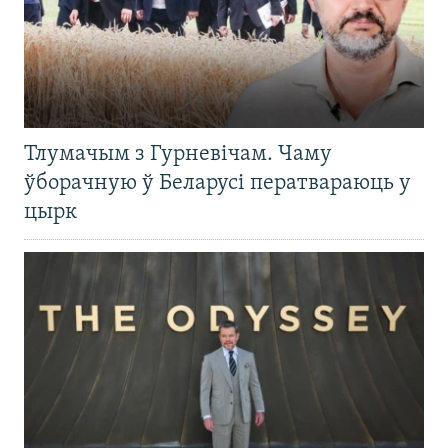
Тлумачым з Гурневічам. Чаму
ўборачную ў Беларусі ператвараюць у
цырк