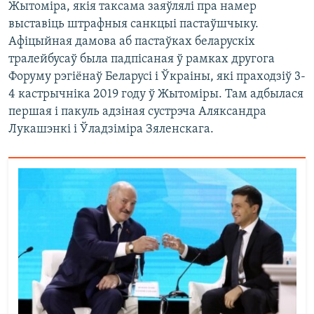
Жытоміра, якія таксама заяўлялі пра намер
выставіць штрафныя санкцыі пастаўшчыку.
Афіцыйная дамова аб пастаўках беларускіх
тралейбусаў была падпісаная ў рамках другога
Форуму рэгіёнаў Беларусі і Ўкраіны, які праходзіў 3-
4 кастрычніка 2019 году ў Жытоміры. Там адбылася
першая і пакуль адзіная сустрэча Аляксандра
Лукашэнкі і Ўладзіміра Зяленскага.