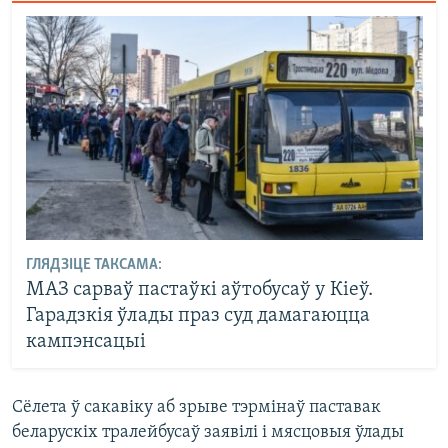
ГЛЯДЗІЦЕ ТАКСАМА:
МАЗ сарваў пастаўкі аўтобусаў у Кіеў.
Гарадзкія ўлады праз суд дамагаюцца
кампэнсацыі
Сёлета ў сакавіку аб зрыве тэрмінаў паставак
беларускіх тралейбусаў заявілі і мясцовыя ўлады