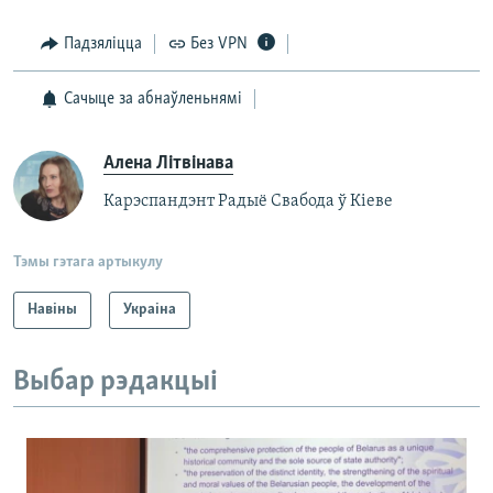
Падзяліцца
Без VPN
Сачыце за абнаўленьнямі
Алена Літвінава
Карэспандэнт Радыё Свабода ў Кіеве
Тэмы гэтага артыкулу
Навіны
Украіна
Выбар рэдакцыі