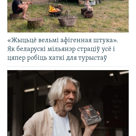
«Жыцьцё вельмі афігенная штука».
Як беларускі мільянэр страціў усё і
цяпер робіць хаткі для турыстаў