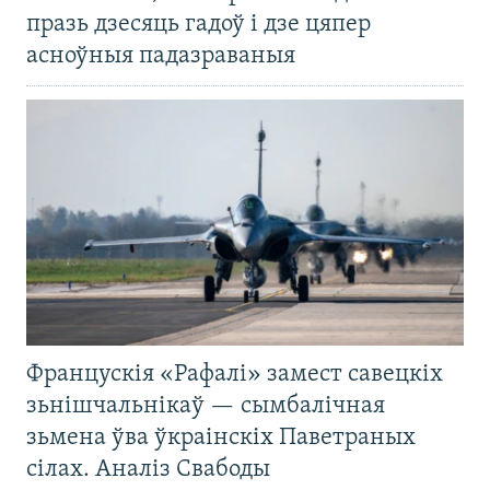
празь дзесяць гадоў і дзе цяпер
асноўныя падазраваныя
Францускія «Рафалі» замест савецкіх
зьнішчальнікаў — сымбалічная
зьмена ўва ўкраінскіх Паветраных
сілах. Аналіз Свабоды