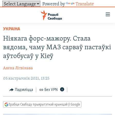
Powered by
Translate
Лінкі
ўнівэрсальнага
доступу
УКРАІНА
НАВІНЫ
Перайсьці
Ніякага форс-мажору. Стала
да
ТОЛЬКІ НА СВАБОДЗЕ
УСЕ НАВІНЫ
вядома, чаму МАЗ сарваў пастаўкі
галоўнага
СУВЯЗЬ
ВІДЭА І ФОТА
ТЭСТЫ
зьместу
аўтобусаў у Кіеў
Перайсьці
ПАДПІСАЦЦА
ЛЮДЗІ
БЛОГІ
АБЫСЬЦІ БЛЯКАВАНЬНЕ
да
Алена Літвінава
ПАЛІТЫКА
ГІСТОРЫЯ НА СВАБОДЗЕ
ПАДЗЯЛІЦЦА ІНФАРМАЦЫЯЙ
RSS
галоўнай
САЧЫЦЕ ЗА АБНАЎЛЕНЬНЯМІ
05 кастрычнік 2021, 13:25
навігацыі
ЭКАНОМІКА
ПАДКАСТЫ
ПАДКАСТЫ
Перайсьці
ВАЙНА
КНІГІ
FACEBOOK
Падзяліцца
Без VPN
да
БЕЛАРУСЫ НА ВАЙНЕ
АЎДЫЁКНІГІ
TWITTER
пошуку
Зрабіце Свабоду прыярытэтнай крыніцай ў Google
ПАЛІТВЯЗЬНІ
PREMIUM
Усе сайты РС/РСЭ