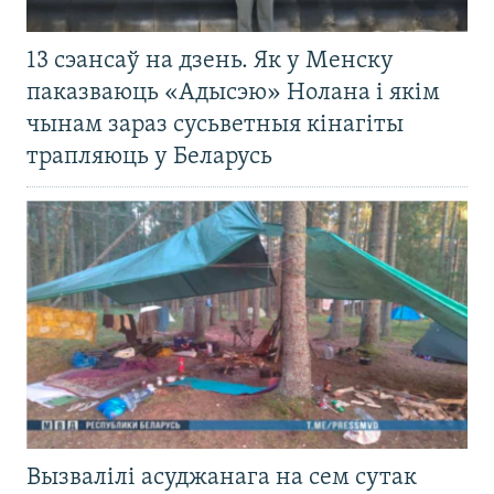
13 сэансаў на дзень. Як у Менску
паказваюць «Адысэю» Нолана і якім
чынам зараз сусьветныя кінагіты
трапляюць у Беларусь
Вызвалілі асуджанага на сем сутак