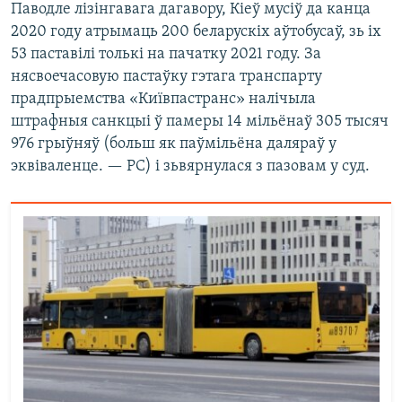
Паводле лізінгавага дагавору, Кіеў мусіў да канца
2020 году атрымаць 200 беларускіх аўтобусаў, зь іх
53 паставілі толькі на пачатку 2021 году. За
нясвоечасовую пастаўку гэтага транспарту
прадпрыемства «Київпастранс» налічыла
штрафныя санкцыі ў памеры 14 мільёнаў 305 тысяч
976 грыўняў (больш як паўмільёна даляраў у
эквіваленце. — РС) і зьвярнулася з пазовам у суд.