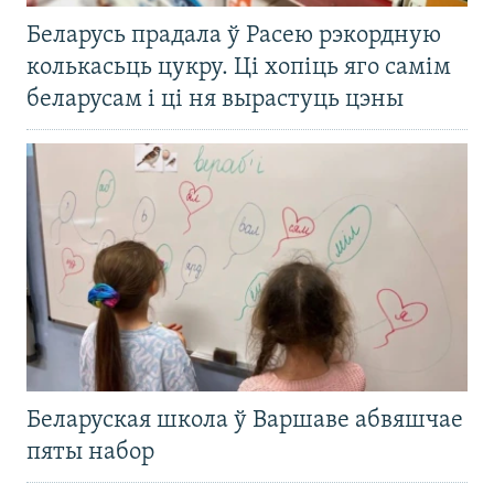
Беларусь прадала ў Расею рэкордную
колькасьць цукру. Ці хопіць яго самім
беларусам і ці ня вырастуць цэны
Беларуская школа ў Варшаве абвяшчае
пяты набор