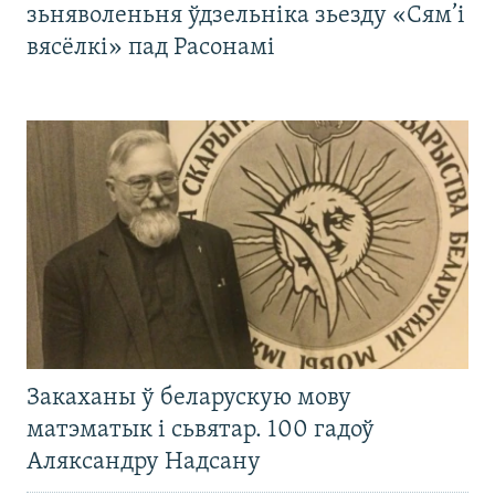
зьняволеньня ўдзельніка зьезду «Сям’і
вясёлкі» пад Расонамі
Закаханы ў беларускую мову
матэматык і сьвятар. 100 гадоў
Аляксандру Надсану