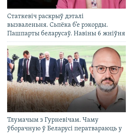
Статкевіч раскрыў дэталі
вызваленьня. Сьпёка б’е рэкорды.
Пашпарты беларусаў. Навіны 6 жніўня
Тлумачым з Гурневічам. Чаму
ўборачную ў Беларусі ператвараюць у