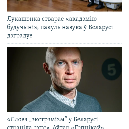
Лукашэнка стварае «акадэмію
будучыні», пакуль навука ў Беларусі
дэградуе
«Слова „экстрэмізм“ у Беларусі
страціла сэнс». Аўтар «Гопнікаў»