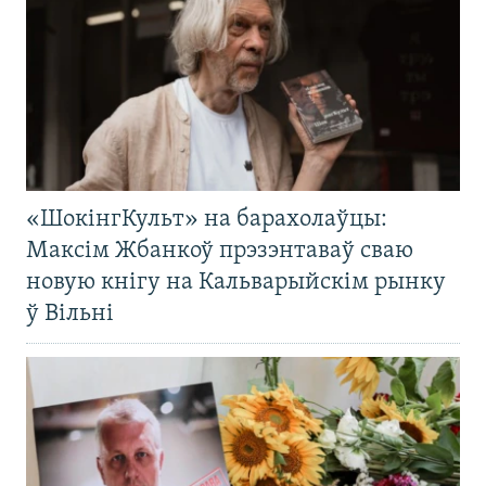
«ШокінгКульт» на барахолаўцы:
Максім Жбанкоў прэзэнтаваў сваю
новую кнігу на Кальварыйскім рынку
ў Вільні