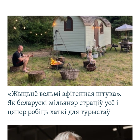
«Жыцьцё вельмі афігенная штука».
Як беларускі мільянэр страціў усё і
цяпер робіць хаткі для турыстаў