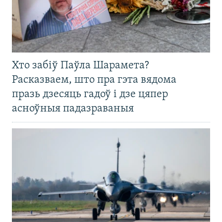
Хто забіў Паўла Шарамета?
Расказваем, што пра гэта вядома
празь дзесяць гадоў і дзе цяпер
асноўныя падазраваныя