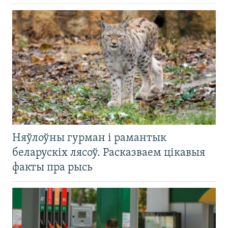
Няўлоўны гурман і рамантык
беларускіх лясоў. Расказваем цікавыя
факты пра рысь