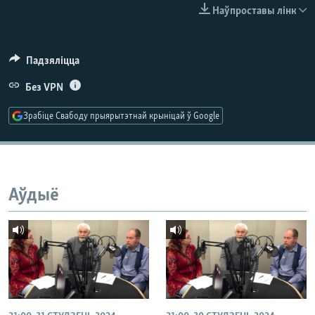
КУЛЬТУРА
МОВА
Наўпроставы лінк
КАЛЯНДАР
НА ХВАЛЯХ СВАБОДЫ
Падзяліцца
Без VPN
Зрабіце Свабоду прыярытэтнай крыніцай ў Google
Аўдыё