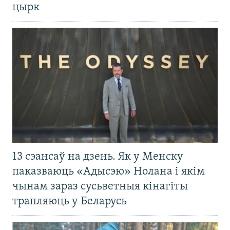
цырк
13 сэансаў на дзень. Як у Менску
паказваюць «Адысэю» Нолана і якім
чынам зараз сусьветныя кінагіты
трапляюць у Беларусь