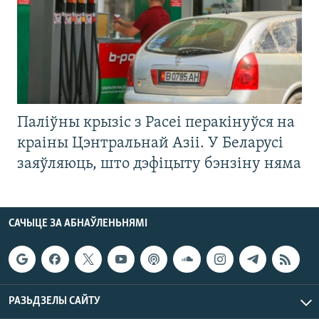
Паліўны крызіс з Расеі перакінуўся на
краіны Цэнтральнай Азіі. У Беларусі
заяўляюць, што дэфіцыту бэнзіну няма
САЧЫЦЕ ЗА АБНАЎЛЕНЬНЯМІ
РАЗЬДЗЕЛЫ САЙТУ