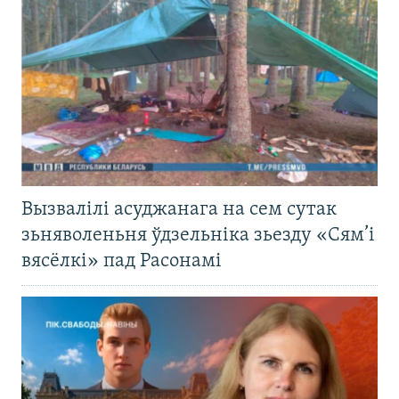
Вызвалілі асуджанага на сем сутак
зьняволеньня ўдзельніка зьезду «Сям’і
вясёлкі» пад Расонамі