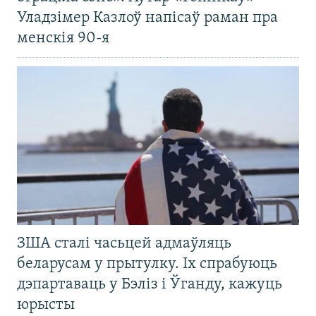
Уладзімер Казлоў напісаў раман пра
менскія 90-я
ЗША сталі часьцей адмаўляць
беларусам у прытулку. Іх спрабуюць
дэпартаваць у Бэліз і Ўганду, кажуць
юрысты