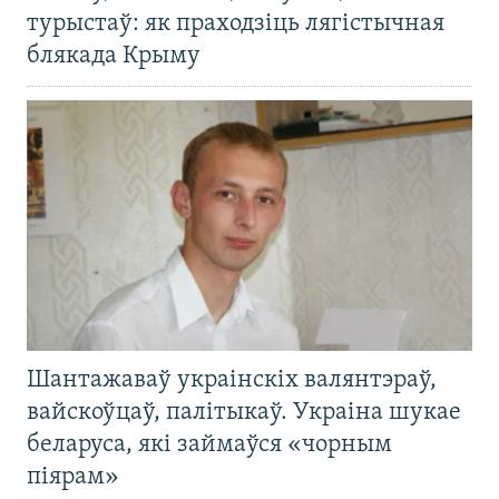
турыстаў: як праходзіць лягістычная
блякада Крыму
Шантажаваў украінскіх валянтэраў,
вайскоўцаў, палітыкаў. Украіна шукае
беларуса, які займаўся «чорным
піярам»