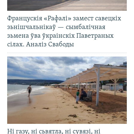
Францускія «Рафалі» замест савецкіх
зьнішчальнікаў — сымбалічная
зьмена ўва ўкраінскіх Паветраных
сілах. Аналіз Свабоды
Ні газу, ні сьвятла, ні сувязі, ні