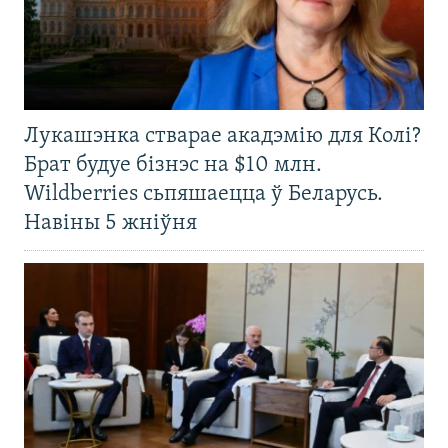
Лукашэнка стварае акадэмію для Колі?
Брат будуе бізнэс на $10 млн.
Wildberries сьпяшаецца ў Беларусь.
Навіны 5 жніўня