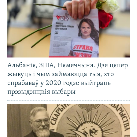
Альбанія, ЗША, Нямеччына. Дзе цяпер
жывуць і чым займаюцца тыя, хто
спрабаваў у 2020 годзе выйграць
прэзыдэнцкія выбары