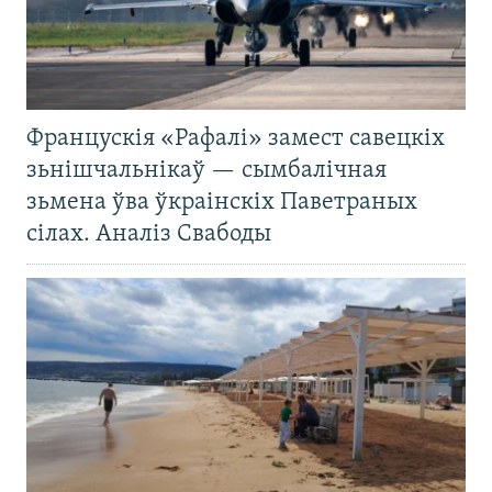
Францускія «Рафалі» замест савецкіх
зьнішчальнікаў — сымбалічная
зьмена ўва ўкраінскіх Паветраных
сілах. Аналіз Свабоды