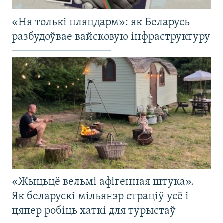
«Ня толькі пляцдарм»: як Беларусь
разбудоўвае вайсковую інфраструктуру
«Жыцьцё вельмі афігенная штука».
Як беларускі мільянэр страціў усё і
цяпер робіць хаткі для турыстаў