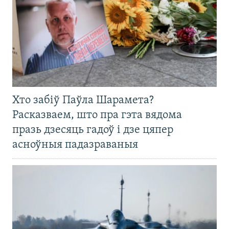
Хто забіў Паўла Шарамета?
Расказваем, што пра гэта вядома
празь дзесяць гадоў і дзе цяпер
асноўныя падазраваныя