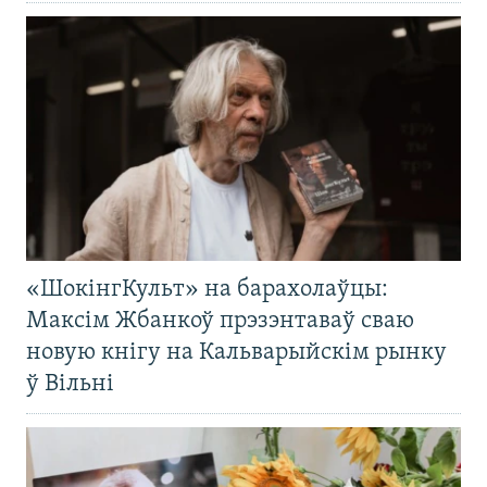
«ШокінгКульт» на барахолаўцы:
Максім Жбанкоў прэзэнтаваў сваю
новую кнігу на Кальварыйскім рынку
ў Вільні