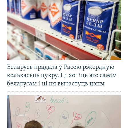
Беларусь прадала ў Расею рэкордную
колькасьць цукру. Ці хопіць яго самім
беларусам і ці ня вырастуць цэны