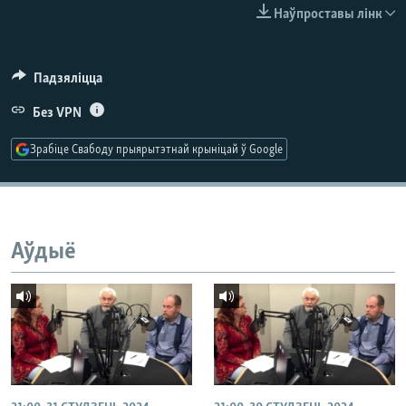
КУЛЬТУРА
МОВА
Наўпроставы лінк
КАЛЯНДАР
НА ХВАЛЯХ СВАБОДЫ
Падзяліцца
Без VPN
Зрабіце Свабоду прыярытэтнай крыніцай ў Google
Аўдыё