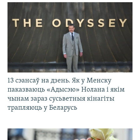
13 сэансаў на дзень. Як у Менску
паказваюць «Адысэю» Нолана і якім
чынам зараз сусьветныя кінагіты
трапляюць у Беларусь