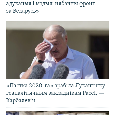
адукацыя і мэдыя: нябачны фронт
за Беларусь»
«Пастка 2020-га» зрабіла Лукашэнку
геапалітычным закладнікам Расеі, —
Карбалевіч