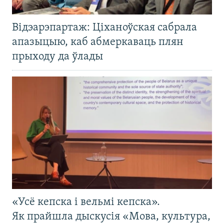
Відэарэпартаж: Ціханоўская сабрала
апазыцыю, каб абмеркаваць плян
прыходу да ўлады
«Усё кепска і вельмі кепска».
Як прайшла дыскусія «Мова, культура,