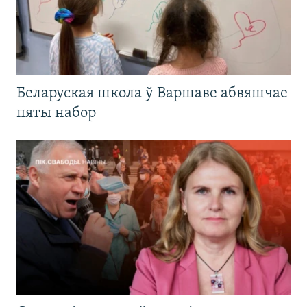
Беларуская школа ў Варшаве абвяшчае
пяты набор