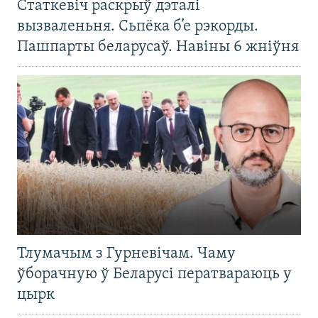
Статкевіч раскрыў дэталі
вызваленьня. Сьпёка б’е рэкорды.
Пашпарты беларусаў. Навіны 6 жніўня
Тлумачым з Гурневічам. Чаму
ўборачную ў Беларусі ператвараюць у
цырк