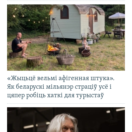
«Жыцьцё вельмі афігенная штука».
Як беларускі мільянэр страціў усё і
цяпер робіць хаткі для турыстаў