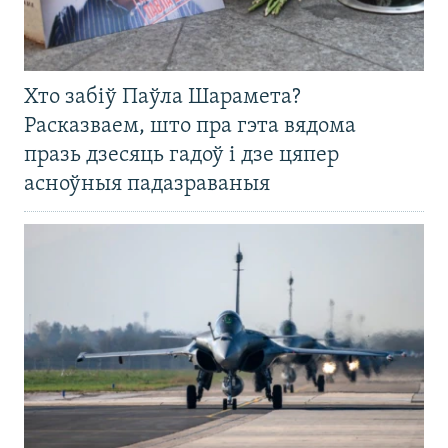
Хто забіў Паўла Шарамета?
Расказваем, што пра гэта вядома
празь дзесяць гадоў і дзе цяпер
асноўныя падазраваныя