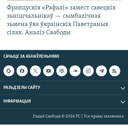
Францускія «Рафалі» замест савецкіх
зьнішчальнікаў — сымбалічная
зьмена ўва ўкраінскіх Паветраных
сілах. Аналіз Свабоды
САЧЫЦЕ ЗА АБНАЎЛЕНЬНЯМІ
РАЗЬДЗЕЛЫ САЙТУ
ІНФАРМАЦЫЯ
Радыё Свабода © 2026 РС | Усе правы захаваныя.