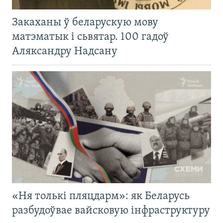
Закаханы ў беларускую мову
матэматык і сьвятар. 100 гадоў
Аляксандру Надсану
«Ня толькі пляцдарм»: як Беларусь
разбудоўвае вайсковую інфраструктуру