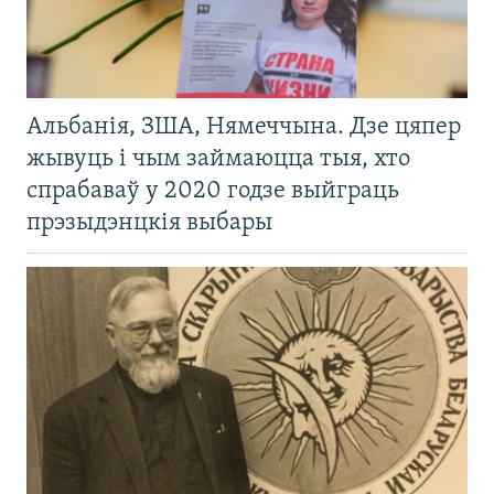
Альбанія, ЗША, Нямеччына. Дзе цяпер
жывуць і чым займаюцца тыя, хто
спрабаваў у 2020 годзе выйграць
прэзыдэнцкія выбары