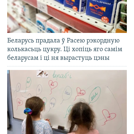
Беларусь прадала ў Расею рэкордную
колькасьць цукру. Ці хопіць яго самім
беларусам і ці ня вырастуць цэны