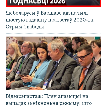
Як беларусы ў Варшаве адзначылі
шостую гадавіну пратэстаў 2020-га.
Стрым Свабоды
Відэарэпартаж: Плян апазыцыі на
выпадак зьнікненьня рэжыму: што