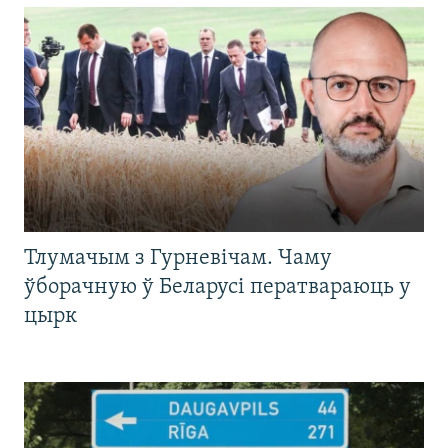
Тлумачым з Гурневічам. Чаму
ўборачную ў Беларусі ператвараюць у
цырк