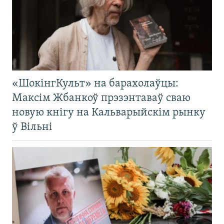
«ШокінгКульт» на барахолаўцы:
Максім Жбанкоў прэзэнтаваў сваю
новую кнігу на Кальварыйскім рынку
ў Вільні