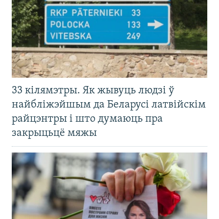
33 кілямэтры. Як жывуць людзі ў
найбліжэйшым да Беларусі латвійскім
райцэнтры і што думаюць пра
закрыцьцё мяжы