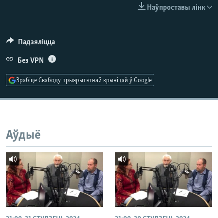
КУЛЬТУРА
МОВА
Наўпроставы лінк
КАЛЯНДАР
НА ХВАЛЯХ СВАБОДЫ
Падзяліцца
Без VPN
Зрабіце Свабоду прыярытэтнай крыніцай ў Google
Аўдыё