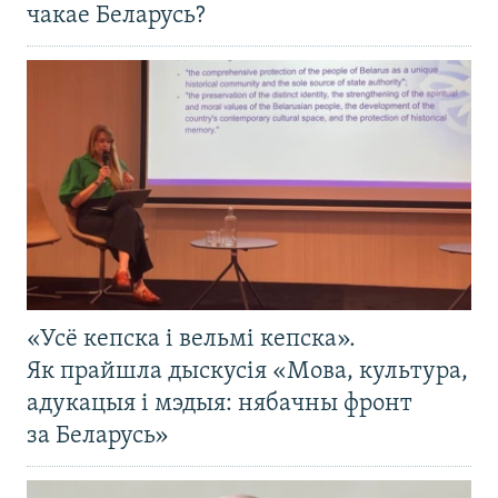
чакае Беларусь?
«Усё кепска і вельмі кепска».
Як прайшла дыскусія «Мова, культура,
адукацыя і мэдыя: нябачны фронт
за Беларусь»