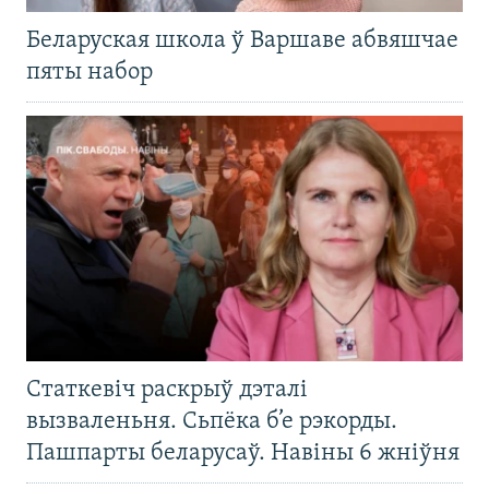
Беларуская школа ў Варшаве абвяшчае
пяты набор
Статкевіч раскрыў дэталі
вызваленьня. Сьпёка б’е рэкорды.
Пашпарты беларусаў. Навіны 6 жніўня