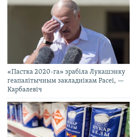
«Пастка 2020-га» зрабіла Лукашэнку
геапалітычным закладнікам Расеі, —
Карбалевіч