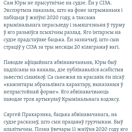
Сам Юры не прысутнічае на судзе. Ён у СІЗА.
Экспэртыза паказала, што на фоне затрыманьня і
пабіцьця ў жніўні 2020 году, а таксама
крымінальнага перасьледу і зьмяшчэньня ў турму
ў яго разьвіўся псыхічны разлад. Яго інтарэсы на
судзе прадстаўляе бацька. Ён зазначыў, што сын
страціў у СІЗА за тры месяцы 20 кіляграмаў вагі.
Паводле афіцыйнага абвінавачаньня, Юры быў
падпісаны на каналы, дзе публікаваліся асабістыя
зьвесткі сілавікоў. Са сьнежня па красавік ён пісаў
«камэнтары абразьлівага характару, выказаныя ў
непрыстойнай форме». Яго абвінавачваюць
паводле трох артыкулаў Крымінальнага кодэксу.
Сяргей Прахарэнка, бацька абвінавачанага, на
судзе расказаў, што сын працаваў грузчыкам. Быў
апалітычны. Позна ўвечары 11 жніўня 2020 году яго