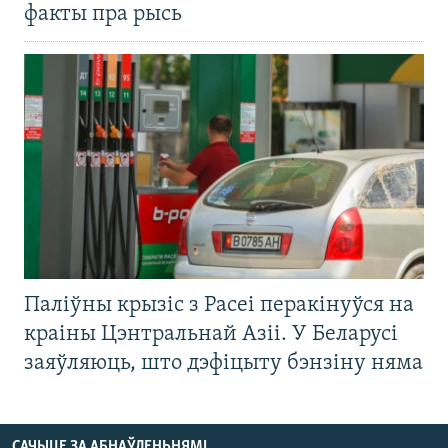
факты пра рысь
Паліўны крызіс з Расеі перакінуўся на
краіны Цэнтральнай Азіі. У Беларусі
заяўляюць, што дэфіцыту бэнзіну няма
САЧЫЦЕ ЗА АБНАЎЛЕНЬНЯМІ