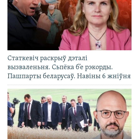
Статкевіч раскрыў дэталі
вызваленьня. Сьпёка б’е рэкорды.
Пашпарты беларусаў. Навіны 6 жніўня