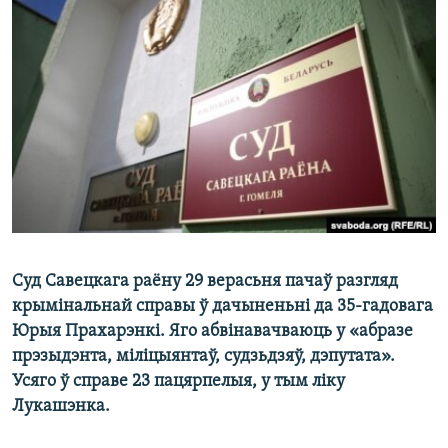
КУЛЬТУРА
МОВА
КАЛЯНДАР
НА ХВАЛЯХ СВАБОДЫ
Суд Савецкага раёну 29 верасьня пачаў разгляд
крымінальнай справы ў дачыненьні да 35-гадовага
Юрыя Прахарэнкі. Яго абвінавачваюць у «абразе
прэзыдэнта, міліцыянтаў, судзьдзяў, дэпутата».
Усяго ў справе 23 пацярпелыя, у тым ліку
Лукашэнка.