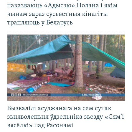
паказваюць «Адысэю» Нолана і якім
чынам зараз сусьветныя кінагіты
трапляюць у Беларусь
Вызвалілі асуджанага на сем сутак
зьняволеньня ўдзельніка зьезду «Сям’і
вясёлкі» пад Расонамі