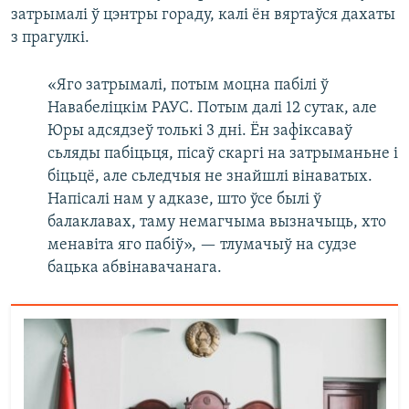
затрымалі ў цэнтры гораду, калі ён вяртаўся дахаты
з прагулкі.
«Яго затрымалі, потым моцна пабілі ў
Навабеліцкім РАУС. Потым далі 12 сутак, але
Юры адсядзеў толькі 3 дні. Ён зафіксаваў
сьляды пабіцьця, пісаў скаргі на затрыманьне і
біцьцё, але сьледчыя не знайшлі вінаватых.
Напісалі нам у адказе, што ўсе былі ў
балаклавах, таму немагчыма вызначыць, хто
менавіта яго пабіў», — тлумачыў на судзе
бацька абвінавачанага.