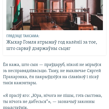
ГЛЯДЗІЦЕ ТАКСАМА:
Жыхар Гомля атрымаў год калёніі за тое,
што сарваў дзяржаўны сьцяг
Ён кажа, што сын — праўдаруб, ніколі не мірыўся
зь несправядлівасьцю. Таму, не выключае Сяргей
Прахарэнка, ён пакрыўдзіўся на сілавікоў і пісаў
такія камэнтары.
«Я прасіў яго: „Юра, нічога не пішы, гэта сыстэма,
ты нічога не даб’есься“», — зазначыў законны
прадстаўнік.