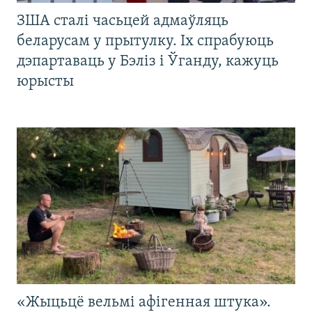
ЗША сталі часьцей адмаўляць
беларусам у прытулку. Іх спрабуюць
дэпартаваць у Бэліз і Ўганду, кажуць
юрысты
«Жыцьцё вельмі афігенная штука».