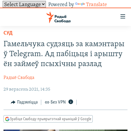
Powered by
Translate
Лінкі
ўнівэрсальнага
доступу
СУД
НАВІНЫ
Перайсьці
Гамельчука судзяць за камэнтары
да
ТОЛЬКІ НА СВАБОДЗЕ
УСЕ НАВІНЫ
ў Telegram. Ад пабіцьця і арышту
галоўнага
СУВЯЗЬ
ВІДЭА І ФОТА
ТЭСТЫ
зьместу
ён займеў псыхічны разлад
Перайсьці
ПАДПІСАЦЦА
ЛЮДЗІ
БЛОГІ
АБЫСЬЦІ БЛЯКАВАНЬНЕ
да
Радыё Свабода
ПАЛІТЫКА
ГІСТОРЫЯ НА СВАБОДЗЕ
ПАДЗЯЛІЦЦА ІНФАРМАЦЫЯЙ
RSS
галоўнай
САЧЫЦЕ ЗА АБНАЎЛЕНЬНЯМІ
29 верасень 2021, 14:35
навігацыі
ЭКАНОМІКА
ПАДКАСТЫ
ПАДКАСТЫ
Перайсьці
ВАЙНА
КНІГІ
FACEBOOK
Падзяліцца
Без VPN
да
БЕЛАРУСЫ НА ВАЙНЕ
АЎДЫЁКНІГІ
TWITTER
пошуку
Зрабіце Свабоду прыярытэтнай крыніцай ў Google
ПАЛІТВЯЗЬНІ
PREMIUM
Усе сайты РС/РСЭ