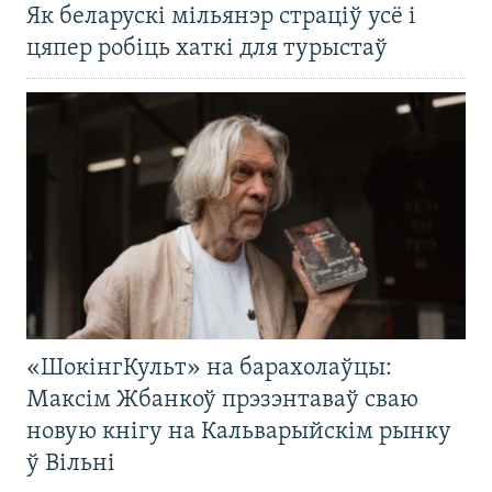
Як беларускі мільянэр страціў усё і
цяпер робіць хаткі для турыстаў
«ШокінгКульт» на барахолаўцы:
Максім Жбанкоў прэзэнтаваў сваю
новую кнігу на Кальварыйскім рынку
ў Вільні