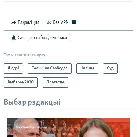
Падзяліцца
Без VPN
Сачыце за абнаўленьнямі
Тэмы гэтага артыкулу
Людзі
Толькі на Свабодзе
Навіны
Суд
Выбары-2020
Пратэсты
Выбар рэдакцыі