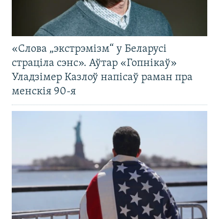
«Слова „экстрэмізм“ у Беларусі
страціла сэнс». Аўтар «Гопнікаў»
Уладзімер Казлоў напісаў раман пра
менскія 90-я