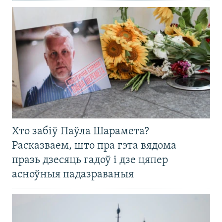
Хто забіў Паўла Шарамета?
Расказваем, што пра гэта вядома
празь дзесяць гадоў і дзе цяпер
асноўныя падазраваныя