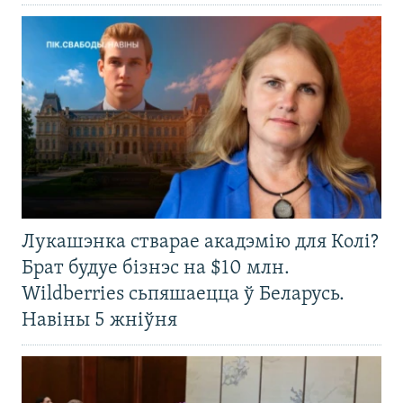
Лукашэнка стварае акадэмію для Колі?
Брат будуе бізнэс на $10 млн.
Wildberries сьпяшаецца ў Беларусь.
Навіны 5 жніўня