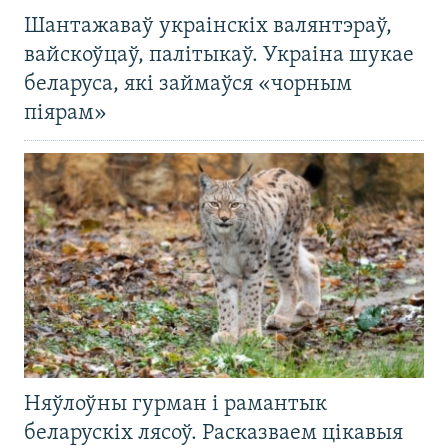
Шантажаваў украінскіх валянтэраў,
вайскоўцаў, палітыкаў. Украіна шукае
беларуса, які займаўся «чорным
піярам»
Няўлоўны гурман і рамантык
беларускіх лясоў. Расказваем цікавыя