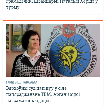
грамадзянкі Швайцарыі Натальлі Хершэ ў
турму
ГЛЯДЗІЦЕ ТАКСАМА:
Вярхоўны суд пакінуў у сіле
папярэджаньне ТБМ. Арганізацыі
пагражае ліквідацыя