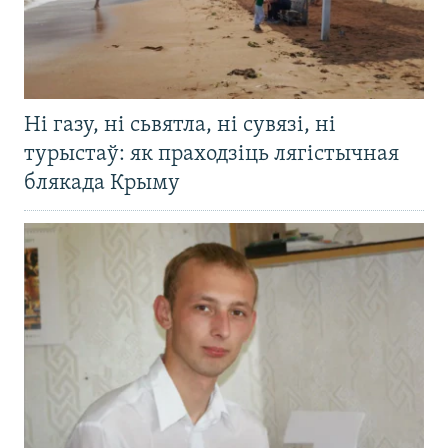
Ні газу, ні сьвятла, ні сувязі, ні
турыстаў: як праходзіць лягістычная
блякада Крыму