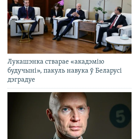
Лукашэнка стварае «акадэмію
будучыні», пакуль навука ў Беларусі
дэградуе