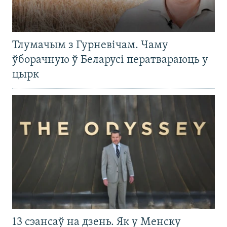
Тлумачым з Гурневічам. Чаму
ўборачную ў Беларусі ператвараюць у
цырк
13 сэансаў на дзень. Як у Менску