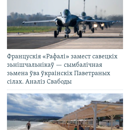
Францускія «Рафалі» замест савецкіх
зьнішчальнікаў — сымбалічная
зьмена ўва ўкраінскіх Паветраных
сілах. Аналіз Свабоды