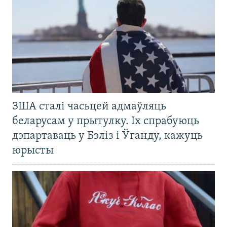
ЗША сталі часьцей адмаўляць
беларусам у прытулку. Іх спрабуюць
дэпартаваць у Бэліз і Ўганду, кажуць
юрысты