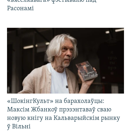
«вясёлкавага» фэстывалю пад
Расонамі
«ШокінгКульт» на барахолаўцы:
Максім Жбанкоў прэзэнтаваў сваю
новую кнігу на Кальварыйскім рынку
ў Вільні