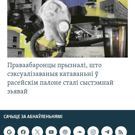
Праваабаронцы прызналі, што
сэксуалізаваныя катаваньні ў
расейскім палоне сталі сыстэмнай
зьявай
САЧЫЦЕ ЗА АБНАЎЛЕНЬНЯМІ