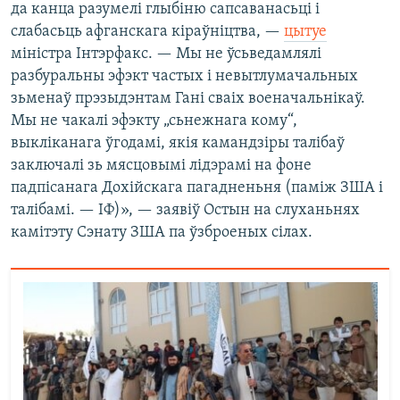
да канца разумелі глыбіню сапсаванасьці і
слабасьць афганскага кіраўніцтва, —
цытуе
міністра Інтэрфакс. — Мы не ўсьведамлялі
разбуральны эфэкт частых і невытлумачальных
зьменаў прэзыдэнтам Гані сваіх военачальнікаў.
Мы не чакалі эфэкту „сьнежнага кому“,
выкліканага ўгодамі, якія камандзіры талібаў
заключалі зь мясцовымі лідэрамі на фоне
падпісанага Дохійскага пагадненьня (паміж ЗША і
талібамі. — ІФ)», — заявіў Остын на слуханьнях
камітэту Сэнату ЗША па ўзброеных сілах.