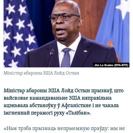
КУЛЬТУРА
МОВА
КАЛЯНДАР
НА ХВАЛЯХ СВАБОДЫ
Міністар абароны ЗША Лойд Остын
Міністар абароны ЗША Лойд Остын прызнаў, што
вайсковае камандаваньне ЗША няправільна
ацэньвала абстаноўку ў Афганістане і не чакала
імгненнай перамогі руху «Талібан».
«Нам трэба прызнаць непрыемную праўду: мы не