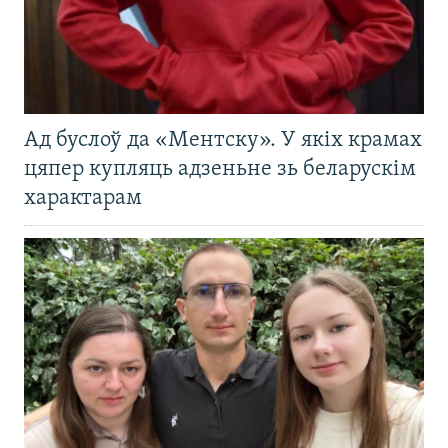
Ад буслоў да «Ментску». У якіх крамах
цяпер купляць адзеньне зь беларускім
характарам