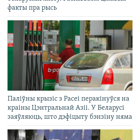
факты пра рысь
Паліўны крызіс з Расеі перакінуўся на
краіны Цэнтральнай Азіі. У Беларусі
заяўляюць, што дэфіцыту бэнзіну няма