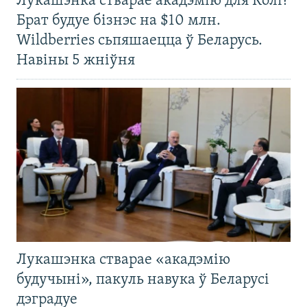
Лукашэнка стварае акадэмію для Колі?
Брат будуе бізнэс на $10 млн.
Wildberries сьпяшаецца ў Беларусь.
Навіны 5 жніўня
Лукашэнка стварае «акадэмію
будучыні», пакуль навука ў Беларусі
дэградуе