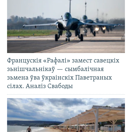
Францускія «Рафалі» замест савецкіх
зьнішчальнікаў — сымбалічная
зьмена ўва ўкраінскіх Паветраных
сілах. Аналіз Свабоды