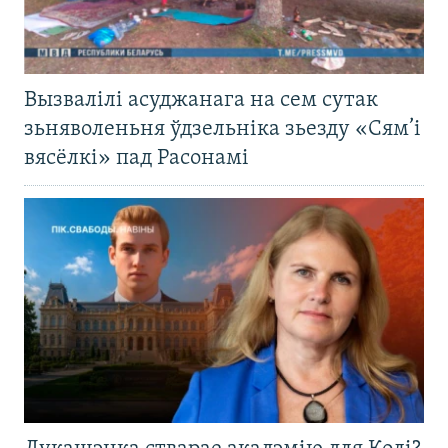
Вызвалілі асуджанага на сем сутак
зьняволеньня ўдзельніка зьезду «Сям’і
вясёлкі» пад Расонамі