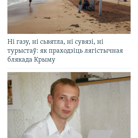
Ні газу, ні сьвятла, ні сувязі, ні
турыстаў: як праходзіць лягістычная
блякада Крыму