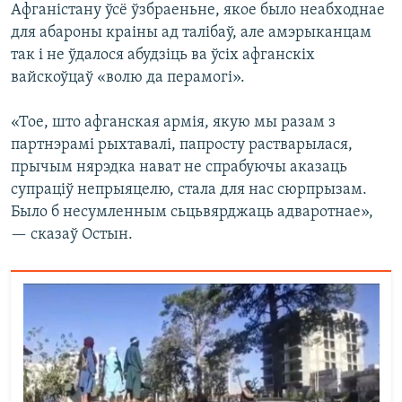
Афганістану ўсё ўзбраеньне, якое было неабходнае
для абароны краіны ад талібаў, але амэрыканцам
так і не ўдалося абудзіць ва ўсіх афганскіх
вайскоўцаў «волю да перамогі».
«Тое, што афганская армія, якую мы разам з
партнэрамі рыхтавалі, папросту растварылася,
прычым нярэдка нават не спрабуючы аказаць
супраціў непрыяцелю, стала для нас сюрпрызам.
Было б несумленным сьцьвярджаць адваротнае»,
— сказаў Остын.