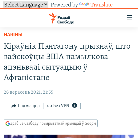
Powered by
Translate
Лінкі
ўнівэрсальнага
доступу
НАВІНЫ
НАВІНЫ
Перайсьці
Кіраўнік Пэнтагону прызнаў, што
да
ТОЛЬКІ НА СВАБОДЗЕ
УСЕ НАВІНЫ
вайскоўцы ЗША памылкова
галоўнага
СУВЯЗЬ
ВІДЭА І ФОТА
ТЭСТЫ
зьместу
ацэньвалі сытуацыю ў
Перайсьці
ПАДПІСАЦЦА
ЛЮДЗІ
БЛОГІ
АБЫСЬЦІ БЛЯКАВАНЬНЕ
Афганістане
да
ПАЛІТЫКА
ГІСТОРЫЯ НА СВАБОДЗЕ
ПАДЗЯЛІЦЦА ІНФАРМАЦЫЯЙ
RSS
галоўнай
САЧЫЦЕ ЗА АБНАЎЛЕНЬНЯМІ
28 верасень 2021, 21:55
навігацыі
ЭКАНОМІКА
ПАДКАСТЫ
ПАДКАСТЫ
Перайсьці
Падзяліцца
Без VPN
ВАЙНА
КНІГІ
FACEBOOK
да
БЕЛАРУСЫ НА ВАЙНЕ
АЎДЫЁКНІГІ
TWITTER
пошуку
Зрабіце Свабоду прыярытэтнай крыніцай ў Google
ПАЛІТВЯЗЬНІ
PREMIUM
Усе сайты РС/РСЭ