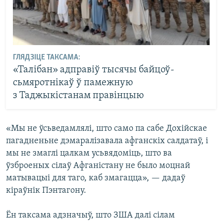
ГЛЯДЗІЦЕ ТАКСАМА:
«Талібан» адправіў тысячы байцоў-
сьмяротнікаў ў памежную
з Таджыкістанам правінцыю
«Мы не ўсьведамлялі, што само па сабе Дохійскае
пагадненьне дэмаралізавала афганскіх салдатаў, і
мы не змаглі цалкам усьвядоміць, што ва
ўзброеных сілаў Афганістану не было моцнай
матывацыі для таго, каб змагацца», — дадаў
кіраўнік Пэнтагону.
Ён таксама адзначыў, што ЗША далі сілам