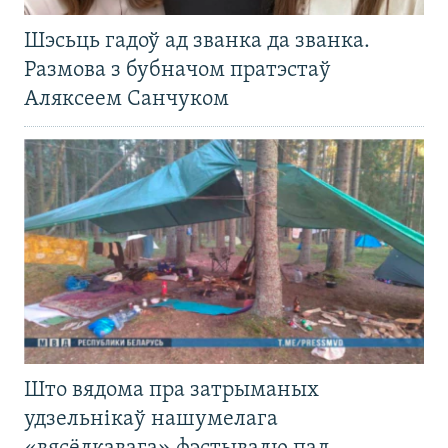
Шэсьць гадоў ад званка да званка.
Размова з бубначом пратэстаў
Аляксеем Санчуком
Што вядома пра затрыманых
удзельнікаў нашумелага