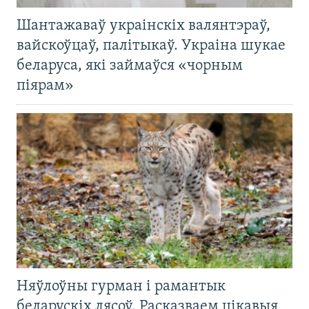
Шантажаваў украінскіх валянтэраў,
вайскоўцаў, палітыкаў. Украіна шукае
беларуса, які займаўся «чорным
піярам»
Няўлоўны гурман і рамантык
беларускіх лясоў. Расказваем цікавыя