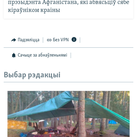
прэзыдэнта Афганістана, які абвясьціў сябе
кіраўніком краіны
Падзяліцца
Без VPN
Сачыце за абнаўленьнямі
Выбар рэдакцыі