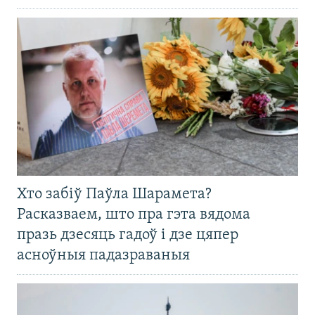
Хто забіў Паўла Шарамета?
Расказваем, што пра гэта вядома
празь дзесяць гадоў і дзе цяпер
асноўныя падазраваныя