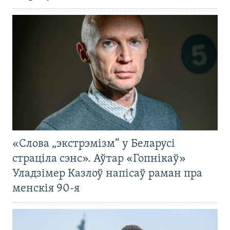
«Слова „экстрэмізм“ у Беларусі
страціла сэнс». Аўтар «Гопнікаў»
Уладзімер Казлоў напісаў раман пра
менскія 90-я