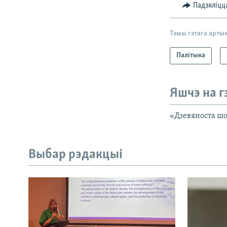
Падзяліцц
Тэмы гэтага арты
Палітыка
Яшчэ на г
«Дзевяноста шо
Выбар рэдакцыі