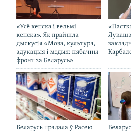
«Усё кепска і вельмі
«Пастка
кепска». Як прайшла
Лукашэ
дыскусія «Мова, культура,
закладн
адукацыя і мэдыя: нябачны
Карбал
фронт за Беларусь»
Беларусь прадала ў Расею
Беларус