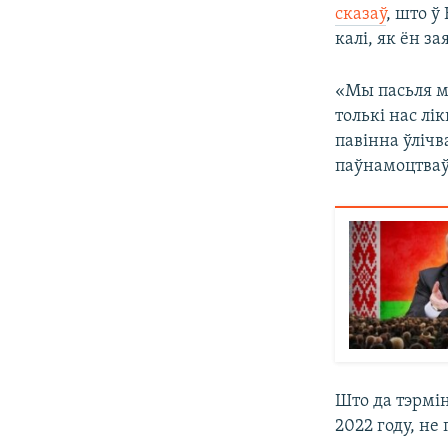
сказаў
, што ў
калі, як ён з
«Мы пасьля мі
толькі нас лі
павінна ўлічв
паўнамоцтваў
Што да тэрмін
2022 году, не