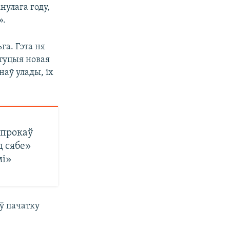
нулага году,
».
га. Гэта ня
ытуцыя новая
наў улады, іх
апрокаў
д сябе»
мі»
ў пачатку