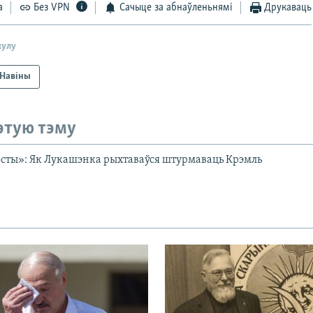
а
Без VPN
Сачыце за абнаўленьнямі
Друкаваць
кулу
Навіны
этую тэму
сты»: Як Лукашэнка рыхтаваўся штурмаваць Крэмль