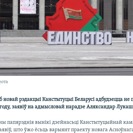
фота
б новай рэдакцыі Канстытуцыі Беларусі адбудзецца не 
 году, заявіў на адмысловай нарадзе Аляксандар Лукаш
ы папярэднія вынікі дзейнасьці Канстытуцыйнай камі
явіў, што ўжо ёсьць варыянт праекту новага Асноўнага