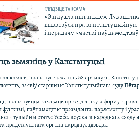
ГЛЯДЗІЦЕ ТАКСАМА:
«Заглухла пытаньне». Лукашэнк
выказаўся пра канстытуцыйную
і перадачу «часткі паўнамоцтва
ць зьмяніць у Канстытуцыі
ая камісія прапануе зьмяніць 53 артыкулы Канстытуцы
ключыць, заявіў старшыня Канстытуцыйнага суду
Пётар
ці, прапануецца захаваць прэзыдэнцкую форму кірава
 функцыі, паўнамоцтвы прэзыдэнта, парлямэнту і ўрад
нстытуцыйны статус Усебеларускага народнага сходу 
 прадстаўнічага органа народаўладзьдзя.