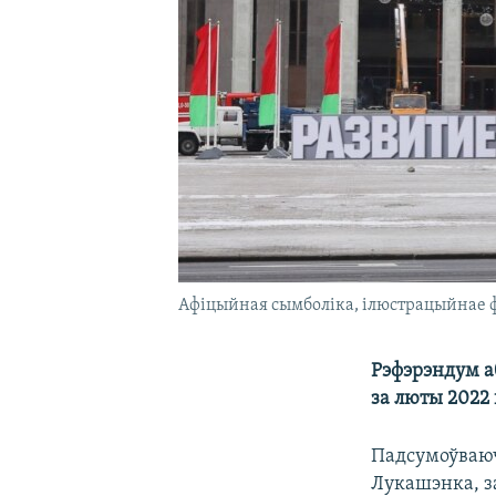
Афіцыйная сымболіка, ілюстрацыйнае 
Рэфэрэндум а
за люты 2022
Падсумоўваюч
Лукашэнка, за