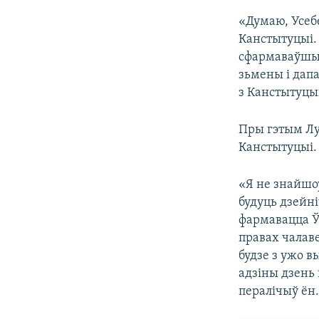
«Думаю, Усеб
Канстытуцыі. 
сфармаваўшы 
зьмены і дап
з Канстытуцы
Пры гэтым Лу
Канстытуцыі.
«Я не знайшо
будуць дзейн
фармавацца Ў
правах чалав
будзе з ужо в
адзіны дзень
пералічыў ён