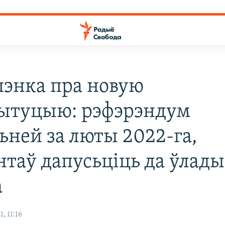
энка пра новую
ытуцыю: рэфэрэндум
ьней за люты 2022-га,
нтаў дапусьціць да ўлады
а
, 11:16