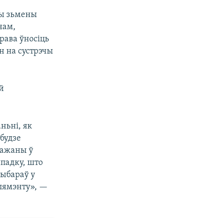
вы зьмены
нам,
рава ўносіць
н на сустрэчы
й
ньні, як
будзе
важаны ў
ыпадку, што
выбараў у
рлямэнту», —