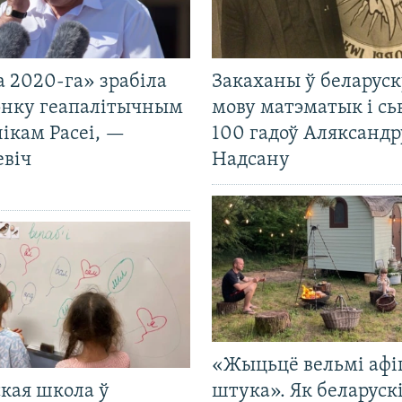
 2020-га» зрабіла
Закаханы ў беларус
нку геапалітычным
мову матэматык і сь
ікам Расеі, —
100 гадоў Аляксандр
евіч
Надсану
«Жыцьцё вельмі афі
кая школа ў
штука». Як беларуск