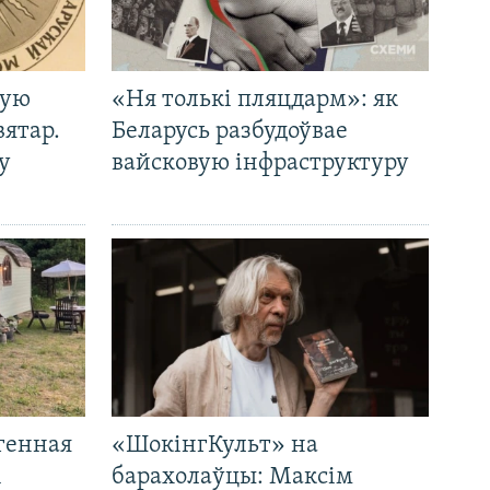
кую
«Ня толькі пляцдарм»: як
вятар.
Беларусь разбудоўвае
у
вайсковую інфраструктуру
генная
«ШокінгКульт» на
і
барахолаўцы: Максім