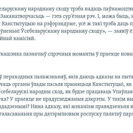
еларускаму народнаму сходу трэба надаць паўнамоцт
Заканатворчасьць — гэта сур'ёзная рэч. І, можа быць, 
Канстытуцыю на рэфэрэндуме, усё ж такі трэба даць п
аўненьні Ўсебеларускаму народнаму сходу», — заявіў ё
йнай камісіяй.
кашэнка пазначыў спрэчныя моманты ў праекце нова
ў пераходных палажэньняў, якія даюць адказы на пыта
ічаць органы ўлады пасьля прыняцьця Канстытуцыі, як 
себеларускі народны сход, як будзе працаваць Упаўна
ека? У праекце не прадугледжаныя дэкрэты. У такім в
ыдадзенымі? Няма адказу, які мэханізм правядзеньня 
 галасаваньня пры датэрміновым роспуску палатаў па
.