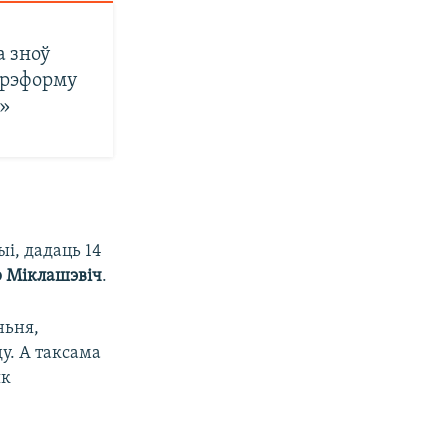
а зноў
 рэформу
ў»
і, дадаць 14
 Міклашэвіч
.
ньня,
у. А таксама
як