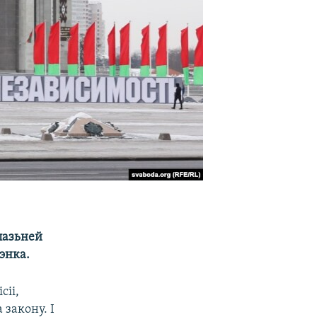
пазьней
энка.
сіі,
 закону. І