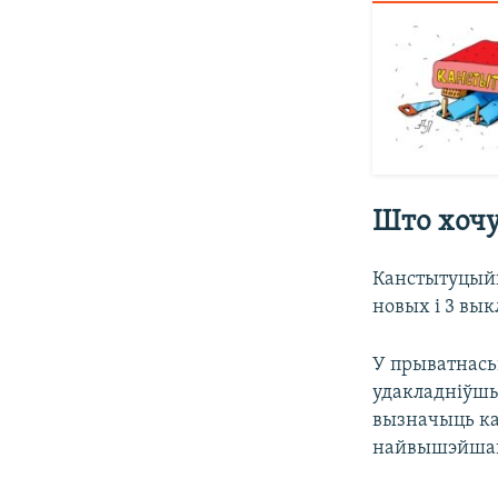
Што хочу
Канстытуцыйн
новых і 3 вы
У прыватнась
удакладніўшы
вызначыць ка
найвышэйшага