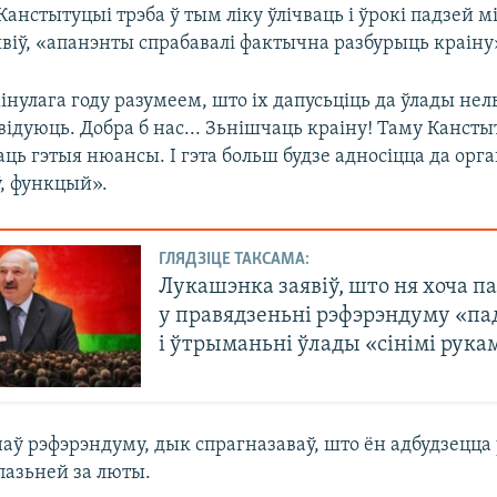
 Канстытуцыі трэба ў тым ліку ўлічваць і ўрокі падзей мі
аявіў, «апанэнты спрабавалі фактычна разбурыць краіну
нулага году разумеем, што іх дапусьціць да ўлады нель
квідуюць. Добра б нас... Зьнішчаць краіну! Таму Канст
аць гэтыя нюансы. І гэта больш будзе адносіцца да орга
, функцый».
ГЛЯДЗІЦЕ ТАКСАМА:
Лукашэнка заявіў, што ня хоча п
у правядзеньні рэфэрэндуму «па
і ўтрыманьні ўлады «сінімі рука
аў рэфэрэндуму, дык спрагназаваў, што ён адбудзецца 
 пазьней за люты.