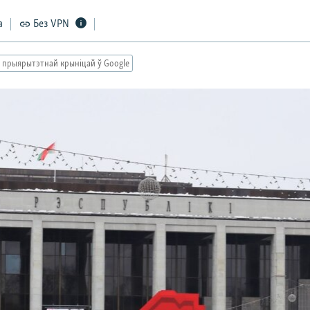
а
Без VPN
 прыярытэтнай крыніцай ў Google