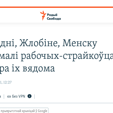
адні, Жлобіне, Менску
малі рабочых-страйкоўца
ра іх вядома
, 12:27
а
Без VPN
 прыярытэтнай крыніцай ў Google