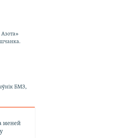
 Азота»
юшчанка.
цоўнік БМЗ,
ма меней
ку