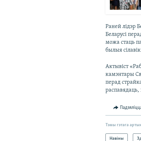
Раней лідэр 
Беларусі пера
можа стаць п
былыя сілавік
Актывіст «Ра
камэнтары Св
перад страйка
распавядаць, 
Падзяліцц
Тэмы гэтага арты
Навіны
З