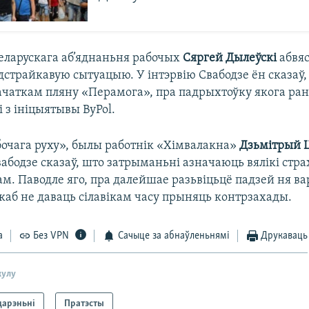
Беларускага аб’яднаньня рабочых
Сяргей Дылеўскі
абвяс
дстрайкавую сытуацыю. У інтэрвію Свабодзе ён сказаў,
ачаткам пляну «Перамога», пра падрыхтоўку якога ран
і з ініцыятывы ByPol.
бочага руху», былы работнік «Хімвалакна»
Дзьмітрый Ц
абодзе сказаў, што затрыманьні азначаюць вялікі стр
м. Паводле яго, пра далейшае разьвіцьцё падзей ня ва
каб не даваць сілавікам часу прыняць контрзахады.
а
Без VPN
Сачыце за абнаўленьнямі
Друкаваць
кулу
дарэньні
Пратэсты