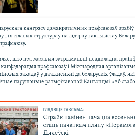
арускага кангрэсу дэмакратычных прафсаюзаў зрабі
аў і іх сілавых структураў на лідэраў і актывістаў Белар
прафсаюзу.
ляе, што пра масавыя затрыманьні неадкладна праі
канфэдэрацыя прафсаюзаў і Міжнародная арганізацы
іновых захадаў у дачыненьні да беларускіх ўладаў, я
ічнае парушэньне ратыфікаванай Канвэнцыі «Аб свабо
ГЛЯДЗІЦЕ ТАКСАМА:
Страйк павінен пачацца восеньн
стаць пачаткам пляну «Перамога
Дылеўскі