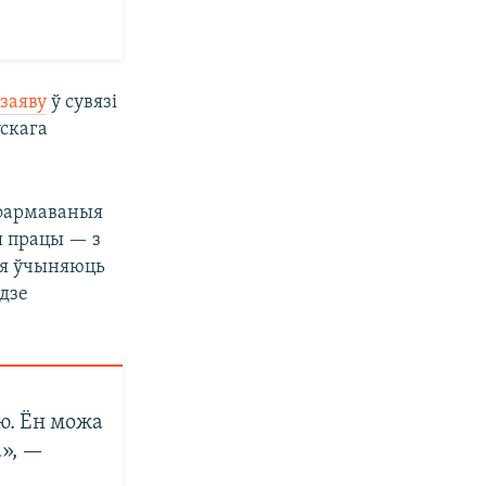
ў
заяву
ў сувязі
ускага
нфармаваныя
я працы — з
кія ўчыняюць
дзе
ю. Ён можа
», —