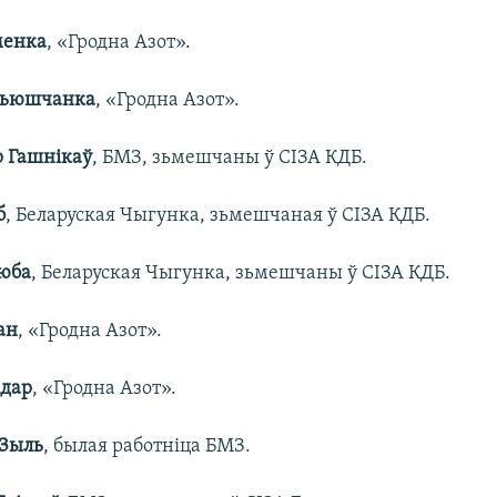
менка
, «Гродна Азот».
льюшчанка
, «Гродна Азот».
 Гашнікаў
, БМЗ, зьмешчаны ў СІЗА КДБ.
б
, Беларуская Чыгунка, зьмешчаная ў СІЗА КДБ.
юба
, Беларуская Чыгунка, зьмешчаны ў СІЗА КДБ.
ан
, «Гродна Азот».
ідар
, «Гродна Азот».
 Зыль
, былая работніца БМЗ.