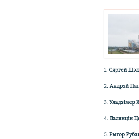
1.
Сяргей Шэл
2.
Андрэй Паг
3.
Уладзімер 
4.
Валянцін Ц
5.
Рыгор Руба