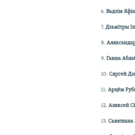
6.
Вадзім Яфі
7.
Дзьмітры І
8.
Аляксандар
9.
Ганна Абла
10.
Сяргей Дз
11.
Арцём Руб
12.
Аляксей С
13.
Сьвятлана