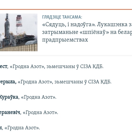
ГЛЯДЗІЦЕ ТАКСАМА:
«Сядуць, і надоўга». Лукашэнка з
затрыманьне «шпіёнаў» на белар
прадпрыемствах
ест
, «Гродна Азот», зьмешчаны ў СІЗА КДБ.
ерыла,
«Гродна Азот», зьмешчаны ў СІЗА КДБ.
Жураўка
, «Гродна Азот».
ераневіч
, «Гродна Азот».
н
, «Гродна Азот».