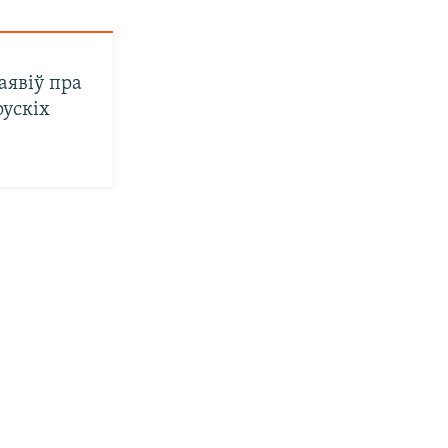
аявіў пра
ускіх