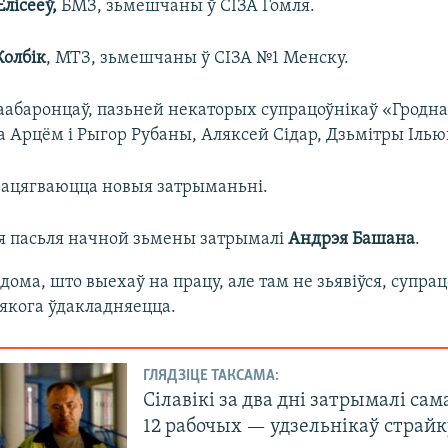
Елісееў,
БМЗ, зьмешчаны ў СІЗА Гомля.
Колбік
, МТЗ, зьмешчаны ў СІЗА №1 Менску.
аабаронцаў, пазьней некаторых супрацоўнікаў «Гродна
та Арцём і Рыгор Рубаны, Аляксей Сідар, Дзьмітры Іль
ацягваюцца новыя затрыманьні.
я пасьля начной зьмены затрымалі
Андрэя Башана
.
дома, што выехаў на працу, але там не зьявіўся, супра
якога ўдакладняецца.
ГЛЯДЗІЦЕ ТАКСАМА:
Сілавікі за два дні затрымалі са
12 рабочых — удзельнікаў страй