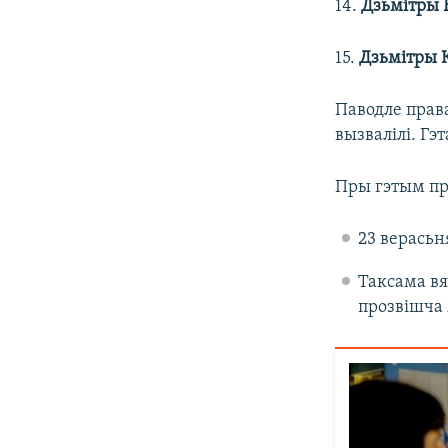
14.
Дзьмітры 
15.
Дзьмітры 
Паводле прав
вызвалілі. Гэ
Пры гэтым пр
23 верасьн
Таксама вя
прозвішча 