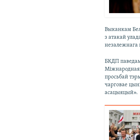
Выканкам Бел
з атакай улад
незалежнага 
БКДП паведам
Міжнародная 
просьбай тэрм
чарговае цын
асацыяцый».