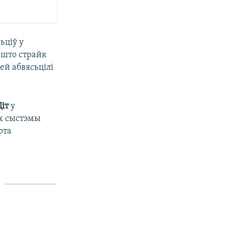
ьціў у
 што страйк
ей абвясьцілі
іт
у
ах сыстэмы
рта