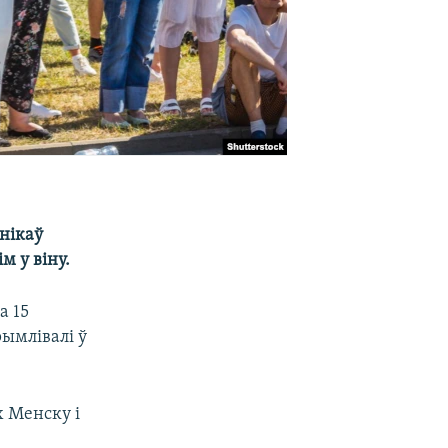
ьнікаў
м у віну.
а 15
рымлівалі ў
х Менску і