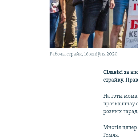
Рабочы страйк, 16 жніўня 2020
Сілавікі за а
страйку. Прав
На гэты мома
прозьвішчаў с
розных гарада
Многія цяпер 
Гомля.