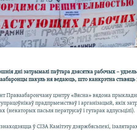
пошнія дні затрымалі паўтара дзясятка рабочых – удзел
аабаронцы пакуль ня ведаюць, што канкрэтна ставяць і
нт Праваабарончаму цэнтру «Вясна» вядома прыкладн
упрацоўнікаў прадпрыемстваў і арганізацый, якіх зат
х (некаторых пасьля ператрусаў і гутарак адпусьцілі).
знаходзяцца ў СІЗА Камітэту дзяржбясьпекі, ізалятара