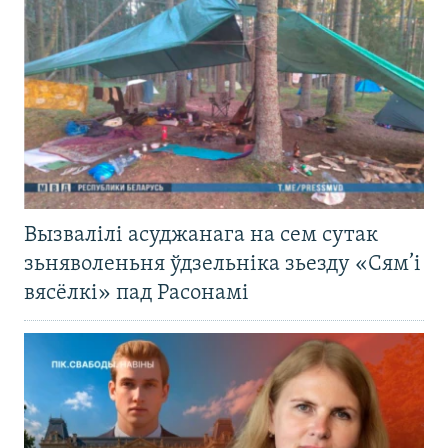
Вызвалілі асуджанага на сем сутак
зьняволеньня ўдзельніка зьезду «Сям’і
вясёлкі» пад Расонамі