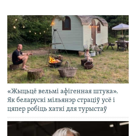
«Жыцьцё вельмі афігенная штука».
Як беларускі мільянэр страціў усё і
цяпер робіць хаткі для турыстаў