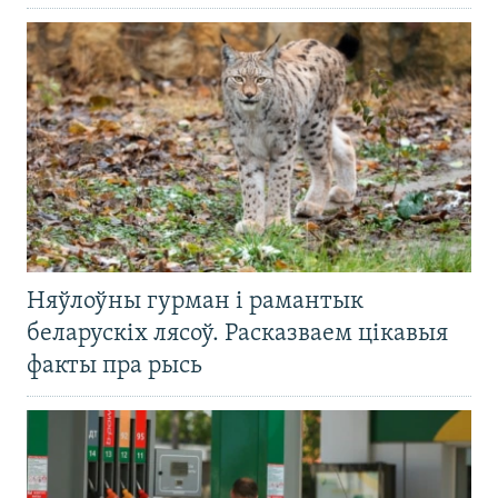
Няўлоўны гурман і рамантык
беларускіх лясоў. Расказваем цікавыя
факты пра рысь