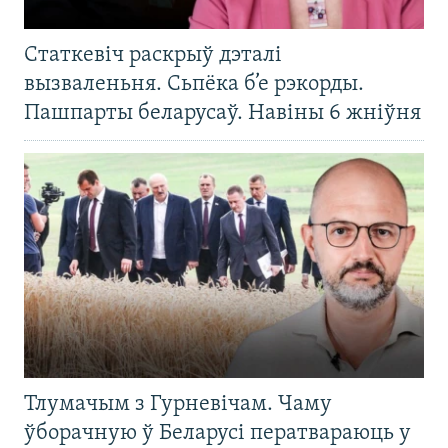
Статкевіч раскрыў дэталі
вызваленьня. Сьпёка б’е рэкорды.
Пашпарты беларусаў. Навіны 6 жніўня
Тлумачым з Гурневічам. Чаму
ўборачную ў Беларусі ператвараюць у