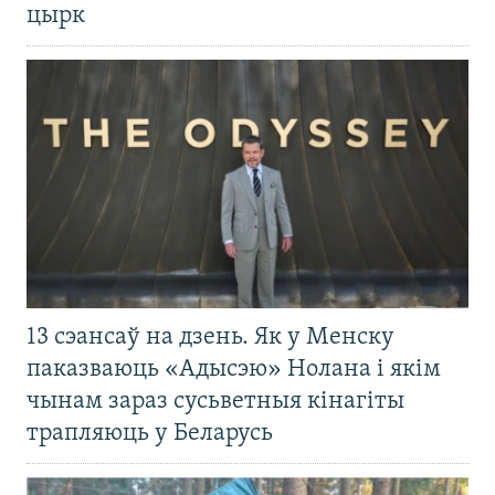
цырк
13 сэансаў на дзень. Як у Менску
паказваюць «Адысэю» Нолана і якім
чынам зараз сусьветныя кінагіты
трапляюць у Беларусь