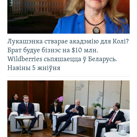
Лукашэнка стварае акадэмію для Колі?
Брат будуе бізнэс на $10 млн.
Wildberries сьпяшаецца ў Беларусь.
Навіны 5 жніўня