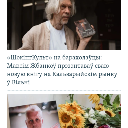
«ШокінгКульт» на барахолаўцы:
Максім Жбанкоў прэзэнтаваў сваю
новую кнігу на Кальварыйскім рынку
ў Вільні