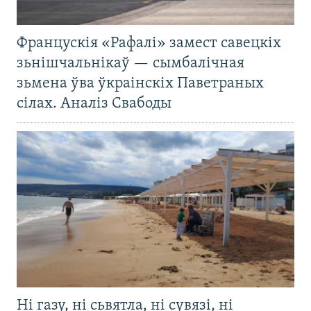
Францускія «Рафалі» замест савецкіх
зьнішчальнікаў — сымбалічная
зьмена ўва ўкраінскіх Паветраных
сілах. Аналіз Свабоды
Ні газу, ні сьвятла, ні сувязі, ні