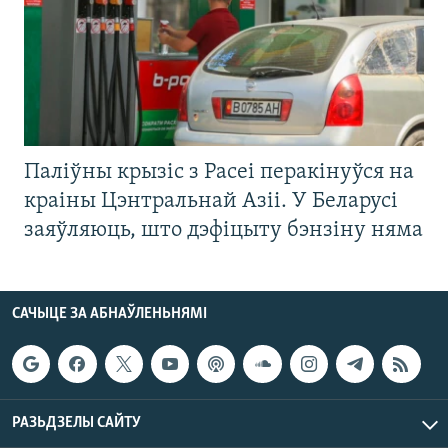
Паліўны крызіс з Расеі перакінуўся на
краіны Цэнтральнай Азіі. У Беларусі
заяўляюць, што дэфіцыту бэнзіну няма
САЧЫЦЕ ЗА АБНАЎЛЕНЬНЯМІ
РАЗЬДЗЕЛЫ САЙТУ