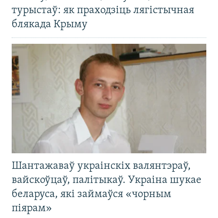
турыстаў: як праходзіць лягістычная
блякада Крыму
Шантажаваў украінскіх валянтэраў,
вайскоўцаў, палітыкаў. Украіна шукае
беларуса, які займаўся «чорным
піярам»