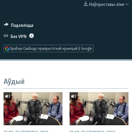
КУЛЬТУРА
МОВА
Наўпроставы лінк
КАЛЯНДАР
НА ХВАЛЯХ СВАБОДЫ
Падзяліцца
Без VPN
Зрабіце Свабоду прыярытэтнай крыніцай ў Google
Аўдыё