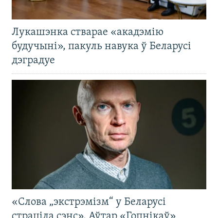
Лукашэнка стварае «акадэмію
будучыні», пакуль навука ў Беларусі
дэградуе
«Слова „экстрэмізм“ у Беларусі
страціла сэнс». Аўтар «Гопнікаў»