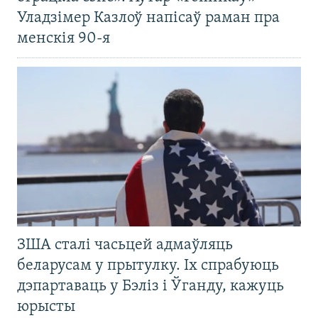
Уладзімер Казлоў напісаў раман пра
менскія 90-я
ЗША сталі часьцей адмаўляць
беларусам у прытулку. Іх спрабуюць
дэпартаваць у Бэліз і Ўганду, кажуць
юрысты