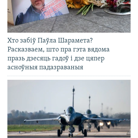
Хто забіў Паўла Шарамета?
Расказваем, што пра гэта вядома
празь дзесяць гадоў і дзе цяпер
асноўныя падазраваныя