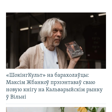
«ШокінгКульт» на барахолаўцы:
Максім Жбанкоў прэзэнтаваў сваю
новую кнігу на Кальварыйскім рынку
ў Вільні