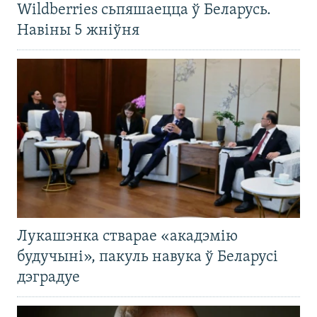
Wildberries сьпяшаецца ў Беларусь.
Навіны 5 жніўня
Лукашэнка стварае «акадэмію
будучыні», пакуль навука ў Беларусі
дэградуе