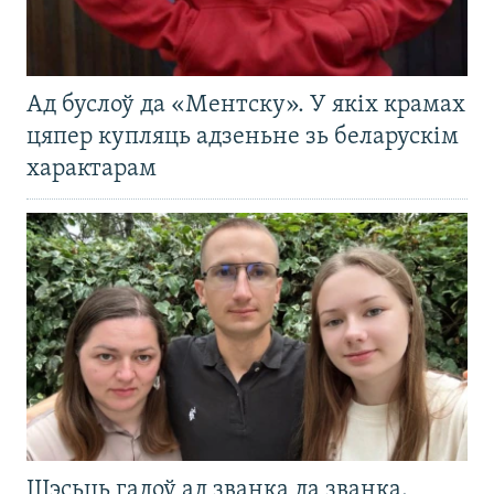
Ад буслоў да «Ментску». У якіх крамах
цяпер купляць адзеньне зь беларускім
характарам
Шэсьць гадоў ад званка да званка.