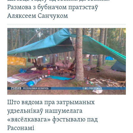
Размова з бубначом пратэстаў
Аляксеем Санчуком
Што вядома пра затрыманых
удзельнікаў нашумелага
«вясёлкавага» фэстывалю пад
Расонамі