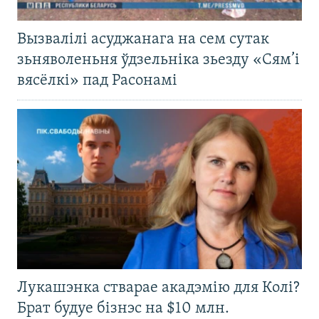
Вызвалілі асуджанага на сем сутак
зьняволеньня ўдзельніка зьезду «Сям’і
вясёлкі» пад Расонамі
Лукашэнка стварае акадэмію для Колі?
Брат будуе бізнэс на $10 млн.