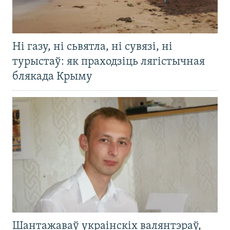
Ні газу, ні сьвятла, ні сувязі, ні
турыстаў: як праходзіць лягістычная
блякада Крыму
Шантажаваў украінскіх валянтэраў,