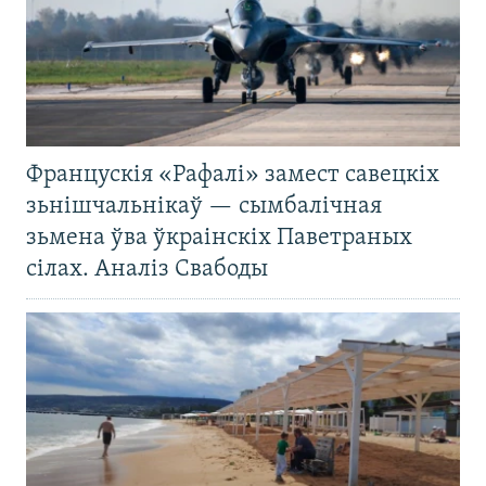
Францускія «Рафалі» замест савецкіх
зьнішчальнікаў — сымбалічная
зьмена ўва ўкраінскіх Паветраных
сілах. Аналіз Свабоды