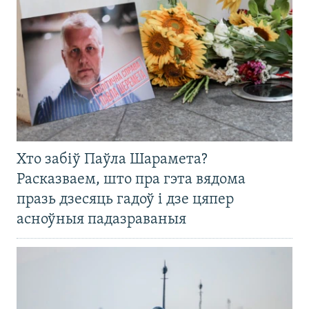
Хто забіў Паўла Шарамета?
Расказваем, што пра гэта вядома
празь дзесяць гадоў і дзе цяпер
асноўныя падазраваныя