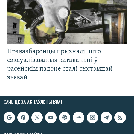
Праваабаронцы прызналі, што
сэксуалізаваныя катаваньні ў
расейскім палоне сталі сыстэмнай
зьявай
САЧЫЦЕ ЗА АБНАЎЛЕНЬНЯМІ