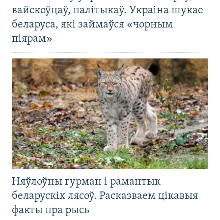
вайскоўцаў, палітыкаў. Украіна шукае
беларуса, які займаўся «чорным
піярам»
Няўлоўны гурман і рамантык
беларускіх лясоў. Расказваем цікавыя
факты пра рысь