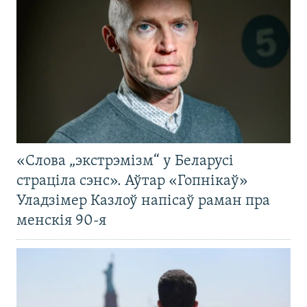
«Слова „экстрэмізм“ у Беларусі
страціла сэнс». Аўтар «Гопнікаў»
Уладзімер Казлоў напісаў раман пра
менскія 90-я