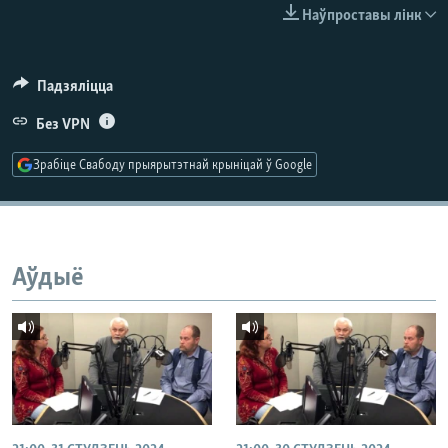
КУЛЬТУРА
МОВА
Наўпроставы лінк
КАЛЯНДАР
НА ХВАЛЯХ СВАБОДЫ
Падзяліцца
Без VPN
Зрабіце Свабоду прыярытэтнай крыніцай ў Google
Аўдыё