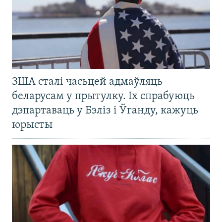
ЗША сталі часьцей адмаўляць
беларусам у прытулку. Іх спрабуюць
дэпартаваць у Бэліз і Ўганду, кажуць
юрысты