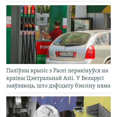
Паліўны крызіс з Расеі перакінуўся на
краіны Цэнтральнай Азіі. У Беларусі
заяўляюць, што дэфіцыту бэнзіну няма