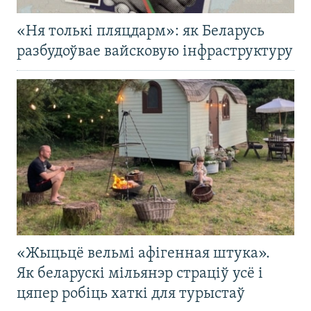
«Ня толькі пляцдарм»: як Беларусь
разбудоўвае вайсковую інфраструктуру
«Жыцьцё вельмі афігенная штука».
Як беларускі мільянэр страціў усё і
цяпер робіць хаткі для турыстаў