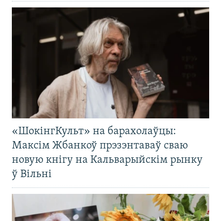
«ШокінгКульт» на барахолаўцы:
Максім Жбанкоў прэзэнтаваў сваю
новую кнігу на Кальварыйскім рынку
ў Вільні