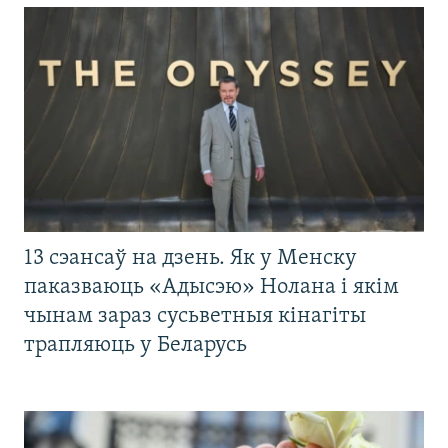
13 сэансаў на дзень. Як у Менску
паказваюць «Адысэю» Нолана і якім
чынам зараз сусьветныя кінагіты
трапляюць у Беларусь