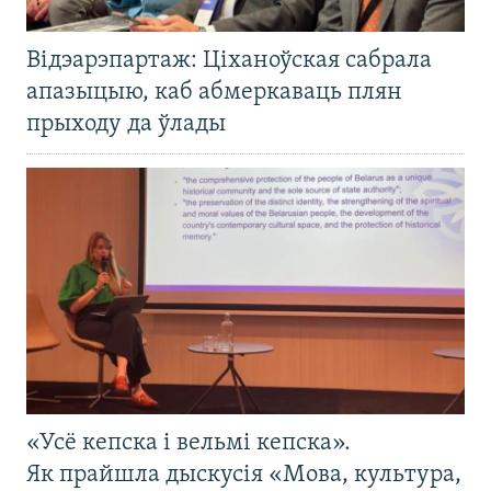
Відэарэпартаж: Ціханоўская сабрала
апазыцыю, каб абмеркаваць плян
прыходу да ўлады
«Усё кепска і вельмі кепска».
Як прайшла дыскусія «Мова, культура,