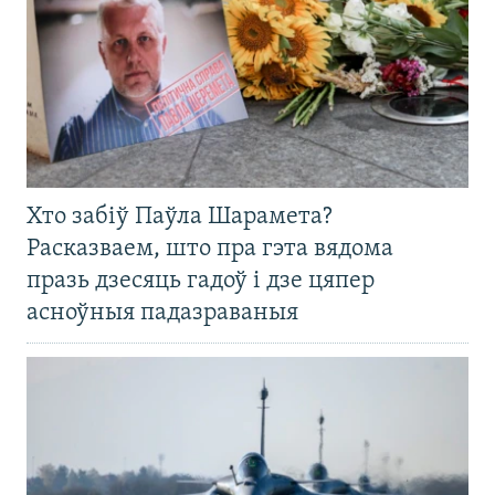
Хто забіў Паўла Шарамета?
Расказваем, што пра гэта вядома
празь дзесяць гадоў і дзе цяпер
асноўныя падазраваныя