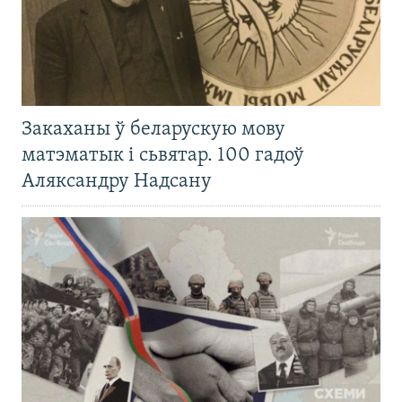
Закаханы ў беларускую мову
матэматык і сьвятар. 100 гадоў
Аляксандру Надсану