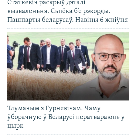
Статкевіч раскрыў дэталі
вызваленьня. Сьпёка б’е рэкорды.
Пашпарты беларусаў. Навіны 6 жніўня
Тлумачым з Гурневічам. Чаму
ўборачную ў Беларусі ператвараюць у
цырк