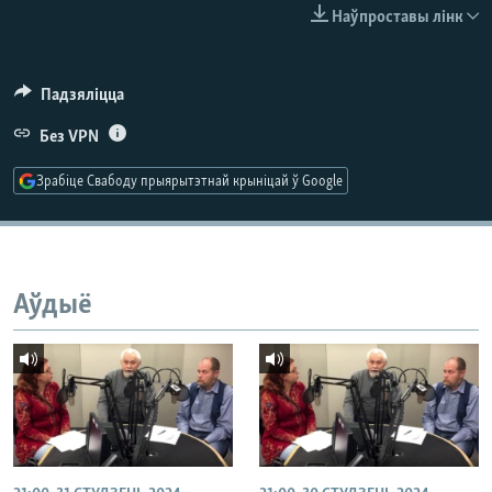
КУЛЬТУРА
МОВА
Наўпроставы лінк
КАЛЯНДАР
НА ХВАЛЯХ СВАБОДЫ
Падзяліцца
Без VPN
Зрабіце Свабоду прыярытэтнай крыніцай ў Google
Аўдыё