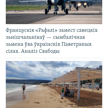
Францускія «Рафалі» замест савецкіх
зьнішчальнікаў — сымбалічная
зьмена ўва ўкраінскіх Паветраных
сілах. Аналіз Свабоды