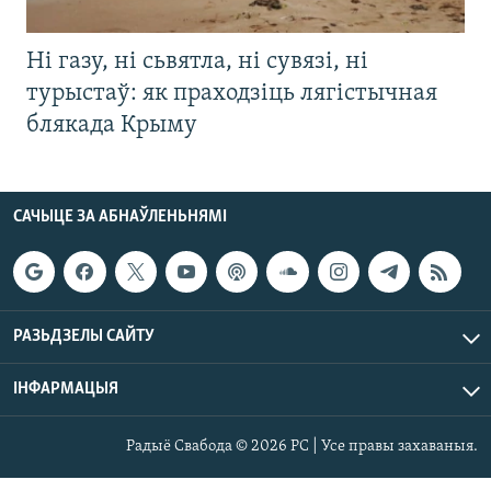
Ні газу, ні сьвятла, ні сувязі, ні
турыстаў: як праходзіць лягістычная
блякада Крыму
САЧЫЦЕ ЗА АБНАЎЛЕНЬНЯМІ
РАЗЬДЗЕЛЫ САЙТУ
ІНФАРМАЦЫЯ
Радыё Свабода © 2026 РС | Усе правы захаваныя.