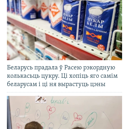
Беларусь прадала ў Расею рэкордную
колькасьць цукру. Ці хопіць яго самім
беларусам і ці ня вырастуць цэны