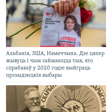
Альбанія, ЗША, Нямеччына. Дзе цяпер
жывуць і чым займаюцца тыя, хто
спрабаваў у 2020 годзе выйграць
прэзыдэнцкія выбары