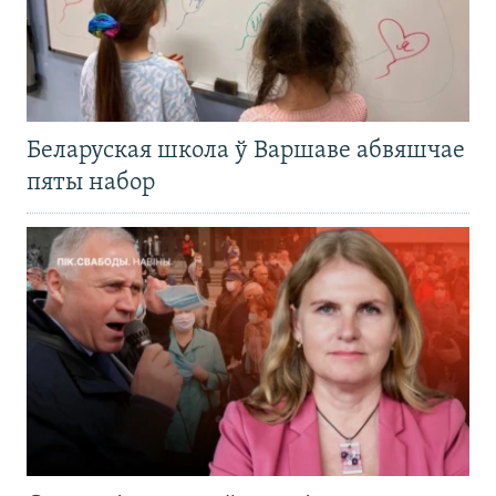
Беларуская школа ў Варшаве абвяшчае
пяты набор