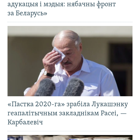
адукацыя і мэдыя: нябачны фронт
за Беларусь»
«Пастка 2020-га» зрабіла Лукашэнку
геапалітычным закладнікам Расеі, —
Карбалевіч