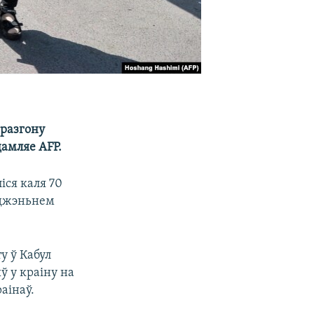
 разгону
дамляе AFP.
іся каля 70
уджэньнем
у ў Кабул
ў у краіну на
аінаў.