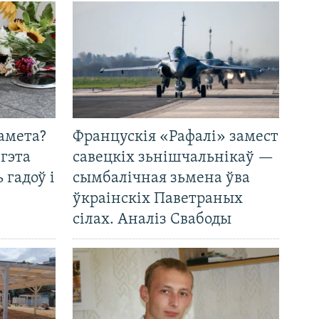
амета?
Францускія «Рафалі» замест
 гэта
савецкіх зьнішчальнікаў —
 гадоў і
сымбалічная зьмена ўва
ўкраінскіх Паветраных
сілах. Аналіз Свабоды