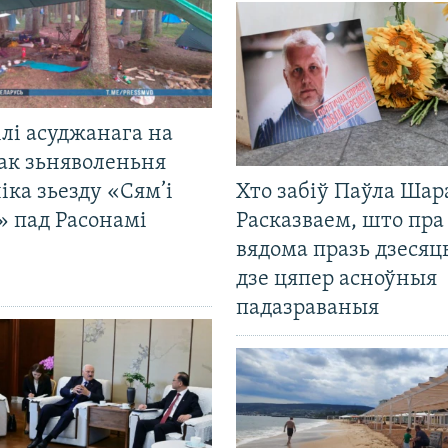
лі асуджанага на
ак зьняволеньня
іка зьезду «Сям’і
Хто забіў Паўла Шар
» пад Расонамі
Расказваем, што пра
вядома празь дзесяць
дзе цяпер асноўныя
падазраваныя