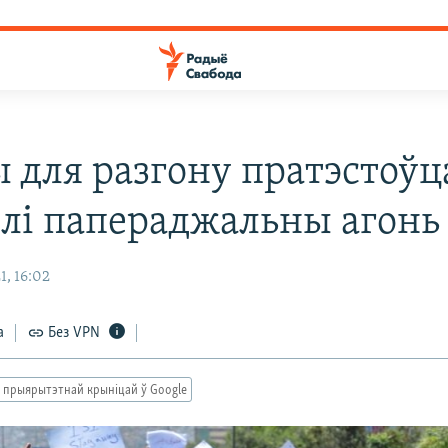
ы для разгону пратэстоўц
лі папераджальны агонь
1, 16:02
а
Без VPN
 прыярытэтнай крыніцай ў Google