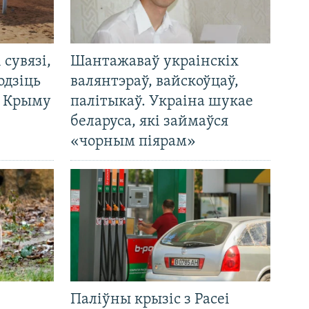
і сувязі,
Шантажаваў украінскіх
одзіць
валянтэраў, вайскоўцаў,
а Крыму
палітыкаў. Украіна шукае
беларуса, які займаўся
«чорным піярам»
Паліўны крызіс з Расеі