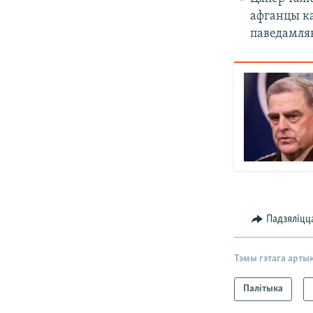
афганцы ка
паведамляю
Падзяліцц
Тэмы гэтага арты
Палітыка