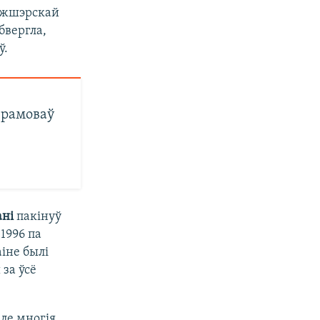
нджшэрскай
бвергла,
ў.
ерамоваў
ані
пакінуў
1996 па
аіне былі
за ўсё
ле многія