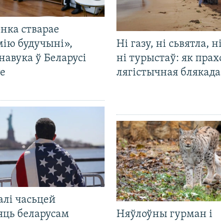
нка стварае
мію будучыні»,
Ні газу, ні сьвятла, н
навука ў Беларусі
ні турыстаў: як прах
е
лягістычная блякад
алі часьцей
яць беларусам
Няўлоўны гурман і