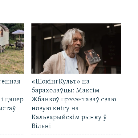
генная
«ШокінгКульт» на
і
барахолаўцы: Максім
 і цяпер
Жбанкоў прэзэнтаваў сваю
ыстаў
новую кнігу на
Кальварыйскім рынку ў
Вільні