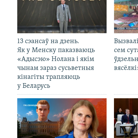
13 сэансаў на дзень.
Вызвалі
Як у Менску паказваюць
сем сут
«Адысэю» Нолана і якім
ўдзельн
чынам зараз сусьветныя
вясёлкі
кінагіты трапляюць
у Беларусь