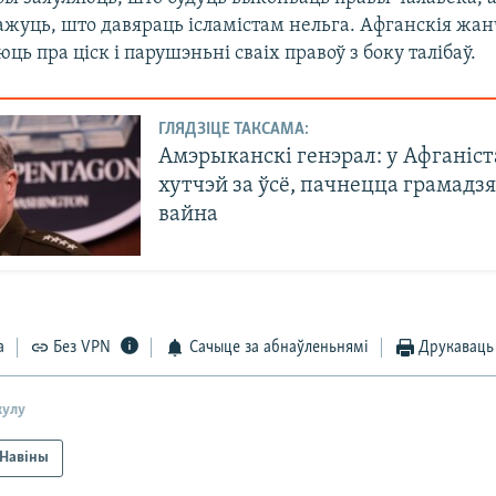
жуць, што давяраць ісламістам нельга. Афганскія жа
ць пра ціск і парушэньні сваіх правоў з боку талібаў.
ГЛЯДЗІЦЕ ТАКСАМА:
Амэрыканскі генэрал: у Афганіст
хутчэй за ўсё, пачнецца грамадз
вайна
а
Без VPN
Сачыце за абнаўленьнямі
Друкаваць
кулу
Навіны