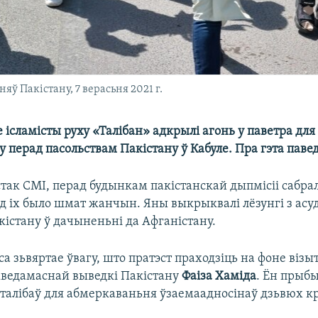
яў Пакістану, 7 верасьня 2021 г.
 ісламісты руху «Талібан» адкрылі агонь у паветра для
у перад пасольствам Пакістану ў Кабуле. Пра гэта паве
так СМІ, перад будынкам пакістанскай дыпмісіі сабрал
од іх было шмат жанчын. Яны выкрыквалі лёзунгі з ас
кістану ў дачыненьні да Афганістану.
а зьвяртае ўвагу, што пратэст праходзіць на фоне візыт
жведамаснай выведкі Пакістану
Фаіза Хаміда
. Ён прыбы
талібаў для абмеркаваньня ўзаемаадносінаў дзьвюх кр