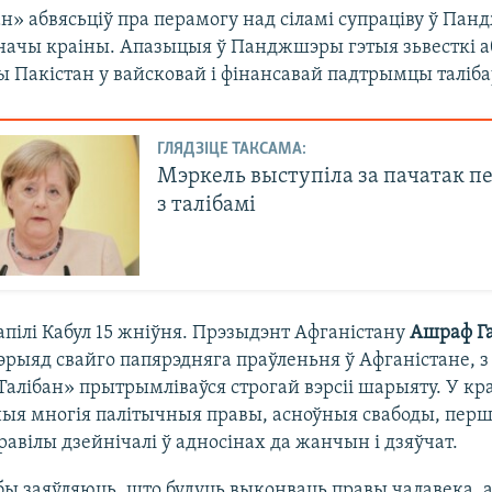
ан» абвясьціў пра перамогу над сіламі супраціву ў Па
ўначы краіны. Апазыцыя ў Панджшэры гэтыя зьвесткі а
 Пакістан у вайсковай і фінансавай падтрымцы таліба
ГЛЯДЗІЦЕ ТАКСАМА:
Мэркель выступіла за пачатак п
з талібамі
апілі Кабул 15 жніўня. Прэзыдэнт Афганістану
Ашраф Г
пэрыяд свайго папярэдняга праўленьня ў Афганістане, з 
«Талібан» прытрымліваўся строгай вэрсіі шарыяту. У кр
я многія палітычныя правы, асноўныя свабоды, перш 
равілы дзейнічалі ў адносінах да жанчын і дзяўчат.
бы заяўляюць, што будуць выконваць правы чалавека, а