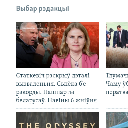
Выбар рэдакцыі
Статкевіч раскрыў дэталі
Тлумач
вызваленьня. Сьпёка б’е
Чаму ў
рэкорды. Пашпарты
ператв
беларусаў. Навіны 6 жніўня