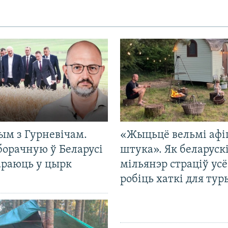
ым з Гурневічам.
«Жыцьцё вельмі афі
борачную ў Беларусі
штука». Як беларуск
араюць у цырк
мільянэр страціў усё
робіць хаткі для тур