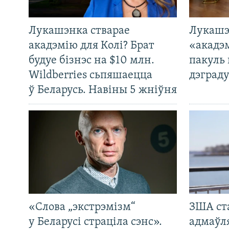
Лукашэнка стварае
Лукашэ
акадэмію для Колі? Брат
«акадэ
будуе бізнэс на $10 млн.
пакуль 
Wildberries сьпяшаецца
дэграду
ў Беларусь. Навіны 5 жніўня
«Слова „экстрэмізм“
ЗША ст
у Беларусі страціла сэнс».
адмаўл