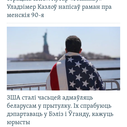
Уладзімер Казлоў напісаў раман пра
менскія 90-я
ЗША сталі часьцей адмаўляць
беларусам у прытулку. Іх спрабуюць
дэпартаваць у Бэліз і Ўганду, кажуць
юрысты