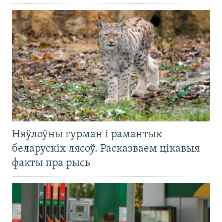
Няўлоўны гурман і рамантык
беларускіх лясоў. Расказваем цікавыя
факты пра рысь