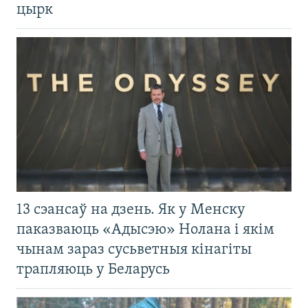
цырк
13 сэансаў на дзень. Як у Менску
паказваюць «Адысэю» Нолана і якім
чынам зараз сусьветныя кінагіты
трапляюць у Беларусь