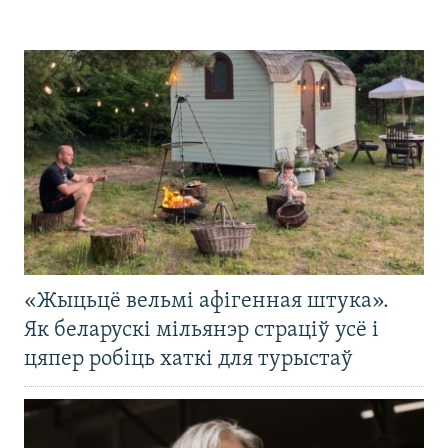
«Жыцьцё вельмі афігенная штука».
Як беларускі мільянэр страціў усё і
цяпер робіць хаткі для турыстаў