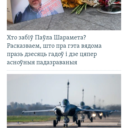
Хто забіў Паўла Шарамета?
Расказваем, што пра гэта вядома
празь дзесяць гадоў і дзе цяпер
асноўныя падазраваныя