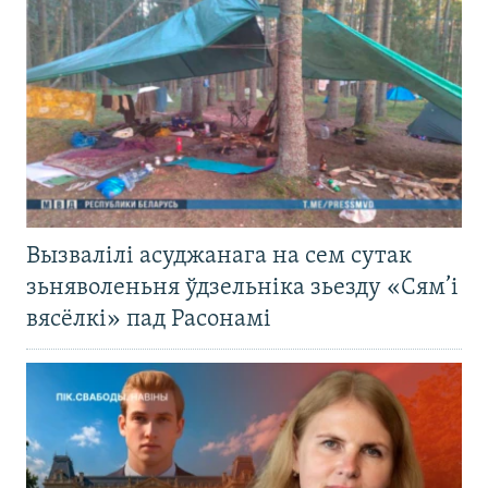
Вызвалілі асуджанага на сем сутак
зьняволеньня ўдзельніка зьезду «Сям’і
вясёлкі» пад Расонамі