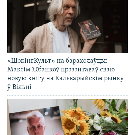
«ШокінгКульт» на барахолаўцы:
Максім Жбанкоў прэзэнтаваў сваю
новую кнігу на Кальварыйскім рынку
ў Вільні