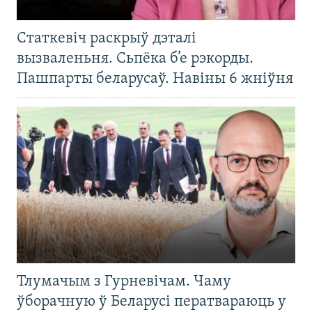
Статкевіч раскрыў дэталі
вызваленьня. Сьпёка б’е рэкорды.
Пашпарты беларусаў. Навіны 6 жніўня
Тлумачым з Гурневічам. Чаму
ўборачную ў Беларусі ператвараюць у