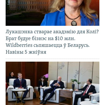
Лукашэнка стварае акадэмію для Колі?
Брат будуе бізнэс на $10 млн.
Wildberries сьпяшаецца ў Беларусь.
Навіны 5 жніўня