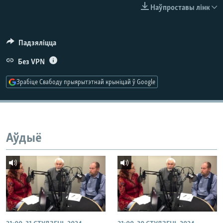
КУЛЬТУРА
МОВА
Наўпроставы лінк
КАЛЯНДАР
НА ХВАЛЯХ СВАБОДЫ
Падзяліцца
Без VPN
Зрабіце Свабоду прыярытэтнай крыніцай ў Google
Аўдыё