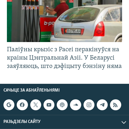
Паліўны крызіс з Расеі перакінуўся на
краіны Цэнтральнай Азіі. У Беларусі
заяўляюць, што дэфіцыту бэнзіну няма
САЧЫЦЕ ЗА АБНАЎЛЕНЬНЯМІ
РАЗЬДЗЕЛЫ САЙТУ