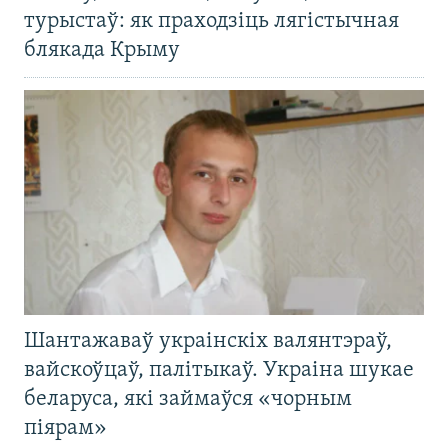
турыстаў: як праходзіць лягістычная
блякада Крыму
Шантажаваў украінскіх валянтэраў,
вайскоўцаў, палітыкаў. Украіна шукае
беларуса, які займаўся «чорным
піярам»