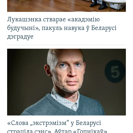
Лукашэнка стварае «акадэмію
будучыні», пакуль навука ў Беларусі
дэградуе
«Слова „экстрэмізм“ у Беларусі
страціла сэнс». Аўтар «Гопнікаў»