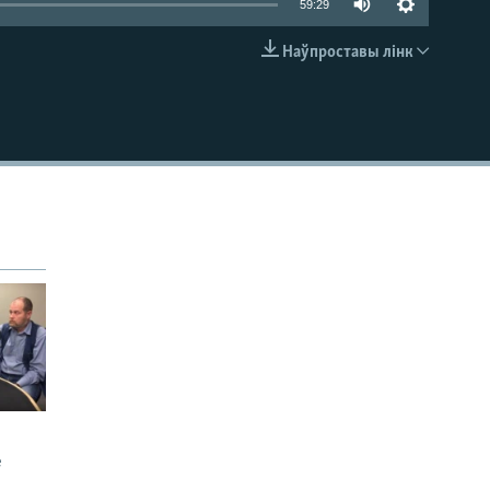
59:29
Наўпроставы лінк
EMBED
е