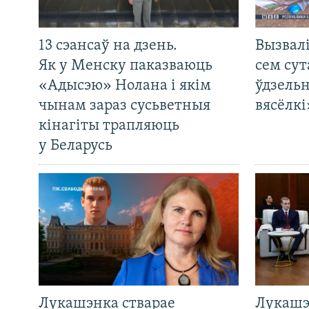
13 сэансаў на дзень.
Вызвалі
Як у Менску паказваюць
сем сут
«Адысэю» Нолана і якім
ўдзельн
чынам зараз сусьветныя
вясёлкі
кінагіты трапляюць
у Беларусь
Лукашэнка стварае
Лукашэ