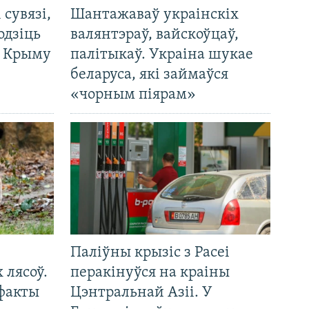
і сувязі,
Шантажаваў украінскіх
одзіць
валянтэраў, вайскоўцаў,
а Крыму
палітыкаў. Украіна шукае
беларуса, які займаўся
«чорным піярам»
Паліўны крызіс з Расеі
 лясоў.
перакінуўся на краіны
 факты
Цэнтральнай Азіі. У