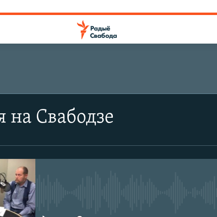
я на Свабодзе
No media source currently avail