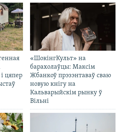
генная
«ШокінгКульт» на
і
барахолаўцы: Максім
 і цяпер
Жбанкоў прэзэнтаваў сваю
ыстаў
новую кнігу на
Кальварыйскім рынку ў
Вільні