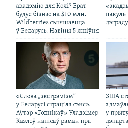
акадэмію для Колі? Брат
«акадэ
будуе бізнэс на $10 млн.
пакуль 
Wildberries сьпяшаецца
дэграду
ў Беларусь. Навіны 5 жніўня
«Слова „экстрэмізм“
ЗША ст
у Беларусі страціла сэнс».
адмаўл
Аўтар «Гопнікаў» Уладзімер
у прыту
Казлоў напісаў раман пра
дэпарта