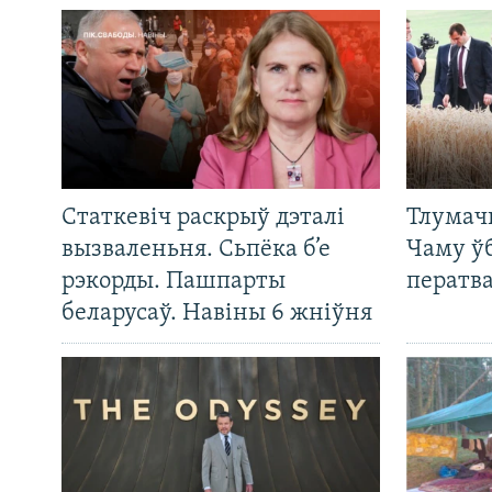
Статкевіч раскрыў дэталі
Тлумач
вызваленьня. Сьпёка б’е
Чаму ў
рэкорды. Пашпарты
ператв
беларусаў. Навіны 6 жніўня