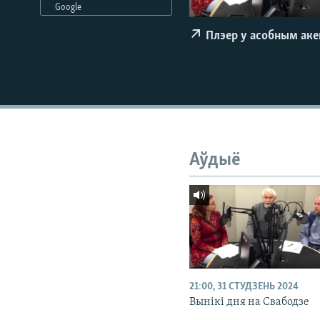
Google
КАЛЯНДАР
НА ХВАЛЯХ СВАБОДЫ
Плэер у асобным ак
Аўдыё
21:00, 31 СТУДЗЕНЬ 2024
Вынікі дня на Свабодзе