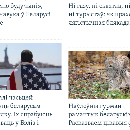
мію будучыні»,
Ні газу, ні сьвятла, н
навука ў Беларусі
ні турыстаў: як прах
е
лягістычная блякад
алі часьцей
яць беларусам
Няўлоўны гурман і
лку. Іх спрабуюць
рамантык беларускіх
ваць у Бэліз і
Расказваем цікавыя