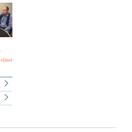
е
 аўдыё