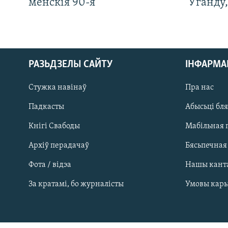
менскія 90-я
Ўганду
РАЗЬДЗЕЛЫ САЙТУ
ІНФАРМ
Стужка навінаў
Пра нас
Падкасты
Абысьці бл
Кнігі Свабоды
Мабільная 
Архіў перадачаў
Бясьпечная
Фота / відэа
Нашы кант
САЧЫЦЕ ЗА АБНАЎЛЕНЬНЯМІ
За кратамі, бо журналісты
Умовы кар