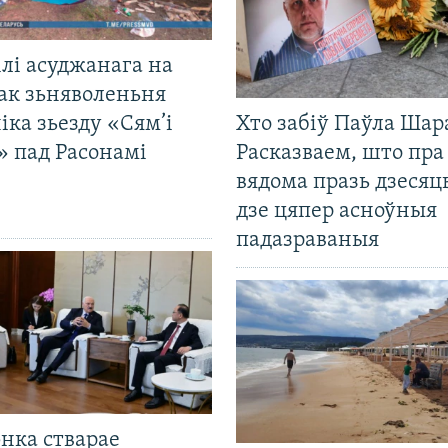
лі асуджанага на
ак зьняволеньня
іка зьезду «Сям’і
Хто забіў Паўла Шар
» пад Расонамі
Расказваем, што пра
вядома празь дзесяць
дзе цяпер асноўныя
падазраваныя
нка стварае