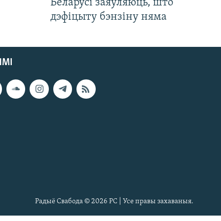
Беларусі заяўляюць, што
дэфіцыту бэнзіну няма
ЯМІ
Радыё Свабода © 2026 РС | Усе правы захаваныя.