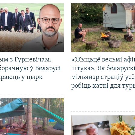
ым з Гурневічам.
«Жыцьцё вельмі афі
борачную ў Беларусі
штука». Як беларуск
араюць у цырк
мільянэр страціў усё
робіць хаткі для тур