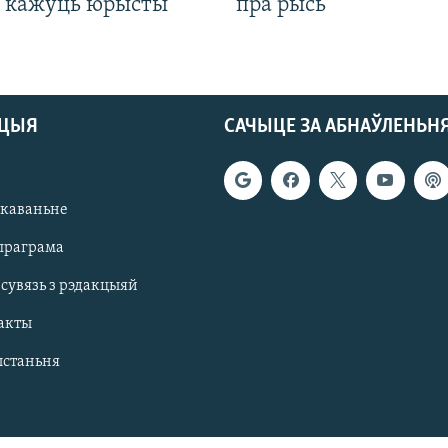
, кажуць юрысты
пра рысь
АЦЫЯ
САЧЫЦЕ ЗА АБНАЎЛЕНЬН
якаваньне
праграма
 сувязь з рэдакцыяй
акты
ыстаньня