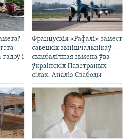
амета?
Францускія «Рафалі» замест
 гэта
савецкіх зьнішчальнікаў —
 гадоў і
сымбалічная зьмена ўва
ўкраінскіх Паветраных
сілах. Аналіз Свабоды