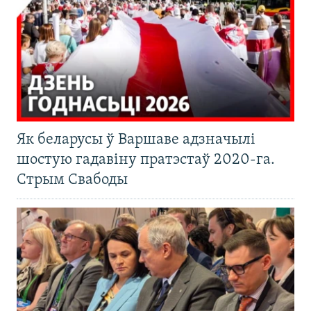
Як беларусы ў Варшаве адзначылі
шостую гадавіну пратэстаў 2020-га.
Стрым Свабоды