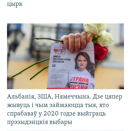
цырк
Альбанія, ЗША, Нямеччына. Дзе цяпер
жывуць і чым займаюцца тыя, хто
спрабаваў у 2020 годзе выйграць
прэзыдэнцкія выбары