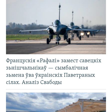
Францускія «Рафалі» замест савецкіх
зьнішчальнікаў — сымбалічная
зьмена ўва ўкраінскіх Паветраных
сілах. Аналіз Свабоды