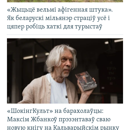
«Жыцьцё вельмі афігенная штука».
Як беларускі мільянэр страціў усё і
цяпер робіць хаткі для турыстаў
«ШокінгКульт» на барахолаўцы:
Максім Жбанкоў прэзэнтаваў сваю
новую кнігу на Кальварыйскім рынку