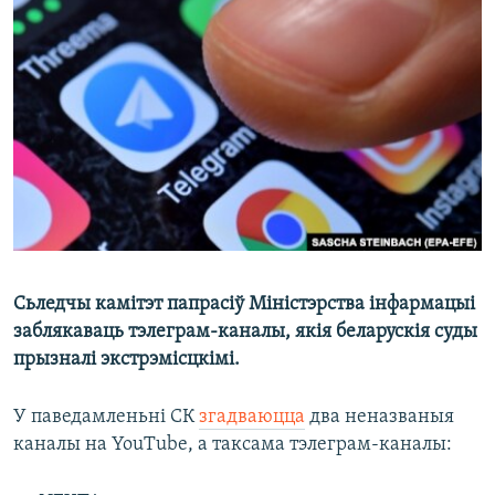
КУЛЬТУРА
МОВА
КАЛЯНДАР
НА ХВАЛЯХ СВАБОДЫ
Сьледчы камітэт папрасіў Міністэрства інфармацыі
заблякаваць тэлеграм-каналы, якія беларускія суды
прызналі экстрэмісцкімі.
У паведамленьні СК
згадваюцца
два неназваныя
каналы на YouTube, а таксама тэлеграм-каналы: