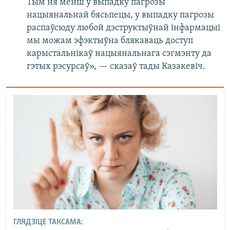
Тым ня менш у выпадку пагрозы
нацыянальнай бясьпецы, у выпадку пагрозы
распаўсюду любой дэструктыўнай інфармацыі
мы можам эфэктыўна блякаваць доступ
карыстальнікаў нацыянальнага сэгмэнту да
гэтых рэсурсаў», — сказаў тады Казакевіч.
ГЛЯДЗІЦЕ ТАКСАМА: