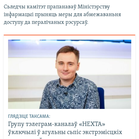
Сьледчы камітэт прапанаваў Міністэрству
інфармацыі прыняць меры для абмежаваньня
доступу да пералічаных рэсурсаў.
ГЛЯДЗІЦЕ ТАКСАМА:
Групу тэлеграм-каналаў «НЕХТА»
ўключылі ў агульны сьпіс экстрэмісцкіх