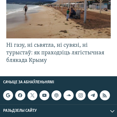
Ні газу, ні сьвятла, ні сувязі, ні
турыстаў: як праходзіць лягістычная
блякада Крыму
САЧЫЦЕ ЗА АБНАЎЛЕНЬНЯМІ
РАЗЬДЗЕЛЫ САЙТУ