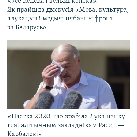
«Усё кепска і вельмі кепска».
Як прайшла дыскусія «Мова, культура,
адукацыя і мэдыя: нябачны фронт
за Беларусь»
«Пастка 2020-га» зрабіла Лукашэнку
геапалітычным закладнікам Расеі, —
Карбалевіч