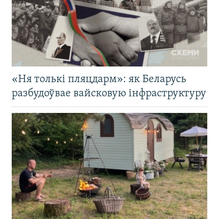
«Ня толькі пляцдарм»: як Беларусь
разбудоўвае вайсковую інфраструктуру