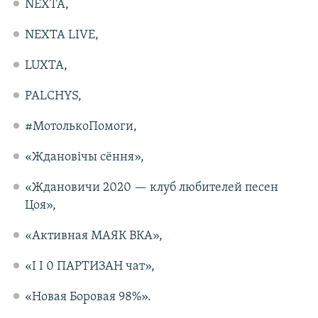
NEXTA,
NEXTA LIVE,
LUXTA,
PALCHYS,
#МотолькоПомоги,
«Ждановiчы сёння»,
«Ждановичи 2020 — клуб любителей песен
Цоя»,
«Активная МАЯК ВКА»,
«I I 0 ПАРТИЗАН чат»,
«Новая Боровая 98%».