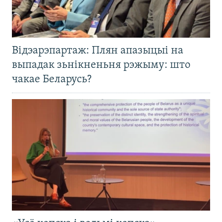
Відэарэпартаж: Плян апазыцыі на
выпадак зьнікненьня рэжыму: што
чакае Беларусь?