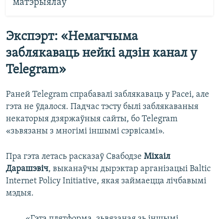
матэрыялаў
Экспэрт: «Немагчыма
заблякаваць нейкі адзін канал у
Telegram»
Раней Telegram спрабавалі заблякаваць у Расеі, але
гэта не ўдалося. Падчас тэсту былі заблякаваныя
некаторыя дзяржаўныя сайты, бо Telegram
«зьвязаны з многімі іншымі сэрвісамі».
Пра гэта летась расказаў Свабодзе
Міхаіл
Дарашэвіч
, выканаўчы дырэктар арганізацыі Baltic
Internet Policy Initiative, якая займаецца лічбавымі
мэдыя.
«Гэта плятформа, зьвязаная зь іншымі