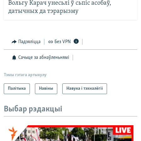
Вольгу Карач унесьлі ў сьпіс асобаў,
датычных да тэрарызму
Падзяліцца
Без VPN
Сачыце за абнаўленьнямі
Тэмы гэтага артыкулу
Палітыка
Навіны
Навука і тэхналёгіі
Выбар рэдакцыі