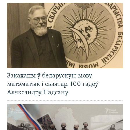
Закаханы ў беларускую мову
матэматык і сьвятар. 100 гадоў
Аляксандру Надсану