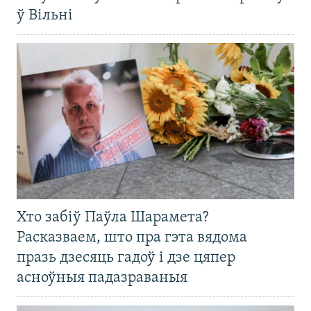
ў Вільні
Хто забіў Паўла Шарамета?
Расказваем, што пра гэта вядома
празь дзесяць гадоў і дзе цяпер
асноўныя падазраваныя