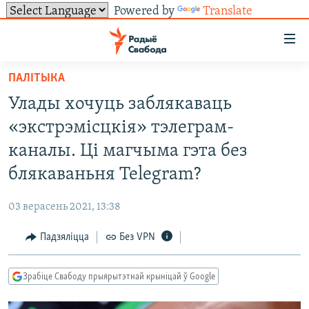
Powered by
Translate
Лінкі
ўнівэрсальнага
доступу
ПАЛІТЫКА
НАВІНЫ
Перайсьці
Улады хочуць заблякаваць
да
ТОЛЬКІ НА СВАБОДЗЕ
УСЕ НАВІНЫ
«экстрэмісцкія» тэлеграм-
галоўнага
СУВЯЗЬ
ВІДЭА І ФОТА
ТЭСТЫ
зьместу
каналы. Ці магчыма гэта без
Перайсьці
ПАДПІСАЦЦА
ЛЮДЗІ
БЛОГІ
АБЫСЬЦІ БЛЯКАВАНЬНЕ
блякаваньня Telegram?
да
ПАЛІТЫКА
ГІСТОРЫЯ НА СВАБОДЗЕ
ПАДЗЯЛІЦЦА ІНФАРМАЦЫЯЙ
RSS
галоўнай
САЧЫЦЕ ЗА АБНАЎЛЕНЬНЯМІ
03 верасень 2021, 13:38
навігацыі
ЭКАНОМІКА
ПАДКАСТЫ
ПАДКАСТЫ
Перайсьці
Падзяліцца
Без VPN
ВАЙНА
КНІГІ
FACEBOOK
да
БЕЛАРУСЫ НА ВАЙНЕ
АЎДЫЁКНІГІ
TWITTER
пошуку
Зрабіце Свабоду прыярытэтнай крыніцай ў Google
ПАЛІТВЯЗЬНІ
PREMIUM
Усе сайты РС/РСЭ