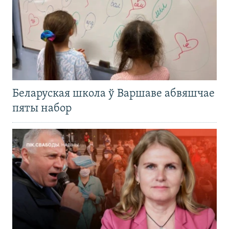
Беларуская школа ў Варшаве абвяшчае
пяты набор