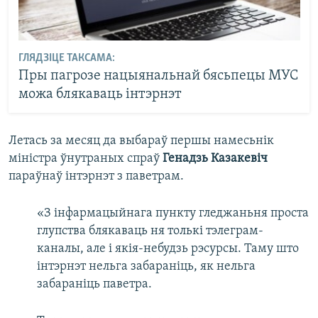
ГЛЯДЗІЦЕ ТАКСАМА:
Пры пагрозе нацыянальнай бясьпецы МУС
можа блякаваць інтэрнэт
Летась за месяц да выбараў першы намесьнік
міністра ўнутраных спраў
Генадзь Казакевіч
параўнаў інтэрнэт з паветрам.
«З інфармацыйнага пункту гледжаньня проста
глупства блякаваць ня толькі тэлеграм-
каналы, але і якія-небудзь рэсурсы. Таму што
інтэрнэт нельга забараніць, як нельга
забараніць паветра.