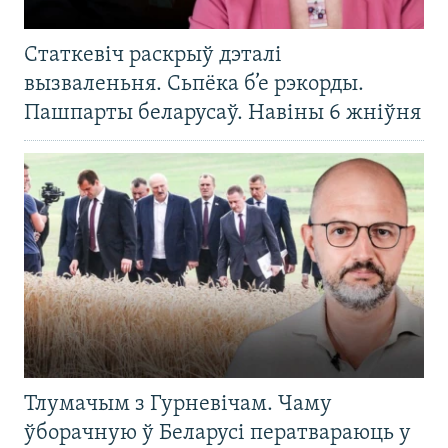
Статкевіч раскрыў дэталі
вызваленьня. Сьпёка б’е рэкорды.
Пашпарты беларусаў. Навіны 6 жніўня
Тлумачым з Гурневічам. Чаму
ўборачную ў Беларусі ператвараюць у