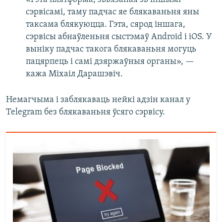
сэрвісамі, таму падчас яе блякаваньня яны
таксама блякуюцца. Гэта, сярод іншага,
сэрвісы абнаўленьня сыстэмаў Аndroid і іOS. У
выніку падчас такога блякаваньня могуць
пацярпець і самі дзяржаўныя органы», —
кажа Міхаіл Дарашэвіч.
Немагчыма і заблякаваць нейкі адзін канал у
Telegram без блякаваньня ўсяго сэрвісу.