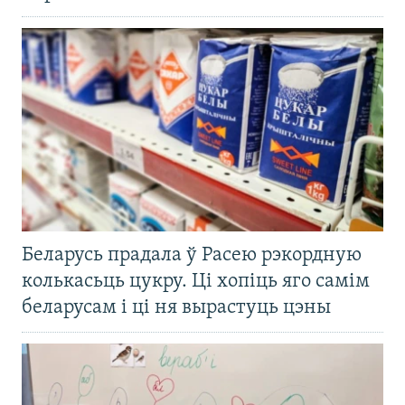
Беларусь прадала ў Расею рэкордную
колькасьць цукру. Ці хопіць яго самім
беларусам і ці ня вырастуць цэны