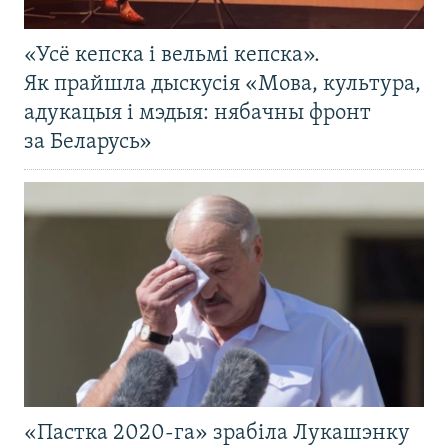
«Усё кепска і вельмі кепска».
Як прайшла дыскусія «Мова, культура,
адукацыя і мэдыя: нябачны фронт
за Беларусь»
«Пастка 2020-га» зрабіла Лукашэнку