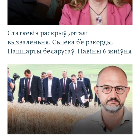
Статкевіч раскрыў дэталі
вызваленьня. Сьпёка б’е рэкорды.
Пашпарты беларусаў. Навіны 6 жніўня