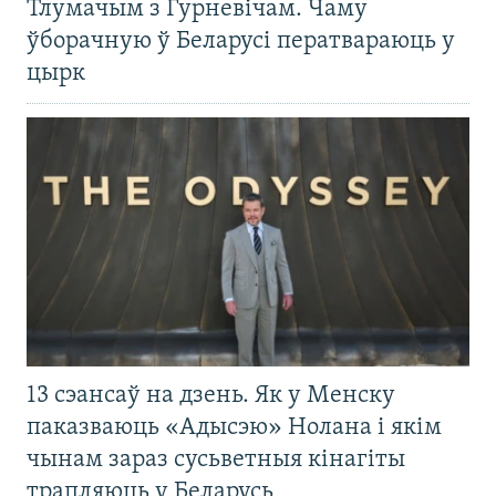
Тлумачым з Гурневічам. Чаму
ўборачную ў Беларусі ператвараюць у
цырк
13 сэансаў на дзень. Як у Менску
паказваюць «Адысэю» Нолана і якім
чынам зараз сусьветныя кінагіты
трапляюць у Беларусь