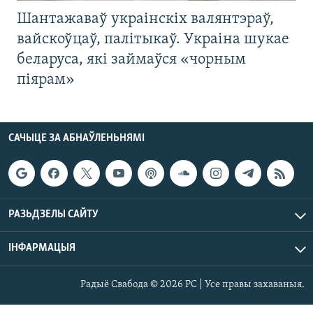
Шантажаваў украінскіх валянтэраў,
вайскоўцаў, палітыкаў. Украіна шукае
беларуса, які займаўся «чорным
піярам»
САЧЫЦЕ ЗА АБНАЎЛЕНЬНЯМІ
РАЗЬДЗЕЛЫ САЙТУ
ІНФАРМАЦЫЯ
Радыё Свабода © 2026 РС | Усе правы захаваныя.