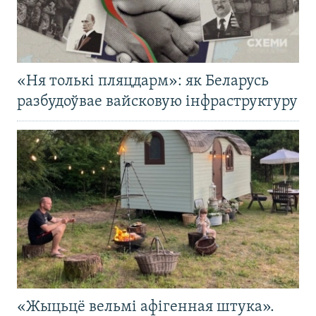
«Ня толькі пляцдарм»: як Беларусь
разбудоўвае вайсковую інфраструктуру
«Жыцьцё вельмі афігенная штука».