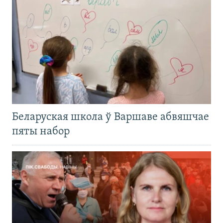
Беларуская школа ў Варшаве абвяшчае
пяты набор