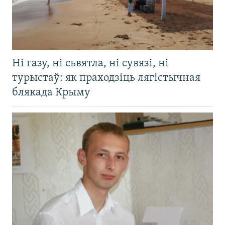
Ні газу, ні сьвятла, ні сувязі, ні
турыстаў: як праходзіць лягістычная
блякада Крыму