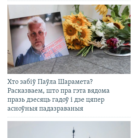
Хто забіў Паўла Шарамета?
Расказваем, што пра гэта вядома
празь дзесяць гадоў і дзе цяпер
асноўныя падазраваныя