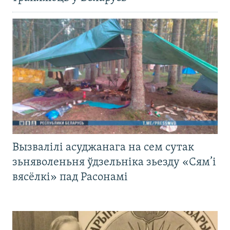
Вызвалілі асуджанага на сем сутак
зьняволеньня ўдзельніка зьезду «Сям’і
вясёлкі» пад Расонамі