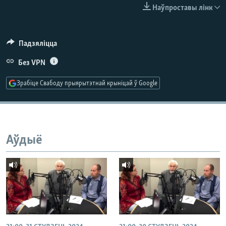
КУЛЬТУРА
МОВА
Наўпроставы лінк
КАЛЯНДАР
НА ХВАЛЯХ СВАБОДЫ
Падзяліцца
Без VPN
Зрабіце Свабоду прыярытэтнай крыніцай ў Google
Аўдыё