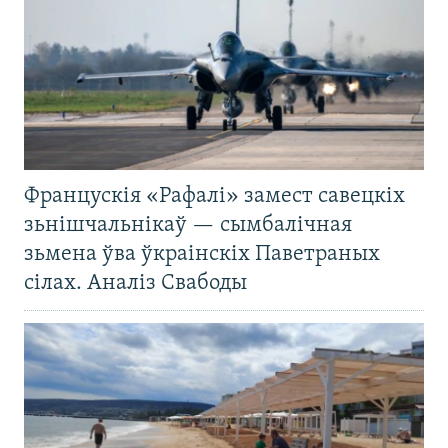
Францускія «Рафалі» замест савецкіх
зьнішчальнікаў — сымбалічная
зьмена ўва ўкраінскіх Паветраных
сілах. Аналіз Свабоды