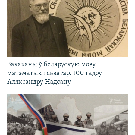
Закаханы ў беларускую мову
матэматык і сьвятар. 100 гадоў
Аляксандру Надсану