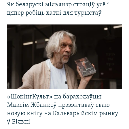
Як беларускі мільянэр страціў усё і
цяпер робіць хаткі для турыстаў
«ШокінгКульт» на барахолаўцы:
Максім Жбанкоў прэзэнтаваў сваю
новую кнігу на Кальварыйскім рынку
ў Вільні