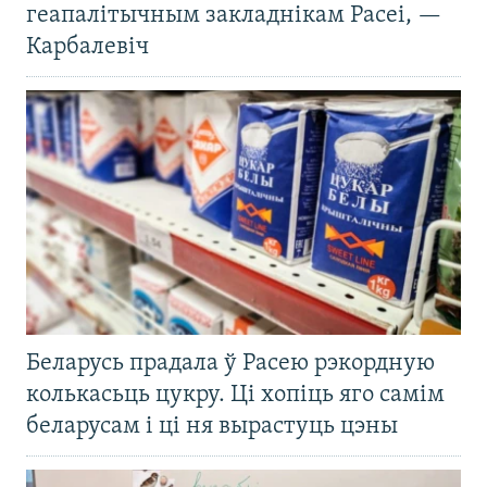
геапалітычным закладнікам Расеі, —
Карбалевіч
Беларусь прадала ў Расею рэкордную
колькасьць цукру. Ці хопіць яго самім
беларусам і ці ня вырастуць цэны