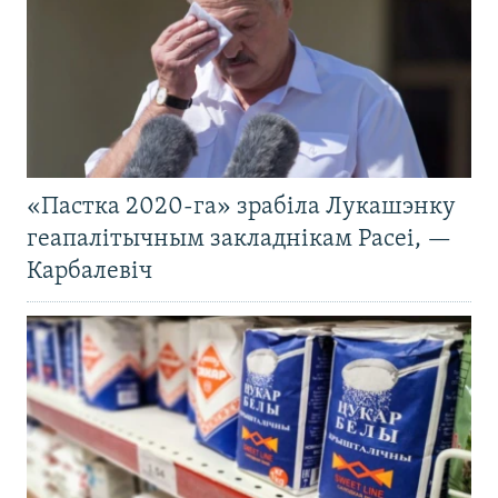
«Пастка 2020-га» зрабіла Лукашэнку
геапалітычным закладнікам Расеі, —
Карбалевіч