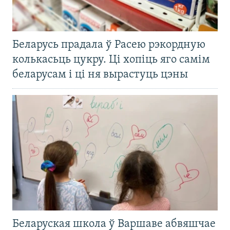
Беларусь прадала ў Расею рэкордную
колькасьць цукру. Ці хопіць яго самім
беларусам і ці ня вырастуць цэны
Беларуская школа ў Варшаве абвяшчае