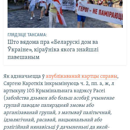
ГЛЯДЗІЦЕ ТАКСАМА:
Што вядома пра «Беларускі дом ва
Ўкраіне», кіраўніка якога знайшлі
павешаным
Як адзначаецца ў
апублікаванай картцы справы
,
Сяргею Кароткіх інкрымінуюць ч. 2, пп. а, ж, л
артыкулу 105 Крымінальнага кодэксу Расеі
(
забойства дзьвюх або больш асобаў, учыненае
групай паводле папярэдняй змовы або
арганізаванай групай, з матываў палітычнай,
ідэалягічнай, расавай, нацыянальнай або
рэлігійнай нянавісьці ў дачыненьні да якой-