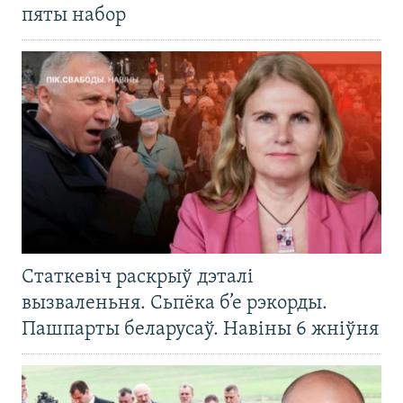
пяты набор
Статкевіч раскрыў дэталі
вызваленьня. Сьпёка б’е рэкорды.
Пашпарты беларусаў. Навіны 6 жніўня