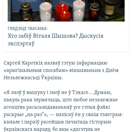
ГЛЯДЗІЦЕ ТАКСАМА:
Хто забіў Віталя Шышова? Дыскусія
экспэртаў
Сяргей Кароткіх назваў гэтую інфармацыю
«арыгінальным спосабам» віншаваньня з Днём
Незалежнасьці Ўкраіны.
«Я зноў ў вышуку і зноў не ў Тэхасе... Думаю,
пакуль рана тлумачыць, што любое незалежнае
агенцтва расьсьледаваньняў усе гэтыя фэйкі
раскрые „на раз“», — напісаў ён у сваім тэлеграм-
канале і параіў расейцам пачытаць гісторыю
ўкраінскага народу, бо яны «дагэтуль не