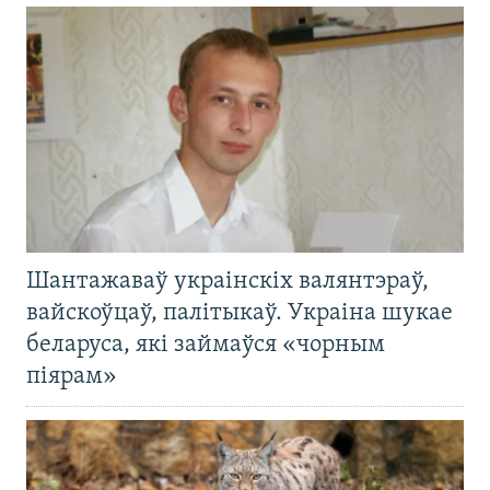
Шантажаваў украінскіх валянтэраў,
вайскоўцаў, палітыкаў. Украіна шукае
беларуса, які займаўся «чорным
піярам»