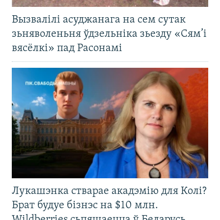
Вызвалілі асуджанага на сем сутак
зьняволеньня ўдзельніка зьезду «Сям’і
вясёлкі» пад Расонамі
Лукашэнка стварае акадэмію для Колі?
Брат будуе бізнэс на $10 млн.
Wildberries сьпяшаецца ў Беларусь.