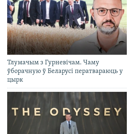
Тлумачым з Гурневічам. Чаму
ўборачную ў Беларусі ператвараюць у
цырк