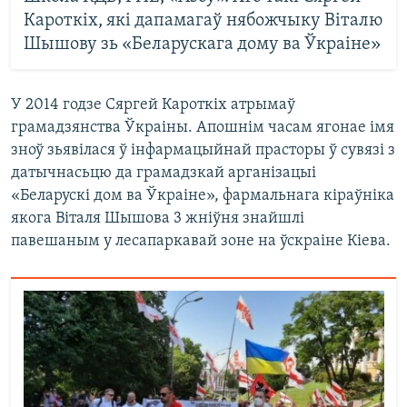
Кароткіх, які дапамагаў нябожчыку Віталю
Шышову зь «Беларускага дому ва Ўкраіне»
У 2014 годзе Сяргей Кароткіх атрымаў
грамадзянства Ўкраіны. Апошнім часам ягонае імя
зноў зьявілася ў інфармацыйнай прасторы ў сувязі з
датычнасьцю да грамадзкай арганізацыі
«Беларускі дом ва Ўкраіне», фармальнага кіраўніка
якога Віталя Шышова 3 жніўня знайшлі
павешаным у лесапаркавай зоне на ўскраіне Кіева.