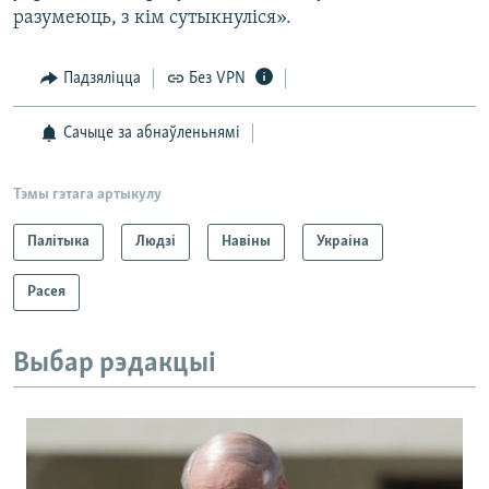
разумеюць, з кім сутыкнуліся».
Падзяліцца
Без VPN
Сачыце за абнаўленьнямі
Тэмы гэтага артыкулу
Палітыка
Людзі
Навіны
Украіна
Расея
Выбар рэдакцыі