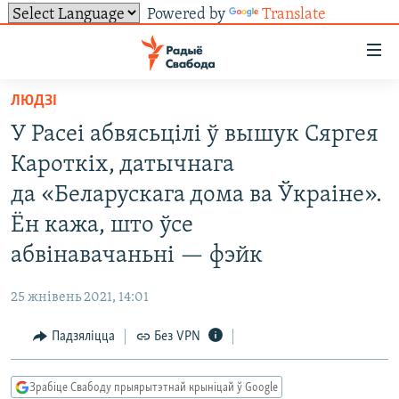
Powered by
Translate
Лінкі
ўнівэрсальнага
доступу
ЛЮДЗІ
НАВІНЫ
Перайсьці
У Расеі абвясьцілі ў вышук Сяргея
да
ТОЛЬКІ НА СВАБОДЗЕ
УСЕ НАВІНЫ
Кароткіх, датычнага
галоўнага
СУВЯЗЬ
ВІДЭА І ФОТА
ТЭСТЫ
зьместу
да «Беларускага дома ва Ўкраіне».
Перайсьці
ПАДПІСАЦЦА
ЛЮДЗІ
БЛОГІ
АБЫСЬЦІ БЛЯКАВАНЬНЕ
Ён кажа, што ўсе
да
ПАЛІТЫКА
ГІСТОРЫЯ НА СВАБОДЗЕ
ПАДЗЯЛІЦЦА ІНФАРМАЦЫЯЙ
RSS
абвінавачаньні — фэйк
галоўнай
САЧЫЦЕ ЗА АБНАЎЛЕНЬНЯМІ
навігацыі
ЭКАНОМІКА
ПАДКАСТЫ
ПАДКАСТЫ
25 жнівень 2021, 14:01
Перайсьці
ВАЙНА
КНІГІ
FACEBOOK
да
Падзяліцца
Без VPN
БЕЛАРУСЫ НА ВАЙНЕ
АЎДЫЁКНІГІ
TWITTER
пошуку
ПАЛІТВЯЗЬНІ
PREMIUM
Усе сайты РС/РСЭ
Зрабіце Свабоду прыярытэтнай крыніцай ў Google