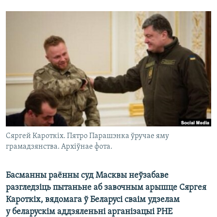
КУЛЬТУРА
МОВА
КАЛЯНДАР
НА ХВАЛЯХ СВАБОДЫ
Сяргей Кароткіх. Пятро Парашэнка ўручае яму
грамадзянства. Архіўнае фота.
Басманны раённы суд Масквы неўзабаве
разгледзіць пытаньне аб завочным арышце Сяргея
Кароткіх, вядомага ў Беларусі сваім удзелам
у беларускім аддзяленьні арганізацыі РНЕ