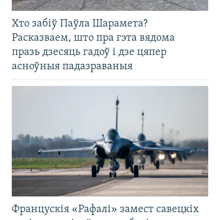
Хто забіў Паўла Шарамета?
Расказваем, што пра гэта вядома
празь дзесяць гадоў і дзе цяпер
асноўныя падазраваныя
Францускія «Рафалі» замест савецкіх