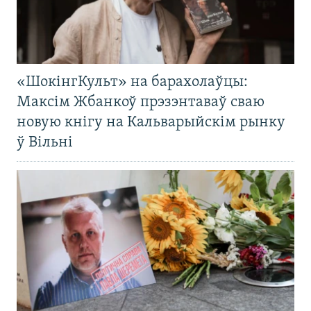
«ШокінгКульт» на барахолаўцы:
Максім Жбанкоў прэзэнтаваў сваю
новую кнігу на Кальварыйскім рынку
ў Вільні