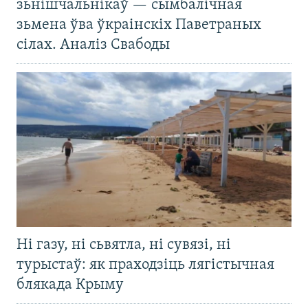
зьнішчальнікаў — сымбалічная
зьмена ўва ўкраінскіх Паветраных
сілах. Аналіз Свабоды
Ні газу, ні сьвятла, ні сувязі, ні
турыстаў: як праходзіць лягістычная
блякада Крыму