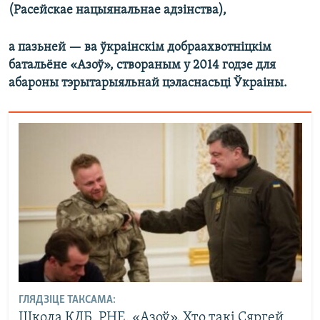
(Расейскае нацыянальнае адзінства),
а пазьней — ва ўкраінскім добраахвотніцкім
батальёне «Азоў», створаным у 2014 годзе для
абароны тэрытарыяльнай цэласнасьці Ўкраіны.
ГЛЯДЗІЦЕ ТАКСАМА:
Школа КДБ, РНЕ, «Азоў». Хто такі Сяргей