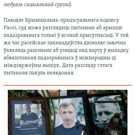
небудзь сацыяльнай групы
).
Паводле Крымінальна-працэсуальнага кодэксу
Расеі, суд можа разглядаць пытаньне аб арышце
падазраванага толькі ў ягонай прысутнасьці. У той
жа час расейскае заканадаўства дазваляе завочна
ўхваляць рашэньне аб узяцьці пад варту ў выпадку
абвяшчэньня падазраванага ў міжнародны ці
міждзяржаўны вышук. Дата разгляду гэтага
пытаньня пакуль невядомая.