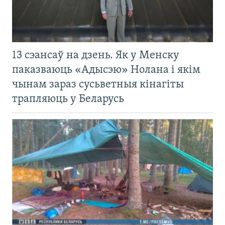
13 сэансаў на дзень. Як у Менску
паказваюць «Адысэю» Нолана і якім
чынам зараз сусьветныя кінагіты
трапляюць у Беларусь