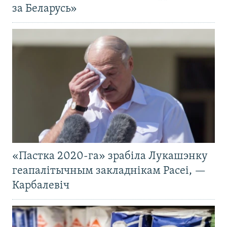
за Беларусь»
«Пастка 2020-га» зрабіла Лукашэнку
геапалітычным закладнікам Расеі, —
Карбалевіч