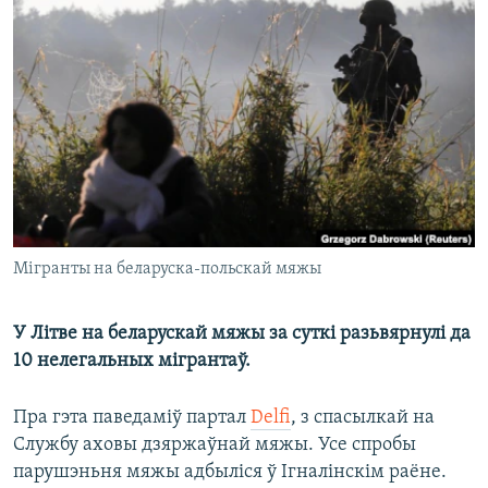
КУЛЬТУРА
МОВА
КАЛЯНДАР
НА ХВАЛЯХ СВАБОДЫ
Мігранты на беларуска-польскай мяжы
У Літве на беларускай мяжы за суткі разьвярнулі да
10 нелегальных мігрантаў.
Пра гэта паведаміў партал
Delfi
, з спасылкай на
Службу аховы дзяржаўнай мяжы. Усе спробы
парушэньня мяжы адбыліся ў Ігналінскім раёне.