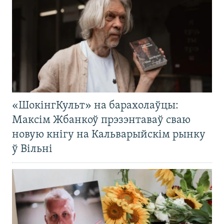
«ШокінгКульт» на барахолаўцы:
Максім Жбанкоў прэзэнтаваў сваю
новую кнігу на Кальварыйскім рынку
ў Вільні