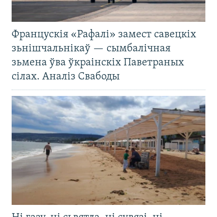
Францускія «Рафалі» замест савецкіх
зьнішчальнікаў — сымбалічная
зьмена ўва ўкраінскіх Паветраных
сілах. Аналіз Свабоды