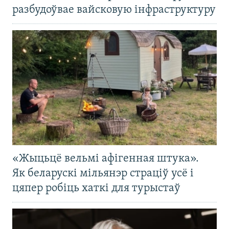
разбудоўвае вайсковую інфраструктуру
«Жыцьцё вельмі афігенная штука».
Як беларускі мільянэр страціў усё і
цяпер робіць хаткі для турыстаў