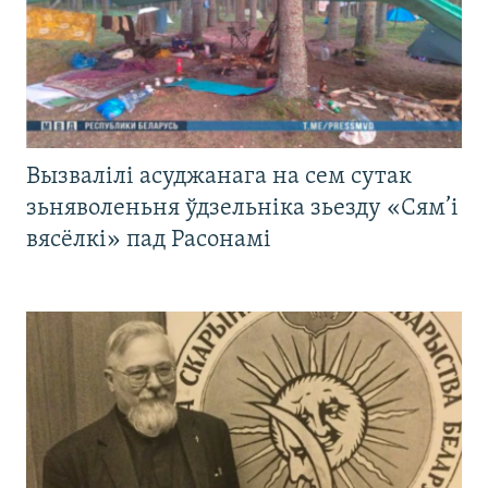
Вызвалілі асуджанага на сем сутак
зьняволеньня ўдзельніка зьезду «Сям’і
вясёлкі» пад Расонамі