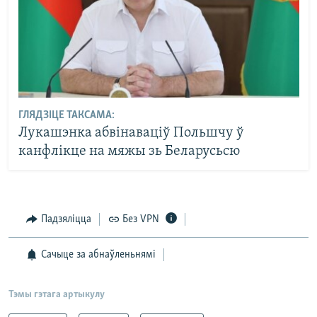
ГЛЯДЗІЦЕ ТАКСАМА:
Лукашэнка абвінаваціў Польшчу ў
канфлікце на мяжы зь Беларусьсю
Падзяліцца
Без VPN
Сачыце за абнаўленьнямі
Тэмы гэтага артыкулу