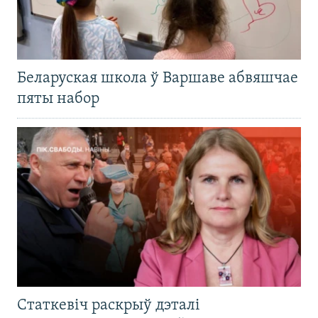
Беларуская школа ў Варшаве абвяшчае
пяты набор
Статкевіч раскрыў дэталі