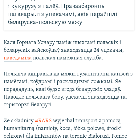
і кукурузу з палёў. Праваабаронцы
пагаварылі з уцекачамі, якія перайшлі
беларуска-польскую мяжу
Каля Горнага Уснару паміж шыхтамі польскіх і
беларускіх вайскоўцаў знаходзяцца 24 уцекачы,
паведаміла
польская памежная служба.
Польшча адправіла да мяжы гуманітарны канвой з
намётамі, коўдрамі і раскладнымі ложкамі. Яе
перададуць, калі будзе згода беларускіх уладаў.
Паводле польскага боку, уцекачы знаходзяцца на
тэрыторыі Беларусі.
Ze składnicy
#RARS
wyjechał transport z pomocą
humanitarną (namioty, koce, łóżka polowe, środki
ochrony) dla imigrantów na terenie Białorusi. Pomoc