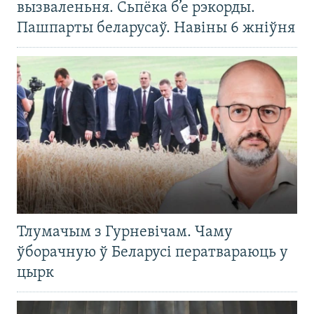
вызваленьня. Сьпёка б’е рэкорды.
Пашпарты беларусаў. Навіны 6 жніўня
Тлумачым з Гурневічам. Чаму
ўборачную ў Беларусі ператвараюць у
цырк