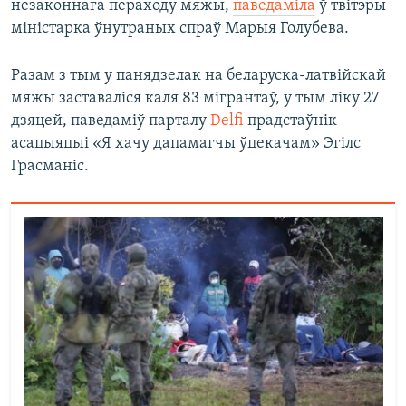
незаконнага пераходу мяжы,
паведаміла
ў твітэры
міністарка ўнутраных спраў Марыя Голубева.
Разам з тым у панядзелак на беларуска-латвійскай
мяжы заставаліся каля 83 мігрантаў, у тым ліку 27
дзяцей, паведаміў парталу
Delfi
прадстаўнік
асацыяцыі «Я хачу дапамагчы ўцекачам» Эгілс
Грасманіс.