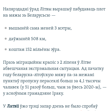
Напярэдадні ўрад Літвы вырашыў пабудаваць плот
на мяжы зь Беларусьсю —
вышынёй сама меней 3 мэтры,
даўжынёй 508 км,
коштам 152 мільёны эўра.
Празь міграцыйны крызіс з 2 ліпеня ў Літве
абвешчаная экстрэмальная сытуацыя. Ад пачатку
году беларуска-літоўскую мяжу па-за межамі
пунктаў пропуску перасеклі больш за 4,1 тысячы
чалавек (у 51 разоў больш, чым за ўвесь 2020-ы), —
у асноўным грамадзяне Іраку.
У
Латвіі
ўжо трэці запар дзень не было спробаў