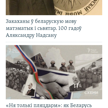
Закаханы ў беларускую мову
матэматык і сьвятар. 100 гадоў
Аляксандру Надсану
«Ня толькі пляцдарм»: як Беларусь