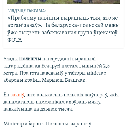
ГЛЯДЗІЦЕ ТАКСАМА:
«Праблему павінны вырашыць тыя, хто яе
арганізаваў». На беларуска-польскай мяжы
ўжо тыдзень заблякаваная група ўцекачоў.
ФОТА
Улады
Польшчы
напярэдадні вырашылі
адгарадзіцца ад Беларусі плотам вышынёй 2,5
мэтра. Пра гэта паведаміў у твітэры міністар
абароны краіны Марыюш Блашчак.
Ён
заявіў
, што колькасьць польскіх жаўнераў, якія
дапамагаюць памежнікам ахоўваць мяжу,
павялічыцца да дзьвюх тысяч.
Міністар абароны Польшчы вырашыў