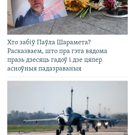
Хто забіў Паўла Шарамета?
Расказваем, што пра гэта вядома
празь дзесяць гадоў і дзе цяпер
асноўныя падазраваныя