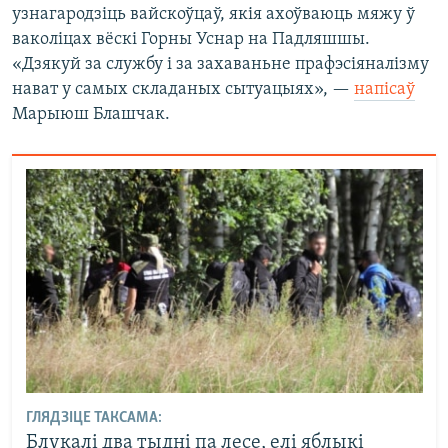
узнагародзіць вайскоўцаў, якія ахоўваюць мяжу ў
ваколіцах вёскі Горны Уснар на Падляшшы.
«Дзякуй за службу і за захаваньне прафэсіяналізму
нават у самых складаных сытуацыях», —
напісаў
Марыюш Блашчак.
ГЛЯДЗІЦЕ ТАКСАМА:
Блукалі два тыдні па лесе, елі яблыкі