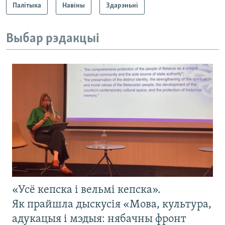
Палітыка
Навіны
Здарэньні
Выбар рэдакцыі
«Усё кепска і вельмі кепска».
Як прайшла дыскусія «Мова, культура,
адукацыя і мэдыя: нябачны фронт