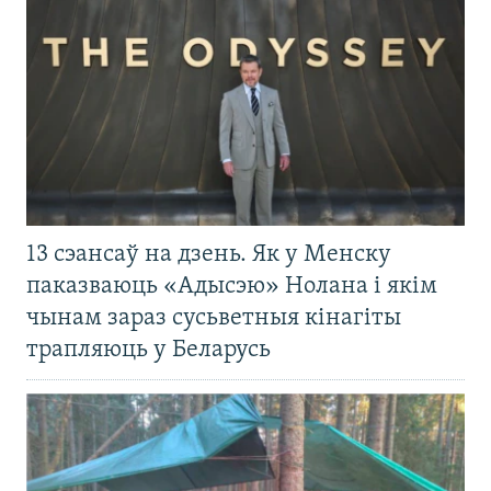
13 сэансаў на дзень. Як у Менску
паказваюць «Адысэю» Нолана і якім
чынам зараз сусьветныя кінагіты
трапляюць у Беларусь