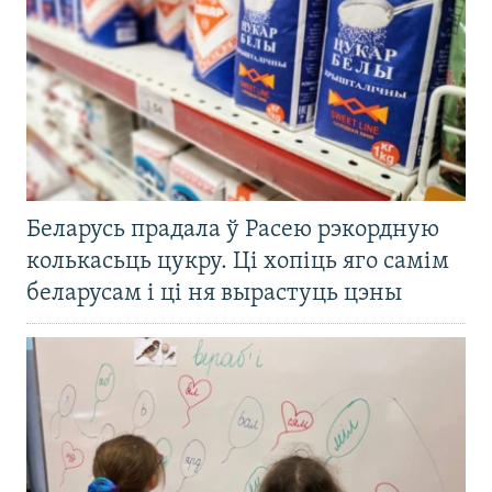
Беларусь прадала ў Расею рэкордную
колькасьць цукру. Ці хопіць яго самім
беларусам і ці ня вырастуць цэны