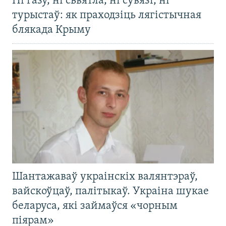
Ні газу, ні сьвятла, ні сувязі, ні
турыстаў: як праходзіць лягістычная
блякада Крыму
Шантажаваў украінскіх валянтэраў,
вайскоўцаў, палітыкаў. Украіна шукае
беларуса, які займаўся «чорным
піярам»