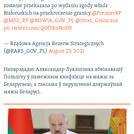
zostanie przekazana po wydaniu zgody władz
Białoruskich na przekroczenie granicy.
@PremierRP
@MSZ_RP
@MSWiA_GOV_PL
@Straz_Graniczna
pic.twitter.com/QOf3RnNnFN
— Rządowa Agencja Rezerw Strategicznych
(@RARS_GOV_PL)
August 23, 2021
Напярэдадні Аляксандар Лукашэнка абвінаваціў
Польшчу ў памежным канфлікце на мяжы зь
Беларусьсю, а таксама ў парушэньні дзяржаўнай
мяжы Беларусі.