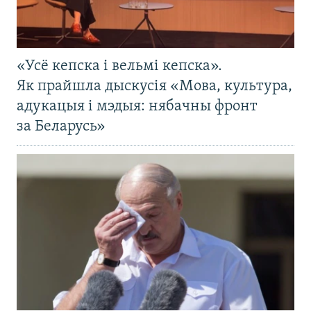
«Усё кепска і вельмі кепска».
Як прайшла дыскусія «Мова, культура,
адукацыя і мэдыя: нябачны фронт
за Беларусь»