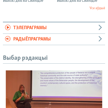
Вынікі дня на Свабодзе
Вынікі дня на Свабодзе
Усе аўдыё
ТЭЛЕПРАГРАМЫ
РАДЫЁПРАГРАМЫ
Выбар рэдакцыі