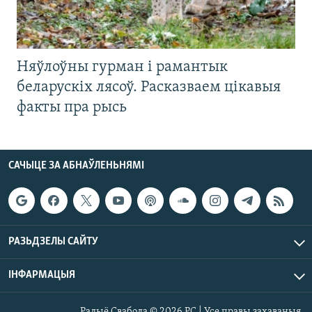
Няўлоўны гурман і рамантык
беларускіх лясоў. Расказваем цікавыя
факты пра рысь
САЧЫЦЕ ЗА АБНАЎЛЕНЬНЯМІ
РАЗЬДЗЕЛЫ САЙТУ
ІНФАРМАЦЫЯ
Радыё Свабода © 2026 РС | Усе правы захаваныя.