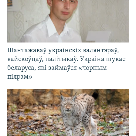
Шантажаваў украінскіх валянтэраў,
вайскоўцаў, палітыкаў. Украіна шукае
беларуса, які займаўся «чорным
піярам»