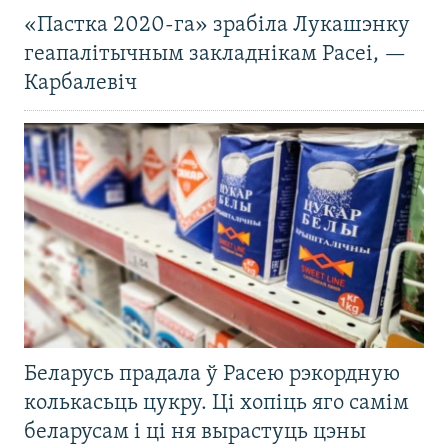
«Пастка 2020-га» зрабіла Лукашэнку
геапалітычным закладнікам Расеі, —
Карбалевіч
Беларусь прадала ў Расею рэкордную
колькасьць цукру. Ці хопіць яго самім
беларусам і ці ня вырастуць цэны