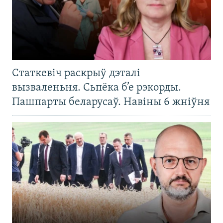
Статкевіч раскрыў дэталі
вызваленьня. Сьпёка б’е рэкорды.
Пашпарты беларусаў. Навіны 6 жніўня