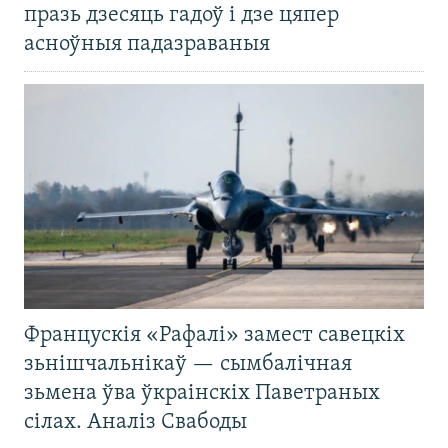
празь дзесяць гадоў і дзе цяпер
асноўныя падазраваныя
Францускія «Рафалі» замест савецкіх
зьнішчальнікаў — сымбалічная
зьмена ўва ўкраінскіх Паветраных
сілах. Аналіз Свабоды