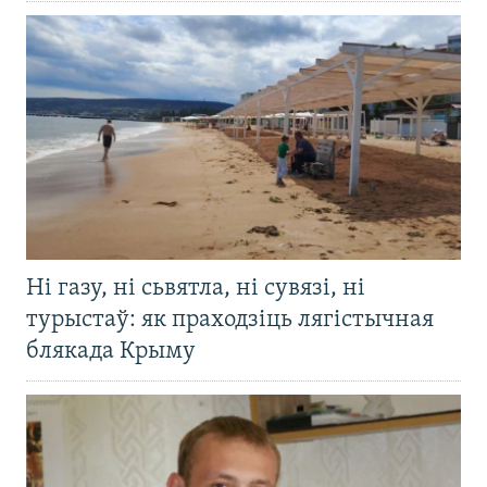
Ні газу, ні сьвятла, ні сувязі, ні
турыстаў: як праходзіць лягістычная
блякада Крыму