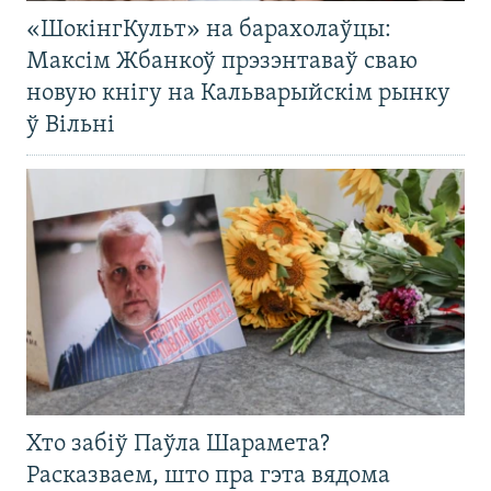
«ШокінгКульт» на барахолаўцы:
Максім Жбанкоў прэзэнтаваў сваю
новую кнігу на Кальварыйскім рынку
ў Вільні
Хто забіў Паўла Шарамета?
Расказваем, што пра гэта вядома