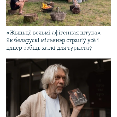
«Жыцьцё вельмі афігенная штука».
Як беларускі мільянэр страціў усё і
цяпер робіць хаткі для турыстаў