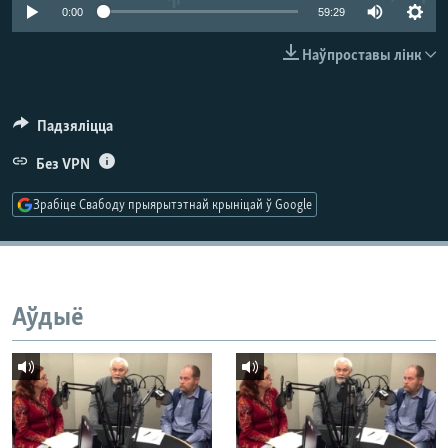
КУЛЬТУРА
МОВА
0:00
59:29
КАЛЯНДАР
НА ХВАЛЯХ СВАБОДЫ
Наўпроставы лінк
Падзяліцца
Без VPN
Зрабіце Свабоду прыярытэтнай крыніцай ў Google
Аўдыё