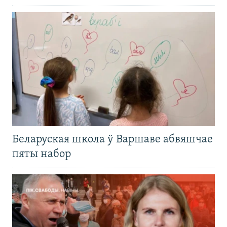
Беларуская школа ў Варшаве абвяшчае
пяты набор