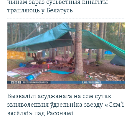
чынам зараз сусьветныя кінагіты
трапляюць у Беларусь
Вызвалілі асуджанага на сем сутак
зьняволеньня ўдзельніка зьезду «Сям’і
вясёлкі» пад Расонамі