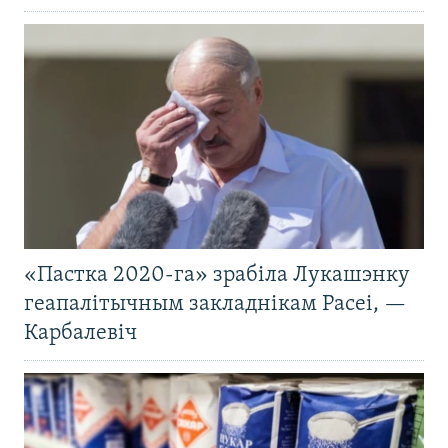
«Пастка 2020-га» зрабіла Лукашэнку
геапалітычным закладнікам Расеі, —
Карбалевіч