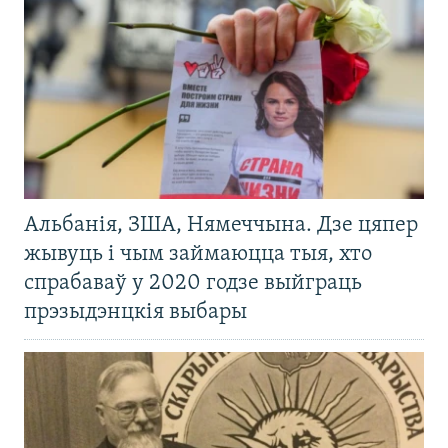
Альбанія, ЗША, Нямеччына. Дзе цяпер
жывуць і чым займаюцца тыя, хто
спрабаваў у 2020 годзе выйграць
прэзыдэнцкія выбары