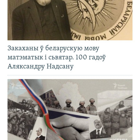
Закаханы ў беларускую мову
матэматык і сьвятар. 100 гадоў
Аляксандру Надсану