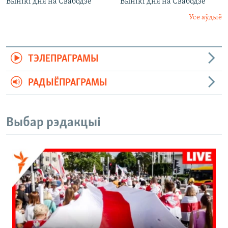
Вынікі дня на Свабодзе
Вынікі дня на Свабодзе
Усе аўдыё
ТЭЛЕПРАГРАМЫ
РАДЫЁПРАГРАМЫ
Выбар рэдакцыі