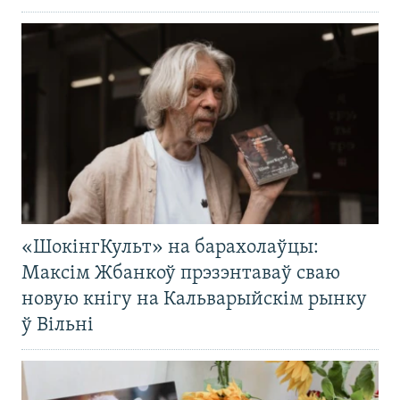
«ШокінгКульт» на барахолаўцы:
Максім Жбанкоў прэзэнтаваў сваю
новую кнігу на Кальварыйскім рынку
ў Вільні