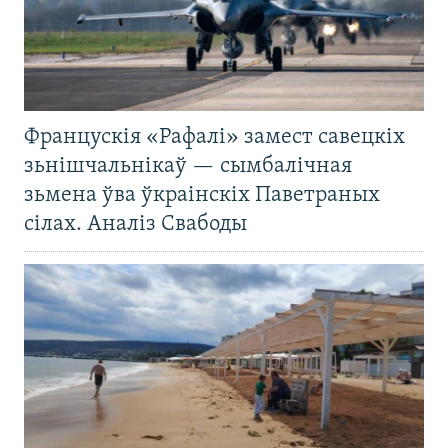
Францускія «Рафалі» замест савецкіх
зьнішчальнікаў — сымбалічная
зьмена ўва ўкраінскіх Паветраных
сілах. Аналіз Свабоды