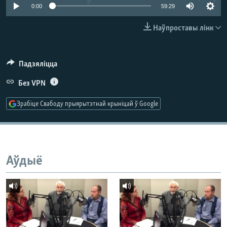
КУЛЬТУРА
МОВА
0:00
59:29
КАЛЯНДАР
НА ХВАЛЯХ СВАБОДЫ
Наўпроставы лінк
Падзяліцца
Без VPN
Зрабіце Свабоду прыярытэтнай крыніцай ў Google
Аўдыё