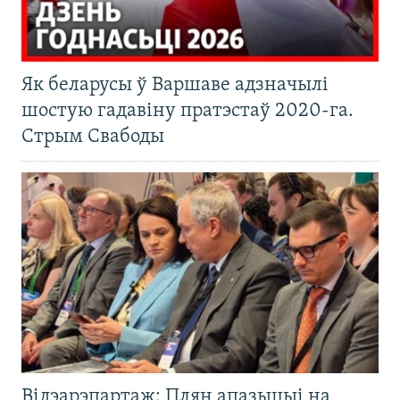
Як беларусы ў Варшаве адзначылі
шостую гадавіну пратэстаў 2020-га.
Стрым Свабоды
Відэарэпартаж: Плян апазыцыі на