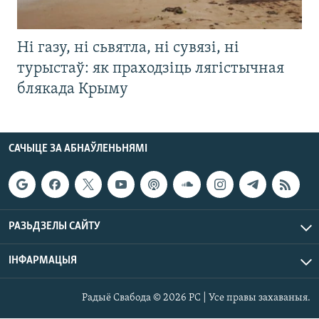
Ні газу, ні сьвятла, ні сувязі, ні
турыстаў: як праходзіць лягістычная
блякада Крыму
САЧЫЦЕ ЗА АБНАЎЛЕНЬНЯМІ
РАЗЬДЗЕЛЫ САЙТУ
ІНФАРМАЦЫЯ
Радыё Свабода © 2026 РС | Усе правы захаваныя.