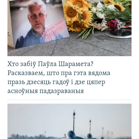
Хто забіў Паўла Шарамета?
Расказваем, што пра гэта вядома
празь дзесяць гадоў і дзе цяпер
асноўныя падазраваныя