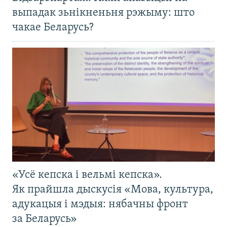
выпадак зьнікненьня рэжыму: што
чакае Беларусь?
«Усё кепска і вельмі кепска».
Як прайшла дыскусія «Мова, культура,
адукацыя і мэдыя: нябачны фронт
за Беларусь»