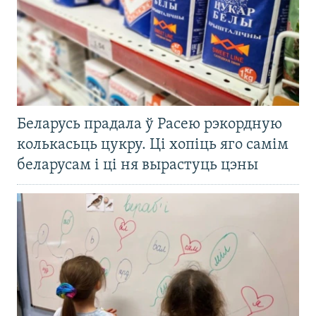
Беларусь прадала ў Расею рэкордную
колькасьць цукру. Ці хопіць яго самім
беларусам і ці ня вырастуць цэны