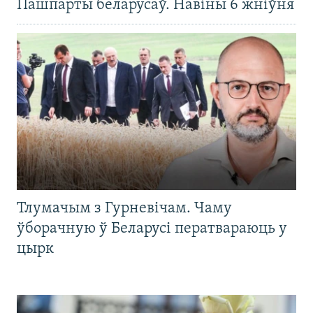
Пашпарты беларусаў. Навіны 6 жніўня
Тлумачым з Гурневічам. Чаму
ўборачную ў Беларусі ператвараюць у
цырк