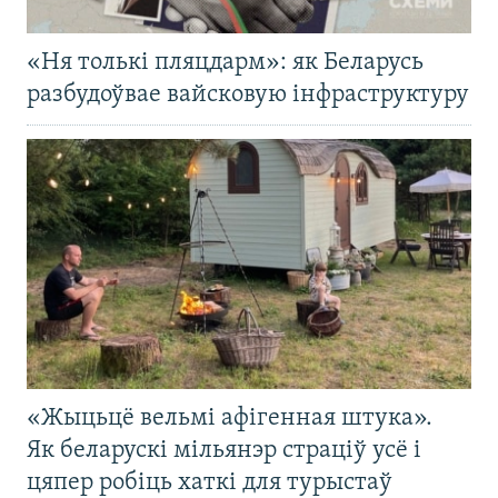
«Ня толькі пляцдарм»: як Беларусь
разбудоўвае вайсковую інфраструктуру
«Жыцьцё вельмі афігенная штука».
Як беларускі мільянэр страціў усё і
цяпер робіць хаткі для турыстаў