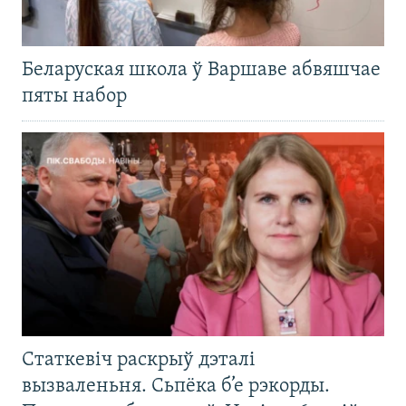
Беларуская школа ў Варшаве абвяшчае
пяты набор
Статкевіч раскрыў дэталі
вызваленьня. Сьпёка б’е рэкорды.