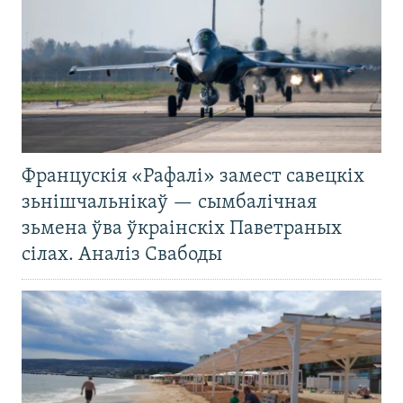
Францускія «Рафалі» замест савецкіх
зьнішчальнікаў — сымбалічная
зьмена ўва ўкраінскіх Паветраных
сілах. Аналіз Свабоды