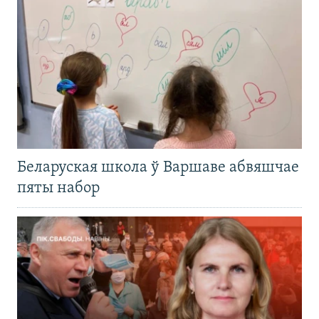
Беларуская школа ў Варшаве абвяшчае
пяты набор