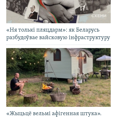
«Ня толькі пляцдарм»: як Беларусь
разбудоўвае вайсковую інфраструктуру
«Жыцьцё вельмі афігенная штука».