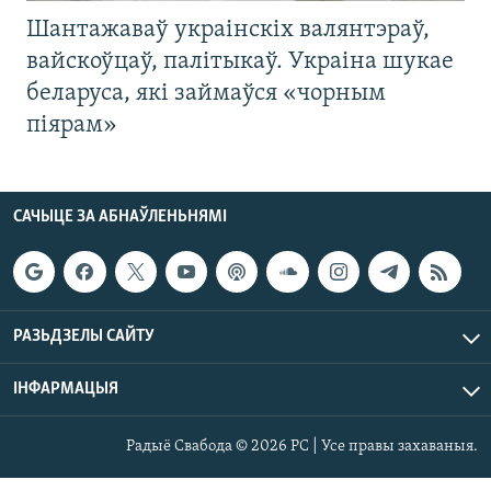
Шантажаваў украінскіх валянтэраў,
вайскоўцаў, палітыкаў. Украіна шукае
беларуса, які займаўся «чорным
піярам»
САЧЫЦЕ ЗА АБНАЎЛЕНЬНЯМІ
РАЗЬДЗЕЛЫ САЙТУ
ІНФАРМАЦЫЯ
Радыё Свабода © 2026 РС | Усе правы захаваныя.