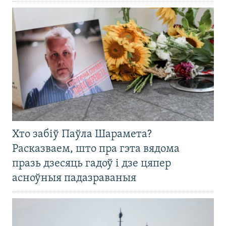
Хто забіў Паўла Шарамета?
Расказваем, што пра гэта вядома
празь дзесяць гадоў і дзе цяпер
асноўныя падазраваныя