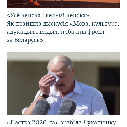
«Усё кепска і вельмі кепска».
Як прайшла дыскусія «Мова, культура,
адукацыя і мэдыя: нябачны фронт
за Беларусь»
«Пастка 2020-га» зрабіла Лукашэнку