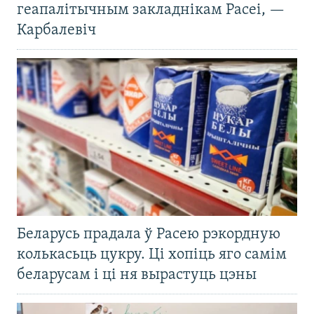
геапалітычным закладнікам Расеі, —
Карбалевіч
Беларусь прадала ў Расею рэкордную
колькасьць цукру. Ці хопіць яго самім
беларусам і ці ня вырастуць цэны