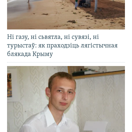
Ні газу, ні сьвятла, ні сувязі, ні
турыстаў: як праходзіць лягістычная
блякада Крыму