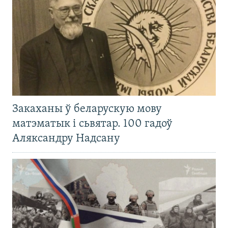
Закаханы ў беларускую мову
матэматык і сьвятар. 100 гадоў
Аляксандру Надсану