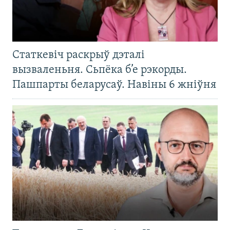
Статкевіч раскрыў дэталі
вызваленьня. Сьпёка б’е рэкорды.
Пашпарты беларусаў. Навіны 6 жніўня