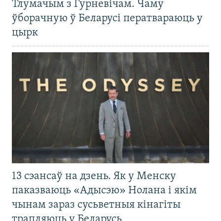
Тлумачым з Гурневічам. Чаму
ўборачную ў Беларусі ператвараюць у
цырк
13 сэансаў на дзень. Як у Менску
паказваюць «Адысэю» Нолана і якім
чынам зараз сусьветныя кінагіты
трапляюць у Беларусь