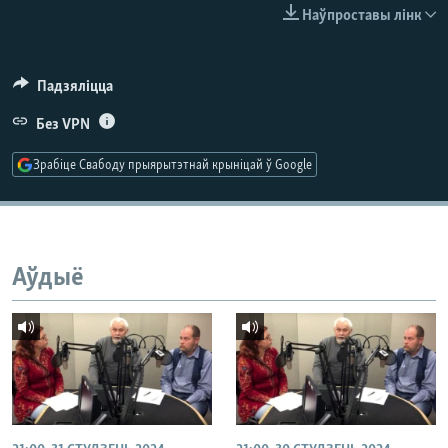
КУЛЬТУРА
МОВА
Наўпроставы лінк
КАЛЯНДАР
НА ХВАЛЯХ СВАБОДЫ
Падзяліцца
Без VPN
Зрабіце Свабоду прыярытэтнай крыніцай ў Google
Аўдыё