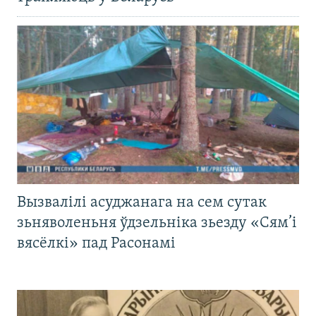
Вызвалілі асуджанага на сем сутак
зьняволеньня ўдзельніка зьезду «Сям’і
вясёлкі» пад Расонамі