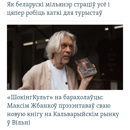
Як беларускі мільянэр страціў усё і
цяпер робіць хаткі для турыстаў
«ШокінгКульт» на барахолаўцы:
Максім Жбанкоў прэзэнтаваў сваю
новую кнігу на Кальварыйскім рынку
ў Вільні