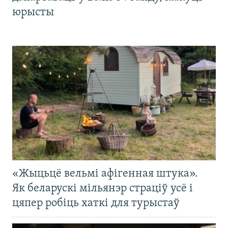
юрысты
«Жыцьцё вельмі афігенная штука».
Як беларускі мільянэр страціў усё і
цяпер робіць хаткі для турыстаў