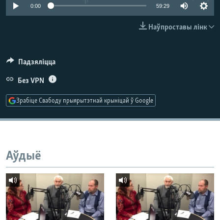
КУЛЬТУРА
МОВА
0:00
59:29
КАЛЯНДАР
НА ХВАЛЯХ СВАБОДЫ
Наўпроставы лінк
Падзяліцца
Без VPN
Зрабіце Свабоду прыярытэтнай крыніцай ў Google
Аўдыё