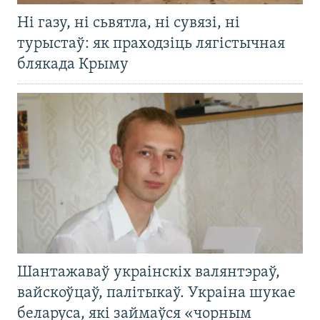
Ні газу, ні сьвятла, ні сувязі, ні
турыстаў: як праходзіць лягістычная
блякада Крыму
Шантажаваў украінскіх валянтэраў,
вайскоўцаў, палітыкаў. Украіна шукае
беларуса, які займаўся «чорным