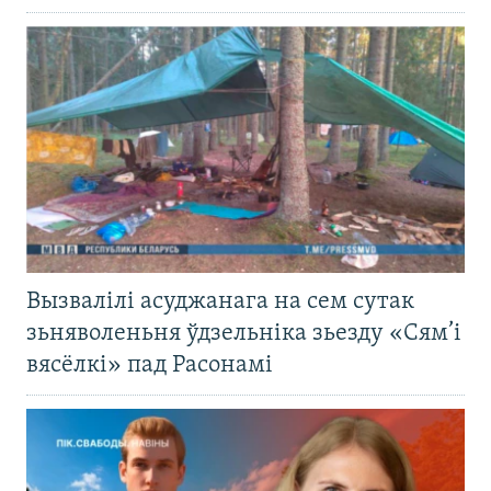
Вызвалілі асуджанага на сем сутак
зьняволеньня ўдзельніка зьезду «Сям’і
вясёлкі» пад Расонамі