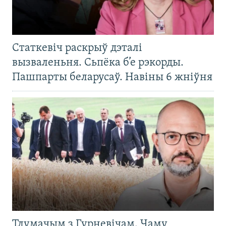
Статкевіч раскрыў дэталі
вызваленьня. Сьпёка б’е рэкорды.
Пашпарты беларусаў. Навіны 6 жніўня
Тлумачым з Гурневічам. Чаму