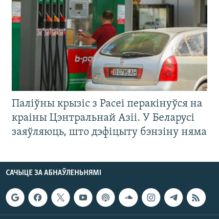
Паліўны крызіс з Расеі перакінуўся на
краіны Цэнтральнай Азіі. У Беларусі
заяўляюць, што дэфіцыту бэнзіну няма
САЧЫЦЕ ЗА АБНАЎЛЕНЬНЯМІ