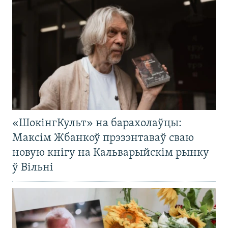
«ШокінгКульт» на барахолаўцы:
Максім Жбанкоў прэзэнтаваў сваю
новую кнігу на Кальварыйскім рынку
ў Вільні