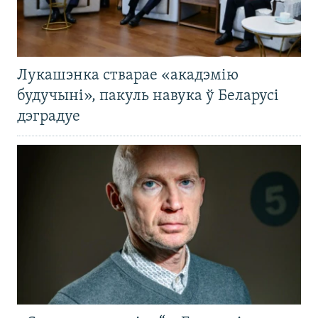
Лукашэнка стварае «акадэмію
будучыні», пакуль навука ў Беларусі
дэградуе