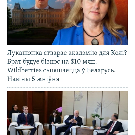
Лукашэнка стварае акадэмію для Колі?
Брат будуе бізнэс на $10 млн.
Wildberries сьпяшаецца ў Беларусь.
Навіны 5 жніўня