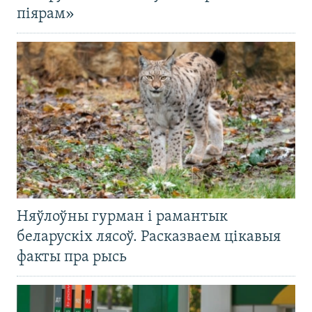
піярам»
Няўлоўны гурман і рамантык
беларускіх лясоў. Расказваем цікавыя
факты пра рысь