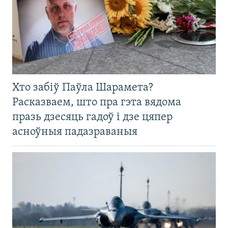
Хто забіў Паўла Шарамета?
Расказваем, што пра гэта вядома
празь дзесяць гадоў і дзе цяпер
асноўныя падазраваныя