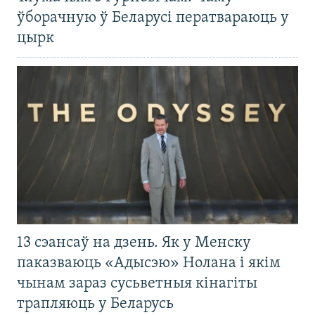
ўборачную ў Беларусі ператвараюць у
цырк
13 сэансаў на дзень. Як у Менску
паказваюць «Адысэю» Нолана і якім
чынам зараз сусьветныя кінагіты
трапляюць у Беларусь