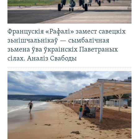
Францускія «Рафалі» замест савецкіх
зьнішчальнікаў — сымбалічная
зьмена ўва ўкраінскіх Паветраных
сілах. Аналіз Свабоды