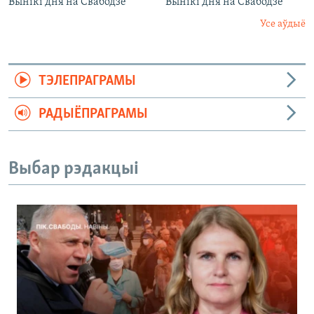
Вынікі дня на Свабодзе
Вынікі дня на Свабодзе
Усе аўдыё
ТЭЛЕПРАГРАМЫ
РАДЫЁПРАГРАМЫ
Выбар рэдакцыі