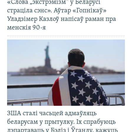
«Слова „экстрэмізм“ у Беларусі
страціла сэнс». Аўтар «Гопнікаў»
Уладзімер Казлоў напісаў раман пра
менскія 90-я
ЗША сталі часьцей адмаўляць
беларусам у прытулку. Іх спрабуюць
дэпартаваць у Бэліз і Ўганду, кажуць