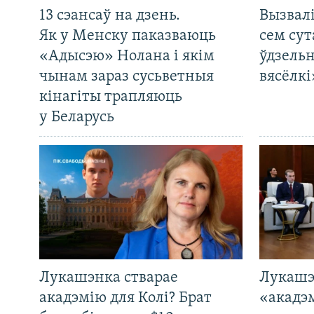
13 сэансаў на дзень.
Вызвалі
Як у Менску паказваюць
сем сут
«Адысэю» Нолана і якім
ўдзельн
чынам зараз сусьветныя
вясёлкі
кінагіты трапляюць
у Беларусь
Лукашэнка стварае
Лукашэ
акадэмію для Колі? Брат
«акадэ