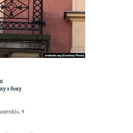
лі
ку з боку
szenki», 9