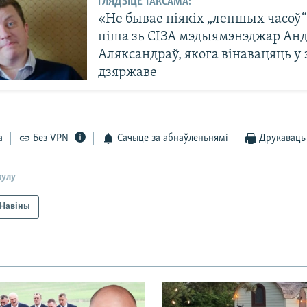
ГЛЯДЗІЦЕ ТАКСАМА:
«Не бывае ніякіх „лепшых часоў“
піша зь СІЗА мэдыямэнэджар Ан
Аляксандраў, якога вінавацяць у 
дзяржаве
а
Без VPN
Сачыце за абнаўленьнямі
Друкаваць
кулу
Навіны