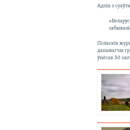
Адзін з суаўт
«Беларус
забывалі
Польскія жур
дапамагчы гр
ўнёсак 50 зло