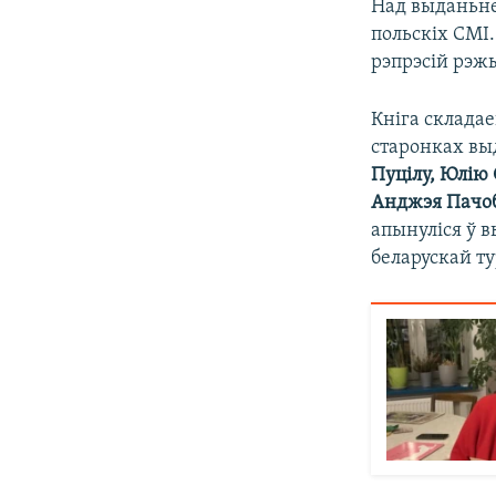
Над выданьне
польскіх СМІ.
рэпрэсій рэж
Кніга складае
старонках вы
Пуцілу, Юлію 
Анджэя Пачобу
апынуліся ў в
беларускай т