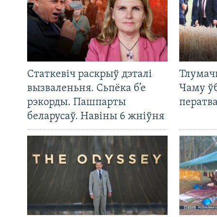
Статкевіч раскрыў дэталі
Тлумач
вызваленьня. Сьпёка б’е
Чаму ў
рэкорды. Пашпарты
ператв
беларусаў. Навіны 6 жніўня