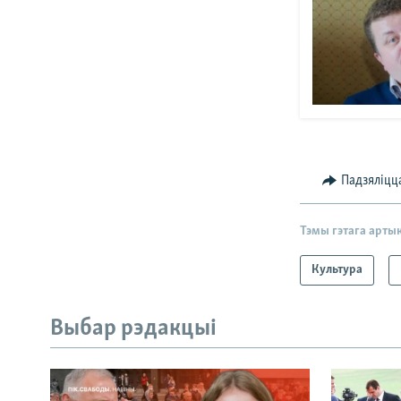
Падзяліцц
Тэмы гэтага арты
Культура
Выбар рэдакцыі