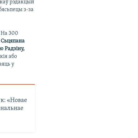
ткаў рэдакцый
ебясьпецы з-за
 На 300
 Сьцяпана
ю Радзіну,
кія або
зяць у
к: «Новае
энальнае