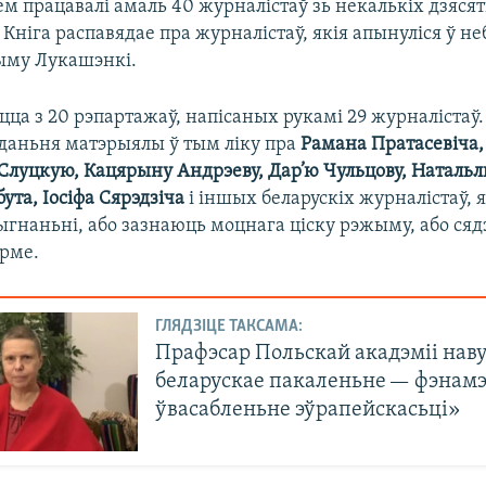
м працавалі амаль 40 журналістаў зь некалькіх дзяся
 Кніга распавядае пра журналістаў, якія апынуліся ў н
ыму Лукашэнкі.
цца з 20 рэпартажаў, напісаных рукамі 29 журналістаў.
даньня матэрыялы ў тым ліку пра
Рамана Пратасевіча,
Слуцкую, Кацярыну Андрэеву, Дар’ю Чульцову, Натальл
та, Іосіфа Сярэдзіча
і іншых беларускіх журналістаў, я
ыгнаньні, або зазнаюць моцнага ціску рэжыму, або сяд
урме.
ГЛЯДЗІЦЕ ТАКСАМА:
Прафэсар Польскай акадэміі наву
беларускае пакаленьне — фэнам
ўвасабленьне эўрапейскасьці»