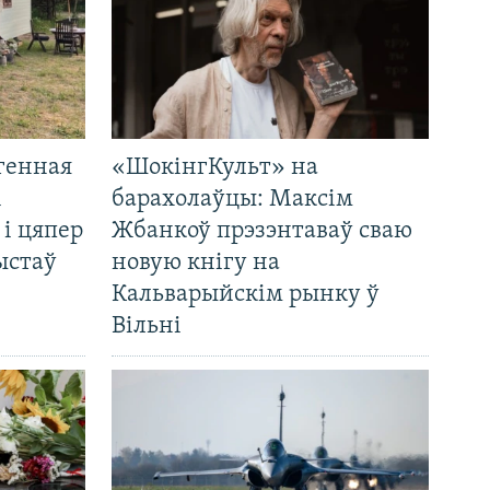
генная
«ШокінгКульт» на
і
барахолаўцы: Максім
 і цяпер
Жбанкоў прэзэнтаваў сваю
ыстаў
новую кнігу на
Кальварыйскім рынку ў
Вільні