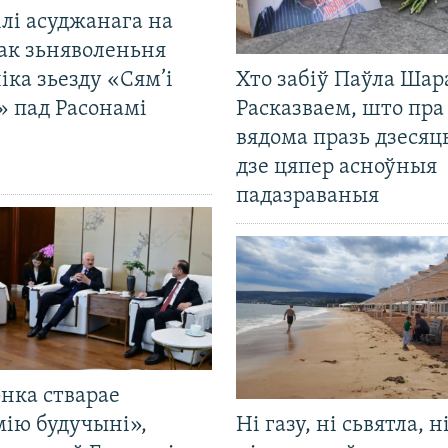
лі асуджанага на
ак зьняволеньня
іка зьезду «Сям’і
Хто забіў Паўла Шар
» пад Расонамі
Расказваем, што пра
вядома празь дзесяць
дзе цяпер асноўныя
падазраваныя
нка стварае
мію будучыні»,
Ні газу, ні сьвятла, н