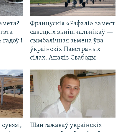
амета?
Францускія «Рафалі» замест
 гэта
савецкіх зьнішчальнікаў —
 гадоў і
сымбалічная зьмена ўва
ўкраінскіх Паветраных
сілах. Аналіз Свабоды
і сувязі,
Шантажаваў украінскіх