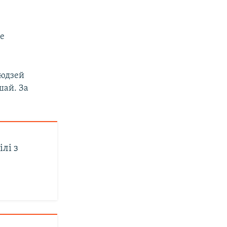
не
людзей
ай. За
лі з