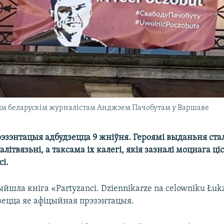
ным беларускім журналістам Анджэем Пачобутам у Варшаве
эзэнтацыя адбудзецца 9 жніўня. Героямі выданьня ста
літвязьні, а таксама іх калегі, якія зазналі моцнага ціс
сі.
шла кніга «Partyzanci. Dziennikarze na celowniku Łuka
зецца яе афіцыйная прэзэнтацыя.