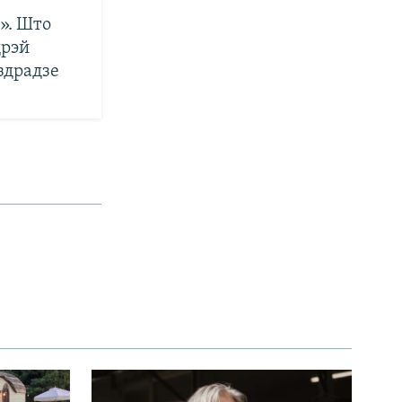
». Што
дрэй
здрадзе