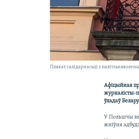
Плякат салідарнасьці з палітзьняволе
Афіцыйная пр
журналісты-па
ўладаў Белару
У Польшчы вый
жніўня адбуд