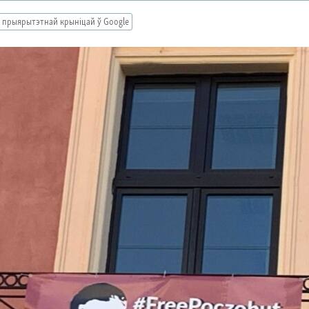
 прыярытэтнай крыніцай ў Google