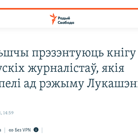
ьшчы прэзэнтуюць кнігу
скіх журналістаў, якія
пелі ад рэжыму Лукашэн
, 14:59
а
Без VPN