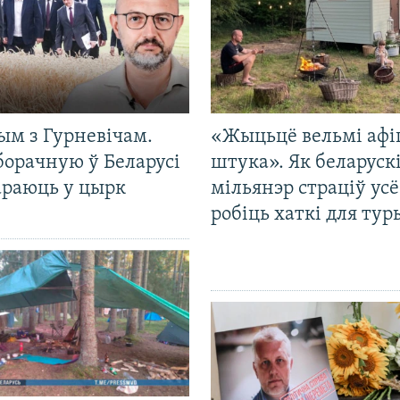
ым з Гурневічам.
«Жыцьцё вельмі афі
борачную ў Беларусі
штука». Як беларуск
араюць у цырк
мільянэр страціў усё
робіць хаткі для тур