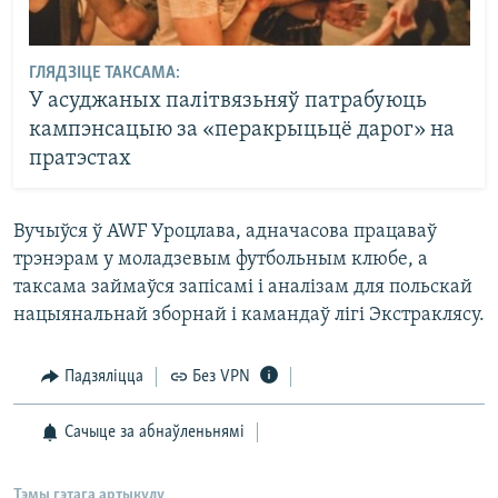
ГЛЯДЗІЦЕ ТАКСАМА:
У асуджаных палітвязьняў патрабуюць
кампэнсацыю за «перакрыцьцё дарог» на
пратэстах
Вучыўся ў AWF Уроцлава, адначасова працаваў
трэнэрам у моладзевым футбольным клюбе, а
таксама займаўся запісамі і аналізам для польскай
нацыянальнай зборнай і камандаў лігі Экстраклясу.
Падзяліцца
Без VPN
Сачыце за абнаўленьнямі
Тэмы гэтага артыкулу