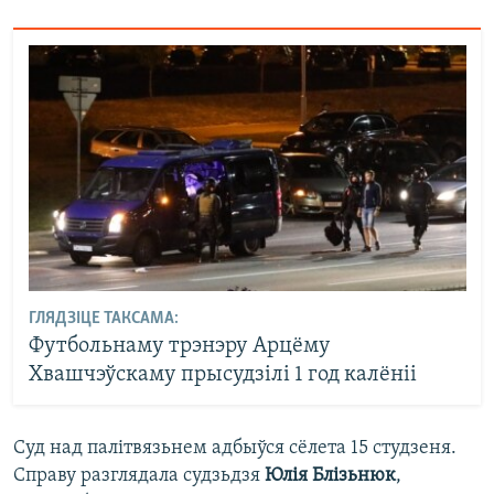
ГЛЯДЗІЦЕ ТАКСАМА:
Футбольнаму трэнэру Арцёму
Хвашчэўскаму прысудзілі 1 год калёніі
Суд над палітвязьнем адбыўся сёлета 15 студзеня.
Справу разглядала судзьдзя
Юлія Блізьнюк
,