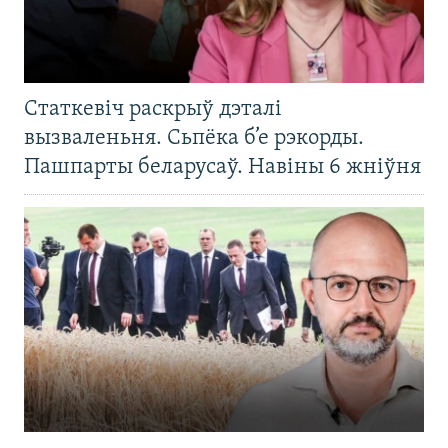
Статкевіч раскрыў дэталі
вызваленьня. Сьпёка б’е рэкорды.
Пашпарты беларусаў. Навіны 6 жніўня