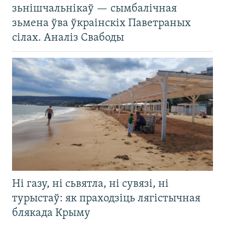
зьнішчальнікаў — сымбалічная
зьмена ўва ўкраінскіх Паветраных
сілах. Аналіз Свабоды
Ні газу, ні сьвятла, ні сувязі, ні
турыстаў: як праходзіць лягістычная
блякада Крыму