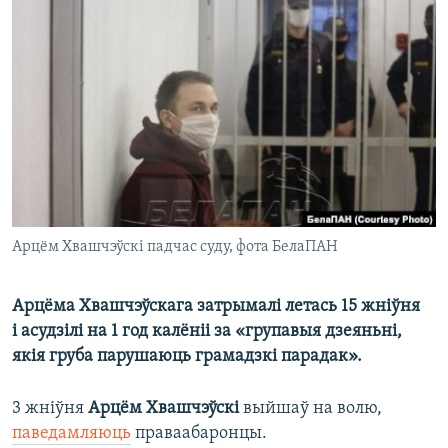
КУЛЬТУРА
МОВА
КАЛЯНДАР
НА ХВАЛЯХ СВАБОДЫ
Арцём Хвашчэўскі падчас суду, фота БелаПАН
Арцёма Хвашчэўскага затрымалі летась 15 жніўня
і асудзілі на 1 год калёніі за «групавыя дзеяньні,
якія груба парушаюць грамадзкі парадак».
3 жніўня
Арцём Хвашчэўскі
выйшаў на волю,
паведамляюць
праваабаронцы.