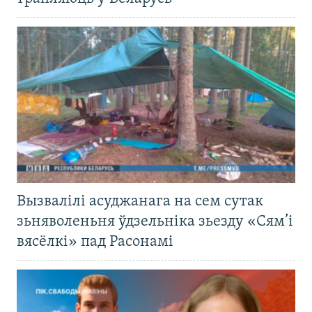
Вызвалілі асуджанага на сем сутак
зьняволеньня ўдзельніка зьезду «Сям’і
вясёлкі» пад Расонамі