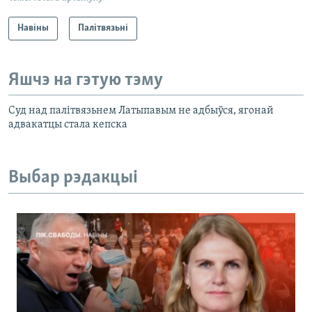
Навіны
Палітвязьні
Яшчэ на гэтую тэму
Суд над палітвязьнем Латыпавым не адбыўся, ягонай
адвакатцы стала кепска
Выбар рэдакцыі