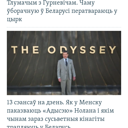
Тлумачым з Гурневічам. Чаму
ўборачную ў Беларусі ператвараюць у
цырк
13 сэансаў на дзень. Як у Менску
паказваюць «Адысэю» Нолана і якім
чынам зараз сусьветныя кінагіты
трапляюць у Беларусь