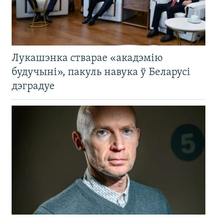
Лукашэнка стварае «акадэмію
будучыні», пакуль навука ў Беларусі
дэградуе