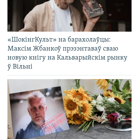
«ШокінгКульт» на барахолаўцы:
Максім Жбанкоў прэзэнтаваў сваю
новую кнігу на Кальварыйскім рынку
ў Вільні