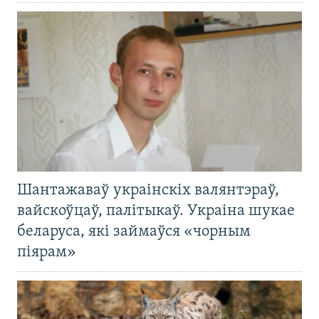
Шантажаваў украінскіх валянтэраў,
вайскоўцаў, палітыкаў. Украіна шукае
беларуса, які займаўся «чорным
піярам»