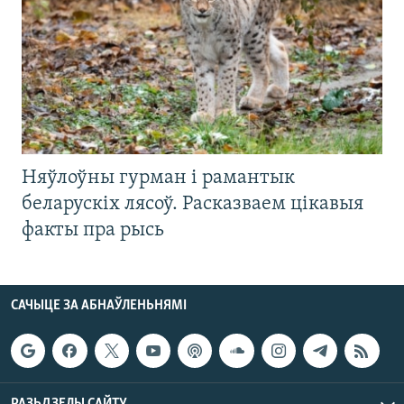
Няўлоўны гурман і рамантык
беларускіх лясоў. Расказваем цікавыя
факты пра рысь
САЧЫЦЕ ЗА АБНАЎЛЕНЬНЯМІ
РАЗЬДЗЕЛЫ САЙТУ