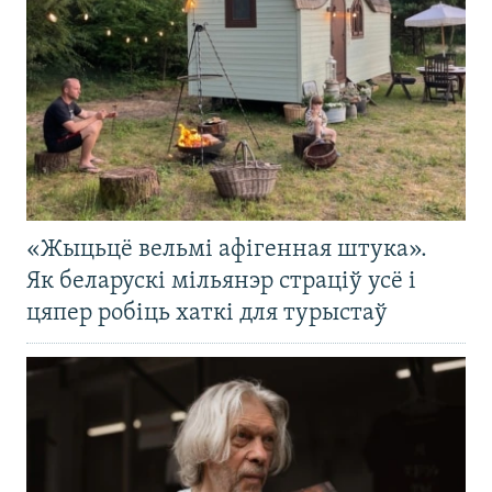
«Жыцьцё вельмі афігенная штука».
Як беларускі мільянэр страціў усё і
цяпер робіць хаткі для турыстаў