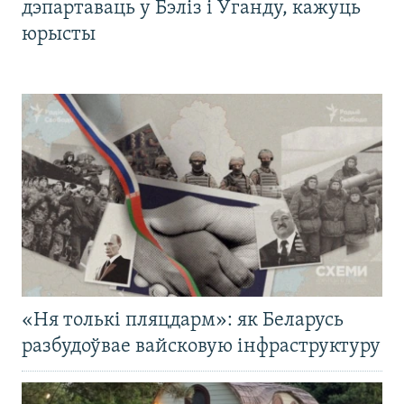
дэпартаваць у Бэліз і Ўганду, кажуць
юрысты
«Ня толькі пляцдарм»: як Беларусь
разбудоўвае вайсковую інфраструктуру