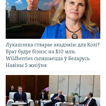
Лукашэнка стварае акадэмію для Колі?
Брат будуе бізнэс на $10 млн.
Wildberries сьпяшаецца ў Беларусь.
Навіны 5 жніўня