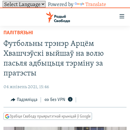
Powered by
Translate
Лінкі
ўнівэрсальнага
доступу
ПАЛІТВЯЗЬНІ
НАВІНЫ
Перайсьці
Футбольны трэнэр Арцём
да
ТОЛЬКІ НА СВАБОДЗЕ
УСЕ НАВІНЫ
Хвашчэўскі выйшаў на волю
галоўнага
СУВЯЗЬ
ВІДЭА І ФОТА
ТЭСТЫ
зьместу
пасьля адбыцьця тэрміну за
Перайсьці
ПАДПІСАЦЦА
ЛЮДЗІ
БЛОГІ
АБЫСЬЦІ БЛЯКАВАНЬНЕ
пратэсты
да
ПАЛІТЫКА
ГІСТОРЫЯ НА СВАБОДЗЕ
ПАДЗЯЛІЦЦА ІНФАРМАЦЫЯЙ
RSS
галоўнай
САЧЫЦЕ ЗА АБНАЎЛЕНЬНЯМІ
04 жнівень 2021, 15:46
навігацыі
ЭКАНОМІКА
ПАДКАСТЫ
ПАДКАСТЫ
Перайсьці
Падзяліцца
Без VPN
ВАЙНА
КНІГІ
FACEBOOK
да
БЕЛАРУСЫ НА ВАЙНЕ
АЎДЫЁКНІГІ
TWITTER
пошуку
Зрабіце Свабоду прыярытэтнай крыніцай ў Google
ПАЛІТВЯЗЬНІ
PREMIUM
Усе сайты РС/РСЭ