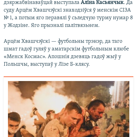
дзяржабвінаваўцай выступала
Аліна Касьянчык
. Да
суду Арцём Хвашчэўскі знаходзіўся ў менскім СІЗА
№ 1, а потым яго перавялі ў сьледчую турму нумар 8
у Жодзіне. Яго прызналі палітвязьнем.
Арцём Хвашчэўскі — футбольны трэнэр, да таго
шмат гадоў гуляў у аматарскім футбольным клюбе
«Менск Космас». Апошнія дзевяць гадоў жыў у
Польшчы, выступаў у Лізе Б-клясу.