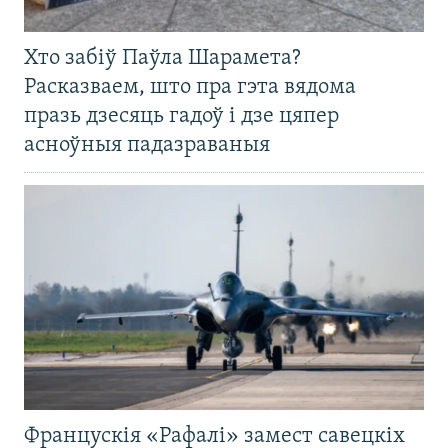
Хто забіў Паўла Шарамета?
Расказваем, што пра гэта вядома
празь дзесяць гадоў і дзе цяпер
асноўныя падазраваныя
Францускія «Рафалі» замест савецкіх