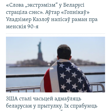
«Слова „экстрэмізм“ у Беларусі
страціла сэнс». Аўтар «Гопнікаў»
Уладзімер Казлоў напісаў раман пра
менскія 90-я
ЗША сталі часьцей адмаўляць
беларусам у прытулку. Іх спрабуюць