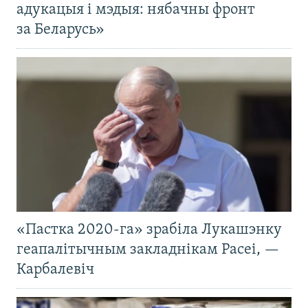
адукацыя і мэдыя: нябачны фронт
за Беларусь»
«Пастка 2020-га» зрабіла Лукашэнку
геапалітычным закладнікам Расеі, —
Карбалевіч