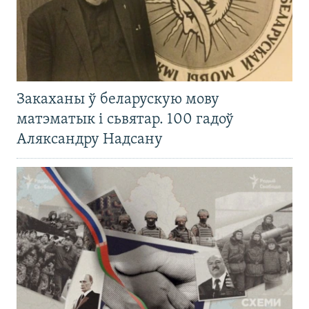
Закаханы ў беларускую мову
матэматык і сьвятар. 100 гадоў
Аляксандру Надсану