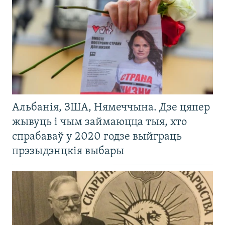
Альбанія, ЗША, Нямеччына. Дзе цяпер
жывуць і чым займаюцца тыя, хто
спрабаваў у 2020 годзе выйграць
прэзыдэнцкія выбары