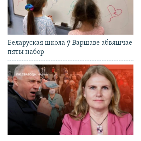
Беларуская школа ў Варшаве абвяшчае
пяты набор