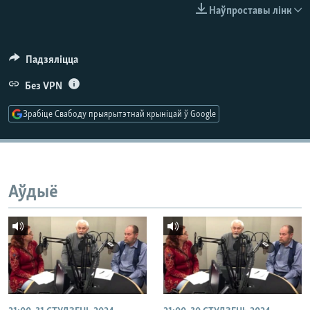
КУЛЬТУРА
МОВА
Наўпроставы лінк
КАЛЯНДАР
НА ХВАЛЯХ СВАБОДЫ
Падзяліцца
Без VPN
Зрабіце Свабоду прыярытэтнай крыніцай ў Google
Аўдыё