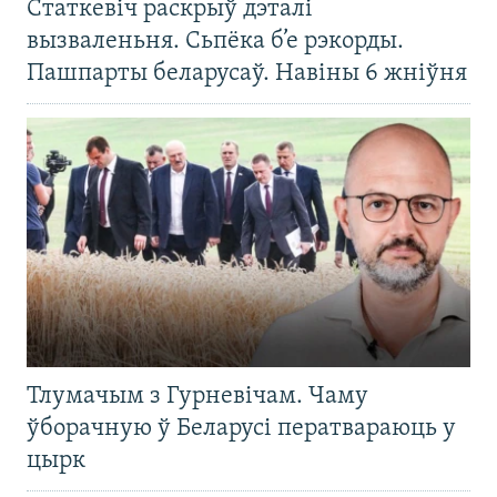
Статкевіч раскрыў дэталі
вызваленьня. Сьпёка б’е рэкорды.
Пашпарты беларусаў. Навіны 6 жніўня
Тлумачым з Гурневічам. Чаму
ўборачную ў Беларусі ператвараюць у
цырк