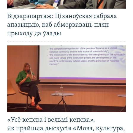
Відэарэпартаж: Ціханоўская сабрала
апазыцыю, каб абмеркаваць плян
прыходу да ўлады
«Усё кепска і вельмі кепска».
Як прайшла дыскусія «Мова, культура,