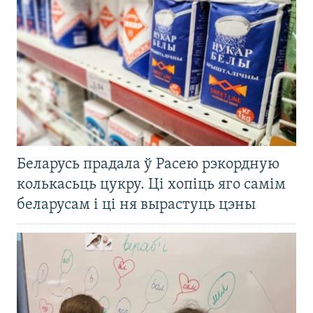
Беларусь прадала ў Расею рэкордную
колькасьць цукру. Ці хопіць яго самім
беларусам і ці ня вырастуць цэны