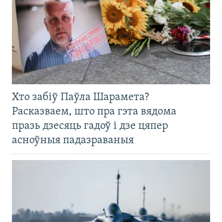
Хто забіў Паўла Шарамета?
Расказваем, што пра гэта вядома
празь дзесяць гадоў і дзе цяпер
асноўныя падазраваныя