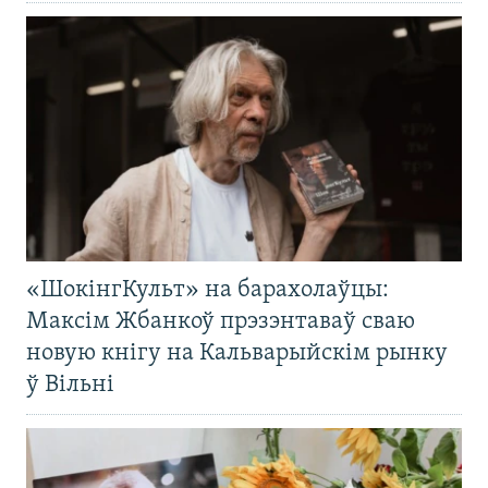
«ШокінгКульт» на барахолаўцы:
Максім Жбанкоў прэзэнтаваў сваю
новую кнігу на Кальварыйскім рынку
ў Вільні