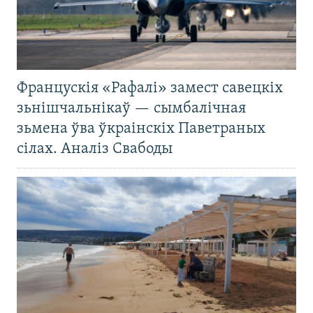
Францускія «Рафалі» замест савецкіх
зьнішчальнікаў — сымбалічная
зьмена ўва ўкраінскіх Паветраных
сілах. Аналіз Свабоды