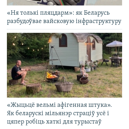
«Ня толькі пляцдарм»: як Беларусь
разбудоўвае вайсковую інфраструктуру
«Жыцьцё вельмі афігенная штука».
Як беларускі мільянэр страціў усё і
цяпер робіць хаткі для турыстаў