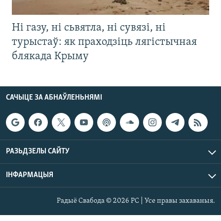
Ні газу, ні сьвятла, ні сувязі, ні
турыстаў: як праходзіць лягістычная
блякада Крыму
САЧЫЦЕ ЗА АБНАЎЛЕНЬНЯМІ
РАЗЬДЗЕЛЫ САЙТУ
ІНФАРМАЦЫЯ
Радыё Свабода © 2026 РС | Усе правы захаваныя.