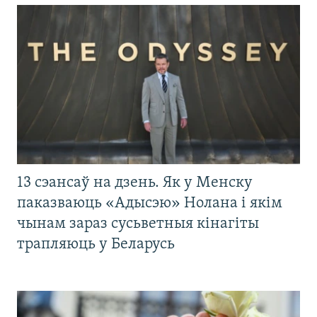
13 сэансаў на дзень. Як у Менску
паказваюць «Адысэю» Нолана і якім
чынам зараз сусьветныя кінагіты
трапляюць у Беларусь