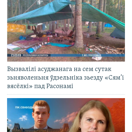
Вызвалілі асуджанага на сем сутак
зьняволеньня ўдзельніка зьезду «Сям’і
вясёлкі» пад Расонамі