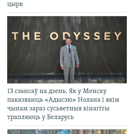
цырк
13 сэансаў на дзень. Як у Менску
паказваюць «Адысэю» Нолана і якім
чынам зараз сусьветныя кінагіты
трапляюць у Беларусь