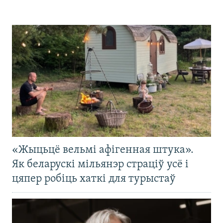
«Жыцьцё вельмі афігенная штука».
Як беларускі мільянэр страціў усё і
цяпер робіць хаткі для турыстаў