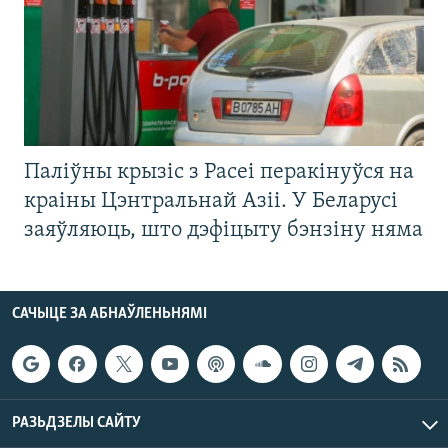
Паліўны крызіс з Расеі перакінуўся на
краіны Цэнтральнай Азіі. У Беларусі
заяўляюць, што дэфіцыту бэнзіну няма
САЧЫЦЕ ЗА АБНАЎЛЕНЬНЯМІ
РАЗЬДЗЕЛЫ САЙТУ