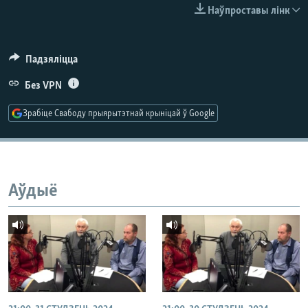
КУЛЬТУРА
МОВА
Наўпроставы лінк
КАЛЯНДАР
НА ХВАЛЯХ СВАБОДЫ
Падзяліцца
Без VPN
Зрабіце Свабоду прыярытэтнай крыніцай ў Google
Аўдыё