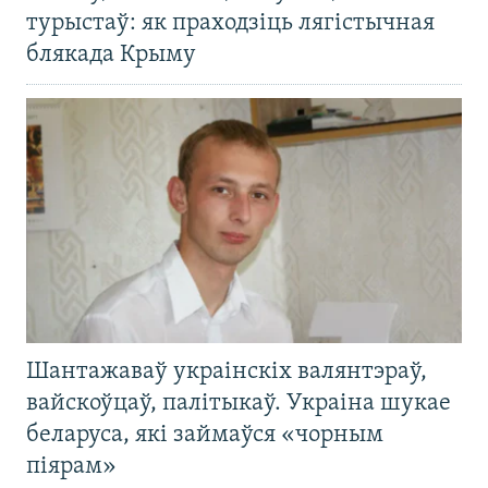
турыстаў: як праходзіць лягістычная
блякада Крыму
Шантажаваў украінскіх валянтэраў,
вайскоўцаў, палітыкаў. Украіна шукае
беларуса, які займаўся «чорным
піярам»