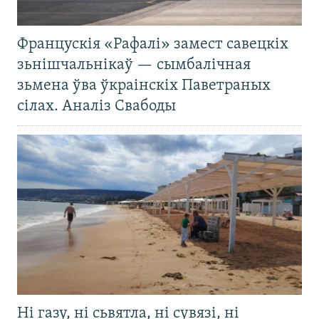
Францускія «Рафалі» замест савецкіх
зьнішчальнікаў — сымбалічная
зьмена ўва ўкраінскіх Паветраных
сілах. Аналіз Свабоды
Ні газу, ні сьвятла, ні сувязі, ні