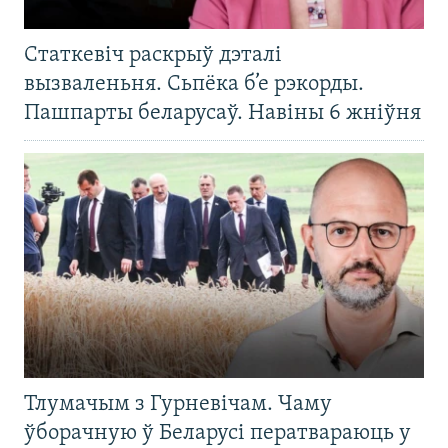
Статкевіч раскрыў дэталі
вызваленьня. Сьпёка б’е рэкорды.
Пашпарты беларусаў. Навіны 6 жніўня
Тлумачым з Гурневічам. Чаму
ўборачную ў Беларусі ператвараюць у