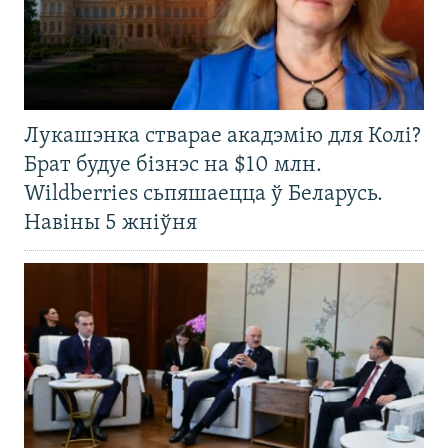
Лукашэнка стварае акадэмію для Колі?
Брат будуе бізнэс на $10 млн.
Wildberries сьпяшаецца ў Беларусь.
Навіны 5 жніўня