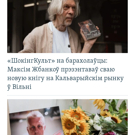
«ШокінгКульт» на барахолаўцы:
Максім Жбанкоў прэзэнтаваў сваю
новую кнігу на Кальварыйскім рынку
ў Вільні