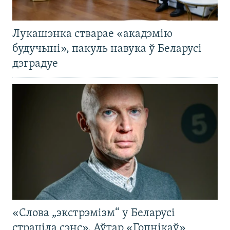
Лукашэнка стварае «акадэмію
будучыні», пакуль навука ў Беларусі
дэградуе
«Слова „экстрэмізм“ у Беларусі
страціла сэнс». Аўтар «Гопнікаў»