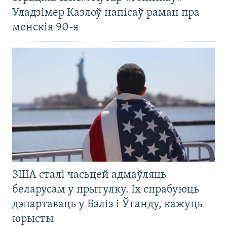
Уладзімер Казлоў напісаў раман пра
менскія 90-я
ЗША сталі часьцей адмаўляць
беларусам у прытулку. Іх спрабуюць
дэпартаваць у Бэліз і Ўганду, кажуць
юрысты