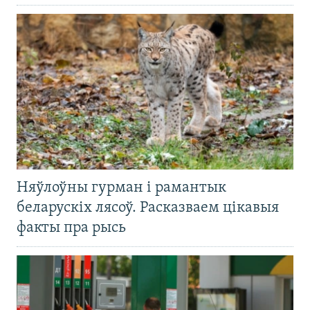
Няўлоўны гурман і рамантык
беларускіх лясоў. Расказваем цікавыя
факты пра рысь