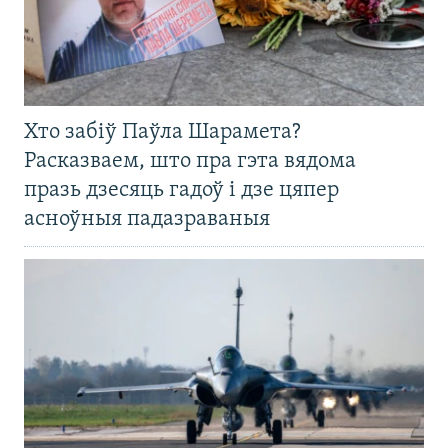
Хто забіў Паўла Шарамета?
Расказваем, што пра гэта вядома
празь дзесяць гадоў і дзе цяпер
асноўныя падазраваныя