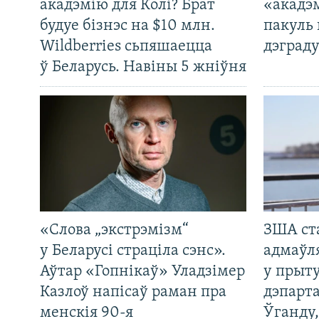
акадэмію для Колі? Брат
«акадэ
будуе бізнэс на $10 млн.
пакуль 
Wildberries сьпяшаецца
дэграду
ў Беларусь. Навіны 5 жніўня
«Слова „экстрэмізм“
ЗША ст
у Беларусі страціла сэнс».
адмаўл
Аўтар «Гопнікаў» Уладзімер
у прыту
Казлоў напісаў раман пра
дэпарта
менскія 90-я
Ўганду