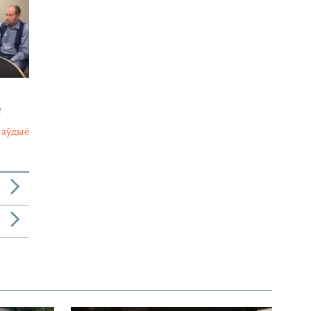
е
 аўдыё