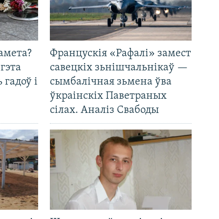
амета?
Францускія «Рафалі» замест
 гэта
савецкіх зьнішчальнікаў —
 гадоў і
сымбалічная зьмена ўва
ўкраінскіх Паветраных
сілах. Аналіз Свабоды