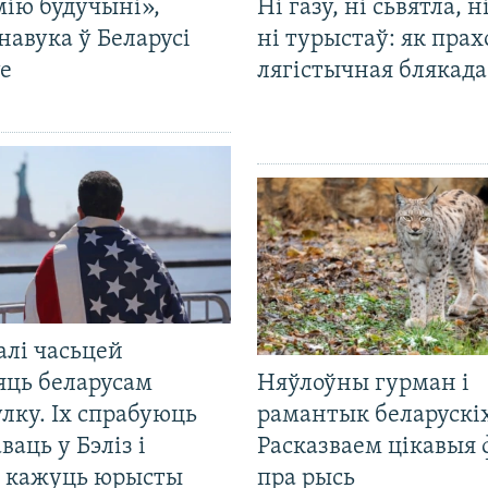
мію будучыні»,
Ні газу, ні сьвятла, н
навука ў Беларусі
ні турыстаў: як прах
е
лягістычная блякад
алі часьцей
яць беларусам
Няўлоўны гурман і
лку. Іх спрабуюць
рамантык беларускіх
ваць у Бэліз і
Расказваем цікавыя
, кажуць юрысты
пра рысь