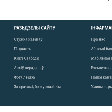
РАЗЬДЗЕЛЫ САЙТУ
ІНФАРМ
Стужка навінаў
Пра нас
Падкасты
Абысьці бл
Кнігі Свабоды
Мабільная 
Архіў перадачаў
Бясьпечная
Фота / відэа
Нашы кант
САЧЫЦЕ ЗА АБНАЎЛЕНЬНЯМІ
За кратамі, бо журналісты
Умовы кар