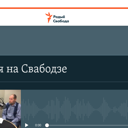
я на Свабодзе
No media source currently avail
0:00