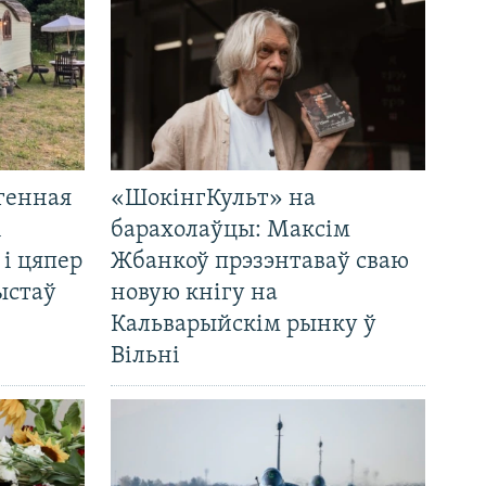
генная
«ШокінгКульт» на
і
барахолаўцы: Максім
 і цяпер
Жбанкоў прэзэнтаваў сваю
ыстаў
новую кнігу на
Кальварыйскім рынку ў
Вільні