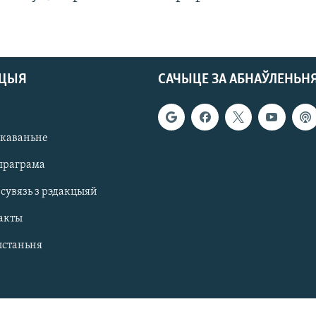
АЦЫЯ
САЧЫЦЕ ЗА АБНАЎЛЕНЬН
якаваньне
праграма
 сувязь з рэдакцыяй
акты
ыстаньня