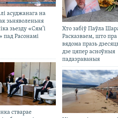
лі асуджанага на
ак зьняволеньня
іка зьезду «Сям’і
Хто забіў Паўла Шар
» пад Расонамі
Расказваем, што пра
вядома празь дзесяць
дзе цяпер асноўныя
падазраваныя
нка стварае