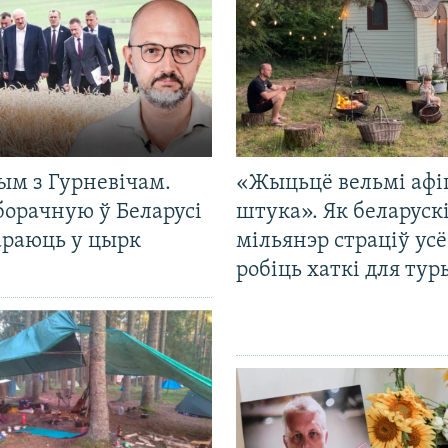
ым з Гурневічам.
«Жыцьцё вельмі афі
борачную ў Беларусі
штука». Як беларуск
араюць у цырк
мільянэр страціў усё
робіць хаткі для тур