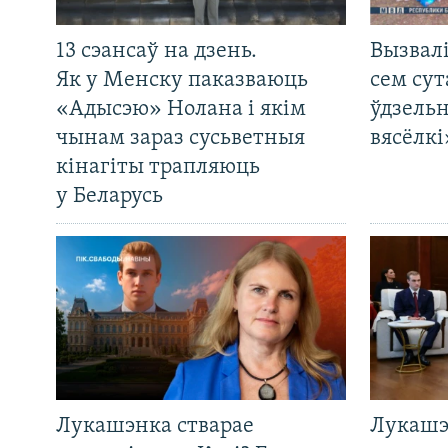
13 сэансаў на дзень.
Вызвалі
Як у Менску паказваюць
сем сут
«Адысэю» Нолана і якім
ўдзельн
чынам зараз сусьветныя
вясёлкі
кінагіты трапляюць
у Беларусь
Лукашэнка стварае
Лукашэ