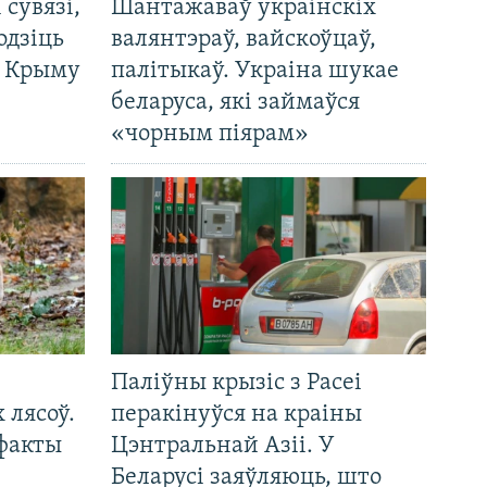
і сувязі,
Шантажаваў украінскіх
одзіць
валянтэраў, вайскоўцаў,
а Крыму
палітыкаў. Украіна шукае
беларуса, які займаўся
«чорным піярам»
Паліўны крызіс з Расеі
 лясоў.
перакінуўся на краіны
 факты
Цэнтральнай Азіі. У
Беларусі заяўляюць, што