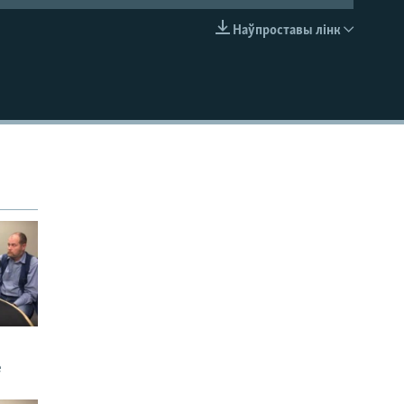
Наўпроставы лінк
EMBED
е