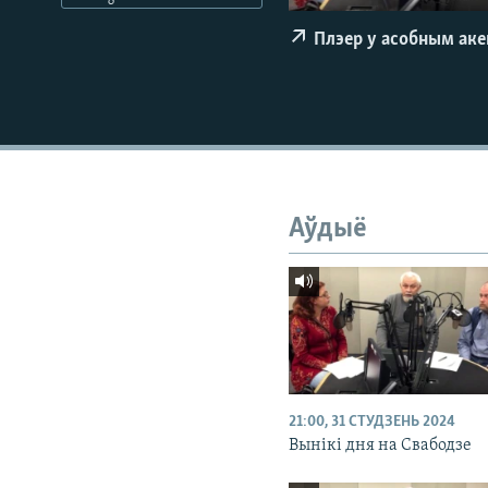
КАЛЯНДАР
НА ХВАЛЯХ СВАБОДЫ
Плэер у асобным ак
Аўдыё
21:00, 31 СТУДЗЕНЬ 2024
Вынікі дня на Свабодзе