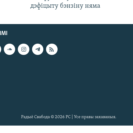
дэфіцыту бэнзіну няма
ЯМІ
Радыё Свабода © 2026 РС | Усе правы захаваныя.