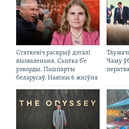
Статкевіч раскрыў дэталі
Тлумач
вызваленьня. Сьпёка б’е
Чаму ў
рэкорды. Пашпарты
ператв
беларусаў. Навіны 6 жніўня