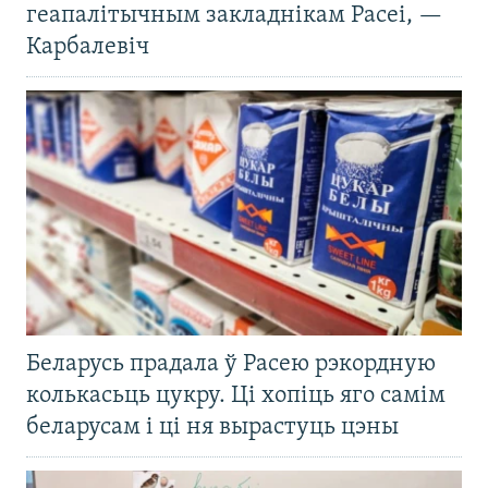
геапалітычным закладнікам Расеі, —
Карбалевіч
Беларусь прадала ў Расею рэкордную
колькасьць цукру. Ці хопіць яго самім
беларусам і ці ня вырастуць цэны