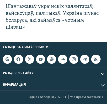
Шантажаваў украінскіх валянтэраў,
вайскоўцаў, палітыкаў. Украіна шукае
беларуса, які займаўся «чорным
піярам»
САЧЫЦЕ ЗА АБНАЎЛЕНЬНЯМІ
РАЗЬДЗЕЛЫ САЙТУ
ІНФАРМАЦЫЯ
Радыё Свабода © 2026 РС | Усе правы захаваныя.