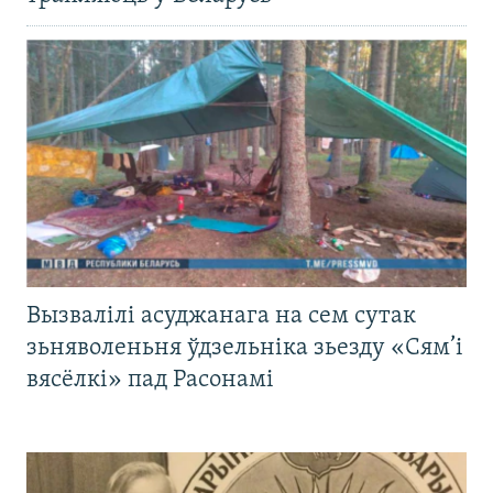
Вызвалілі асуджанага на сем сутак
зьняволеньня ўдзельніка зьезду «Сям’і
вясёлкі» пад Расонамі