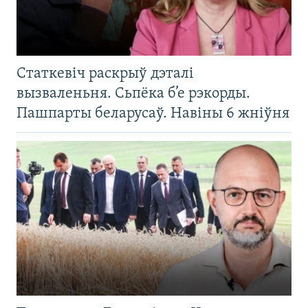
Статкевіч раскрыў дэталі
вызваленьня. Сьпёка б’е рэкорды.
Пашпарты беларусаў. Навіны 6 жніўня