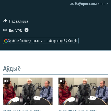
КУЛЬТУРА
МОВА
Наўпроставы лінк
КАЛЯНДАР
НА ХВАЛЯХ СВАБОДЫ
Падзяліцца
Без VPN
Зрабіце Свабоду прыярытэтнай крыніцай ў Google
Аўдыё