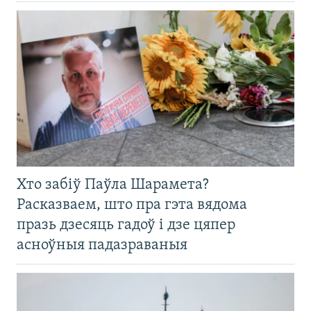
Хто забіў Паўла Шарамета?
Расказваем, што пра гэта вядома
празь дзесяць гадоў і дзе цяпер
асноўныя падазраваныя