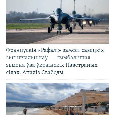
Францускія «Рафалі» замест савецкіх
зьнішчальнікаў — сымбалічная
зьмена ўва ўкраінскіх Паветраных
сілах. Аналіз Свабоды