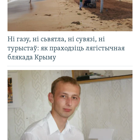
Ні газу, ні сьвятла, ні сувязі, ні
турыстаў: як праходзіць лягістычная
блякада Крыму