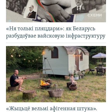
«Ня толькі пляцдарм»: як Беларусь
разбудоўвае вайсковую інфраструктуру
«Жыцьцё вельмі афігенная штука».