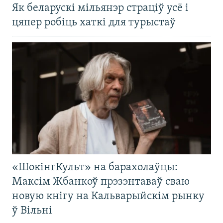
Як беларускі мільянэр страціў усё і
цяпер робіць хаткі для турыстаў
«ШокінгКульт» на барахолаўцы:
Максім Жбанкоў прэзэнтаваў сваю
новую кнігу на Кальварыйскім рынку
ў Вільні