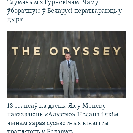
Тлумачым з Гурневічам. Чаму
ўборачную ў Беларусі ператвараюць у
цырк
13 сэансаў на дзень. Як у Менску
паказваюць «Адысэю» Нолана і якім
чынам зараз сусьветныя кінагіты
трапляюць у Беларусь