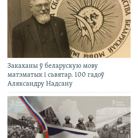
Закаханы ў беларускую мову
матэматык і сьвятар. 100 гадоў
Аляксандру Надсану