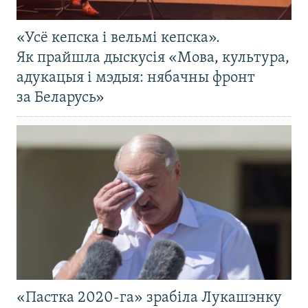
«Усё кепска і вельмі кепска».
Як прайшла дыскусія «Мова, культура,
адукацыя і мэдыя: нябачны фронт
за Беларусь»
«Пастка 2020-га» зрабіла Лукашэнку