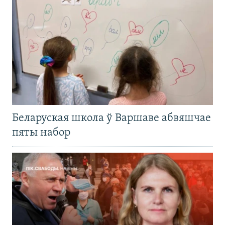
Беларуская школа ў Варшаве абвяшчае
пяты набор