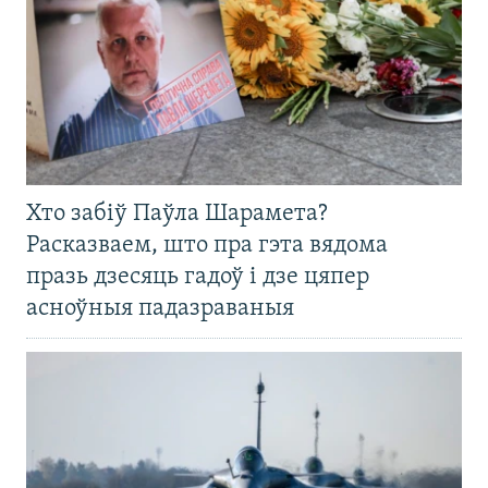
Хто забіў Паўла Шарамета?
Расказваем, што пра гэта вядома
празь дзесяць гадоў і дзе цяпер
асноўныя падазраваныя