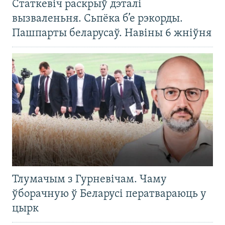
Статкевіч раскрыў дэталі
вызваленьня. Сьпёка б’е рэкорды.
Пашпарты беларусаў. Навіны 6 жніўня
Тлумачым з Гурневічам. Чаму
ўборачную ў Беларусі ператвараюць у
цырк