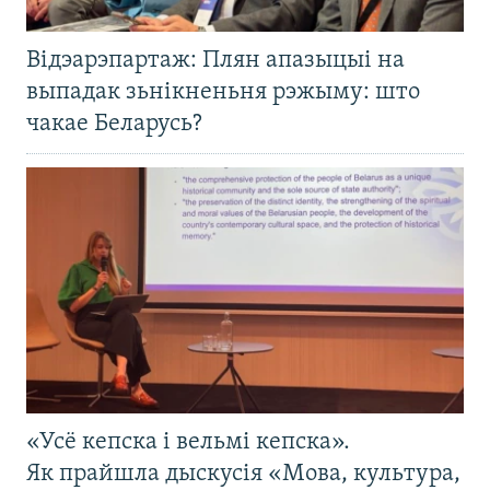
Відэарэпартаж: Плян апазыцыі на
выпадак зьнікненьня рэжыму: што
чакае Беларусь?
«Усё кепска і вельмі кепска».
Як прайшла дыскусія «Мова, культура,