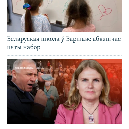
Беларуская школа ў Варшаве абвяшчае
пяты набор