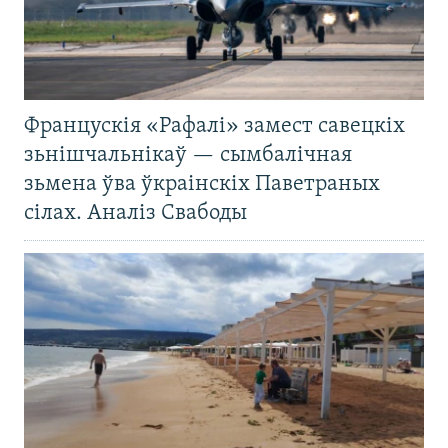
Францускія «Рафалі» замест савецкіх
зьнішчальнікаў — сымбалічная
зьмена ўва ўкраінскіх Паветраных
сілах. Аналіз Свабоды