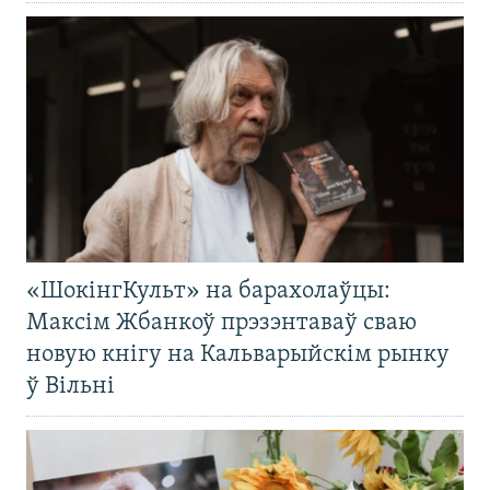
«ШокінгКульт» на барахолаўцы:
Максім Жбанкоў прэзэнтаваў сваю
новую кнігу на Кальварыйскім рынку
ў Вільні