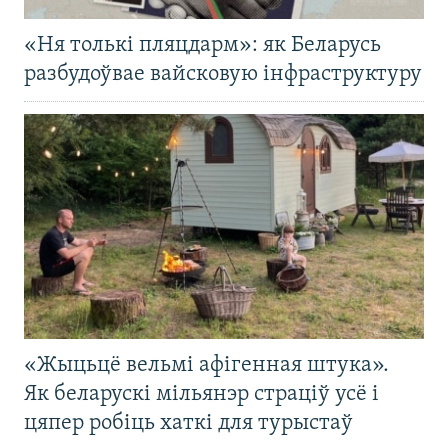
«Ня толькі пляцдарм»: як Беларусь
разбудоўвае вайсковую інфраструктуру
«Жыцьцё вельмі афігенная штука».
Як беларускі мільянэр страціў усё і
цяпер робіць хаткі для турыстаў