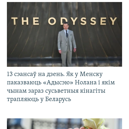
13 сэансаў на дзень. Як у Менску
паказваюць «Адысэю» Нолана і якім
чынам зараз сусьветныя кінагіты
трапляюць у Беларусь