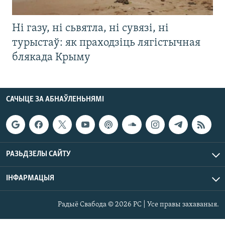
Ні газу, ні сьвятла, ні сувязі, ні
турыстаў: як праходзіць лягістычная
блякада Крыму
САЧЫЦЕ ЗА АБНАЎЛЕНЬНЯМІ
РАЗЬДЗЕЛЫ САЙТУ
ІНФАРМАЦЫЯ
Радыё Свабода © 2026 РС | Усе правы захаваныя.