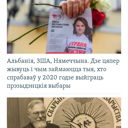
Альбанія, ЗША, Нямеччына. Дзе цяпер
жывуць і чым займаюцца тыя, хто
спрабаваў у 2020 годзе выйграць
прэзыдэнцкія выбары