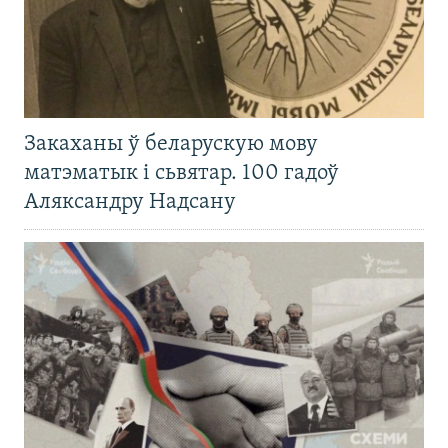
Закаханы ў беларускую мову
матэматык і сьвятар. 100 гадоў
Аляксандру Надсану