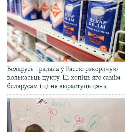
Беларусь прадала ў Расею рэкордную
колькасьць цукру. Ці хопіць яго самім
беларусам і ці ня вырастуць цэны