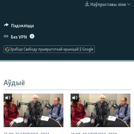
КУЛЬТУРА
МОВА
Наўпроставы лінк
КАЛЯНДАР
НА ХВАЛЯХ СВАБОДЫ
Падзяліцца
Без VPN
Зрабіце Свабоду прыярытэтнай крыніцай ў Google
Аўдыё