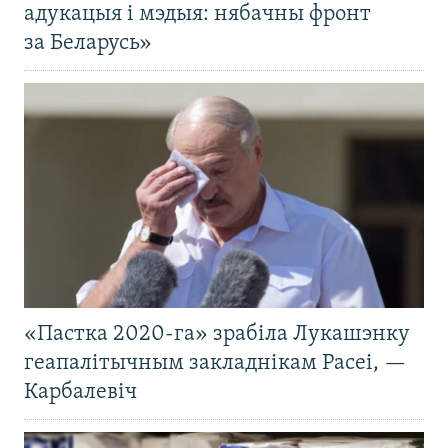
адукацыя і мэдыя: нябачны фронт
за Беларусь»
«Пастка 2020-га» зрабіла Лукашэнку
геапалітычным закладнікам Расеі, —
Карбалевіч