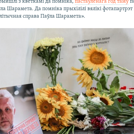
рыйшлі з кветкамі да помніка,
пастаўленага год таму
п
ла Шарамета. Да помніка прыхілілі вялікі фотапартрэт 
літычная справа Паўла Шарамета».