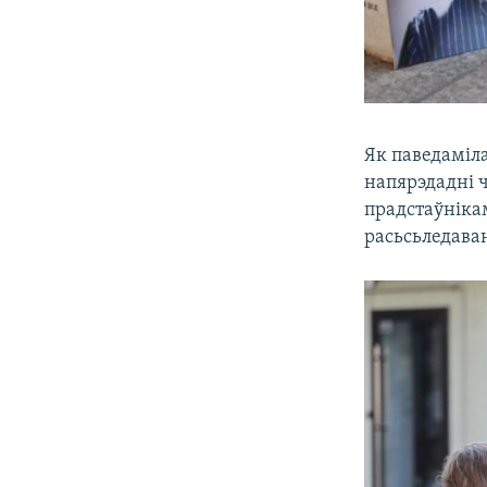
Як паведаміл
напярэдадні ч
прадстаўніка
расьсьледава