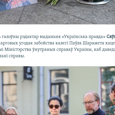
а галоўны рэдактар выданьня «Українська правда»
Сяў
арговых угодак забойства калегі Паўла Шарамета хацел
мі Міністэрства ўнутраных справаў Украіны, каб давед
ньні справы.