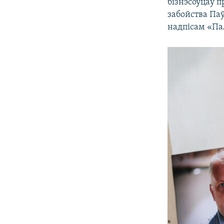
бізнэсоўцаў п
забойства Паў
надпісам «Па