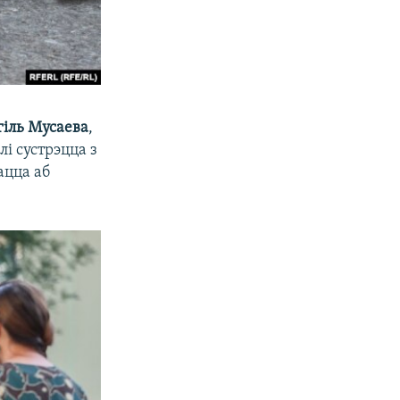
гіль Мусаева
,
і сустрэцца з
ацца аб