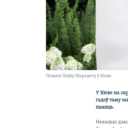
Помнік Паўлу Шарамету ў Кіеве
У Кіеве на ск
гадоў таму за
памяць.
Некалькі дзяс