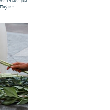
обач з месцам
Паўла з