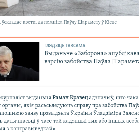
а ўскладае кветкі да помніка Паўлу Шарамету ў Кіеве
ГЛЯДЗІЦЕ ТАКСАМА:
Выданьне «Заборона» апублікав
вэрсію забойства Паўла Шарамет
 журналіст выданьня
Раман Кравец
адзначыў, што чакае
 органы, якія расьсьледуюць справу пра забойства Па
апошнюю заяву прэзыдэнта Ўкраіны Ўладзіміра Зяленс
 датычнасьці ў часе той кадэнцыі тых або іншых асобаў
ыя з контравыведкай».