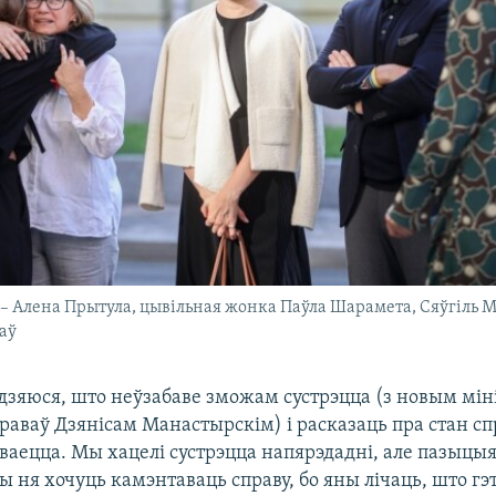
 – Алена Прытула, цывільная жонка Паўла Шарамета, Сяўгіль М
аў
адзяюся, што неўзабаве зможам сустрэцца (з новым мін
аваў Дзянісам Манастырскім) і расказаць пра стан сп
ываецца. Мы хацелі сустрэцца напярэдадні, але пазыцы
ы ня хочуць камэнтаваць справу, бо яны лічаць, што г