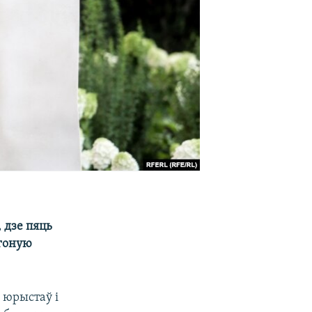
 дзе пяць
ягоную
 юрыстаў і