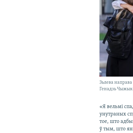
Зьлева направа
Генадзь Чыжык
«Я вельмі сп
унутраных спр
тое, што адб
ў тым, што ян