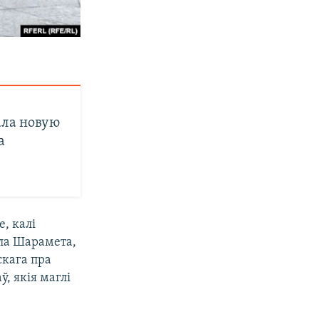
ала новую
а
, калі
ўла Шарамета,
кага пра
, якія маглі