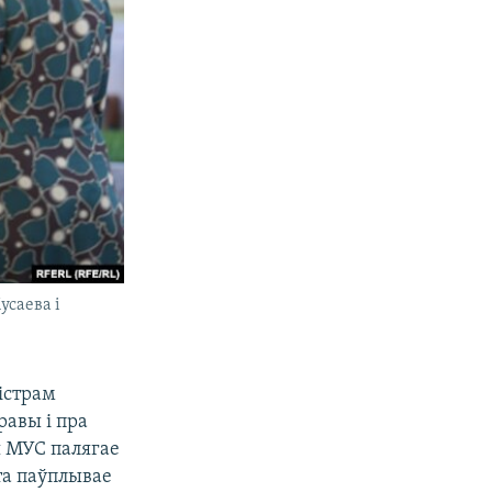
усаева і
істрам
равы і пра
я МУС палягае
эта паўплывае