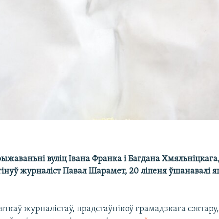
рыжаваньні вуліц Івана Франка і Багдана Хмяльніцкага,
гінуў журналіст Павал Шарамет, 20 ліпеня ўшанавалі 
яткаў журналістаў, прадстаўнікоў грамадзкага сэктару,