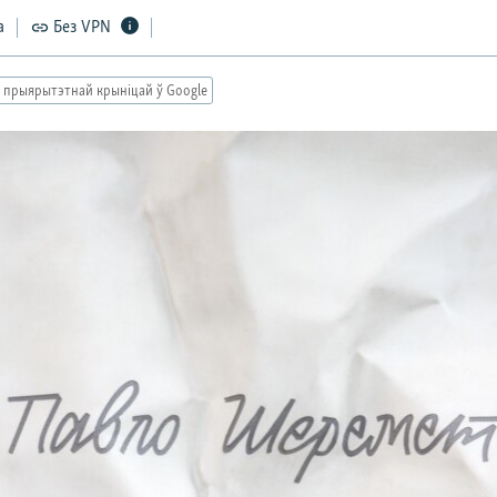
а
Без VPN
 прыярытэтнай крыніцай ў Google