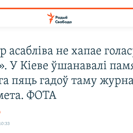
 асабліва не хапае голас
». У Кіеве ўшанавалі пам
га пяць гадоў таму журна
ета. ФОТА
а
10:33