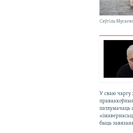
Сяўгіль Мусаев
У сваю чаргу
праваахоўныя
патлумачаць 
«імавернасьць
быць зьвязан