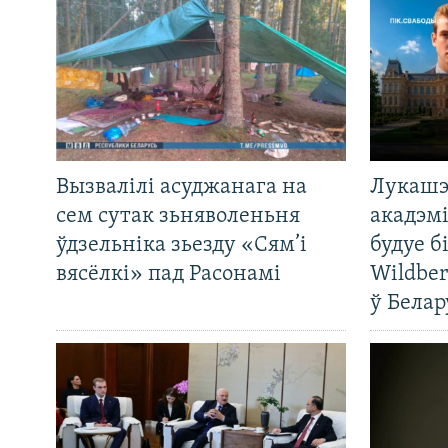
Вызвалілі асуджанага на
Лукашэ
сем сутак зьняволеньня
акадэмі
ўдзельніка зьезду «Сям’і
будуе б
вясёлкі» пад Расонамі
Wildber
ў Белар