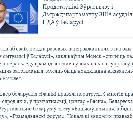
Прадстаўнікі Эўразьвязу і
Дзярждэпартамэнту ЗША асудзілі
НДА ў Беларусі
дала аб сваіх неаднаразовых папярэджаньнях з нагоды
 сытуацыі ў Беларусі», заклікаўшы Менск «спыніць па
 і перасьледу грамадзянскай супольнасьці і супрацоўн
ё яшчэ затрыманыя, мусяць быць неадкладна вызвален
 Бачэлет.
цьвер беларускія сілавікі правялі ператрусы ў многіх 
 сярод якіх, у прыватнасьці, цэнтар «Вясна», Беларус
 Згуртаваньне беларусаў свету «Бацькаўшчына», аб’яд
ду», «Грамадзянскі форум». Некалькі вядомых праваа