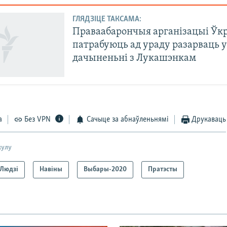
ГЛЯДЗІЦЕ ТАКСАМА:
Праваабарончыя арганізацыі Ўк
патрабуюць ад ураду разарваць у
дачыненьні з Лукашэнкам
а
Без VPN
Сачыце за абнаўленьнямі
Друкаваць
кулу
Людзі
Навіны
Выбары-2020
Пратэсты