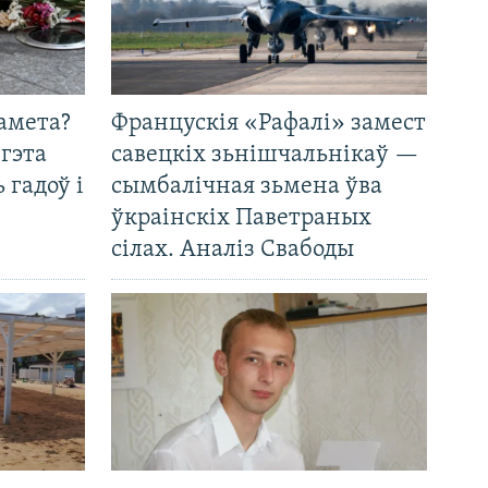
амета?
Францускія «Рафалі» замест
 гэта
савецкіх зьнішчальнікаў —
 гадоў і
сымбалічная зьмена ўва
ўкраінскіх Паветраных
сілах. Аналіз Свабоды