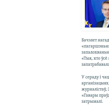
Бачэлет нага
«пагаршэньня
запалохваньня
«Тыя, хто ўс
запатрабавала
У сераду і ча
арганізацыях,
журналістаў,
«Гавары праў
затрымалі.