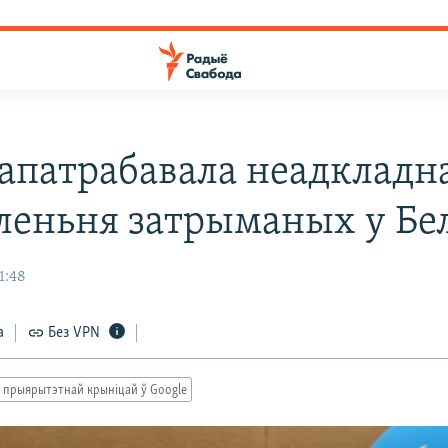
апатрабавала неадкладн
леньня затрыманых у Бел
1:48
а
Без VPN
 прыярытэтнай крыніцай ў Google