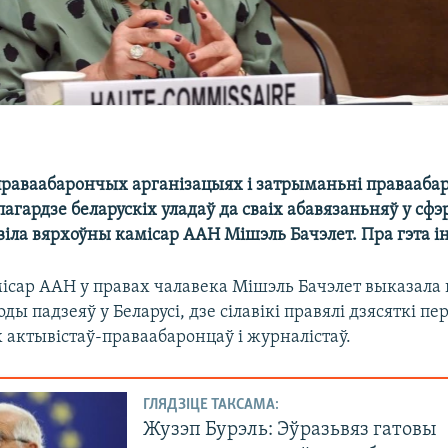
праваабарончых арганізацыях і затрыманьні правааба
пагардзе беларускіх уладаў да сваіх абавязаньняў у сф
віла вярхоўны камісар ААН Мішэль Бачэлет. Пра гэта 
ісар ААН у правах чалавека Мішэль Бачэлет выказала
ды падзеяў у Беларусі, дзе сілавікі правялі дзясяткі пе
х актывістаў-праваабаронцаў і журналістаў.
ГЛЯДЗІЦЕ ТАКСАМА:
Жузэп Бурэль: Эўразьвяз гатовы