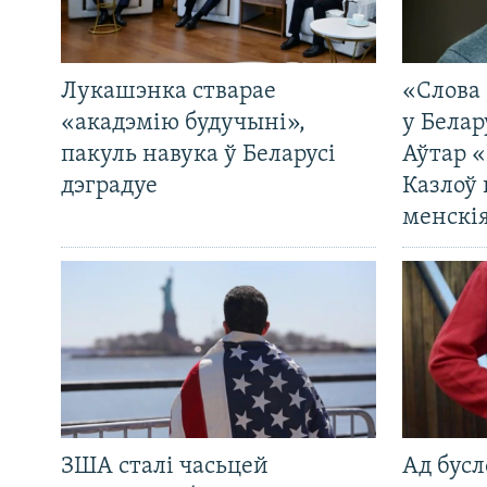
Лукашэнка стварае
«Слова 
«акадэмію будучыні»,
у Белар
пакуль навука ў Беларусі
Аўтар «
дэградуе
Казлоў 
менскія
ЗША сталі часьцей
Ад бусл