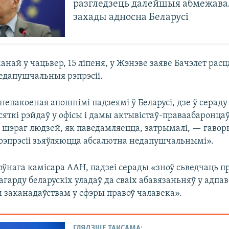
разгледзець далейшыя абмежав
захады адносна Беларусі
най у чацьвер, 15 ліпеня, у Жэнэве заяве Бачэлет расц
недапушчальныя рэпрэсіі.
непакоеная апошнімі падзеямі ў Беларусі, дзе ў сераду
сяткі рэйдаў у офісы і дамы актывістаў-праваабаронцаў
і шэраг людзей, як паведамляецца, затрымалі, — гавор
эпрэсіі зьяўляюцца абсалютна недапушчальнымі».
ўнага камісара ААН, падзеі серады «зноў сьведчаць п
гарду беларускіх уладаў да сваіх абавязаньняў у адпав
заканадаўствам у сфэры правоў чалавека».
ГЛЯДЗІЦЕ ТАКСАМА: