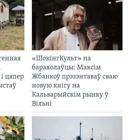
генная
«ШокінгКульт» на
і
барахолаўцы: Максім
 і цяпер
Жбанкоў прэзэнтаваў сваю
ыстаў
новую кнігу на
Кальварыйскім рынку ў
Вільні