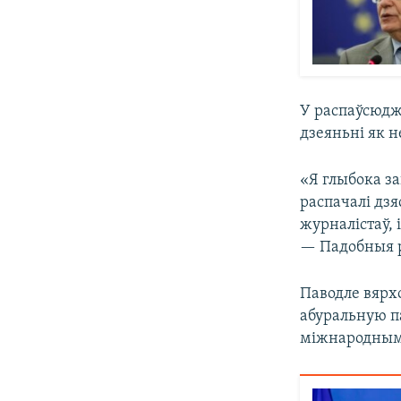
У распаўсюджа
дзеяньні як 
«Я глыбока за
распачалі дзя
журналістаў, 
— Падобныя р
Паводле вярхо
абуральную па
міжнародным 