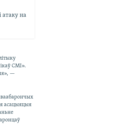
 атаку на
літыку
ікаў СМІ».
ыя», —
праваабарончых
кая асацыяцыя
наньне
баронцаў