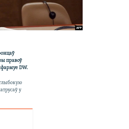
ронцаў
эры правоў
інфармуе DW.
 глыбокую
ратрусаў у