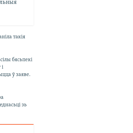
альныя
аніла такія
 сілы бясьпекі
 і
ыцца ў заяве.
ра
еднасьці зь