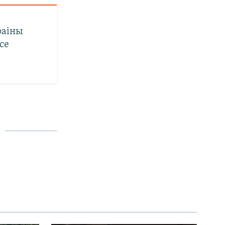
раіны
се