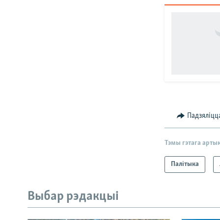
Падзяліцц
Тэмы гэтага арты
Палітыка
Выбар рэдакцыі