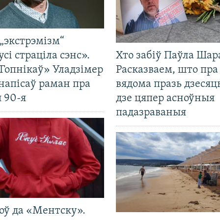
„экстрэмізм“
усі страціла сэнс».
Хто забіў Паўла Шар
Гопнікаў» Уладзімер
Расказваем, што пра
напісаў раман пра
вядома празь дзесяць
 90-я
дзе цяпер асноўныя
падазраваныя
оў да «Ментску».