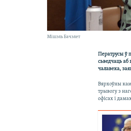
Мішэль Бачэлет
Ператрусы ў 
сьведчаць аб 
чалавека, зая
Вярхоўны кам
трывогу з наго
офісах і дама