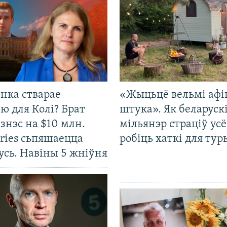
нка стварае
«Жыцьцё вельмі афі
ю для Колі? Брат
штука». Як беларуск
ізнэс на $10 млн.
мільянэр страціў усё
ries сьпяшаецца
робіць хаткі для тур
усь. Навіны 5 жніўня