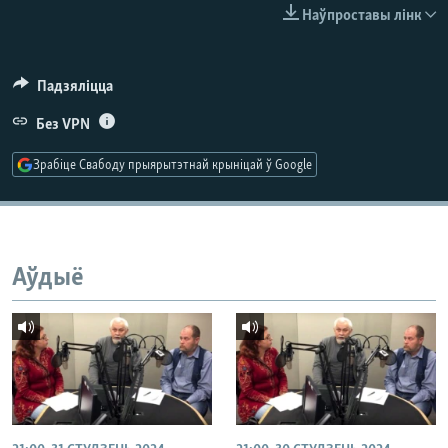
КУЛЬТУРА
МОВА
Наўпроставы лінк
КАЛЯНДАР
НА ХВАЛЯХ СВАБОДЫ
Падзяліцца
Без VPN
Зрабіце Свабоду прыярытэтнай крыніцай ў Google
Аўдыё