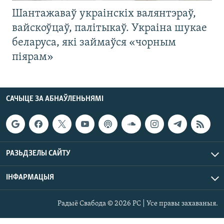
Шантажаваў украінскіх валянтэраў,
вайскоўцаў, палітыкаў. Украіна шукае
беларуса, які займаўся «чорным
піярам»
САЧЫЦЕ ЗА АБНАЎЛЕНЬНЯМІ
РАЗЬДЗЕЛЫ САЙТУ
ІНФАРМАЦЫЯ
Радыё Свабода © 2026 РС | Усе правы захаваныя.