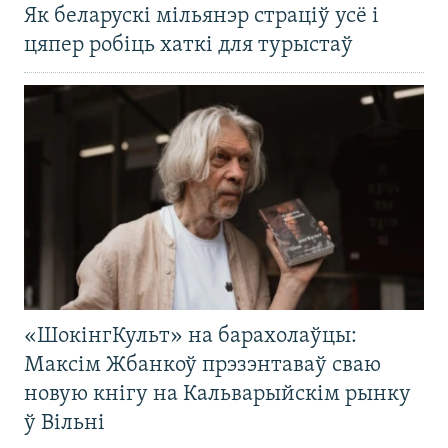
Як беларускі мільянэр страціў усё і
цяпер робіць хаткі для турыстаў
«ШокінгКульт» на барахолаўцы:
Максім Жбанкоў прэзэнтаваў сваю
новую кнігу на Кальварыйскім рынку
ў Вільні