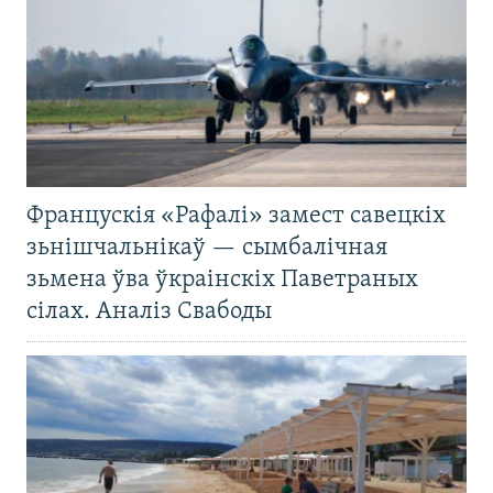
Францускія «Рафалі» замест савецкіх
зьнішчальнікаў — сымбалічная
зьмена ўва ўкраінскіх Паветраных
сілах. Аналіз Свабоды