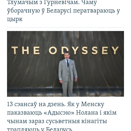
Тлумачым з Гурневічам. Чаму
ўборачную ў Беларусі ператвараюць у
цырк
13 сэансаў на дзень. Як у Менску
паказваюць «Адысэю» Нолана і якім
чынам зараз сусьветныя кінагіты
трапляюць у Беларусь