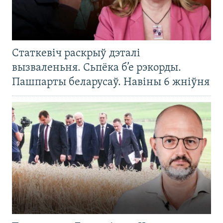
Статкевіч раскрыў дэталі
вызваленьня. Сьпёка б’е рэкорды.
Пашпарты беларусаў. Навіны 6 жніўня