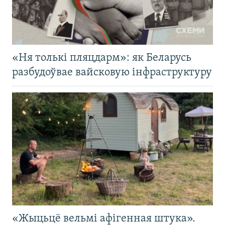
«Ня толькі пляцдарм»: як Беларусь
разбудоўвае вайсковую інфраструктуру
«Жыцьцё вельмі афігенная штука».