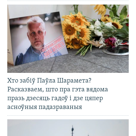
Хто забіў Паўла Шарамета?
Расказваем, што пра гэта вядома
празь дзесяць гадоў і дзе цяпер
асноўныя падазраваныя