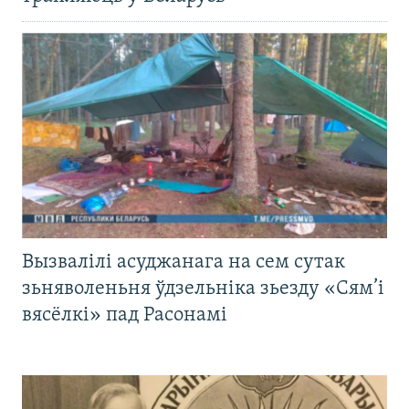
Вызвалілі асуджанага на сем сутак
зьняволеньня ўдзельніка зьезду «Сям’і
вясёлкі» пад Расонамі