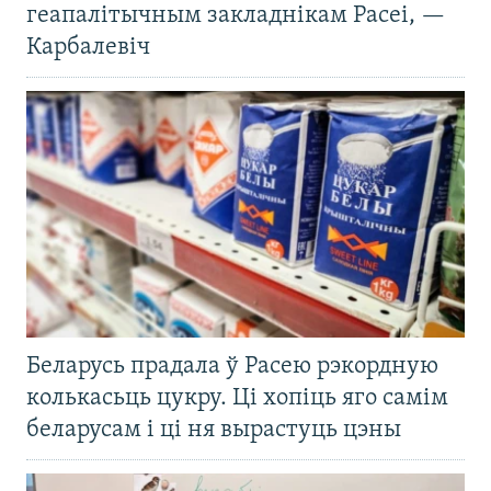
геапалітычным закладнікам Расеі, —
Карбалевіч
Беларусь прадала ў Расею рэкордную
колькасьць цукру. Ці хопіць яго самім
беларусам і ці ня вырастуць цэны