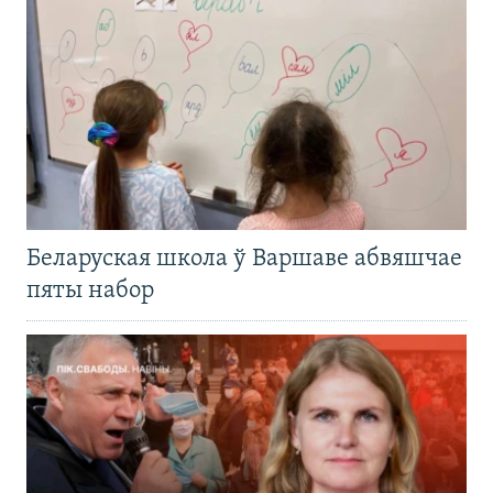
Беларуская школа ў Варшаве абвяшчае
пяты набор