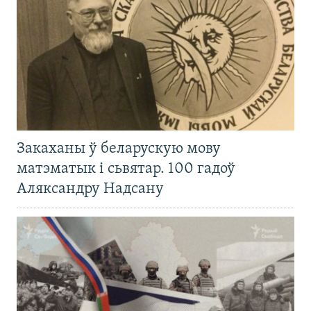
Закаханы ў беларускую мову
матэматык і сьвятар. 100 гадоў
Аляксандру Надсану