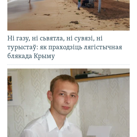
Ні газу, ні сьвятла, ні сувязі, ні
турыстаў: як праходзіць лягістычная
блякада Крыму