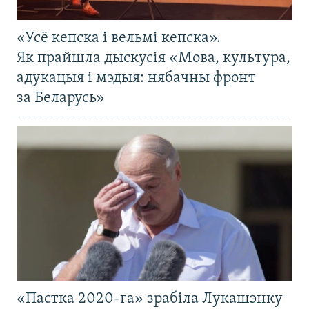
«Усё кепска і вельмі кепска».
Як прайшла дыскусія «Мова, культура,
адукацыя і мэдыя: нябачны фронт
за Беларусь»
«Пастка 2020-га» зрабіла Лукашэнку