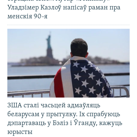
Уладзімер Казлоў напісаў раман пра
менскія 90-я
ЗША сталі часьцей адмаўляць
беларусам у прытулку. Іх спрабуюць
дэпартаваць у Бэліз і Ўганду, кажуць
юрысты