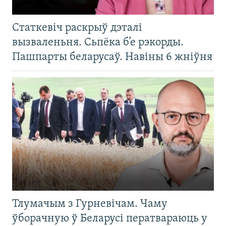
Статкевіч раскрыў дэталі
вызваленьня. Сьпёка б’е рэкорды.
Пашпарты беларусаў. Навіны 6 жніўня
Тлумачым з Гурневічам. Чаму
ўборачную ў Беларусі ператвараюць у