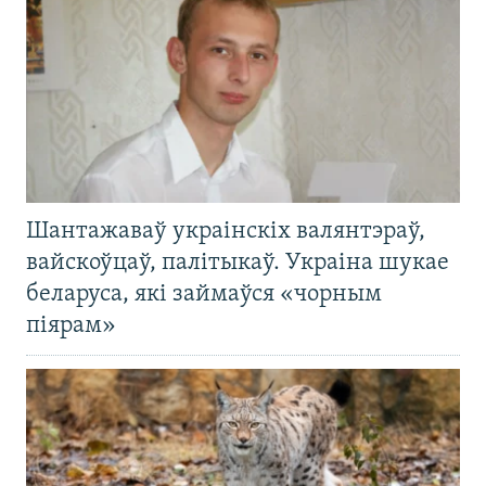
Шантажаваў украінскіх валянтэраў,
вайскоўцаў, палітыкаў. Украіна шукае
беларуса, які займаўся «чорным
піярам»