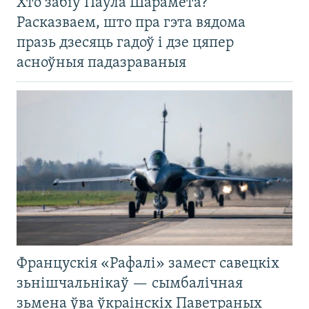
Хто забіў Паўла Шарамета?
Расказваем, што пра гэта вядома
празь дзесяць гадоў і дзе цяпер
асноўныя падазраваныя
Францускія «Рафалі» замест савецкіх
зьнішчальнікаў — сымбалічная
зьмена ўва ўкраінскіх Паветраных