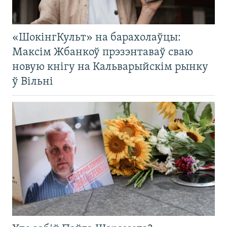
«ШокінгКульт» на барахолаўцы:
Максім Жбанкоў прэзэнтаваў сваю
новую кнігу на Кальварыйскім рынку
ў Вільні