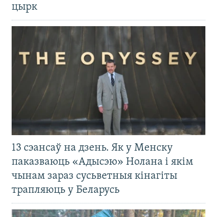
цырк
13 сэансаў на дзень. Як у Менску
паказваюць «Адысэю» Нолана і якім
чынам зараз сусьветныя кінагіты
трапляюць у Беларусь