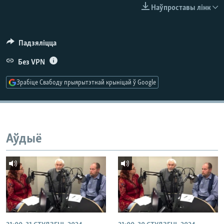
КУЛЬТУРА
МОВА
Наўпроставы лінк
КАЛЯНДАР
НА ХВАЛЯХ СВАБОДЫ
Падзяліцца
Без VPN
Зрабіце Свабоду прыярытэтнай крыніцай ў Google
Аўдыё