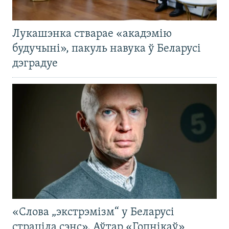
Лукашэнка стварае «акадэмію
будучыні», пакуль навука ў Беларусі
дэградуе
«Слова „экстрэмізм“ у Беларусі
страціла сэнс». Аўтар «Гопнікаў»