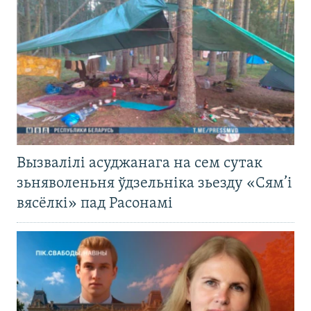
Вызвалілі асуджанага на сем сутак
зьняволеньня ўдзельніка зьезду «Сям’і
вясёлкі» пад Расонамі