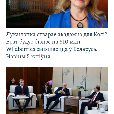
Лукашэнка стварае акадэмію для Колі?
Брат будуе бізнэс на $10 млн.
Wildberries сьпяшаецца ў Беларусь.
Навіны 5 жніўня