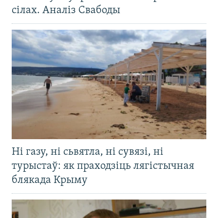
сілах. Аналіз Свабоды
Ні газу, ні сьвятла, ні сувязі, ні
турыстаў: як праходзіць лягістычная
блякада Крыму