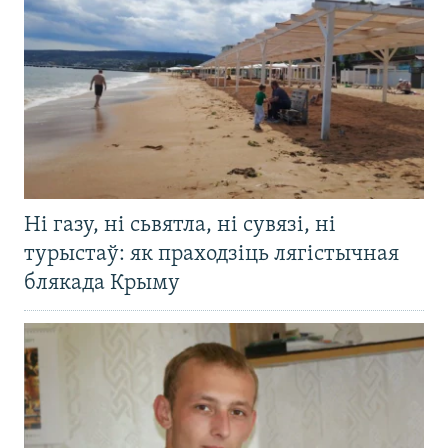
Ні газу, ні сьвятла, ні сувязі, ні
турыстаў: як праходзіць лягістычная
блякада Крыму