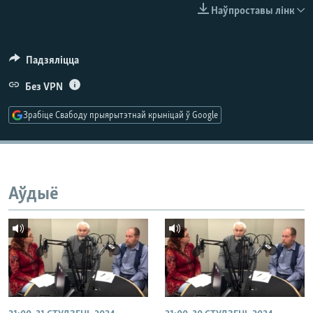
КУЛЬТУРА
МОВА
Наўпроставы лінк
КАЛЯНДАР
НА ХВАЛЯХ СВАБОДЫ
Падзяліцца
Без VPN
Зрабіце Свабоду прыярытэтнай крыніцай ў Google
Аўдыё