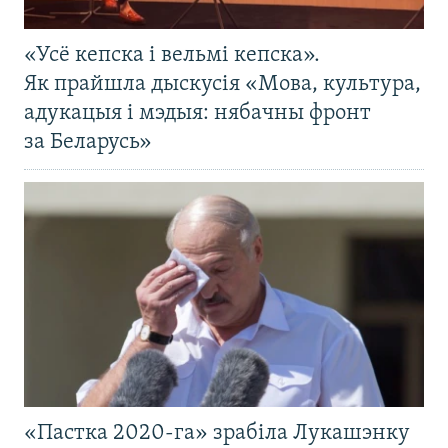
«Усё кепска і вельмі кепска».
Як прайшла дыскусія «Мова, культура,
адукацыя і мэдыя: нябачны фронт
за Беларусь»
«Пастка 2020-га» зрабіла Лукашэнку