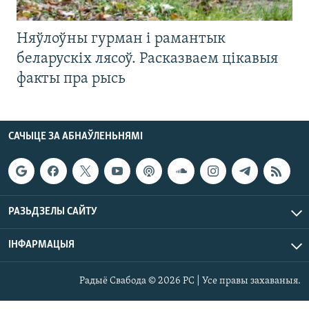
Няўлоўны гурман і рамантык
беларускіх лясоў. Расказваем цікавыя
факты пра рысь
САЧЫЦЕ ЗА АБНАЎЛЕНЬНЯМІ
РАЗЬДЗЕЛЫ САЙТУ
ІНФАРМАЦЫЯ
Радыё Свабода © 2026 РС | Усе правы захаваныя.