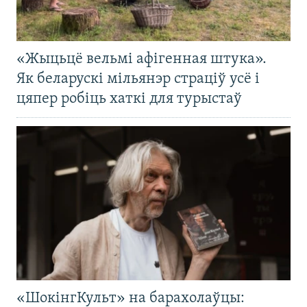
«Жыцьцё вельмі афігенная штука».
Як беларускі мільянэр страціў усё і
цяпер робіць хаткі для турыстаў
«ШокінгКульт» на барахолаўцы: