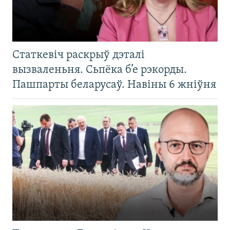
Статкевіч раскрыў дэталі
вызваленьня. Сьпёка б’е рэкорды.
Пашпарты беларусаў. Навіны 6 жніўня