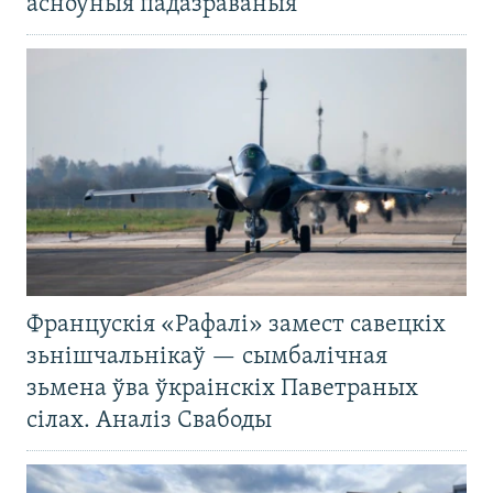
асноўныя падазраваныя
Францускія «Рафалі» замест савецкіх
зьнішчальнікаў — сымбалічная
зьмена ўва ўкраінскіх Паветраных
сілах. Аналіз Свабоды