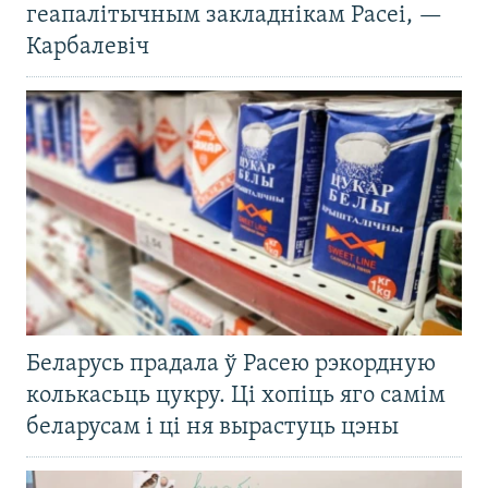
геапалітычным закладнікам Расеі, —
Карбалевіч
Беларусь прадала ў Расею рэкордную
колькасьць цукру. Ці хопіць яго самім
беларусам і ці ня вырастуць цэны