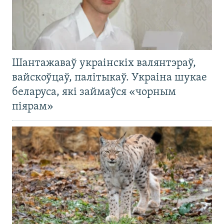
Шантажаваў украінскіх валянтэраў,
вайскоўцаў, палітыкаў. Украіна шукае
беларуса, які займаўся «чорным
піярам»