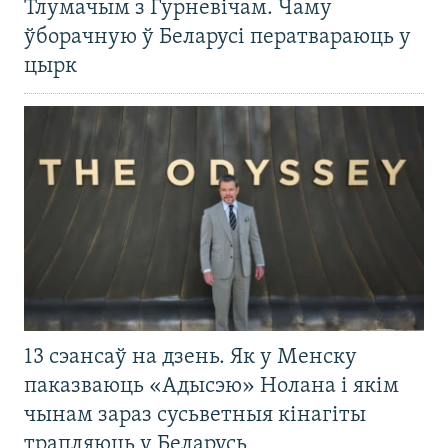
Тлумачым з Гурневічам. Чаму
ўборачную ў Беларусі ператвараюць у
цырк
13 сэансаў на дзень. Як у Менску
паказваюць «Адысэю» Нолана і якім
чынам зараз сусьветныя кінагіты
трапляюць у Беларусь