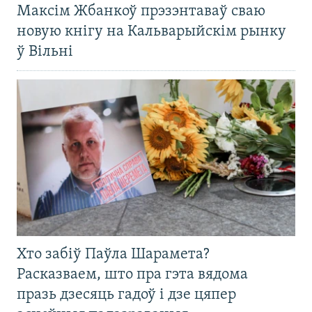
Максім Жбанкоў прэзэнтаваў сваю
новую кнігу на Кальварыйскім рынку
ў Вільні
Хто забіў Паўла Шарамета?
Расказваем, што пра гэта вядома
празь дзесяць гадоў і дзе цяпер