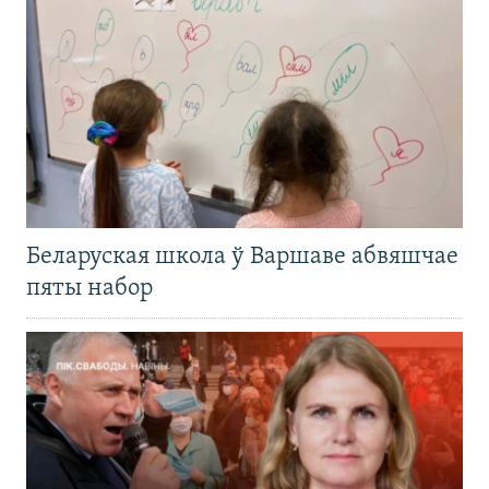
Беларуская школа ў Варшаве абвяшчае
пяты набор