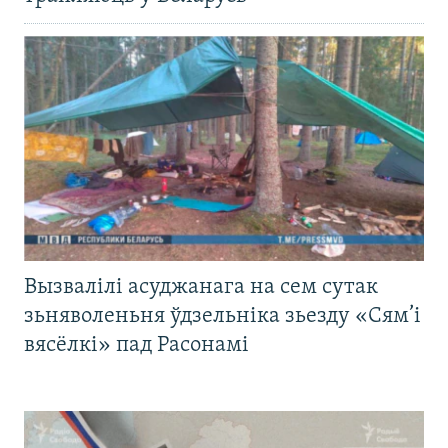
Вызвалілі асуджанага на сем сутак
зьняволеньня ўдзельніка зьезду «Сям’і
вясёлкі» пад Расонамі