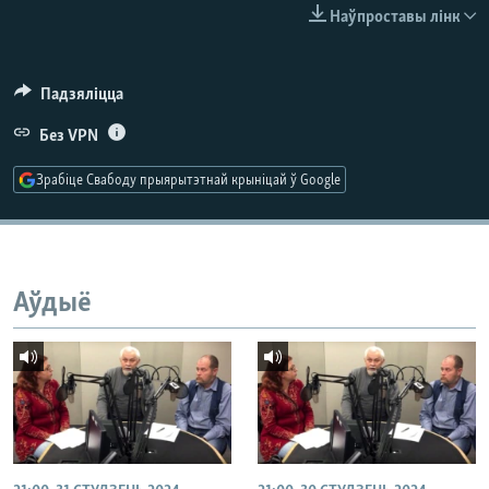
КУЛЬТУРА
МОВА
Наўпроставы лінк
КАЛЯНДАР
НА ХВАЛЯХ СВАБОДЫ
Падзяліцца
Без VPN
Зрабіце Свабоду прыярытэтнай крыніцай ў Google
Аўдыё