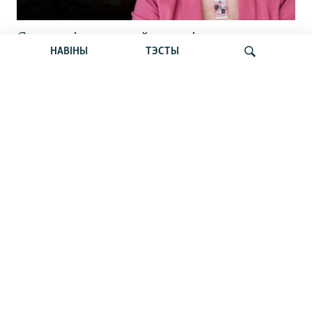
Статкевіч раскрыў дэталі
НАВІНЫ
ТЭСТЫ
вызваленьня. Сьпёка б’е рэкорды.
Пашпарты беларусаў. Навіны 6 жніўня
Шукаць
Тлумачым з Гурневічам. Чаму
ўборачную ў Беларусі ператвараюць у