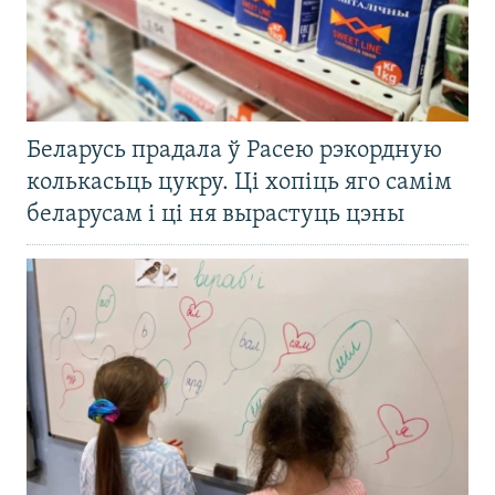
Беларусь прадала ў Расею рэкордную
колькасьць цукру. Ці хопіць яго самім
беларусам і ці ня вырастуць цэны