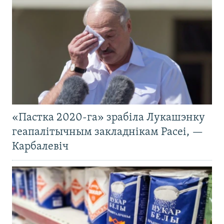
«Пастка 2020-га» зрабіла Лукашэнку
геапалітычным закладнікам Расеі, —
Карбалевіч