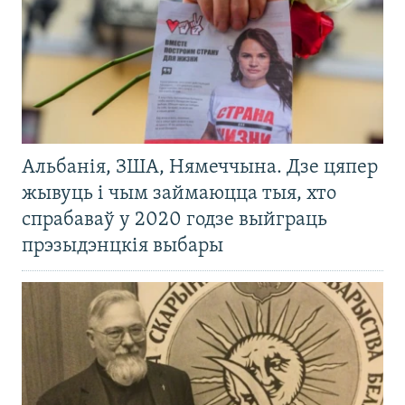
Альбанія, ЗША, Нямеччына. Дзе цяпер
жывуць і чым займаюцца тыя, хто
спрабаваў у 2020 годзе выйграць
прэзыдэнцкія выбары