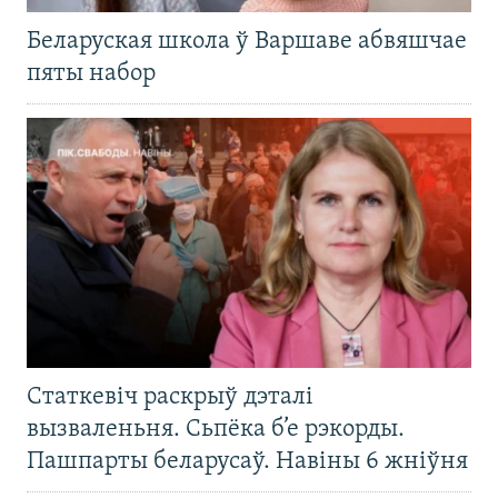
Беларуская школа ў Варшаве абвяшчае
пяты набор
Статкевіч раскрыў дэталі
вызваленьня. Сьпёка б’е рэкорды.
Пашпарты беларусаў. Навіны 6 жніўня