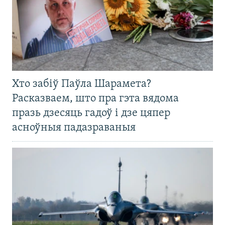
Хто забіў Паўла Шарамета?
Расказваем, што пра гэта вядома
празь дзесяць гадоў і дзе цяпер
асноўныя падазраваныя