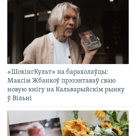
«ШокінгКульт» на барахолаўцы:
Максім Жбанкоў прэзэнтаваў сваю
новую кнігу на Кальварыйскім рынку
ў Вільні