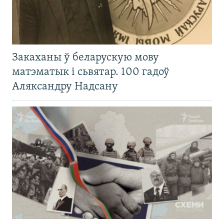
Закаханы ў беларускую мову
матэматык і сьвятар. 100 гадоў
Аляксандру Надсану