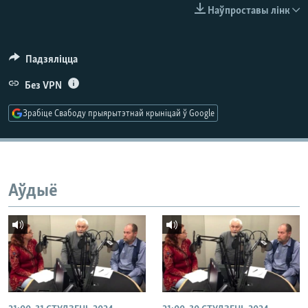
КУЛЬТУРА
МОВА
Наўпроставы лінк
КАЛЯНДАР
НА ХВАЛЯХ СВАБОДЫ
Падзяліцца
Без VPN
Зрабіце Свабоду прыярытэтнай крыніцай ў Google
Аўдыё