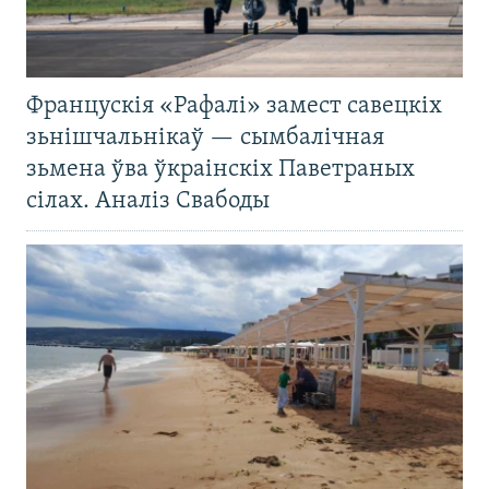
Францускія «Рафалі» замест савецкіх
зьнішчальнікаў — сымбалічная
зьмена ўва ўкраінскіх Паветраных
сілах. Аналіз Свабоды