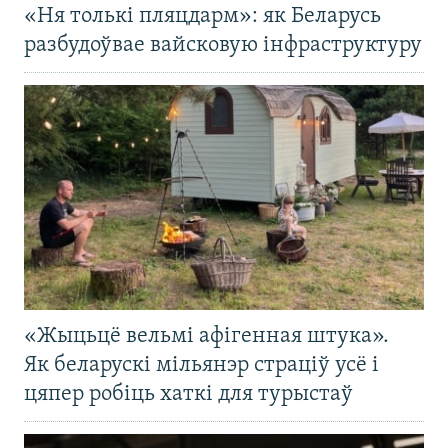
«Ня толькі пляцдарм»: як Беларусь
разбудоўвае вайсковую інфраструктуру
«Жыцьцё вельмі афігенная штука».
Як беларускі мільянэр страціў усё і
цяпер робіць хаткі для турыстаў