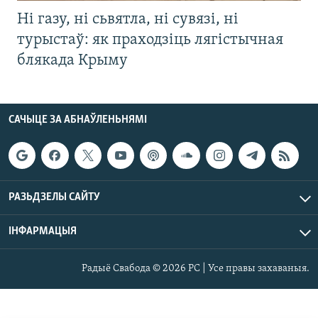
Ні газу, ні сьвятла, ні сувязі, ні
турыстаў: як праходзіць лягістычная
блякада Крыму
САЧЫЦЕ ЗА АБНАЎЛЕНЬНЯМІ
РАЗЬДЗЕЛЫ САЙТУ
ІНФАРМАЦЫЯ
Радыё Свабода © 2026 РС | Усе правы захаваныя.