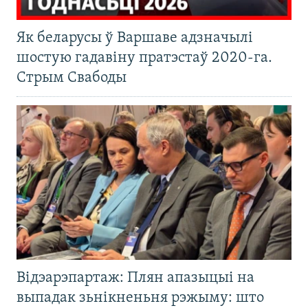
Як беларусы ў Варшаве адзначылі
шостую гадавіну пратэстаў 2020-га.
Стрым Свабоды
Відэарэпартаж: Плян апазыцыі на
выпадак зьнікненьня рэжыму: што