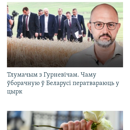
Тлумачым з Гурневічам. Чаму
ўборачную ў Беларусі ператвараюць у
цырк