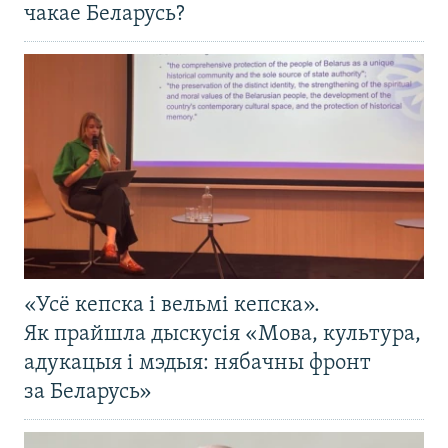
чакае Беларусь?
«Усё кепска і вельмі кепска».
Як прайшла дыскусія «Мова, культура,
адукацыя і мэдыя: нябачны фронт
за Беларусь»