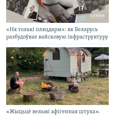
«Ня толькі пляцдарм»: як Беларусь
разбудоўвае вайсковую інфраструктуру
«Жыцьцё вельмі афігенная штука».