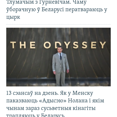
Тлумачым з Гурневічам. Чаму
ўборачную ў Беларусі ператвараюць у
цырк
13 сэансаў на дзень. Як у Менску
паказваюць «Адысэю» Нолана і якім
чынам зараз сусьветныя кінагіты
трапляюць у Беларусь