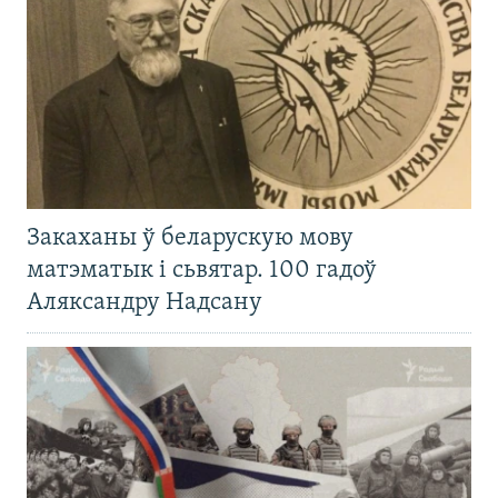
Закаханы ў беларускую мову
матэматык і сьвятар. 100 гадоў
Аляксандру Надсану