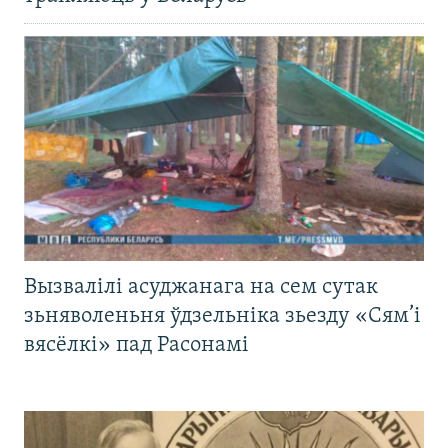
Вызвалілі асуджанага на сем сутак
зьняволеньня ўдзельніка зьезду «Сям’і
вясёлкі» пад Расонамі