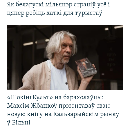
Як беларускі мільянэр страціў усё і
цяпер робіць хаткі для турыстаў
«ШокінгКульт» на барахолаўцы:
Максім Жбанкоў прэзэнтаваў сваю
новую кнігу на Кальварыйскім рынку
ў Вільні