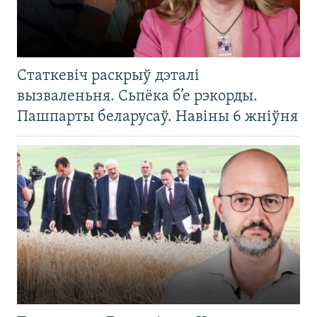
Статкевіч раскрыў дэталі
вызваленьня. Сьпёка б’е рэкорды.
Пашпарты беларусаў. Навіны 6 жніўня