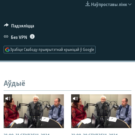
КУЛЬТУРА
МОВА
Наўпроставы лінк
КАЛЯНДАР
НА ХВАЛЯХ СВАБОДЫ
Падзяліцца
Без VPN
Зрабіце Свабоду прыярытэтнай крыніцай ў Google
Аўдыё