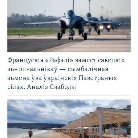
Францускія «Рафалі» замест савецкіх
зьнішчальнікаў — сымбалічная
зьмена ўва ўкраінскіх Паветраных
сілах. Аналіз Свабоды