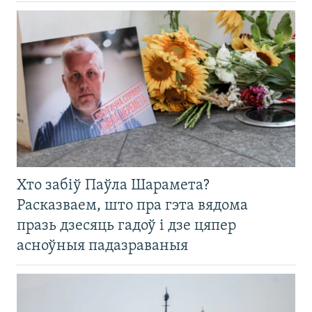
Хто забіў Паўла Шарамета?
Расказваем, што пра гэта вядома
празь дзесяць гадоў і дзе цяпер
асноўныя падазраваныя