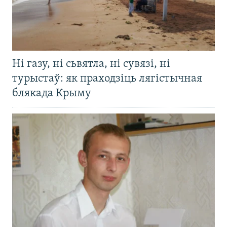
Ні газу, ні сьвятла, ні сувязі, ні
турыстаў: як праходзіць лягістычная
блякада Крыму