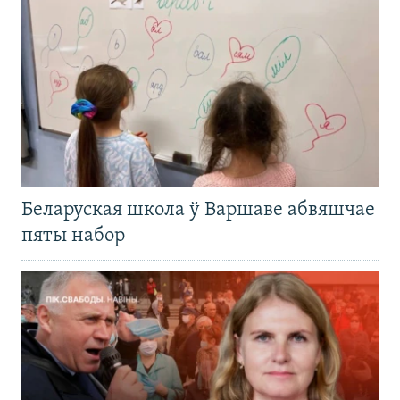
Беларуская школа ў Варшаве абвяшчае
пяты набор