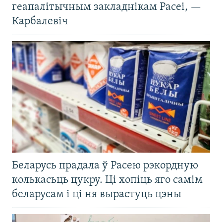
геапалітычным закладнікам Расеі, —
Карбалевіч
Беларусь прадала ў Расею рэкордную
колькасьць цукру. Ці хопіць яго самім
беларусам і ці ня вырастуць цэны