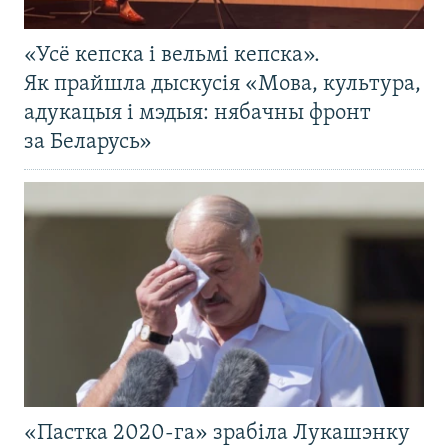
«Усё кепска і вельмі кепска».
Як прайшла дыскусія «Мова, культура,
адукацыя і мэдыя: нябачны фронт
за Беларусь»
«Пастка 2020-га» зрабіла Лукашэнку