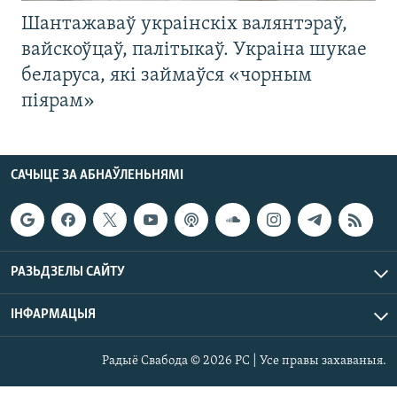
Шантажаваў украінскіх валянтэраў,
вайскоўцаў, палітыкаў. Украіна шукае
беларуса, які займаўся «чорным
піярам»
САЧЫЦЕ ЗА АБНАЎЛЕНЬНЯМІ
РАЗЬДЗЕЛЫ САЙТУ
ІНФАРМАЦЫЯ
Радыё Свабода © 2026 РС | Усе правы захаваныя.