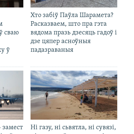
Хто забіў Паўла Шарамета?
м
Расказваем, што пра гэта
ў сваю
вядома празь дзесяць гадоў і
дзе цяпер асноўныя
у ў
падазраваныя
 замест
Ні газу, ні сьвятла, ні сувязі,