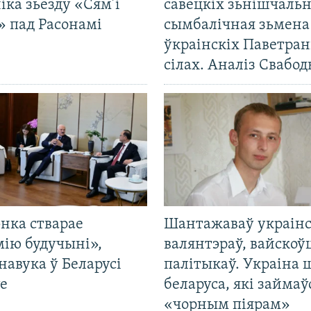
іка зьезду «Сям’і
савецкіх зьнішчаль
» пад Расонамі
сымбалічная зьмена
ўкраінскіх Паветра
сілах. Аналіз Свабо
нка стварае
Шантажаваў украінс
мію будучыні»,
валянтэраў, вайскоў
навука ў Беларусі
палітыкаў. Украіна 
е
беларуса, які займаў
«чорным піярам»