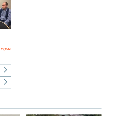
е
 аўдыё