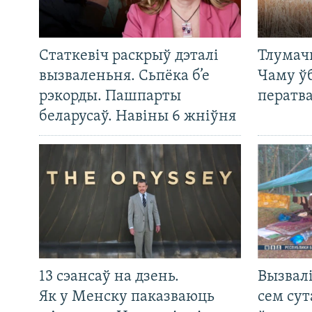
Статкевіч раскрыў дэталі
Тлумач
вызваленьня. Сьпёка б’е
Чаму ў
рэкорды. Пашпарты
ператв
беларусаў. Навіны 6 жніўня
13 сэансаў на дзень.
Вызвалі
Як у Менску паказваюць
сем сут