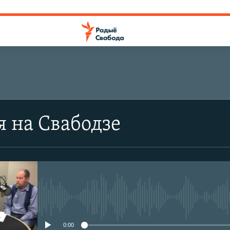
я на Свабодзе
No media source currently avail
0:00