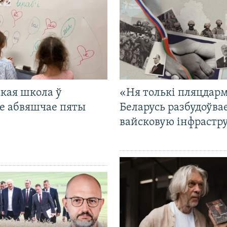
кая школа ў
«Ня толькі пляцдарм
е абвяшчае пяты
Беларусь разбудоўва
вайсковую інфрастр