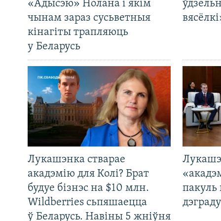
«Адысэю» Нолана і якім
ўдзельн
чынам зараз сусьветныя
вясёлкі
кінагіты трапляюць
у Беларусь
Лукашэнка стварае
Лукашэ
акадэмію для Колі? Брат
«акадэ
будуе бізнэс на $10 млн.
пакуль 
Wildberries сьпяшаецца
дэграду
ў Беларусь. Навіны 5 жніўня