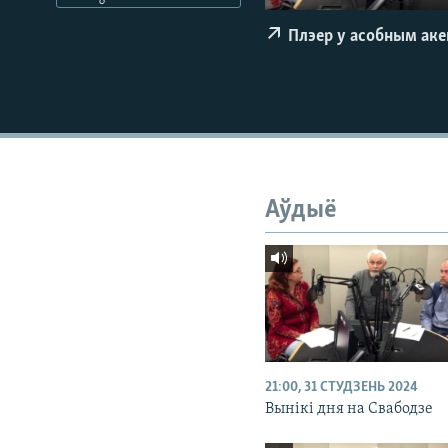
КАЛЯНДАР
НА ХВАЛЯХ СВАБОДЫ
Плэер у асобным ак
Аўдыё
21:00, 31 СТУДЗЕНЬ 2024
Вынікі дня на Свабодзе