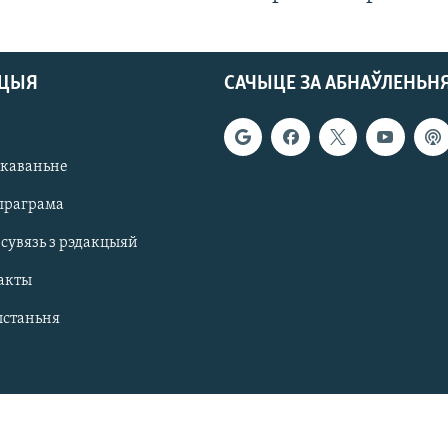
АЦЫЯ
САЧЫЦЕ ЗА АБНАЎЛЕНЬН
якаваньне
праграма
 сувязь з рэдакцыяй
акты
ыстаньня