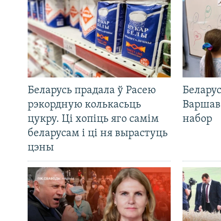
Беларусь прадала ў Расею
Беларус
рэкордную колькасьць
Варшав
цукру. Ці хопіць яго самім
набор
беларусам і ці ня вырастуць
цэны