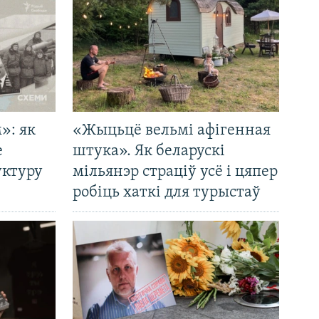
»: як
«Жыцьцё вельмі афігенная
е
штука». Як беларускі
уктуру
мільянэр страціў усё і цяпер
робіць хаткі для турыстаў