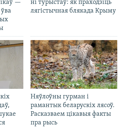
нікаў —
ні турыстаў: як праходзіць
 ўва
лягістычная блякада Крыму
ных
ды
кіх
Няўлоўны гурман і
цаў,
рамантык беларускіх лясоў.
шукае
Расказваем цікавыя факты
ся
пра рысь