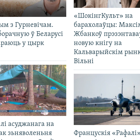
«ШокінгКульт» на
ым з Гурневічам.
барахолаўцы: Максі
борачную ў Беларусі
Жбанкоў прэзэнтава
араюць у цырк
новую кнігу на
Кальварыйскім рынк
Вільні
лі асуджанага на
ак зьняволеньня
Францускія «Рафалі»