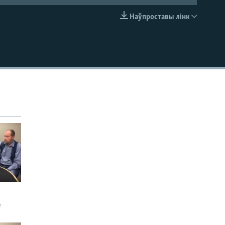
Наўпроставы лінк
EMBED
е