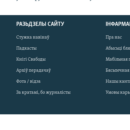
РАЗЬДЗЕЛЫ САЙТУ
ІНФАРМ
Стужка навінаў
Пра нас
Падкасты
Абысьці бл
Кнігі Свабоды
Мабільная 
Архіў перадачаў
Бясьпечная
Фота / відэа
Нашы кант
САЧЫЦЕ ЗА АБНАЎЛЕНЬНЯМІ
За кратамі, бо журналісты
Умовы кар