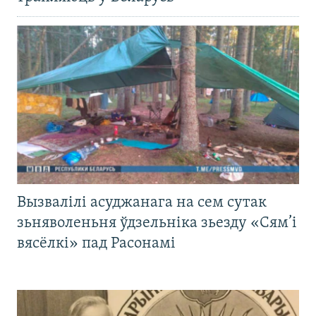
Вызвалілі асуджанага на сем сутак
зьняволеньня ўдзельніка зьезду «Сям’і
вясёлкі» пад Расонамі