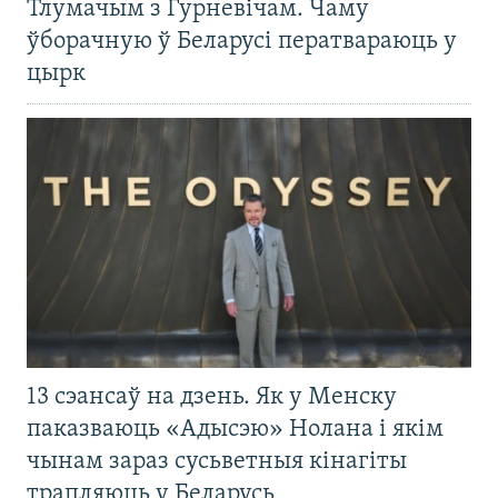
Тлумачым з Гурневічам. Чаму
ўборачную ў Беларусі ператвараюць у
цырк
13 сэансаў на дзень. Як у Менску
паказваюць «Адысэю» Нолана і якім
чынам зараз сусьветныя кінагіты
трапляюць у Беларусь