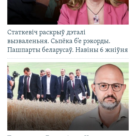
Статкевіч раскрыў дэталі
вызваленьня. Сьпёка б’е рэкорды.
Пашпарты беларусаў. Навіны 6 жніўня