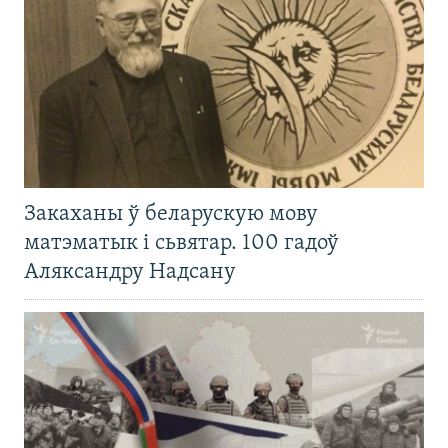
Закаханы ў беларускую мову
матэматык і сьвятар. 100 гадоў
Аляксандру Надсану