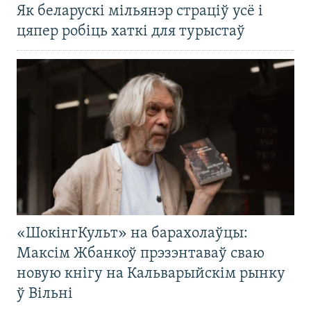
Як беларускі мільянэр страціў усё і
цяпер робіць хаткі для турыстаў
«ШокінгКульт» на барахолаўцы:
Максім Жбанкоў прэзэнтаваў сваю
новую кнігу на Кальварыйскім рынку
ў Вільні