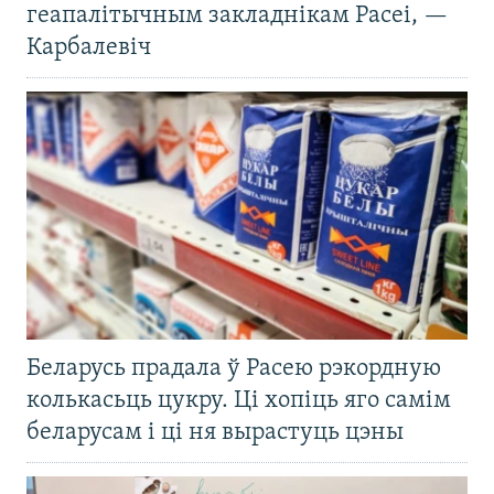
геапалітычным закладнікам Расеі, —
Карбалевіч
Беларусь прадала ў Расею рэкордную
колькасьць цукру. Ці хопіць яго самім
беларусам і ці ня вырастуць цэны