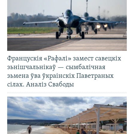
Францускія «Рафалі» замест савецкіх
зьнішчальнікаў — сымбалічная
зьмена ўва ўкраінскіх Паветраных
сілах. Аналіз Свабоды