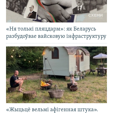
«Ня толькі пляцдарм»: як Беларусь
разбудоўвае вайсковую інфраструктуру
«Жыцьцё вельмі афігенная штука».