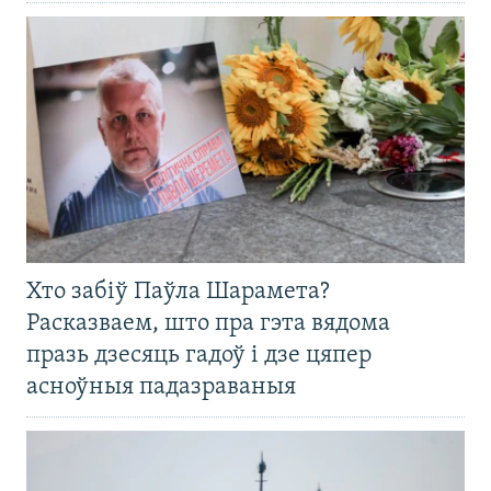
Хто забіў Паўла Шарамета?
Расказваем, што пра гэта вядома
празь дзесяць гадоў і дзе цяпер
асноўныя падазраваныя