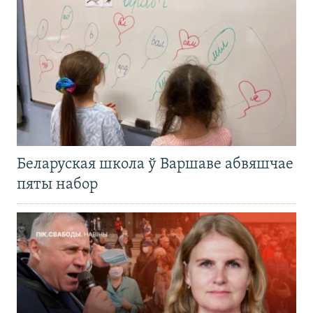
Беларуская школа ў Варшаве абвяшчае
пяты набор