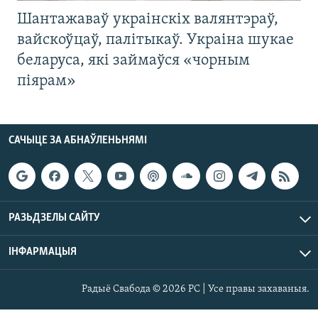
Шантажаваў украінскіх валянтэраў,
вайскоўцаў, палітыкаў. Украіна шукае
беларуса, які займаўся «чорным
піярам»
САЧЫЦЕ ЗА АБНАЎЛЕНЬНЯМІ
РАЗЬДЗЕЛЫ САЙТУ
ІНФАРМАЦЫЯ
Радыё Свабода © 2026 РС | Усе правы захаваныя.