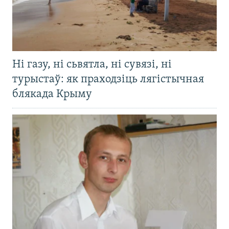
Ні газу, ні сьвятла, ні сувязі, ні
турыстаў: як праходзіць лягістычная
блякада Крыму