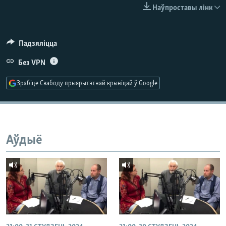
КУЛЬТУРА
МОВА
Наўпроставы лінк
КАЛЯНДАР
НА ХВАЛЯХ СВАБОДЫ
Падзяліцца
Без VPN
Зрабіце Свабоду прыярытэтнай крыніцай ў Google
Аўдыё