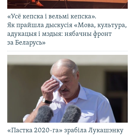
«Усё кепска і вельмі кепска».
Як прайшла дыскусія «Мова, культура,
адукацыя і мэдыя: нябачны фронт
за Беларусь»
«Пастка 2020-га» зрабіла Лукашэнку