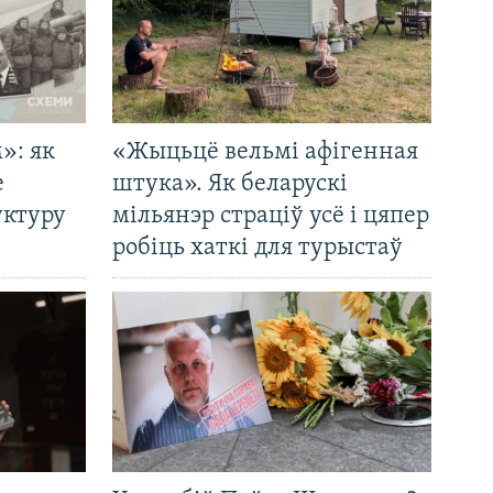
»: як
«Жыцьцё вельмі афігенная
е
штука». Як беларускі
уктуру
мільянэр страціў усё і цяпер
робіць хаткі для турыстаў