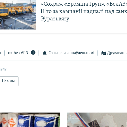
«Сохра», «Брэміна Груп», «БелАЗ
Што за кампаніі падпалі пад сан
Эўразьвязу
а
Без VPN
Сачыце за абнаўленьнямі
Друкаваць
кулу
Навіны