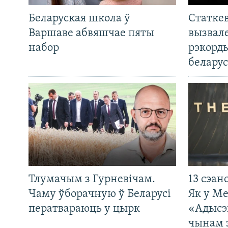
Беларуская школа ў
Статкев
Варшаве абвяшчае пяты
вызвале
набор
рэкорд
беларус
Тлумачым з Гурневічам.
13 сэан
Чаму ўборачную ў Беларусі
Як у М
ператвараюць у цырк
«Адысэ
чынам 