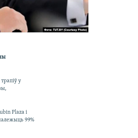
ючы
 трапіў у
вы,
bin Plaza і
й належыць 99%