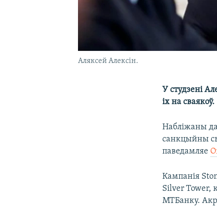
Аляксей Алексін.
У студзені Ал
іх на сваякоў.
Набліжаны да
санкцыйны сь
паведамляе
O
Кампанія Ston
Silver Tower,
МТБанку. Акра