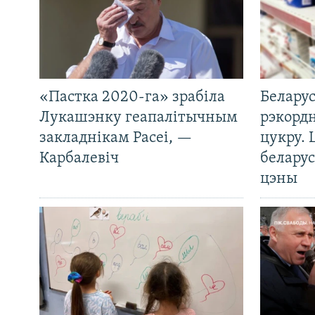
«Пастка 2020-га» зрабіла
Беларус
Лукашэнку геапалітычным
рэкорд
закладнікам Расеі, —
цукру. 
Карбалевіч
беларус
цэны