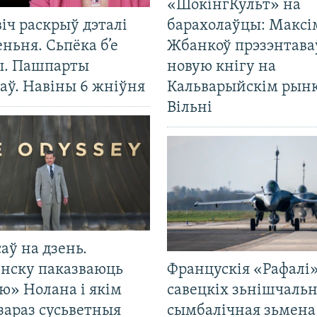
«ШокінгКульт» на
іч раскрыў дэталі
барахолаўцы: Максі
ньня. Сьпёка б’е
Жбанкоў прэзэнтава
ы. Пашпарты
новую кнігу на
аў. Навіны 6 жніўня
Кальварыйскім рынк
Вільні
саў на дзень.
енску паказваюць
Францускія «Рафалі»
ю» Нолана і якім
савецкіх зьнішчаль
зараз сусьветныя
сымбалічная зьмена