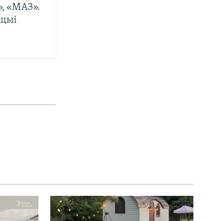
», «МАЗ».
кцыі