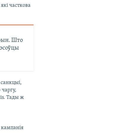
 які часткова
рын. Што
нэсоўцы
 санкцыі,
 чаргу,
is. Тады ж
я кампанія