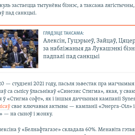
куль застаецца тытунёвы бізнэс, а таксама лягістычны,
аў пад санкцыі.
ГЛЯДЗІЦЕ ТАКСАМА:
Алексін, Гуцэрыеў, Зайцаў, Цяце
за набліжаныя да Лукашэнкі біз
падпалі пад санкцыі
0 — студзені 2021 году, пасьля зьвестак пра магчымыя
ў са сьпісу ўласьнікаў «Синезис Стигма», якая, у сваю
 ў «Стигма софт», як і іншыя даччыныя кампаніі Synes
ісаў
свае ключавыя актывы — кампаніі «Энерга-Оіл» і
» — на сыноў і жонку.
ексіна ў «Белнафтагазе» складала 60%. Менавіта гэта