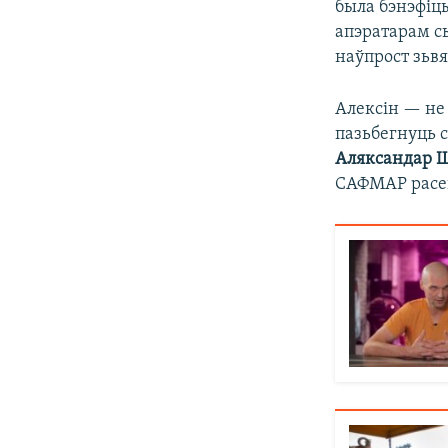
была бэнэфіц
апэратарам с
наўпрост зьв
Алексін — не 
пазьбегнуць с
Аляксандар 
САФМАР расе