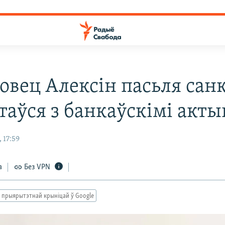
совец Алексін пасьля са
таўся з банкаўскімі акты
 17:59
а
Без VPN
 прыярытэтнай крыніцай ў Google