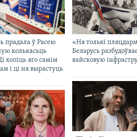
ь прадала ў Расею
«Ня толькі пляцдарм
ную колькасьць
Беларусь разбудоўва
Ці хопіць яго самім
вайсковую інфрастр
ам і ці ня вырастуць