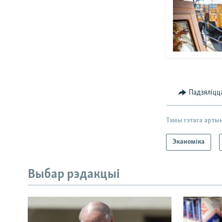
Падзяліцц
Тэмы гэтага арты
Эканоміка
Выбар рэдакцыі