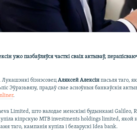
ексін ужо пазбаўляўся часткі сваіх актываў, перапісва
 Лукашэнкі бізнэсовец
Аляксей Алексін
пасьля таго, як
піс Эўразьвязу, прадаў свае асноўныя банкаўскія акты
nliner
.
eva Limited, што валодае менскімі будынкамі Galileo, Ru
 купіла кіпрскую MTB investments holdings limited, яко
мя таго, кампанія купіла і беларускі Idea bank.