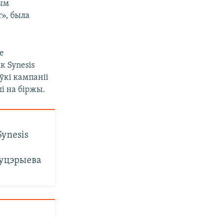
ным
», была
е
к Synesis
ўкі кампаніі
і на біржы.
Synesis
Гуцэрыева