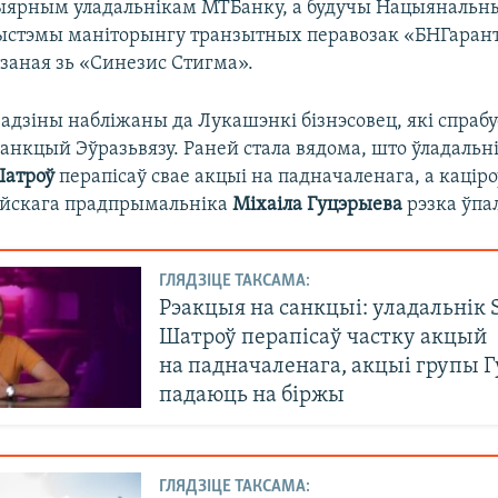
ыярным уладальнікам МТБанку, а будучы Нацыяналь
ыстэмы маніторынгу транзытных перавозак «БНГарант
язаная зь «Синезис Стигма».
адзіны набліжаны да Лукашэнкі бізнэсовец, які спрабу
анкцый Эўразьвязу. Раней стала вядома, што ўладальні
Шатроў
перапісаў свае акцыі на падначаленага, а каціро
йскага прадпрымальніка
Міхаіла Гуцэрыева
рэзка ўпал
ГЛЯДЗІЦЕ ТАКСАМА:
Рэакцыя на санкцыі: уладальнік 
Шатроў перапісаў частку акцый
на падначаленага, акцыі групы 
падаюць на біржы
ГЛЯДЗІЦЕ ТАКСАМА: