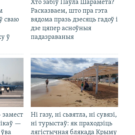
Хто забіў Паўла Шарамета?
м
Расказваем, што пра гэта
ў сваю
вядома празь дзесяць гадоў і
дзе цяпер асноўныя
у ў
падазраваныя
 замест
Ні газу, ні сьвятла, ні сувязі,
нікаў —
ні турыстаў: як праходзіць
 ўва
лягістычная блякада Крыму