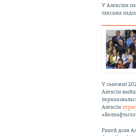
У Алексіна па
таксама падп
У сьнежні 202
Алексін выйша
пераназвалася
Алексін
перап
«Белнафтагаз
Раней доля Ал