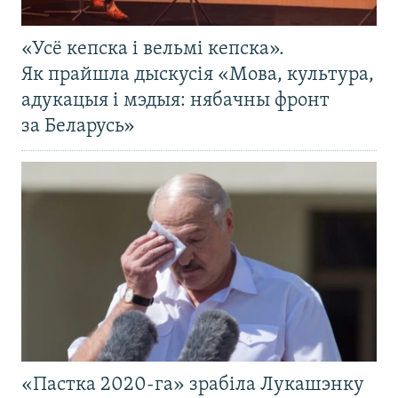
«Усё кепска і вельмі кепска».
Як прайшла дыскусія «Мова, культура,
адукацыя і мэдыя: нябачны фронт
за Беларусь»
«Пастка 2020-га» зрабіла Лукашэнку