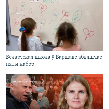
Беларуская школа ў Варшаве абвяшчае
пяты набор