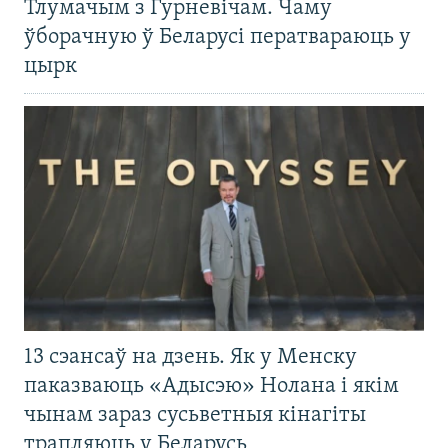
Тлумачым з Гурневічам. Чаму
ўборачную ў Беларусі ператвараюць у
цырк
13 сэансаў на дзень. Як у Менску
паказваюць «Адысэю» Нолана і якім
чынам зараз сусьветныя кінагіты
трапляюць у Беларусь