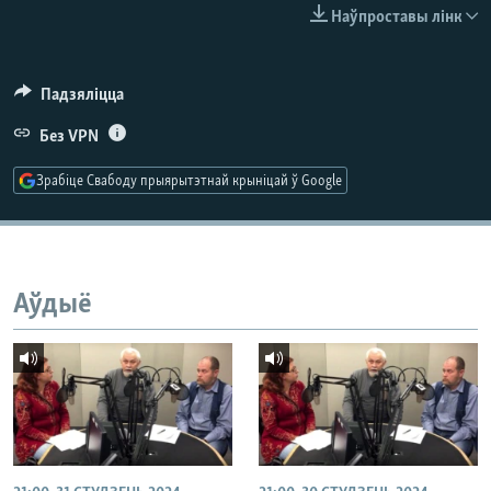
КУЛЬТУРА
МОВА
Наўпроставы лінк
КАЛЯНДАР
НА ХВАЛЯХ СВАБОДЫ
Падзяліцца
Без VPN
Зрабіце Свабоду прыярытэтнай крыніцай ў Google
Аўдыё