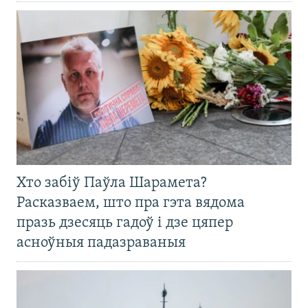
Хто забіў Паўла Шарамета?
Расказваем, што пра гэта вядома
празь дзесяць гадоў і дзе цяпер
асноўныя падазраваныя