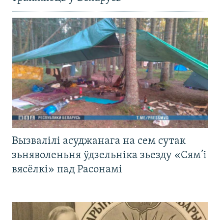
Вызвалілі асуджанага на сем сутак
зьняволеньня ўдзельніка зьезду «Сям’і
вясёлкі» пад Расонамі