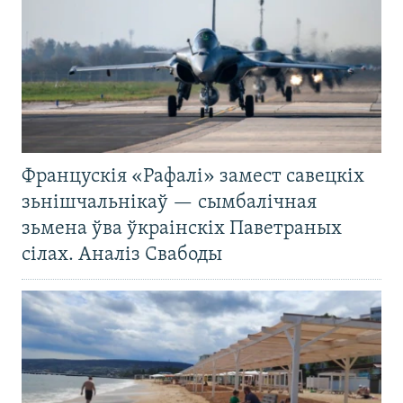
Францускія «Рафалі» замест савецкіх
зьнішчальнікаў — сымбалічная
зьмена ўва ўкраінскіх Паветраных
сілах. Аналіз Свабоды