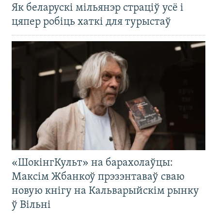
Як беларускі мільянэр страціў усё і
цяпер робіць хаткі для турыстаў
«ШокінгКульт» на барахолаўцы:
Максім Жбанкоў прэзэнтаваў сваю
новую кнігу на Кальварыйскім рынку
ў Вільні