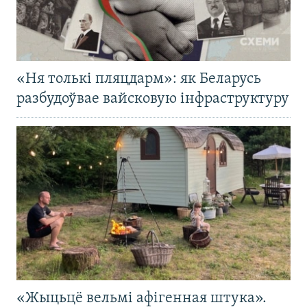
«Ня толькі пляцдарм»: як Беларусь
разбудоўвае вайсковую інфраструктуру
«Жыцьцё вельмі афігенная штука».