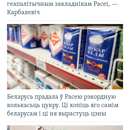
геапалітычным закладнікам Расеі, —
Карбалевіч
Беларусь прадала ў Расею рэкордную
колькасьць цукру. Ці хопіць яго самім
беларусам і ці ня вырастуць цэны