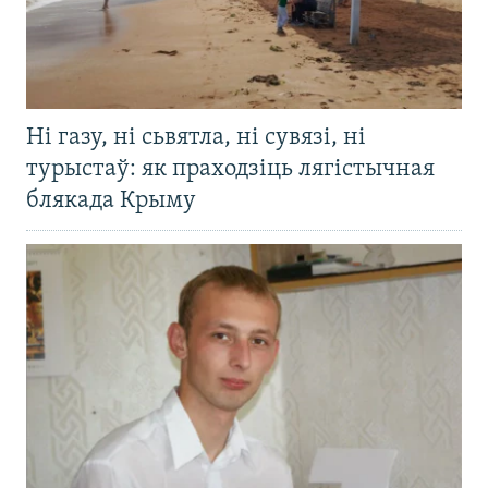
Ні газу, ні сьвятла, ні сувязі, ні
турыстаў: як праходзіць лягістычная
блякада Крыму