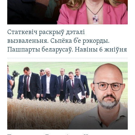
Статкевіч раскрыў дэталі
вызваленьня. Сьпёка б’е рэкорды.
Пашпарты беларусаў. Навіны 6 жніўня