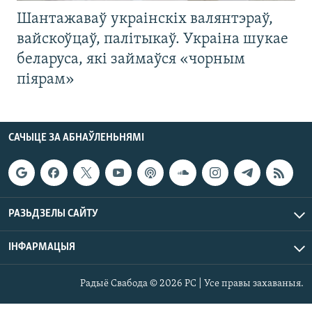
Шантажаваў украінскіх валянтэраў,
вайскоўцаў, палітыкаў. Украіна шукае
беларуса, які займаўся «чорным
піярам»
САЧЫЦЕ ЗА АБНАЎЛЕНЬНЯМІ
РАЗЬДЗЕЛЫ САЙТУ
ІНФАРМАЦЫЯ
Радыё Свабода © 2026 РС | Усе правы захаваныя.