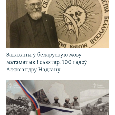
Закаханы ў беларускую мову
матэматык і сьвятар. 100 гадоў
Аляксандру Надсану